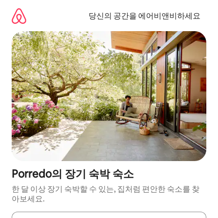
콘
텐
당신의 공간을 에어비앤비하세요
츠
로
바
로
가
기
Porredo의 장기 숙박 숙소
한 달 이상 장기 숙박할 수 있는, 집처럼 편안한 숙소를 찾
아보세요.