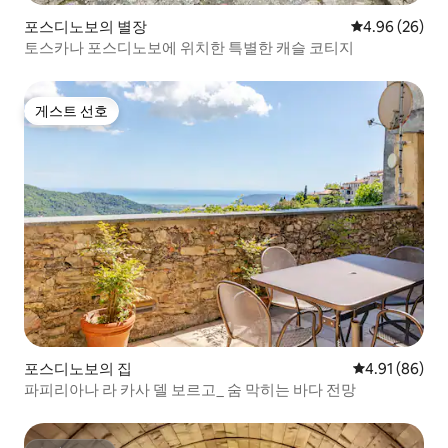
포스디노보의 별장
평점 4.96점(5
4.96 (26)
토스카나 포스디노보에 위치한 특별한 캐슬 코티지
게스트 선호
게스트 선호
포스디노보의 집
평점 4.91점(5
4.91 (86)
파피리아나 라 카사 델 보르고_ 숨 막히는 바다 전망