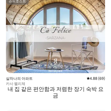
슈퍼호스트
슈퍼호스트
살차나의 아파트
평점 4.88점(5
4.88 (69)
카사 펠리체
내 집 같은 편안함과 저렴한 장기 숙박 요
금