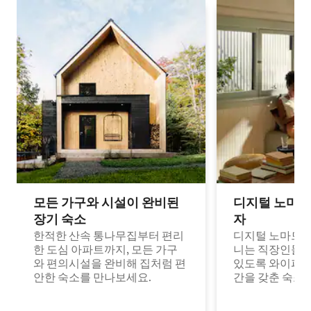
모든 가구와 시설이 완비된
디지털 노마드
장기 숙소
자
한적한 산속 통나무집부터 편리
디지털 노마드나
한 도심 아파트까지, 모든 가구
니는 직장인들이
와 편의시설을 완비해 집처럼 편
있도록 와이파이
안한 숙소를 만나보세요.
간을 갖춘 숙소