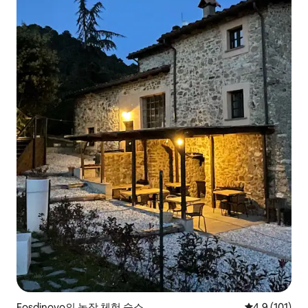
Fosdinovo의 농장 체험 숙소
평점 4.9점(5
4.9 (101)