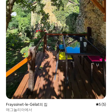
Frayssinet-le-Gélat의 집
평점 5점(
5 (5)
매그놀리아에서