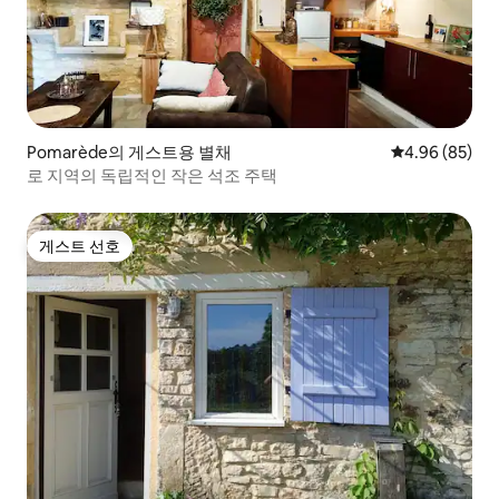
Pomarède의 게스트용 별채
평점 4.96점(5
4.96 (85)
로 지역의 독립적인 작은 석조 주택
게스트 선호
게스트 선호