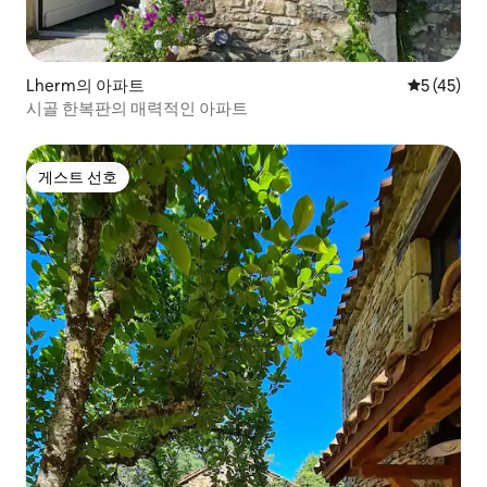
Lherm의 아파트
평점 5점(5
5 (45)
시골 한복판의 매력적인 아파트
게스트 선호
게스트 선호