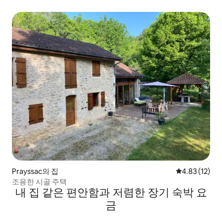
Prayssac의 집
평점 4.83점(5
4.83 (12)
조용한 시골 주택
내 집 같은 편안함과 저렴한 장기 숙박 요
금