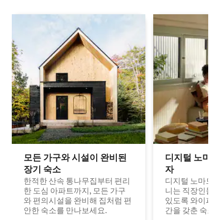
모든 가구와 시설이 완비된
디지털 노마드
장기 숙소
자
한적한 산속 통나무집부터 편리
디지털 노마드나
한 도심 아파트까지, 모든 가구
니는 직장인들이
와 편의시설을 완비해 집처럼 편
있도록 와이파이
안한 숙소를 만나보세요.
간을 갖춘 숙소