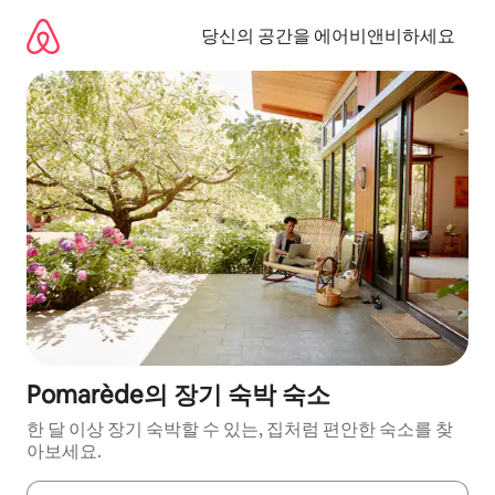
콘
텐
당신의 공간을 에어비앤비하세요
츠
로
바
로
가
기
Pomarède의 장기 숙박 숙소
한 달 이상 장기 숙박할 수 있는, 집처럼 편안한 숙소를 찾
아보세요.