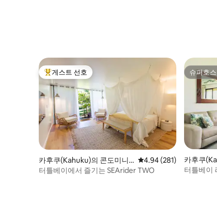
게스트 선호
슈퍼호스
상위 게스트 선호
슈퍼호스
카후쿠(Ka
카후쿠(Kahuku)의 콘도미니
평점 4.94점(5점 만점), 
4.94 (281)
엄
엄
터틀베이 
터틀베이에서 즐기는 SEArider TWO
해안 여행