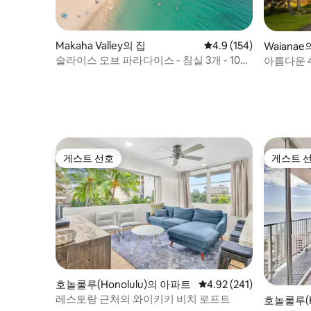
Makaha Valley의 집
평점 4.9점(5점 만점), 
4.9 (154)
Waianae
슬라이스 오브 파라다이스 - 침실 3개 - 10명
아름다운 4
수용 - 2인 숙박 시와 동일한 요금
게스트 선호
게스트 
게스트 선호
게스트 
호놀룰루(Honolulu)의 아파트
평점 4.92점(5점 만점), 
4.92 (241)
레스토랑 근처의 와이키키 비치 로프트
호놀룰루(H