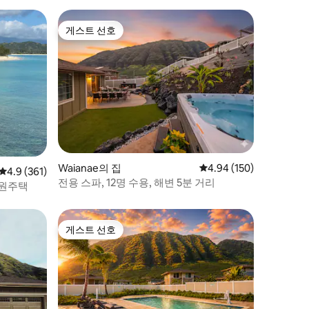
게스트 선호
게스트 선호
Waianae의 집
평점 4.94점(5점 만점), 
4.94 (150)
평점 4.9점(5점 만점), 후기 361개
4.9 (361)
전용 스파, 12명 수용, 해변 5분 거리
전원주택
게스트 선호
게스트 선호