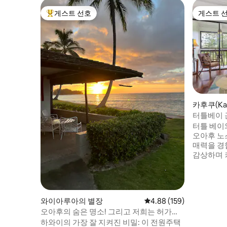
게스트 선호
게스트 
상위 게스트 선호
게스트 
카후쿠(Ka
터틀베이 
시설 구비)
터틀 베이
오아후 노
매력을 경험해 보세
감상하며 
휴식을 취해 보세요. - 
개 + 로프트 | 
수영장, 테니스
성, 해변용 필수품,
와이아루아의 별장
평점 4.88점(5점 만점), 
4.88 (159)
는 전용 파티오/발코니
오아후의 숨은 명소! 그리고 저희는 허가를
공간, 숙소 내 
받았습니다!!!
하와이의 가장 잘 지켜진 비밀: 이 전원주택
다기능 아