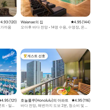
점 4.93점(5점 만점), 후기 120개
4.93 (120)
Waianae의 집
평점 4.95점(5점 만점), 
4.95 (144)
서 가까움
오아후 바다 전망 • 14명 수용, 수영장, 온수
욕조, 해변!
게스트 선호
상위 게스트 선호
평점 4.95점(5점 만점), 후기 121개
4.95 (121)
호놀룰루(Honolulu)의 아파트
평점 4.95점(5점 만점), 
4.95 (116)
트 - 일리
바다 전망, 해변까지 도보 2분, 청소비 및 주