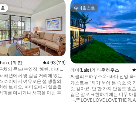
선호
슈퍼호스트
선호
슈퍼호스트
huku)의 집
평점 4.93점(5점 만점), 후기 113개
4.93 (113)
근처의 콘도(수영장, 해변, 바비큐
레이(Laie)의 타운하우스
평
와 해변에서 몇 걸음 거리에 있는
씨클리프하우스 2 - 바다 전망 숙소
스 쇼어에서 여유로운 섬 생활의
숙박
게스트는 "제가 묵어 본 숙소 중 
요. 파티오에서 일출을
것 같아요. 단 한 가지 단점도 없습
커피를 마시거나 서핑을 마친 후
집은 말로 표현하기에는 너무 
4명 숙박 가능 | 침실 1
다."" LOVE LOVE LOVE THE PLACE
침대 3개 | 욕실 2개 - 연중 무휴
니다!! "이 바닷가 노스쇼어 오아
장, 피클볼 코트 - 해변 접근
마음에 드실 거예요. 집 안의 거의
 카약 - 바베큐 그릴이 있
서 레이 만의 맑은 물을 감상할 수
후기 159개
 - 주방, Wi-Fi, 업무
만질 수 있을 것 같은 느낌이 들 
세탁기/건조기 - 가족 친화적:
운 바다가 있는 베란다에서 식사
기 침대, 장난감, 보드게임
세요. 씨클리프 하우스는 오아후