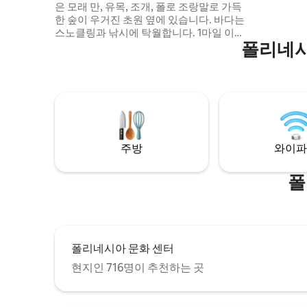
은 모래 만, 유목, 조개, 폴로 조랑말로 가득
한 숲이 우거진 초원 옆에 있습니다. 바다는
스노클링과 낚시에 탁월합니다. 1마일 이내
폴리네시
에 서핑 브레이크가 두 개 있으며, 윈드서퍼
들은 대부분 오후에 바람을 쐬고, 저희 뒤에
있는 산들은 좋은 하이킹 트레일을 제공합
니다. 더 콜로니에는 멋진 수영장과 커다란
잔디 칩 그린, 테니스 코트가 있습니다. TV
와 와이파이가 있습니다. 라이선스 번호
90/TVU-0108. GE-142-964-5312-01. TMK:
1-6-8-009-001-0021.
주방
와이파
폴
폴리네시아 문화 센터
현지인 716명이 추천하는 곳