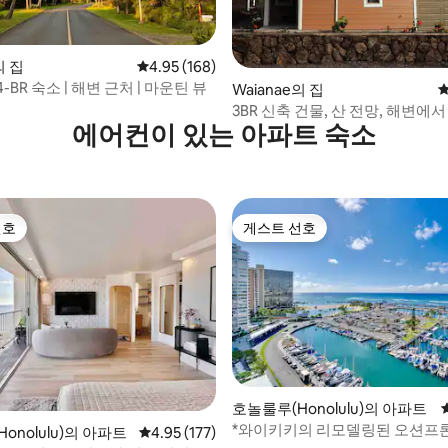
후기 154개
의 집
평점 4.95점(5점 만점), 후기 168개
4.95 (168)
-BR 숙소 | 해변 근처 | 마운틴 뷰
Waianae의 집
평
3BR 신축 건물, 산 전망, 해변에
에어컨이 있는 아파트 숙소
선호
게스트 선호
선호
게스트 선호
호놀룰루(Honolulu)의 아파트
후기 241개
*와이키키의 리모델링된 오션프론
onolulu)의 아파트
평점 4.95점(5점 만점), 후기 177개
4.95 (177)