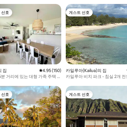
 선호
게스트 선호
스트 선호
게스트 선호
후기 128개
의 집
평점 4.95점(5점 만점), 후기 150개
4.95 (150)
카일루아(Kailua)의 집
분 거리에 있는 대형 가족 주택 -
카일루아 비치 파크 - 침실 2개 
 선호
게스트 선호
스트 선호
게스트 선호