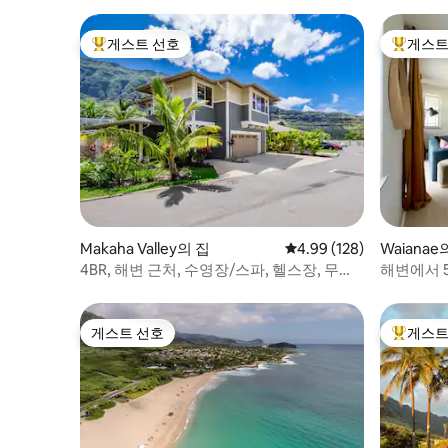
게스트 선호
게스트
상위 게스트 선호
상위 게
Makaha Valley의 집
평점 4.99점(5점 만점), 
4.99 (128)
Waianae
4BR, 해변 근처, 수영장/스파, 헬스장, 무료
해변에서 5
주차, 바비큐
수영장
게스트 선호
게스트
게스트 선호
상위 게