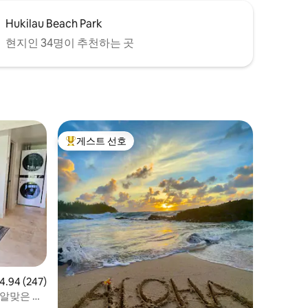
Hukilau Beach Park
현지인 34명이 추천하는 곳
게스트 선호
상위 게스트 선호
점 4.94점(5점 만점), 후기 247개
4.94 (247)
 알맞은 아