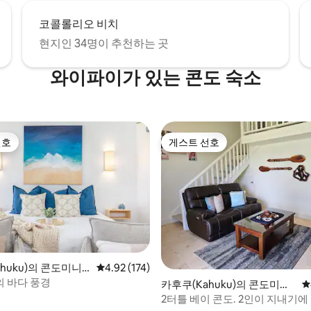
코콜롤리오 비치
현지인 34명이 추천하는 곳
와이파이가 있는 콘도 숙소
선호
게스트 선호
선호
게스트 선호
huku)의 콘도미니
평점 4.92점(5점 만점), 후기 174개
4.92 (174)
후기 122개
 바다 풍경
카후쿠(Kahuku)의 콘도미니
평
엄
2터틀 베이 콘도. 2인이 지내기에