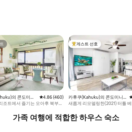
늑한 휴양지.
트
게스트 선호
트
상위 게스트 선호
huku)의 콘도미니
평점 4.86점(5점 만점), 후기 460개
4.86 (460)
카후쿠(Kahuku)의 콘도미니
후기 281개
엄
리조트에서 즐기는 오아후 북부
새롭게 리모델링한(2021) 터틀 
가족 여행에 적합한 하우스 숙소