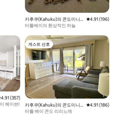
카후쿠(Kahuku)의 콘도미니
평점 4.91점(5점 만점), 
4.91 (196)
엄
터틀베이의 환상적인 하늘
게스트 선호
게스트 선호
평점 4.91점(5점 만점), 후기 357개
4.91 (357)
베이 헤이븐!
카후쿠(Kahuku)의 콘도미니
평점 4.91점(5점 만점), 
4.91 (186)
엄
터틀 베이 콘도 리리노에