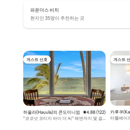
파운더스 비치
현지인 35명이 추천하는 곳
게스트 선호
게스트 
게스트 선호
게스트 
카후쿠(Ka
하울라(Hauula)의 콘도미니엄
평점 4.88점(5점 만점), 
4.88 (122)
엄
터틀베이의
"코코넛 코티지 바이 더 씨" 해변까지 몇 걸
음!