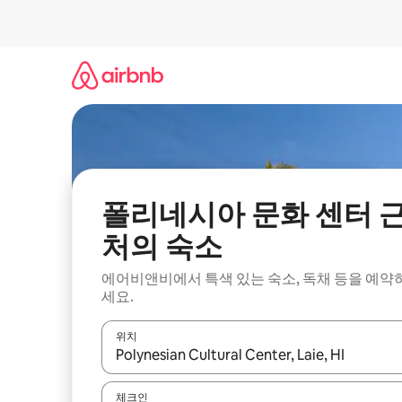
콘
텐
츠
로
바
로
가
기
폴리네시아 문화 센터 
처의 숙소
에어비앤비에서 특색 있는 숙소, 독채 등을 예약
세요.
위치
결과가 나오면 위·아래 화살표 키를 사용하거나 터치
체크인