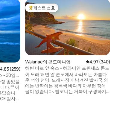
하울라(Ha
게스트 선호
게스트 
상위 게스트 선호
게스트 
위트
하울라 
하우울라 헤
Studio)
센터 (Poly
로 단 5
(Hauula
습니다. 
적인 시
조용하고 
Waianae의 콘도미니엄
평점 4.97점(5점 만점), 
4.97 (340)
하이킹 트
해변 바로 앞 숙소 - 하와이안 프린세스 콘도
점 4.85점(5점 만점), 후기 259개
4.85 (259)
름다운 노
이 모래 해변 앞 콘도에서 바라보는 아름다
어 둘러보
 - 30일
운 석양 전망. 모래사장에 남겨진 발자국 외
가장 좋았을
에는 반짝이는 청록색 바다와 아무런 장애
니다."" 이
물이 없습니다. 발코니는 거북이 구경하기
아름답습니
에 이상적인 높이입니다. 11월부터 4월까지
 감사합
고래를 볼 수 있습니다. 이 활기찬 땅은 놀라
후의 숙소도
움으로 가득합니다. 심지어 돌고래도 가끔
 모든 곳에
씩 돌아다닙니다. 와이키키의 인파를 벗어
 있습니다.
나 진정한 하와이 라이프스타일을 경험해보
정도로 가까
세요. 문 앞에서 바로 스노클링, 부기 보드 또
를 즐겨보
는 서핑을 즐겨보세요. 바다의 리듬에 맞춰
의 조용한