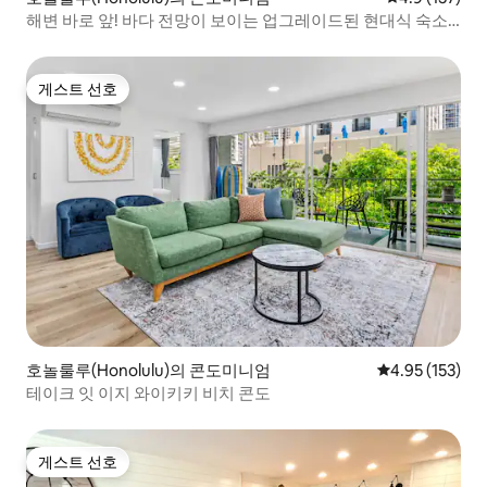
해변 바로 앞! 바다 전망이 보이는 업그레이드된 현대식 숙소
(WS1116)
게스트 선호
게스트 선호
호놀룰루(Honolulu)의 콘도미니엄
평점 4.95점(5
4.95 (153)
테이크 잇 이지 와이키키 비치 콘도
게스트 선호
게스트 선호