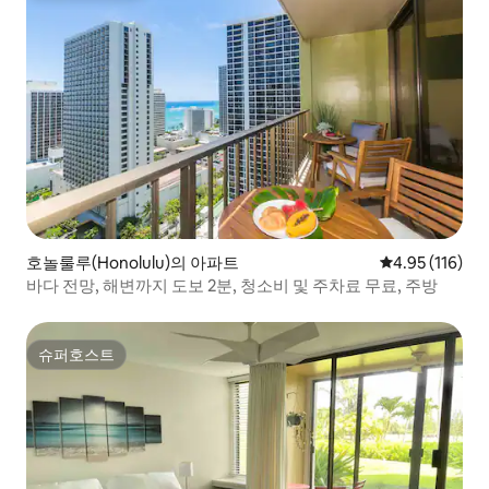
호놀룰루(Honolulu)의 아파트
평점 4.95점(5
4.95 (116)
바다 전망, 해변까지 도보 2분, 청소비 및 주차료 무료, 주방
슈퍼호스트
슈퍼호스트