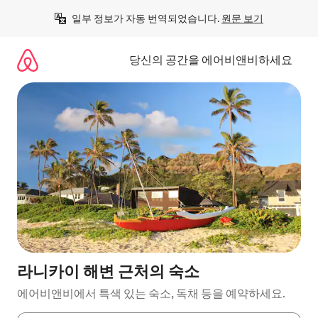
콘
일부 정보가 자동 번역되었습니다. 
원문 보기
텐
츠
로
당신의 공간을 에어비앤비하세요
바
로
가
기
라니카이 해변 근처의 숙소
에어비앤비에서 특색 있는 숙소, 독채 등을 예약하세요.