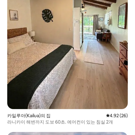
카일루아(Kailua)의 집
평점 4.92점(5
4.92 (26)
라니카이 해변까지 도보 60초. 에어컨이 있는 침실 2개