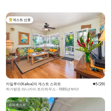
게스트 선호
상위 게스트 선호
카일루아(Kailua)의 게스트 스위트
평점 5점(5
5 (29)
허가받은 라니카이 트리하우스 - 1985년부터!
슈퍼호스트
슈퍼호스트