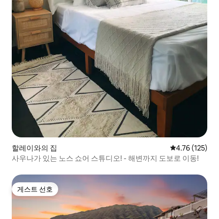
할레이와의 집
평점 4.76점(5
4.76 (125)
사우나가 있는 노스 쇼어 스튜디오! - 해변까지 도보로 이동!
게스트 선호
게스트 선호