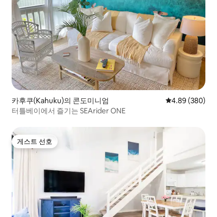
카후쿠(Kahuku)의 콘도미니엄
평점 4.89점(5점
4.89 (380)
터틀베이에서 즐기는 SEArider ONE
게스트 선호
게스트 선호