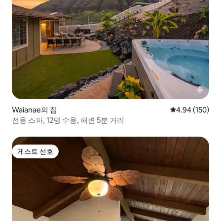
Waianae의 집
평점 4.94점(5점
4.94 (150)
전용 스파, 12명 수용, 해변 5분 거리
게스트 선호
게스트 선호