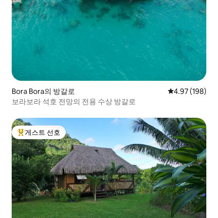
Bora Bora의 방갈로
평점 4.97점(5점
4.97 (198)
보라보라 석호 전망의 전용 수상 방갈로
게스트 선호
상위 게스트 선호