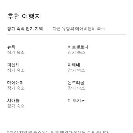
추천 여행지
장기 숙박 인기 지역
다른 유형의 에어비앤비 숙소
뉴욕
바르셀로나
장기 숙소
장기 숙소
피렌체
아테네
장기 숙소
장기 숙소
마이애미
몬트리올
장기 숙소
장기 숙소
시애틀
더 보기
장기 숙소
* 특정 지역 및 숙소에는 일부 예외가 적용될 수 있습니다.