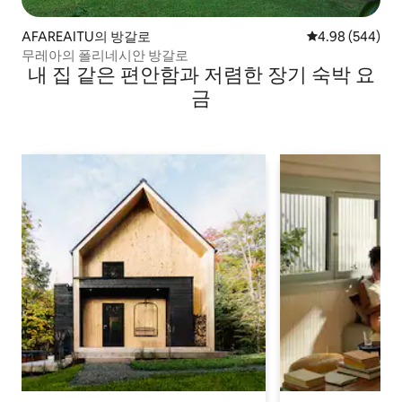
AFAREAITU의 방갈로
평점 4.98점(5점
4.98 (544)
무레아의 폴리네시안 방갈로
내 집 같은 편안함과 저렴한 장기 숙박 요
금