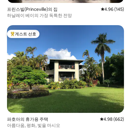
프린스빌(Princeville)의 집
평점 4.96점(5점
4.96 (145)
하날레이 베이의 가장 독특한 전망
게스트 선호
상위 게스트 선호
파호아의 휴가용 주택
평점 4.98점(5점
4.98 (662)
아름다움, 평화, 빛을 마시오