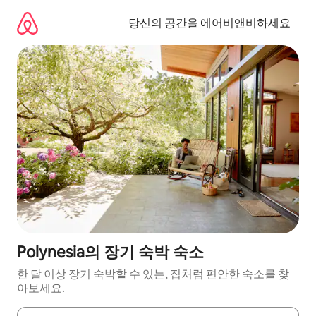
콘
텐
당신의 공간을 에어비앤비하세요
츠
로
바
로
가
기
Polynesia의 장기 숙박 숙소
한 달 이상 장기 숙박할 수 있는, 집처럼 편안한 숙소를 찾
아보세요.