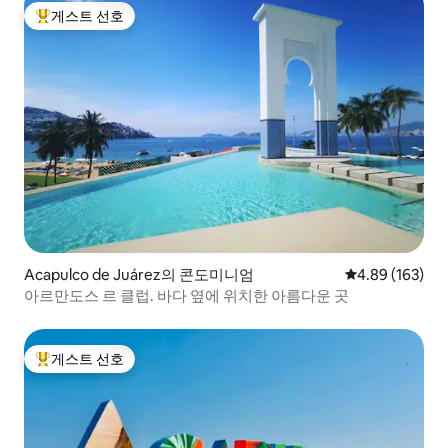
게스트 선호
상위 게스트 선호
Acapulco de Juárez의 콘도미니엄
평점 4.89점(5점
4.89 (163)
아르만도스 르 클럽. 바다 옆에 위치한 아름다운 곳
게스트 선호
상위 게스트 선호