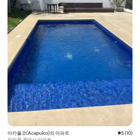
아카풀코(Acapulco)의 아파트
평점 5점(5
5 (10)
카라콜 콘데사 아파트