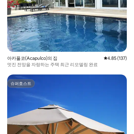
아카풀코(Acapulco)의 집
평점 4.85점(5
4.85 (137)
멋진 전망을 자랑하는 주택 최근 리모델링 완료
슈퍼호스트
슈퍼호스트