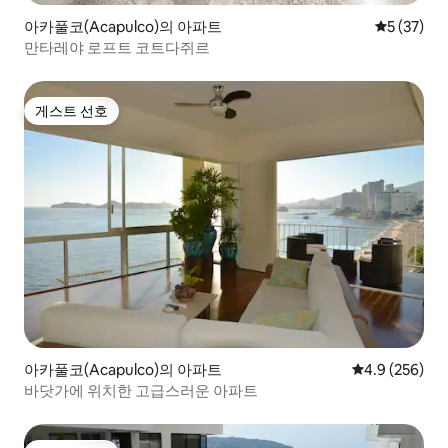
아카풀코(Acapulco)의 아파트
평점 5점(5
5 (37)
만타레야 로프트 코트다쥐르
게스트 선호
게스트 선호
아카풀코(Acapulco)의 아파트
평점 4.9점(5점
4.9 (256)
바닷가에 위치한 고급스러운 아파트