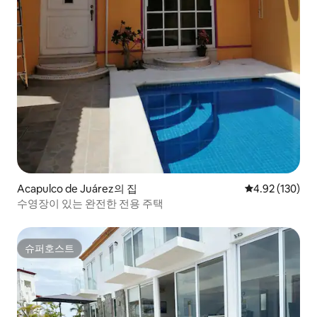
Acapulco de Juárez의 집
평점 4.92점(5점
4.92 (130)
수영장이 있는 완전한 전용 주택
슈퍼호스트
슈퍼호스트