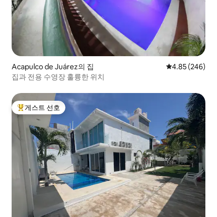
Acapulco de Juárez의 집
평점 4.85점(5점
4.85 (246)
집과 전용 수영장 훌륭한 위치
게스트 선호
상위 게스트 선호