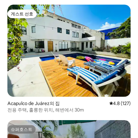
게스트 선호
게스트 선호
Acapulco de Juárez의 집
평점 4.8점(5점
4.8 (127)
전용 주택, 훌륭한 위치, 해변에서 30m
슈퍼호스트
슈퍼호스트