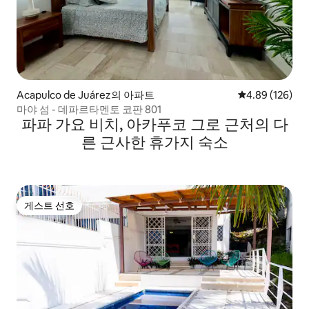
Acapulco de Juárez의 아파트
평점 4.89점(5점
4.89 (126)
마야 섬 - 데파르타멘토 코판 801
파파 가요 비치, 아카푸코 그로 근처의 다
른 근사한 휴가지 숙소
게스트 선호
게스트 선호