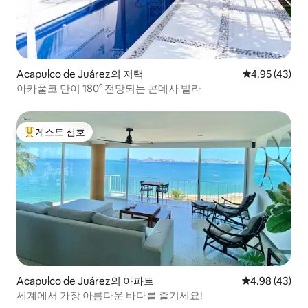
Acapulco de Juárez의 저택
평점 4.95점(5
4.95 (43)
아카풀코 만이 180° 전망되는 콘데사 빌라
게스트 선호
상위 게스트 선호
Acapulco de Juárez의 아파트
평점 4.98점(5
4.98 (43)
세계에서 가장 아름다운 바다를 즐기세요!