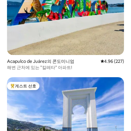
Acapulco de Juárez의 콘도미니엄
평점 4.96점(5점
4.96 (227)
해변 근처에 있는 "칼레타" 아파트!
게스트 선호
상위 게스트 선호