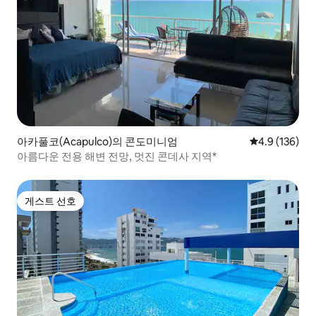
아카풀코(Acapulco)의 콘도미니엄
평점 4.9점(5점
4.9 (136)
아름다운 전용 해변 전망, 멋진 콘데사 지역*
게스트 선호
게스트 선호