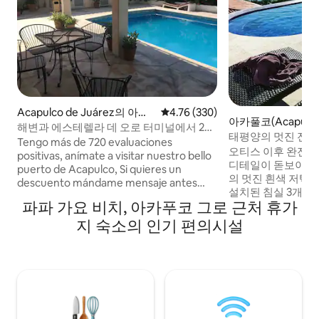
Acapulco de Juárez의 아파
평점 4.76점(5점 만점), 후기 330
4.76 (330)
아카풀코(Acapulc
트
해변과 에스테렐라 데 오로 터미널에서 2분
태평양의 멋진 전망
거리에 있는 아파트
Tengo más de 720 evaluaciones
수스피로
오티스 이후 완전히
positivas, anímate a visitar nuestro bello
디테일이 돋보이는
puerto de Acapulco, Si quieres un
의 멋진 흰색 저택.
descuento mándame mensaje antes
설치된 침실 3개, 
Airbnb no da facturas pero yo puedo
파파 가요 비치, 아카푸코 그로 근처 휴가
사 공간, 태평양의 
entregarte factura sin ningún problema,
습니다. 차량으로 
지 숙소의 인기 편의시설
se paga aparte directo conmigo Me
차 공간 2개가 있습
cobran el 16% de la cantidad que quieras
나, 헬스장이 있는 
que le pongan $ , así le he hecho con
요청에 따라 요리 서
muchos huéspedes y todo perfecto, si la
안. 아카풀코 만의 
requieres avísame en cuanto reserves
리사스를 따라 달리
있습니다.