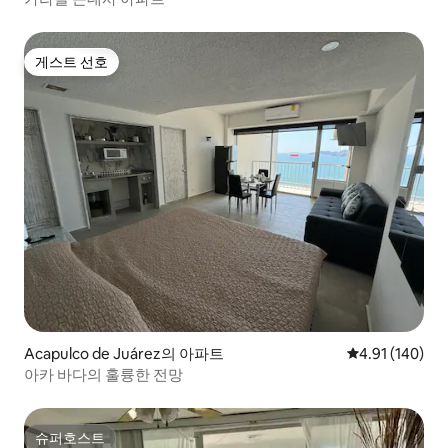
게스트 선호
게스트 선호
Acapulco de Juárez의 아파트
평점 4.91점(5
4.91 (140)
아카 바다의 훌륭한 전망
슈퍼호스트
슈퍼호스트