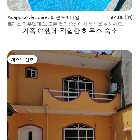
Acapulco de Juárez의 콘도미니엄
평점 4.88점(5
4.88 (81)
트레스 라우렐레스, 모든 것의 중심에서 휴식을 취하세요.
가족 여행에 적합한 하우스 숙소
게스트 선호
게스트 선호