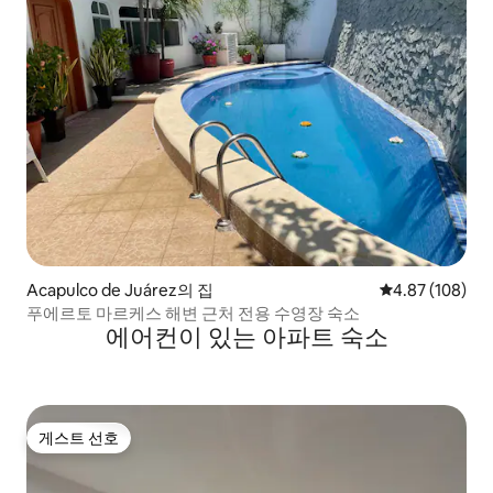
Acapulco de Juárez의 집
평점 4.87점(5점
4.87 (108)
푸에르토 마르케스 해변 근처 전용 수영장 숙소
에어컨이 있는 아파트 숙소
게스트 선호
게스트 선호