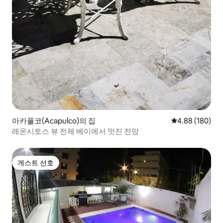
아카풀코(Acapulco)의 집
평점 4.88점(5점
4.88 (180)
레온시토스 뷰 전체 베이에서 멋진 전망
게스트 선호
게스트 선호