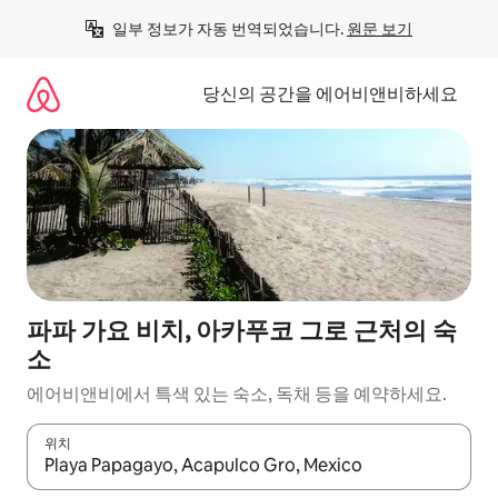
콘
일부 정보가 자동 번역되었습니다. 
원문 보기
텐
츠
로
당신의 공간을 에어비앤비하세요
바
로
가
기
파파 가요 비치, 아카푸코 그로 근처의 숙
소
에어비앤비에서 특색 있는 숙소, 독채 등을 예약하세요.
위치
결과가 나오면 위·아래 화살표 키를 사용하거나 터치 또는 스와이프