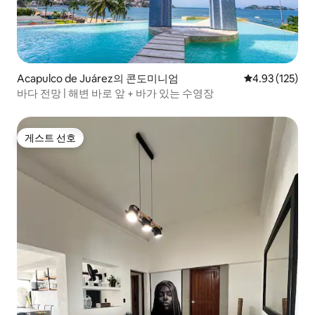
Acapulco de Juárez의 콘도미니엄
평점 4.93점(5
4.93 (125)
바다 전망 | 해변 바로 앞 + 바가 있는 수영장
게스트 선호
게스트 선호