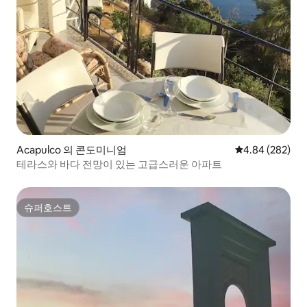
Acapulco 의 콘도미니엄
평점 4.84점(5점
4.84 (282)
테라스와 바다 전망이 있는 고급스러운 아파트
슈퍼호스트
슈퍼호스트