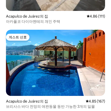
Acapulco de Juárez의 집
평점 4.86점(5
4.86 (111)
아카풀코 다이아멘테의 개인 주택
게스트 선호
게스트 선호
Acapulco de Juárez의 집
평점 4.85점(5점
4.85 (167)
브리사스 바다 전망의 애완동물 동반 가능한 3개의 일몰