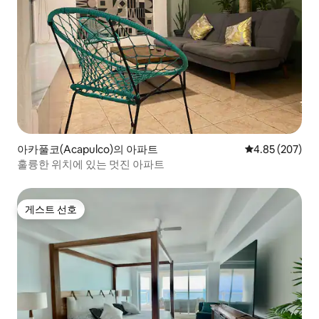
아카풀코(Acapulco)의 아파트
평점 4.85점(5점
4.85 (207)
훌륭한 위치에 있는 멋진 아파트
게스트 선호
게스트 선호