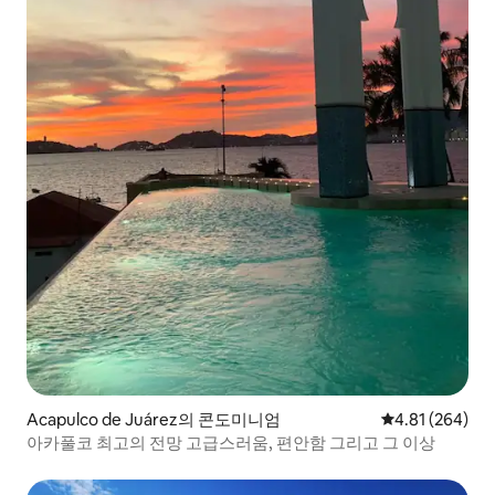
Acapulco de Juárez의 콘도미니엄
평점 4.81점(5점
4.81 (264)
아카풀코 최고의 전망 고급스러움, 편안함 그리고 그 이상