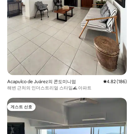
Acapulco de Juárez의 콘도미니엄
평점 4.82점(5점
4.82 (186)
해변 근처의 인더스트리얼 스타일🌊 아파트
게스트 선호
게스트 선호