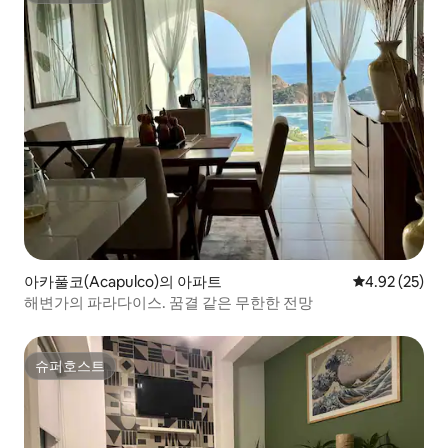
아카풀코(Acapulco)의 아파트
평점 4.92점(5
4.92 (25)
해변가의 파라다이스. 꿈결 같은 무한한 전망
슈퍼호스트
슈퍼호스트