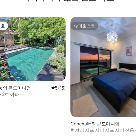
선호
슈퍼호스트
선호
슈퍼호스트
 후기 32개
que의 콘도미니엄
평점 5점(5점 만점), 후기 15개
5 (15)
n - 2호 아파트
Conchalio의 콘도미니엄
럭셔리 서프 시티 서프 시티 전용
다 전망!