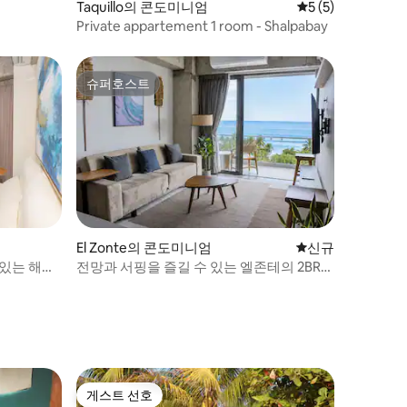
Taquillo의 콘도미니엄
평점 5점(5점 만점)
5 (5)
Private appartement 1 room - Shalpabay
슈퍼호스트
슈퍼호스트
El Zonte의 콘도미니엄
신규 숙소
신규
 있는 해변
전망과 서핑을 즐길 수 있는 엘존테의 2BR
아파트
게스트 선호
게스트 선호