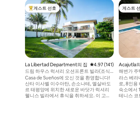
게스트 선호
게스트 
상위 게스트 선호
게스트 
La Libertad Department의 집
평점 4.97점(5점 만점), 
4.97 (141)
Acajutla
드림 하우스 럭셔리 오션프론트 빌라(조식
해변가 주
포함)
Casa de Sueños에 오신 것을 환영합니다!
라스 베라
산타 이사벨 이수아탄, 손소나테, 엘살바도
로, 8인용
르 태평양에 위치한 새로운 바닷가 럭셔리
숙소에서 1
웰니스 빌라에서 휴식을 취하세요. 이 고급
테니스 코
스러운 바다 전망 숙소에는 끝없는 바다 전
템이 있는 
망을 감상할 수 있는 넓은 침실 4개, 수영장,
수 있는 
열대 지역이 있습니다. 매일 해변에서 일출
스가 포함
과 일몰을 감상하며 산책을 즐겨보세요. 무
라 2일마다
료 아침 식사 뷔페와 정원에서 직접 수확한
크인 당일
신선한 과일을 즐겨보세요. 마사지, 요가, 서
컨트리 클
핑 등. 에어비앤비를 통해서만 예약하세요.
문제되지 않습니다. 