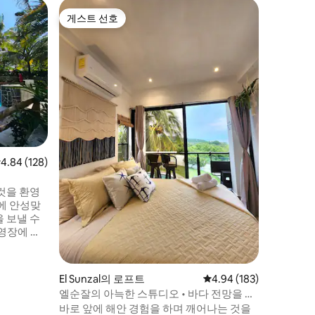
El Sunza
게스트 선호
게스트
게스트 선호
상위 게
카사 투칸
연중무휴 
한 지역에
망! 새롭게 리모델링한 비치하우스인 카사
투칸의 마
아름다움과
게 어우러
드의 중심
모험, 완
위한 안식처
점 4.84점(5점 만점), 후기 128개
4.84 (128)
'엘 순잘
분 거리에
것을 환영
에 안성맞
 보낼 수
닝 커피를
먹에서 휴
El Sunzal의 로프트
평점 4.94점(5점 만점), 
4.94 (183)
엘순잘의 아늑한 스튜디오 • 바다 전망을 즐
길 수 있는 발코니
바로 앞에 해안 경험을 하며 깨어나는 것을
은 엄격히