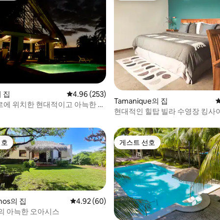
 후기 56개
의 집
평점 4.96점(5점 만점), 후기 253개
4.96 (253)
Tamanique의 집
에 위치한 현대적이고 아늑한 숙
현대적인 힐탑 빌라 수영장 킹사이
데이베드 4명 숙박 가능
선호
게스트 선호
선호
게스트 선호
anos의 집
평점 4.92점(5점 만점), 후기 60개
4.92 (60)
의 아늑한 오아시스