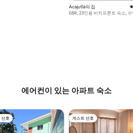
Acajutla의 집
평
6BR, 23인용 비치프론트 숙소, 
플라야 코스타 아술
 후기 73개
에어컨이 있는 아파트 숙소
 선호
게스트 선호
스트 선호
게스트 선호