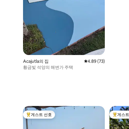
Acajutla의 집
평점 4.89점(5점 만점),
4.89 (73)
황금빛 석양의 해변가 주택
게스트 선호
게스트
상위 게스트 선호
상위 게