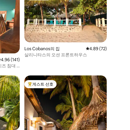
Los Cobanos의 집
평점 4.89점(5점 만점),
4.89 (72)
살리니타스의 오션 프론트하우스
평점 4.96점(5점 만점), 후기 141개
4.96 (141)
즈 침대 +
게스트 선호
상위 게스트 선호