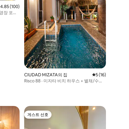
점 4.85점(5점 만점), 후기 100개
4.85 (100)
수영장 포함,
CIUDAD MIZATA의 집
평점 5점(5점 만점),
5 (16)
Risco 88 · 미자타 비치 하우스 + 별채/수영
장
게스트 선호
게스트 선호