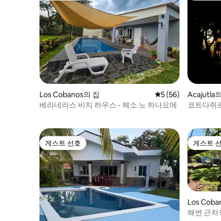
Los Cobanos의 집
평점 5점(5점 만점),
5 (56)
Acajutla
베라네라스 비치 하우스 - 헤소 노 하나요메
코트다쥐르
소
게스트 선호
게스트 
게스트 선호
게스트 
Los Cob
해변 근처