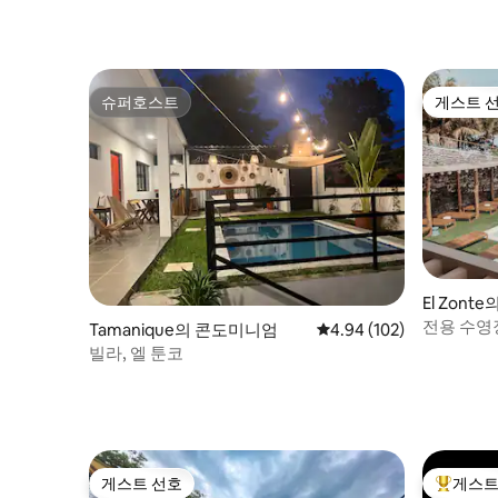
슈퍼호스트
게스트 
슈퍼호스트
게스트 
El Zon
전용 수영
Tamanique의 콘도미니엄
평점 4.94점(5점 만점), 
4.94 (102)
빌라, 엘 툰코
게스트 선호
게스트
게스트 선호
상위 게