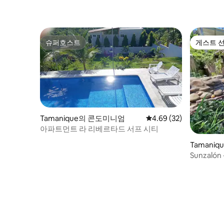
슈퍼호스트
게스트 
슈퍼호스트
게스트 
Tamanique의 콘도미니엄
평점 4.69점(5점 만점),
4.69 (32)
아파트먼트 라 리베르타드 서프 시티
Tamani
Sunzaló