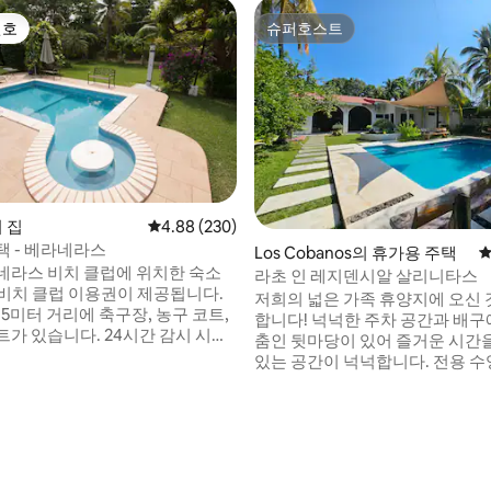
선호
슈퍼호스트
선호
슈퍼호스트
후기 141개
의 집
평점 4.88점(5점 만점), 후기 230개
4.88 (230)
택 - 베라네라스
Los Cobanos의 휴가용 주택
평
네라스 비치 클럽에 위치한 숙소
라초 인 레지덴시알 살리니타스
 비치 클럽 이용권이 제공됩니다.
저희의 넓은 가족 휴양지에 오신 
5미터 거리에 축구장, 농구 코트,
합니다! 넉넉한 주차 공간과 배구
트가 있습니다. 24시간 감시 시스
춤인 뒷마당이 있어 즐거운 시간을
안전하고 개인적인 공간. 신뢰할
있는 공간이 넉넉합니다. 전용 수영장에 몸
직원이 제공하는 하우스키핑 서비
을 담그거나, 퍼걸러 아래에서 모
됩니다. 코로나19 방역 수칙에 따
즐기거나, 바닷바람을 맞으며 해
, 또는 단기 임대 숙소의 경우 체
식을 취해보세요. 게이트에서 1인당 $ 2의
과 체크아웃 당일에 청소합니다.
수수료가 부과됩니다. 보안은 연중무휴로
럽 맞은편에 위치해 있어 주차가
운영됩니다. 흡연은 불가합니다. 모든 게스
식수용 유리병을 사용
트의 편안함을 위해 숙소 내 흡연