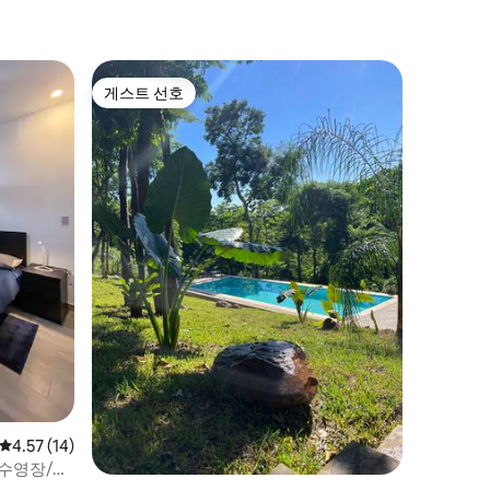
게스트 선호
게스트 선호
평점 4.57점(5점 만점), 후기 14개
4.57 (14)
 수영장/바