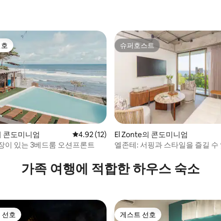
선호
슈퍼호스트
선호
슈퍼호스트
te의 콘도미니엄
평점 4.92점(5점 만점), 후기 12개
4.92 (12)
El Zonte의 콘도미니엄
장이 있는 3베드룸 오션프론트
엘존테: 서핑과 스타일을 즐길 수
후기 102개
가 콘도
가족 여행에 적합한 하우스 숙소
 선호
게스트 선호
스트 선호
게스트 선호