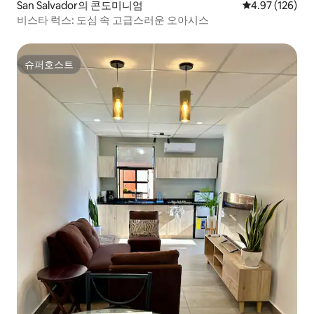
San Salvador의 콘도미니엄
평점 4.97점(5점
4.97 (126)
비스타 럭스: 도심 속 고급스러운 오아시스
슈퍼호스트
슈퍼호스트