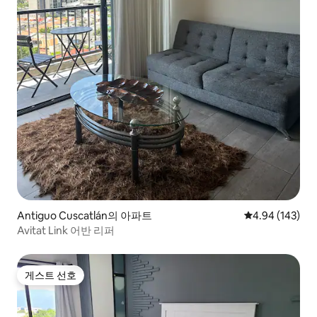
Antiguo Cuscatlán의 아파트
평점 4.94점(5점
4.94 (143)
Avitat Link 어반 리퍼
게스트 선호
게스트 선호