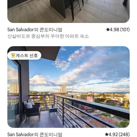
San Salvador의 콘도미니엄
평점 4.98점(5
4.98 (101)
산살바도르 중심부의 우아한 아파트 숙소
게스트 선호
상위 게스트 선호
San Salvador의 콘도미니엄
평점 4.92점(5점
4.92 (248)