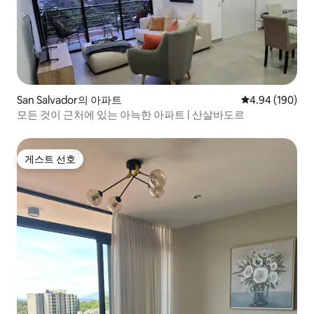
San Salvador의 아파트
평점 4.94점(5점
4.94 (190)
모든 것이 근처에 있는 아늑한 아파트 | 산살바도르
게스트 선호
게스트 선호