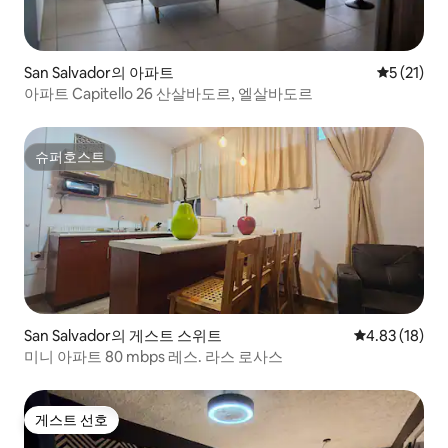
San Salvador의 아파트
평점 5점(5
5 (21)
아파트 Capitello 26 산살바도르, 엘살바도르
슈퍼호스트
슈퍼호스트
San Salvador의 게스트 스위트
평점 4.83점(5
4.83 (18)
미니 아파트 80 mbps 레스. 라스 로사스
게스트 선호
게스트 선호