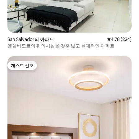
San Salvador의 아파트
평점 4.78점(5점
4.78 (224)
엘살바도르의 편의시설을 갖춘 넓고 현대적인 아파트
게스트 선호
게스트 선호