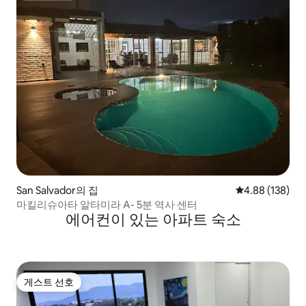
San Salvador의 집
평점 4.88점(5점
4.88 (138)
마킬리슈아타 알타미라 A- 5분 역사 센터
에어컨이 있는 아파트 숙소
게스트 선호
게스트 선호