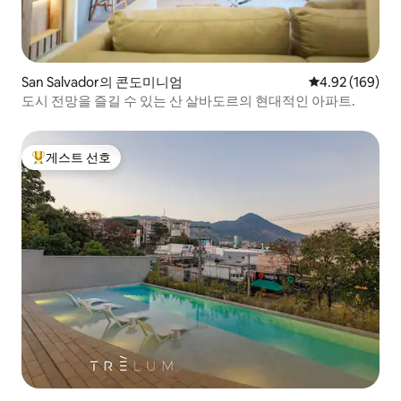
San Salvador의 콘도미니엄
평점 4.92점(5점
4.92 (169)
도시 전망을 즐길 수 있는 산 살바도르의 현대적인 아파트.
게스트 선호
상위 게스트 선호