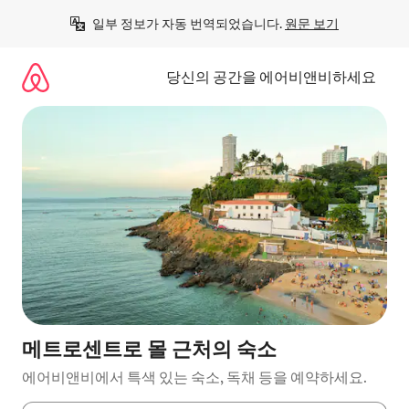
콘
일부 정보가 자동 번역되었습니다. 
원문 보기
텐
츠
로
당신의 공간을 에어비앤비하세요
바
로
가
기
메트로센트로 몰 근처의 숙소
에어비앤비에서 특색 있는 숙소, 독채 등을 예약하세요.