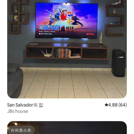
San Salvador의 집
평점 4.88점(5
4.88 (64)
JBs house
슈퍼호스트
슈퍼호스트