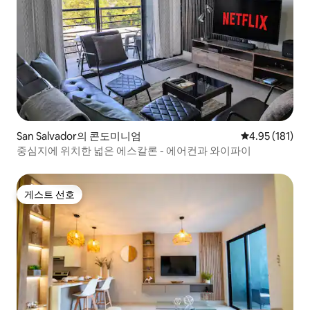
San Salvador의 콘도미니엄
평점 4.95점(5
4.95 (181)
중심지에 위치한 넓은 에스칼론 - 에어컨과 와이파이
게스트 선호
게스트 선호