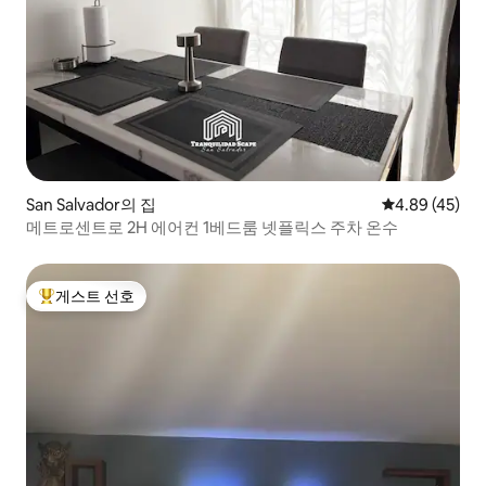
San Salvador의 집
평점 4.89점(5
4.89 (45)
메트로센트로 2H 에어컨 1베드룸 넷플릭스 주차 온수
게스트 선호
상위 게스트 선호