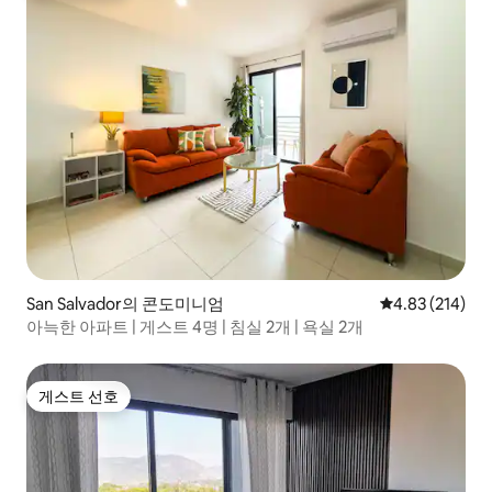
San Salvador의 콘도미니엄
평점 4.83점(5점
4.83 (214)
아늑한 아파트 | 게스트 4명 | 침실 2개 | 욕실 2개
게스트 선호
게스트 선호