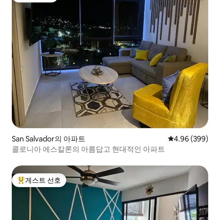
San Salvador의 아파트
평점 4.96점(5점
4.96 (399)
콜로니아 에스칼론의 아름답고 현대적인 아파트
게스트 선호
상위 게스트 선호