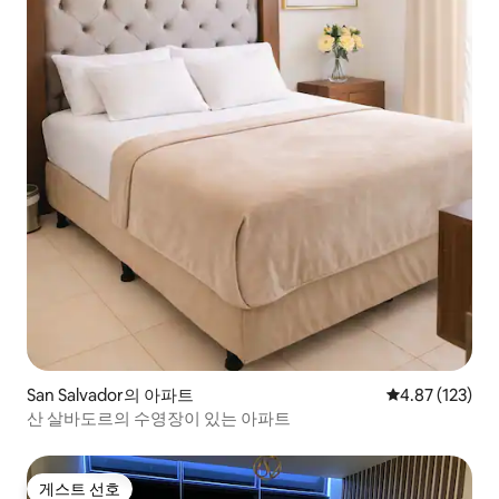
San Salvador의 아파트
평점 4.87점(5
4.87 (123)
산 살바도르의 수영장이 있는 아파트
게스트 선호
게스트 선호