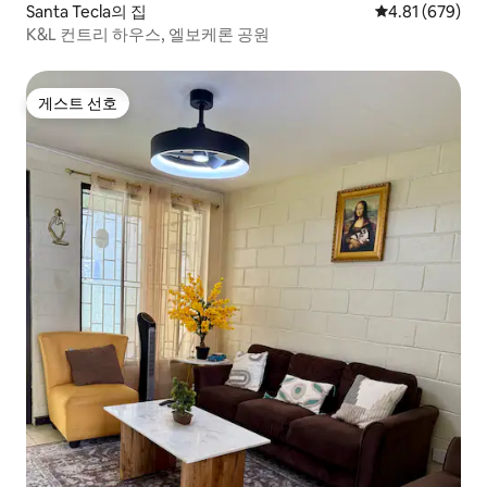
Santa Tecla의 집
평점 4.81점(5점
4.81 (679)
K&L 컨트리 하우스, 엘보케론 공원
게스트 선호
게스트 선호