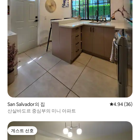
San Salvador의 집
평점 4.94점(5
4.94 (36)
산살바도르 중심부의 미니 아파트
게스트 선호
게스트 선호