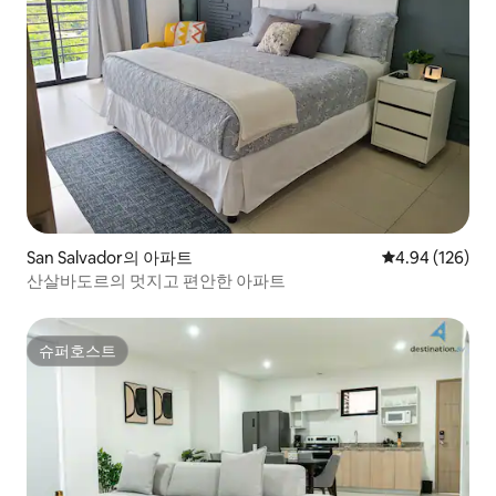
San Salvador의 아파트
평점 4.94점(5점
4.94 (126)
산살바도르의 멋지고 편안한 아파트
슈퍼호스트
슈퍼호스트