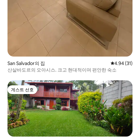
San Salvador의 집
평점 4.94점(5
4.94 (31)
산살바도르의 오아시스. 크고 현대적이며 편안한 숙소
게스트 선호
게스트 선호