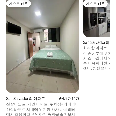
게스트 선호
게스트 선호
게스트 선호
게스트 선호
San Salvador의 집
화려한 아파트
이 중심부에 위치한
서 스타일리시한 경
즉시 슈퍼마켓, 레스
센터, 병원을 이용하실 
명의 게스트를 수용할 수
개(싱글 침대 2개 및
있는 2개의 침실을
에는 에어컨이 설치
완비되어 있습니다. 무료 주차, 24시간 보
및 보안 카메라가 
San Salvador의 아파트
평점 4.97점(5점 만점), 후기 147
4.97 (147)
100MB.
산살바도르, 개인 아파트, 주차장+와이파이
산살바도르 시내에 위치한 카사 사텔리테
에서 조용하고 편안하게 숙박을 즐겨보세