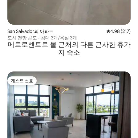
San Salvador의 아파트
평점 4.98점(5점
4.98 (217)
도시 전망 콘도 - 침대 3개/욕실 3개
메트로센트로 몰 근처의 다른 근사한 휴가
지 숙소
게스트 선호
게스트 선호