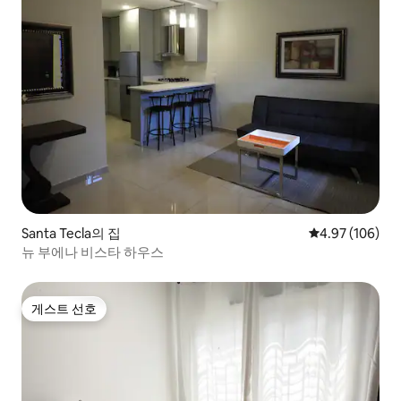
Santa Tecla의 집
평점 4.97점(5점
4.97 (106)
뉴 부에나 비스타 하우스
게스트 선호
게스트 선호