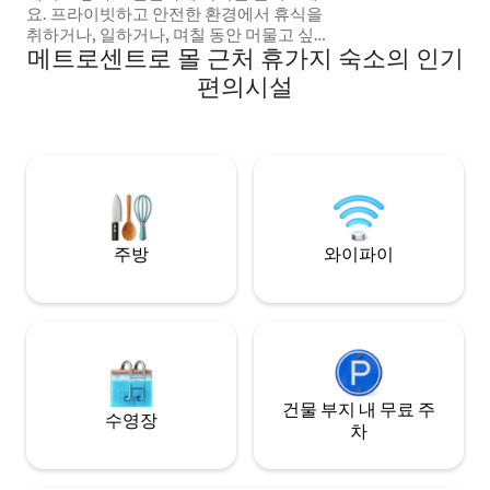
요. 프라이빗하고 안전한 환경에서 휴식을
취하거나, 일하거나, 며칠 동안 머물고 싶으
메트로센트로 몰 근처 휴가지 숙소의 인기
신 분들에게 이상적입니다. 이 객실은 완전
히 개인실이며, 전용 욕실이 갖춰져 있어 숙
편의시설
소에 머무는 내내 편안함과 평온을 누리실
수 있도록 설계되었습니다. 다음과 같은 편
의시설을 갖추고 있습니다. 🛏️ 편안한 침대
뜨거운 물이 나오는 🚿 전용 욕실 📶 안정적
인 와이파이(원격 근무에 적합) 📺 TV 🔇 조
용하고 평화로운 환경. 기타 등등...
주방
와이파이
건물 부지 내 무료 주
수영장
차