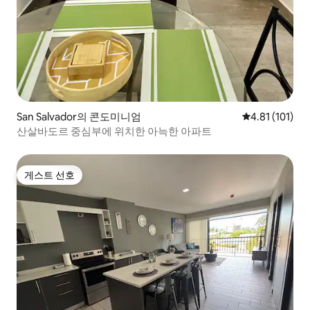
San Salvador의 콘도미니엄
평점 4.81점(5
4.81 (101)
산살바도르 중심부에 위치한 아늑한 아파트
게스트 선호
게스트 선호