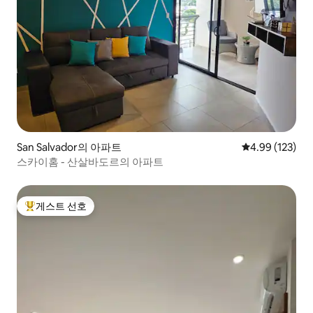
San Salvador의 아파트
평점 4.99점(5점
4.99 (123)
스카이홈 - 산살바도르의 아파트
게스트 선호
상위 게스트 선호