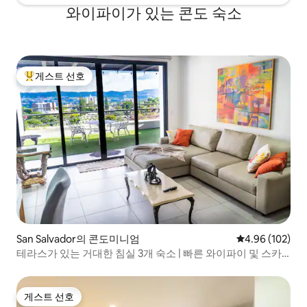
와이파이가 있는 콘도 숙소
게스트 선호
상위 게스트 선호
San Salvador의 콘도미니엄
평점 4.96점(5점
4.96 (102)
테라스가 있는 거대한 침실 3개 숙소 | 빠른 와이파이 및 스카
이라인 전망
게스트 선호
게스트 선호