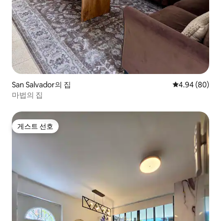
San Salvador의 집
평점 4.94점(5
4.94 (80)
마법의 집
게스트 선호
게스트 선호