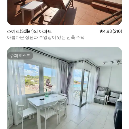
소예르(Sóller)의 아파트
평점 4.93점(5점
4.93 (210)
아름다운 정원과 수영장이 있는 신축 주택
슈퍼호스트
슈퍼호스트