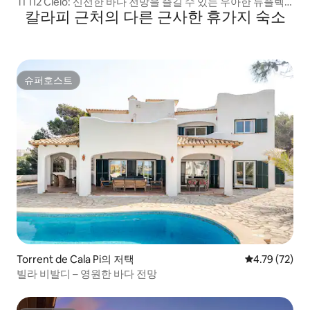
TI 112 Cielo: 신선한 바다 전망을 즐길 수 있는 우아한 듀플렉
칼라피 근처의 다른 근사한 휴가지 숙소
스
슈퍼호스트
슈퍼호스트
Torrent de Cala Pi의 저택
평점 4.79점(5
4.79 (72)
빌라 비발디 – 영원한 바다 전망