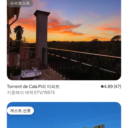
슈퍼호스트
슈퍼호스트
Torrent de Cala Pi의 아파트
평점 4.89점(5
4.89 (47)
지중해의 매력 ETV/15973
게스트 선호
게스트 선호