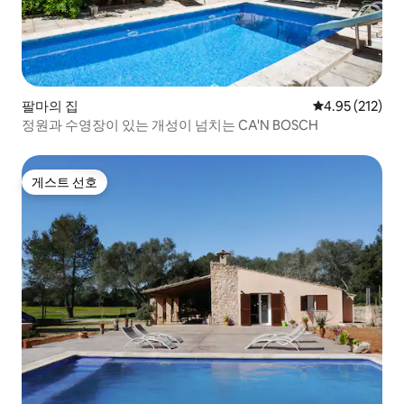
팔마의 집
평점 4.95점(5
4.95 (212)
정원과 수영장이 있는 개성이 넘치는 CA'N BOSCH
게스트 선호
게스트 선호