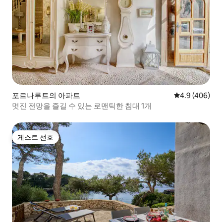
포르나루트의 아파트
평점 4.9점(5점
4.9 (406)
멋진 전망을 즐길 수 있는 로맨틱한 침대 1개
게스트 선호
게스트 선호