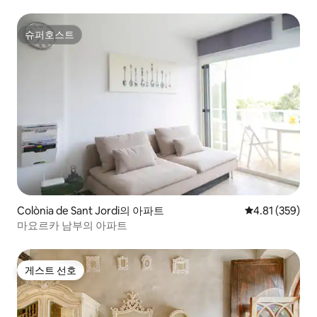
슈퍼호스트
슈퍼호스트
Colònia de Sant Jordi의 아파트
평점 4.81점(5점
4.81 (359)
마요르카 남부의 아파트
게스트 선호
게스트 선호