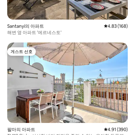
Santanyí의 아파트
평점 4.83점(5점
4.83 (168)
해변 옆 아파트 '에르네스토'
게스트 선호
게스트 선호
팔마의 아파트
평점 4.91점(5점
4.91 (390)