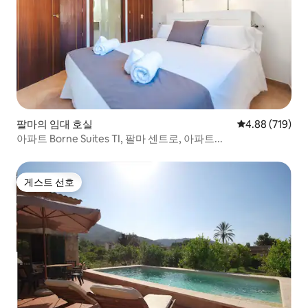
팔마의 임대 호실
평점 4.88점(5점
4.88 (719)
아파트 Borne Suites TI, 팔마 센트로, 아파트...
게스트 선호
게스트 선호