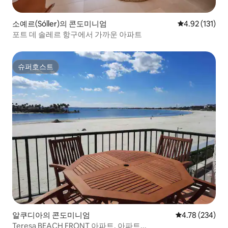
소예르(Sóller)의 콘도미니엄
평점 4.92점(5
4.92 (131)
포트 데 솔레르 항구에서 가까운 아파트
슈퍼호스트
슈퍼호스트
알쿠디아의 콘도미니엄
평점 4.78점(5점
4.78 (234)
Teresa BEACH FRONT 아파트, 아파트...