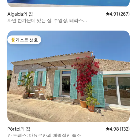
Algaida의 집
평점 4.91점(5점
4.91 (267)
자연 한가운데 있는 집: 수영장, 테라스...
게스트 선호
상위 게스트 선호
Pòrtol의 집
평점 4.98점(5점
4.98 (132)
칸 토레스: 마요르카의 매력적인 숙소