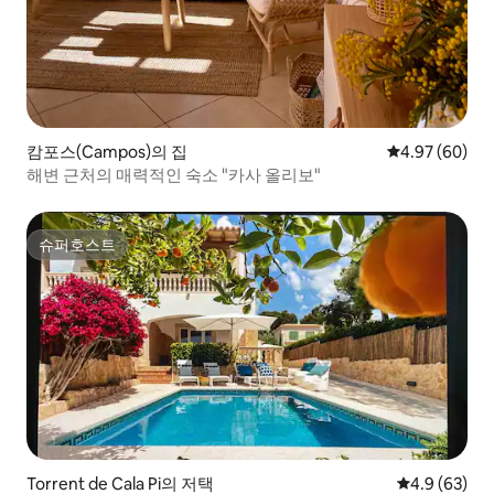
캄포스(Campos)의 집
평점 4.97점(5
4.97 (60)
해변 근처의 매력적인 숙소 "카사 올리보"
슈퍼호스트
슈퍼호스트
Torrent de Cala Pi의 저택
평점 4.9점(5
4.9 (63)