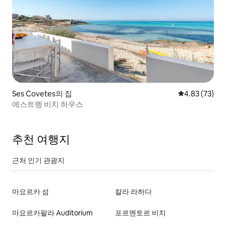
Ses Covetes의 집
평점 4.83점(5
4.83 (73)
에스트렝 비치 하우스
추천 여행지
근처 인기 관광지
마요르카 섬
칼라 라하다
마요르카팔라 Auditorium
포르멘토르 비치