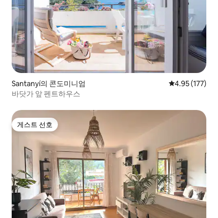
Santanyí의 콘도미니엄
평점 4.95점(5
4.95 (177)
바닷가 앞 펜트하우스
게스트 선호
게스트 선호