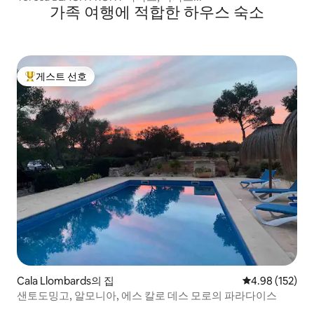
가족 여행에 적합한 하우스 숙소
게스트 선호
상위 게스트 선호
Cala Llombards의 집
평점 4.98점(5점
4.98 (152)
샌토도밍고, 알모니아, 에스 칼로 데스 모로의 파라다이스