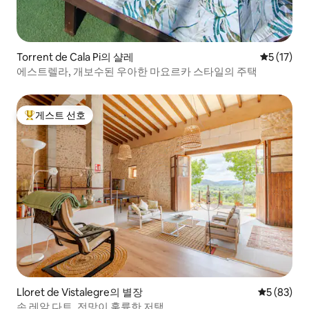
Torrent de Cala Pi의 샬레
평점 5점(5
5 (17)
에스트렐라, 개보수된 우아한 마요르카 스타일의 주택
게스트 선호
상위 게스트 선호
Lloret de Vistalegre의 별장
평점 5점(5
5 (83)
손 레알 다트. 전망이 훌륭한 저택