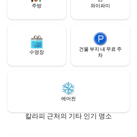
Storing bicycles inside the apartment or
주방
와이파이
in the building’s common areas is not
permitted. Cleaning of the kitchen and
any utensils used during the stay is the
responsibility of the guest.
건물 부지 내 무료 주
수영장
차
에어컨
칼라피 근처의 기타 인기 명소