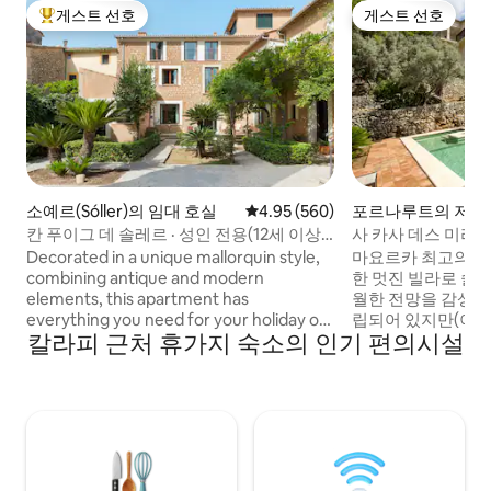
게스트 선호
게스트 선호
상위 게스트 선호
게스트 선호
소예르(Sóller)의 임대 호실
평점 4.95점(5점 만점), 후기 560
4.95 (560)
포르나루트의 저택
칸 푸이그 데 솔레르 · 성인 전용(12세 이상),
사 카사 데스 미라도
펜트하우스...
멋진 저택
Decorated in a unique mallorquin style,
마요르카 최고의 석양
combining antique and modern
한 멋진 빌라로 솔레
elements, this apartment has
월한 전망을 감상할
everything you need for your holiday on
립되어 있지만(이웃
칼라피 근처 휴가지 숙소의 인기 편의시설
the island. Each bedroom has its own
서 차로 단 5분 거리
bathroom and the living area features a
침실 3개, 욕실 2개
comfortable sofa, dining space and a
유리로 된 파노라마
Kitchen. Perfect for a stay with friends
며, 모두 한 층에 
or Family. Enjoy the views of either our
공간이 있는 대형 수
garden or the mountains while you read
<br>가족이나 친
a book or simply relax. This
의 일몰 전망을 즐
accommodation is for adults only.