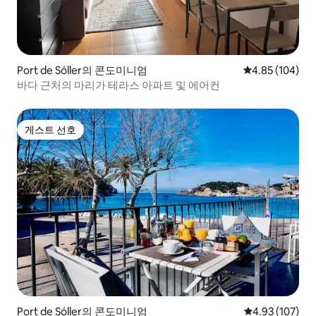
Port de Sóller의 콘도미니엄
평점 4.85점(5점
4.85 (104)
바다 근처의 마리가 테라스 아파트 및 에어컨
게스트 선호
게스트 선호
Port de Sóller의 콘도미니엄
평점 4.93점(5점
4.93 (107)