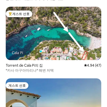
게스트 선호
상위 게스트 선호
Torrent de Cala Pi의 집
평점 4.94점(5
4.94 (47)
*카사 아구아마리나* 해변 저택
게스트 선호
게스트 선호