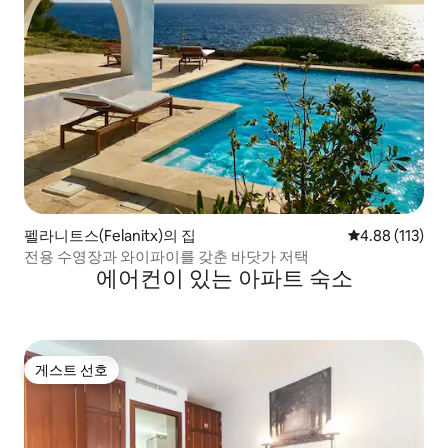
펠라니트스(Felanitx)의 집
평점 4.88점(5
4.88 (113)
전용 수영장과 와이파이를 갖춘 바닷가 저택
에어컨이 있는 아파트 숙소
게스트 선호
게스트 선호