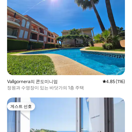
Vallgornera의 콘도미니엄
평점 4.85점(5
4.85 (116)
정원과 수영장이 있는 바닷가의 1층 주택
게스트 선호
게스트 선호