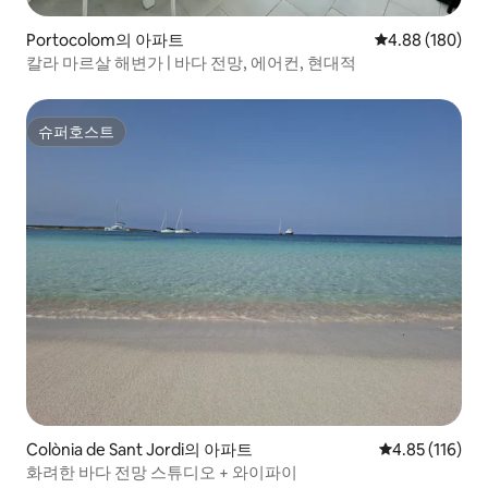
Portocolom의 아파트
평점 4.88점(5점
4.88 (180)
칼라 마르살 해변가 | 바다 전망, 에어컨, 현대적
슈퍼호스트
슈퍼호스트
Colònia de Sant Jordi의 아파트
평점 4.85점(5
4.85 (116)
화려한 바다 전망 스튜디오 + 와이파이