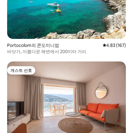
Portocolom의 콘도미니엄
평점 4.83점(5점
4.83 (167)
바닷가, 아름다운 해변에서 200미터 거리
게스트 선호
게스트 선호