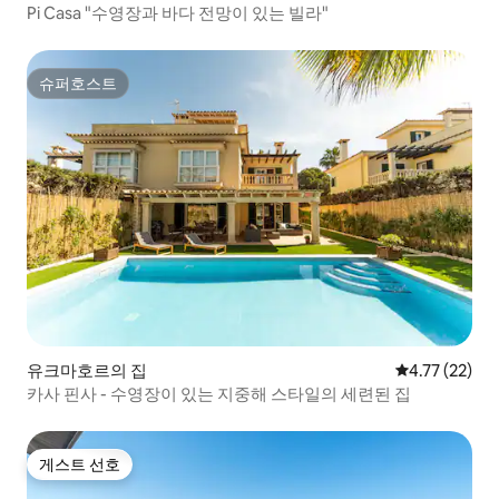
Pi Casa "수영장과 바다 전망이 있는 빌라"
슈퍼호스트
슈퍼호스트
유크마호르의 집
평점 4.77점(5
4.77 (22)
카사 핀사 - 수영장이 있는 지중해 스타일의 세련된 집
게스트 선호
게스트 선호