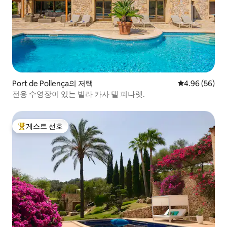
Port de Pollença의 저택
평점 4.96점(5
4.96 (56)
전용 수영장이 있는 빌라 카사 델 피나렛.
게스트 선호
상위 게스트 선호