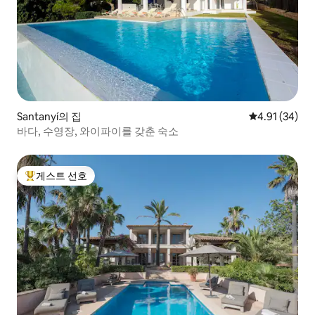
Santanyí의 집
평점 4.91점(5
4.91 (34)
바다, 수영장, 와이파이를 갖춘 숙소
게스트 선호
상위 게스트 선호