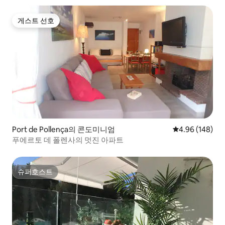
게스트 선호
게스트 선호
Port de Pollença의 콘도미니엄
평점 4.96점(5점
4.96 (148)
푸에르토 데 폴렌사의 멋진 아파트
슈퍼호스트
슈퍼호스트