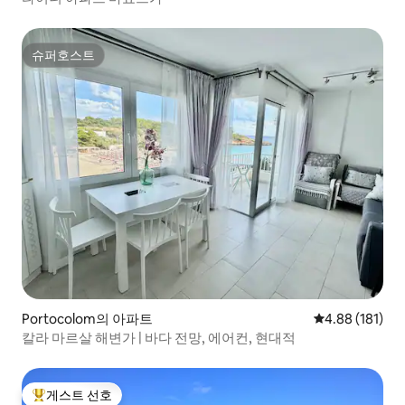
슈퍼호스트
슈퍼호스트
Portocolom의 아파트
평점 4.88점(5
4.88 (181)
칼라 마르살 해변가 | 바다 전망, 에어컨, 현대적
게스트 선호
상위 게스트 선호