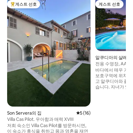
게스트 선호
게스트 선호
상위 게스트 선호
게스트 선호
알쿠디아의 샬레
전용 수영장, AAC
름다운 샬레
바다에서 매우 가까
보호구역에 위치하고
고 알쿠디아와 폴렌
습니다. 자녀가 있는 가족과 자녀가 없는 가
족, 자전거를 타고
이상적입니다. 즐겁고 편안한 휴가를 보내
기 위해 필요한 모
다... 에어컨, 바비
Son Servera의 집
평점 5점(5점 만점), 후기 16
5 (16)
매우 넓은 정원의 전
Villa Cas Pilot. 우아함과 매력 XVIII
기 세척기, 전자레
저희 숙소인 Villa Cas Pilot를 방문하시면,
어 및 가능한 한 편
이 숙소가 휴식을 취하고 몸과 영혼을 재연
모든 것