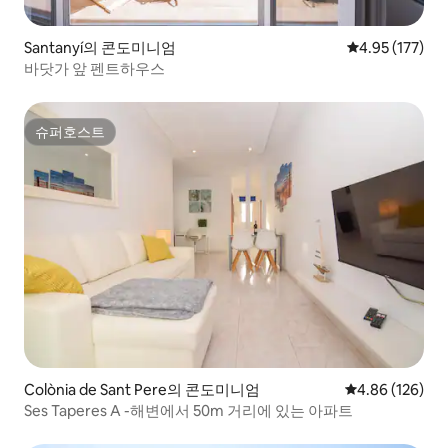
Santanyí의 콘도미니엄
평점 4.95점(5
4.95 (177)
바닷가 앞 펜트하우스
슈퍼호스트
슈퍼호스트
Colònia de Sant Pere의 콘도미니엄
평점 4.86점(5점
4.86 (126)
Ses Taperes A -해변에서 50m 거리에 있는 아파트