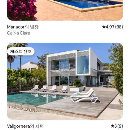
Manacor의 별장
평점 4.97점(5
4.97 (38)
Ca Na Ciara
게스트 선호
게스트 선호
Vallgornera의 저택
평점 5점(
5 (9)