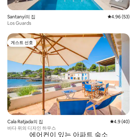
Santanyí의 집
평점 4.96점(5
4.96 (53)
Los Guards
게스트 선호
게스트 선호
Cala Ratjada의 집
평점 4.9점(5
4.9 (40)
바다 위의 디자인 하우스
에어컨이 있는 아파트 숙소