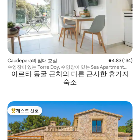
Capdepera의 임대 호실
평점 4.83점(5점
4.83 (134)
수영장이 있는 Torre Doy, 수영장이 있는 Sea Apartment
아르타 동굴 근처의 다른 근사한 휴가지
6E...
숙소
게스트 선호
상위 게스트 선호