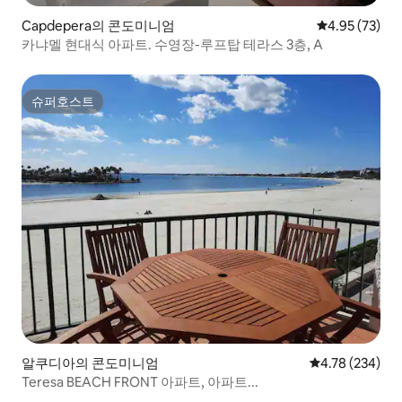
Capdepera의 콘도미니엄
평점 4.95점(5
4.95 (73)
카냐멜 현대식 아파트. 수영장-루프탑 테라스 3층, A
슈퍼호스트
슈퍼호스트
알쿠디아의 콘도미니엄
평점 4.78점(5점
4.78 (234)
Teresa BEACH FRONT 아파트, 아파트...