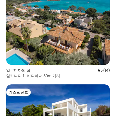
알쿠디아의 집
평점 5점(5
5 (14)
알카나다 1 - 바다에서 50m 거리
게스트 선호
게스트 선호