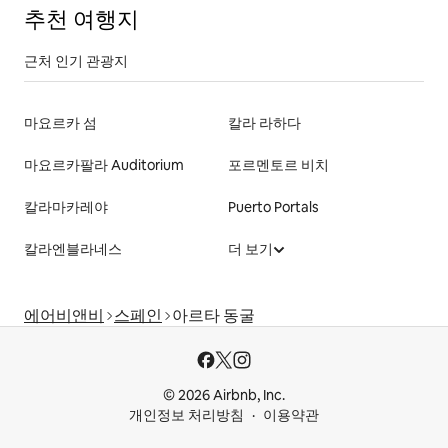
추천 여행지
근처 인기 관광지
마요르카 섬
칼라 라하다
마요르카팔라 Auditorium
포르멘토르 비치
칼라마카레야
Puerto Portals
칼라엔블라네스
더 보기
에어비앤비
스페인
아르타 동굴
© 2026 Airbnb, Inc.
개인정보 처리방침
이용약관