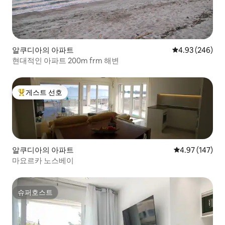
알쿠디아의 아파트
평점 4.93점(5점
4.93 (246)
현대적인 아파트 200m frm 해변
게스트 선호
상위 게스트 선호
알쿠디아의 아파트
평점 4.97점(5점
4.97 (147)
마요르카 노스베이
슈퍼호스트
슈퍼호스트