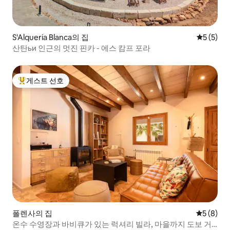
S'Alqueria Blanca의 집
평점 5점(
5 (5)
산탄ьи 인근의 멋진 핀카 - 에스 캄프 포라
게스트 선호
상위 게스트 선호
폴렌사의 집
평점 5점(
5 (8)
온수 수영장과 바비큐가 있는 럭셔리 빌라, 마을까지 도보 거