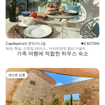
Capdepera의 콘도미니엄
평점 4.92점(5점
4.92 (104)
해변, 햇살, 수영장, 테라스… 아파트멘토 칼라 아굴라
가족 여행에 적합한 하우스 숙소
게스트 선호
게스트 선호