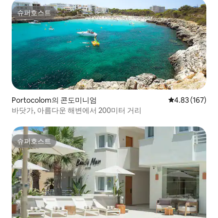
슈퍼호스트
슈퍼호스트
Portocolom의 콘도미니엄
평점 4.83점(5점
4.83 (167)
바닷가, 아름다운 해변에서 200미터 거리
슈퍼호스트
슈퍼호스트