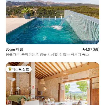
Búger의 집
평점 4.97점(5
4.97 (68)
몽블라우: 숨막히는 전망을 감상할 수 있는 럭셔리 숙소
게스트 선호
상위 게스트 선호