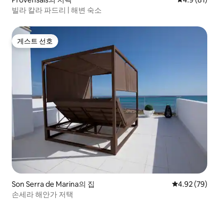
빌라 칼라 파드리 | 해변 숙소
게스트 선호
게스트 선호
Son Serra de Marina의 집
평점 4.92점(5
4.92 (79)
손세라 해안가 저택