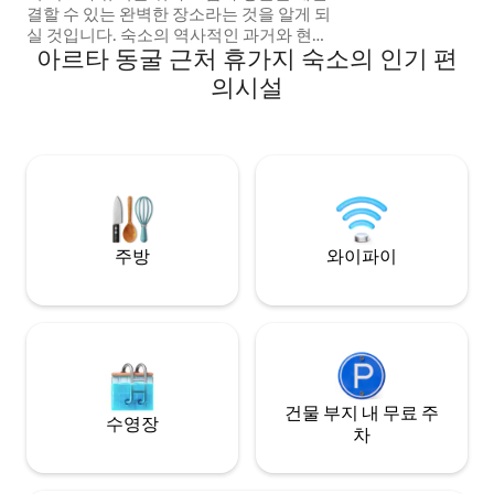
결할 수 있는 완벽한 장소라는 것을 알게 되
실 것입니다. 숙소의 역사적인 과거와 현대
아르타 동굴 근처 휴가지 숙소의 인기 편
적인 디자인과 편안함이 어우러져 탄생한
차분한 분위기를 즐기실 수 있습니다. 개별
의시설
적으로 꾸며진 객실에는 전용 욕실, 개별 실
내 온도 조절 장치, 천장 선풍기가 구비되어
있으며, 현대적인 디자인과 18세기의 독창
적인 전통이 완벽하게 조화를 이룹니다. 저
희 옆 숙소인 Villa Cas Pilot을 방문해 보세
요...
주방
와이파이
건물 부지 내 무료 주
수영장
차