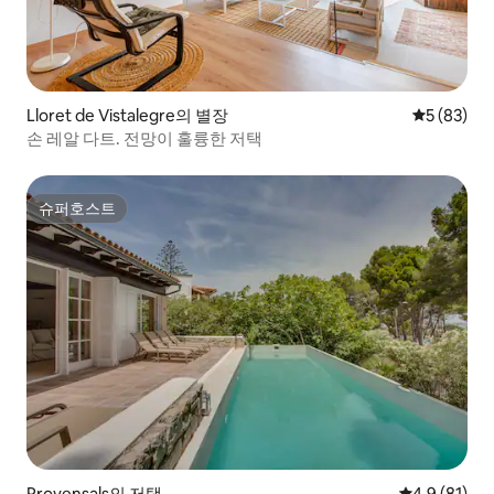
Lloret de Vistalegre의 별장
평점 5점(5
5 (83)
손 레알 다트. 전망이 훌륭한 저택
슈퍼호스트
슈퍼호스트
Provensals의 저택
평점 4.9점(5
4.9 (81)