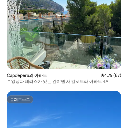
Capdepera의 아파트
평점 4.79점(5
4.79 (67)
수영장과 테라스가 있는 칸야멜 사 칼로브라 아파트 4A
슈퍼호스트
슈퍼호스트