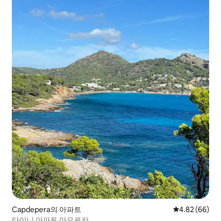
Capdepera의 아파트
평점 4.82점(5
4.82 (66)
타이니 아파트 마요르카