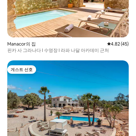
Manacor의 집
평점 4.82점(5
4.82 (45)
핀카 사 그라나다 I 수영장 I 라파 나달 아카데미 근처
게스트 선호
게스트 선호