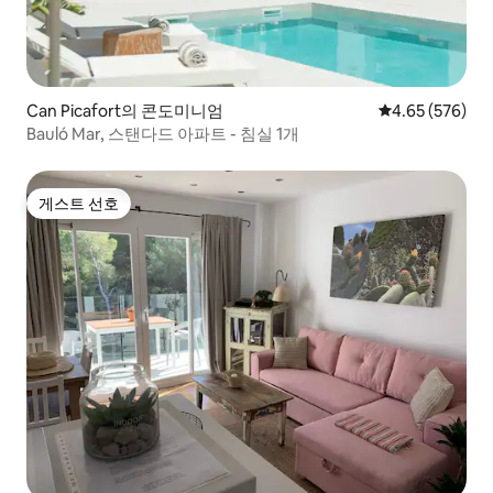
Can Picafort의 콘도미니엄
평점 4.65점(5점
4.65 (576)
Bauló Mar, 스탠다드 아파트 - 침실 1개
게스트 선호
게스트 선호