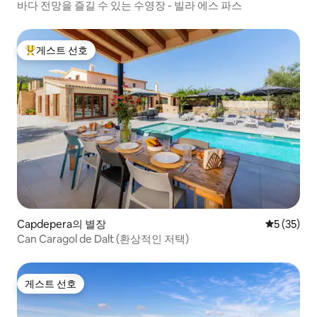
바다 전망을 즐길 수 있는 수영장 - 빌라 에스 파스
게스트 선호
상위 게스트 선호
Capdepera의 별장
평점 5점(5
5 (35)
Can Caragol de Dalt (환상적인 저택)
게스트 선호
게스트 선호