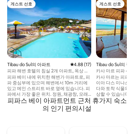
게스트 선호
게스트 선호
게스트 선호
게스트 선호
Tibau do Sul의 아파트
평점 4.88점(5점 만점), 후기 17
4.88 (17)
Tibau do Sul의 집
피파 해변 호텔의 침실 2개 아파트, 옥상 수
카사 마르 피파 - 
영장
피파 베이 내에 위치한 해변가 아파트로, 피
카사 마르는 피파에
파 중심부에 있으며 해변에서 10m 거리에
이아 다스 미나스에
있고 메인 스트리트 바로 옆에 있습니다. 피
다와 토착 식물의 1
파에서 가장 좋은 위치. 정원, 채광창, 모래
상할 수 있습니다.
피파스 베이 아파트먼트 근처 휴가지 숙소
를 씻어낼 수 있는 샤워기가 있는 작은 전용
바다 전망이 보이는
야외 공간이 있습니다. 모던한 디자인, 욕실
이 있습니다.킹사이
의 인기 편의시설
이 있는 스위트, 침실 2개, 소파 베드가 있는
공용 욕실 1개. 65인치 TV가 있는 거실, 식당
거실, 욕실 2개, 시설이 완비된 주방(가스레
과 주방이 통합된 환경. 추가 아웃소
인지 없음), 모든 방에 에어컨, 청소 포함. 호
스: 셰프, 마사지, 조
텔 옥상에는 바다 전망을 감상할 수 있는 수
대할 경우, 오픈 스
영장 2개와 바가 있습니다. 커플, 소규모 가
소는 다른 게스트와