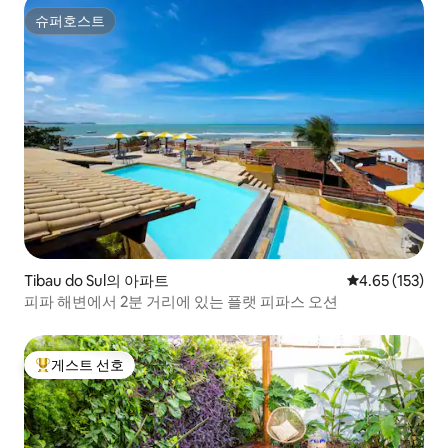
슈퍼호스트
슈퍼호스트
Tibau do Sul의 아파트
평점 4.65점(5
4.65 (153)
피파 해변에서 2분 거리에 있는 플랫 피파스 오션
게스트 선호
상위 게스트 선호