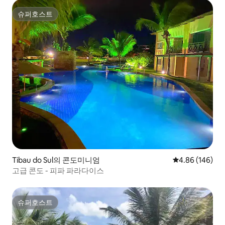
슈퍼호스트
슈퍼호스트
Tibau do Sul의 콘도미니엄
평점 4.86점(5점
4.86 (146)
고급 콘도 - 피파 파라다이스
슈퍼호스트
슈퍼호스트