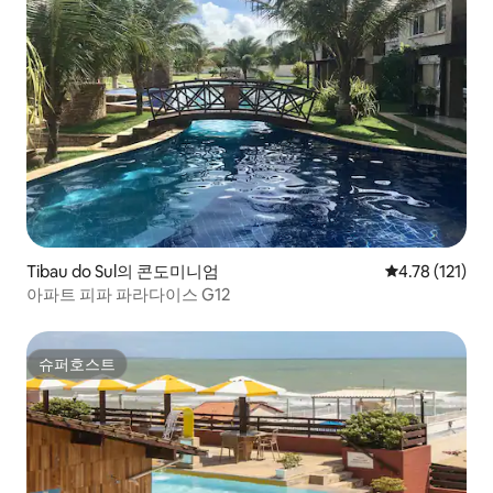
Tibau do Sul의 콘도미니엄
평점 4.78점(5
4.78 (121)
아파트 피파 파라다이스 G12
슈퍼호스트
슈퍼호스트