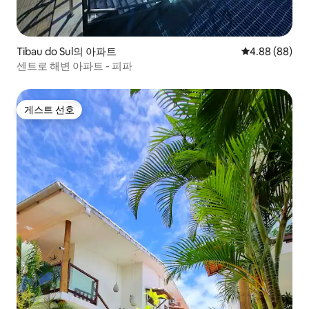
Tibau do Sul의 아파트
평점 4.88점(5
4.88 (88)
센트로 해변 아파트 - 피파
게스트 선호
게스트 선호