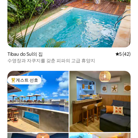
Tibau do Sul의 집
평점 5점(5
5 (42)
수영장과 자쿠지를 갖춘 피파의 고급 휴양지
게스트 선호
상위 게스트 선호