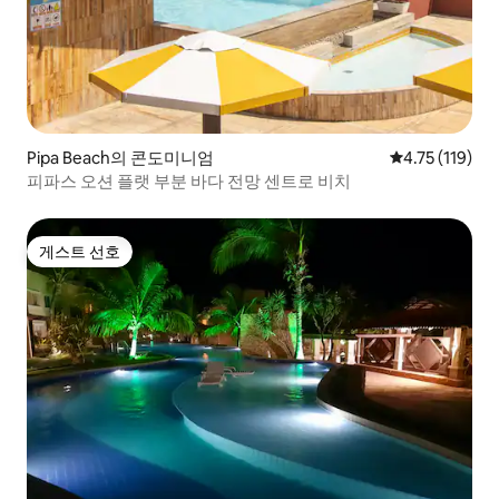
Pipa Beach의 콘도미니엄
평점 4.75점(5
4.75 (119)
피파스 오션 플랫 부분 바다 전망 센트로 비치
게스트 선호
게스트 선호