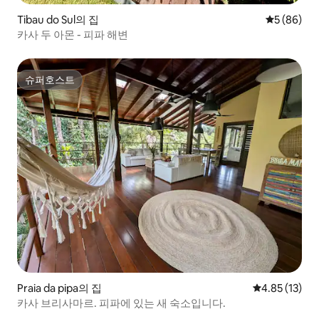
Tibau do Sul의 집
평점 5점(5
5 (86)
카사 두 아몬 - 피파 해변
슈퍼호스트
슈퍼호스트
Praia da pipa의 집
평점 4.85점(5
4.85 (13)
카사 브리사마르. 피파에 있는 새 숙소입니다.