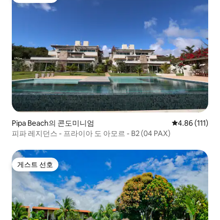
게스트 선호
Pipa Beach의 콘도미니엄
평점 4.86점(5
4.86 (111)
피파 레지던스 - 프라이아 도 아모르 - B2 (04 PAX)
게스트 선호
게스트 선호