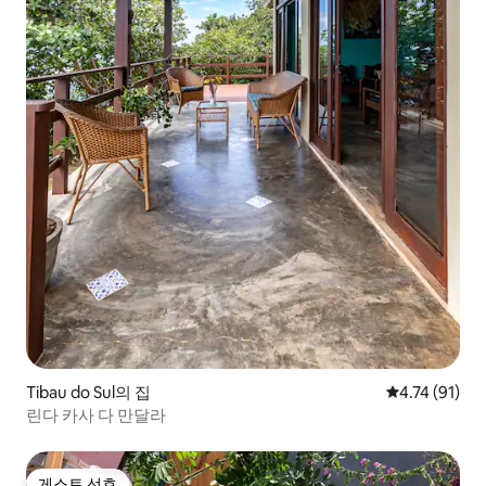
Tibau do Sul의 집
평점 4.74점(
4.74 (91)
린다 카사 다 만달라
게스트 선호