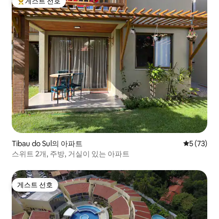
게스트 선호
상위 게스트 선호
Tibau do Sul의 아파트
평점 5점(5
5 (73)
스위트 2개, 주방, 거실이 있는 아파트
게스트 선호
게스트 선호