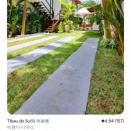
Tibau do Sul의 아파트
평점 4.94점(5점
4.94 (157)
비젠다 디아스