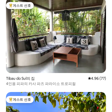
게스트 선호
상위 게스트 선호
Tibau do Sul의 집
평점 4.96점(5
4.96 (77)
4인용 피파의 카사 파즈 파라이소 트로피컬
게스트 선호
상위 게스트 선호