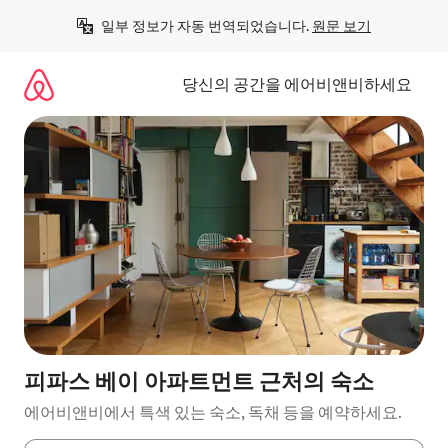
콘
일부 정보가 자동 번역되었습니다. 
원문 보기
텐
츠
로
당신의 공간을 에어비앤비하세요
바
로
가
기
피파스 베이 아파트먼트 근처의 숙소
에어비앤비에서 특색 있는 숙소, 독채 등을 예약하세요.