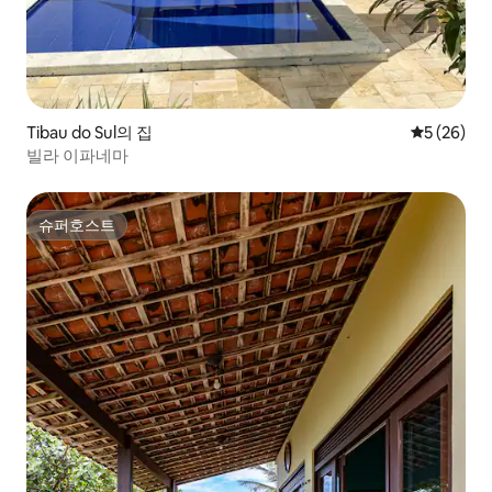
Tibau do Sul의 집
평점 5점(5
5 (26)
빌라 이파네마
슈퍼호스트
슈퍼호스트