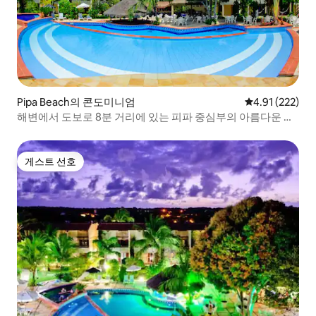
Pipa Beach의 콘도미니엄
평점 4.91점(5
4.91 (222)
해변에서 도보로 8분 거리에 있는 피파 중심부의 아름다운 듀
플렉스
게스트 선호
게스트 선호