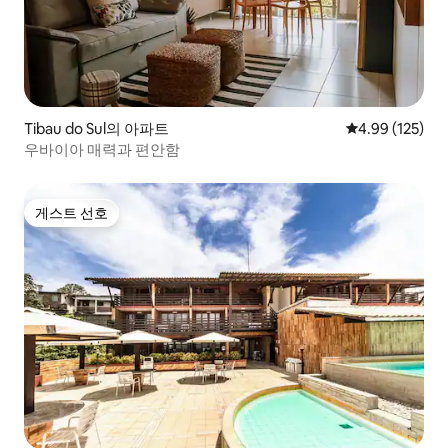
Tibau do Sul의 아파트
평점 4.99점(5점
4.99 (125)
우바이아 매력과 편안함
게스트 선호
게스트 선호