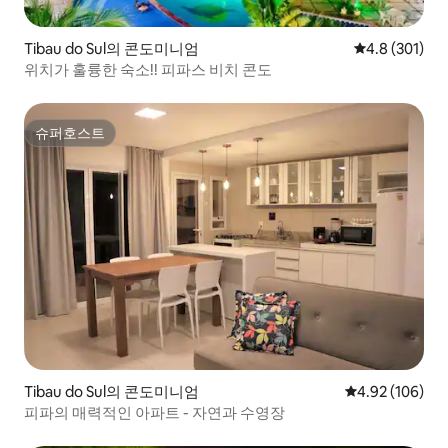
Tibau do Sul의 콘도미니엄
평점 4.8점(5점
4.8 (301)
위치가 훌륭한 숙소!! 피파스 비치 콘도
슈퍼호스트
슈퍼호스트
Tibau do Sul의 콘도미니엄
평점 4.92점(5점
4.92 (106)
피파의 매력적인 아파트 - 자연과 수영장