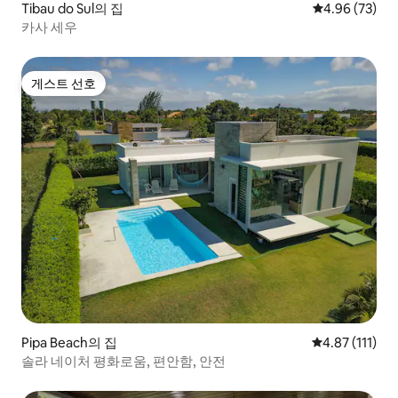
Tibau do Sul의 집
평점 4.96점(5
4.96 (73)
카사 세우
게스트 선호
게스트 선호
Pipa Beach의 집
평점 4.87점(5
4.87 (111)
솔라 네이처 평화로움, 편안함, 안전