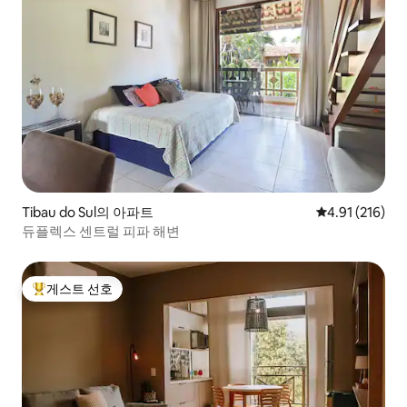
Tibau do Sul의 아파트
평점 4.91점(5
4.91 (216)
듀플렉스 센트럴 피파 해변
게스트 선호
상위 게스트 선호