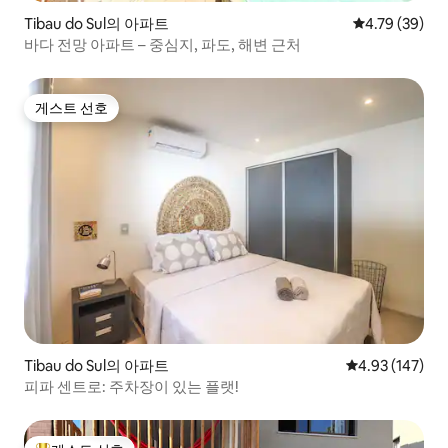
Tibau do Sul의 아파트
평점 4.79점(5
4.79 (39)
바다 전망 아파트 – 중심지, 파도, 해변 근처
게스트 선호
게스트 선호
Tibau do Sul의 아파트
평점 4.93점(5점
4.93 (147)
피파 센트로: 주차장이 있는 플랫!