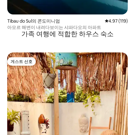
Tibau do Sul의 콘도미니엄
평점 4.97점(5
4.97 (119)
아모르 해변이 내려다보이는 샤파다오의 아파트
가족 여행에 적합한 하우스 숙소
게스트 선호
게스트 선호