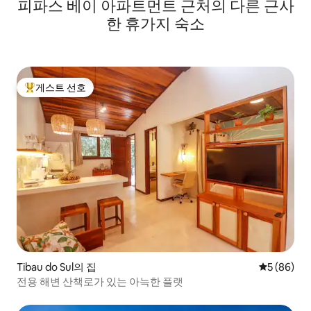
피파스 베이 아파트먼트 근처의 다른 근사
한 휴가지 숙소
게스트 선호
상위 게스트 선호
Tibau do Sul의 집
평점 5점(5
5 (86)
전용 해변 산책로가 있는 아늑한 플랫