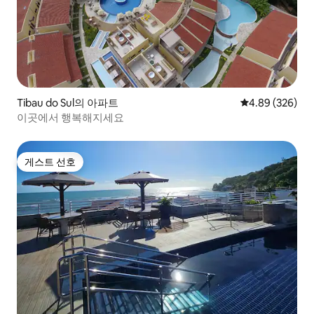
Tibau do Sul의 아파트
평점 4.89점(5점
4.89 (326)
이곳에서 행복해지세요
게스트 선호
게스트 선호