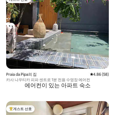
게스트 선호
Praia da Pipa의 집
평점 4.86점(5
4.86 (58)
카사 나우티카 피파 센트로 1분 전용 수영장 에어컨
에어컨이 있는 아파트 숙소
게스트 선호
상위 게스트 선호