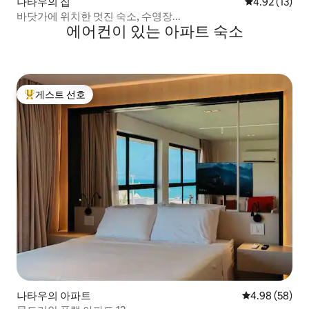
나타우의 집
평점 4.92점(5
4.92 (13)
바닷가에 위치한 멋진 숙소, 수영장...
에어컨이 있는 아파트 숙소
게스트 선호
상위 게스트 선호
나타우의 아파트
평점 4.98점(5
4.98 (58)