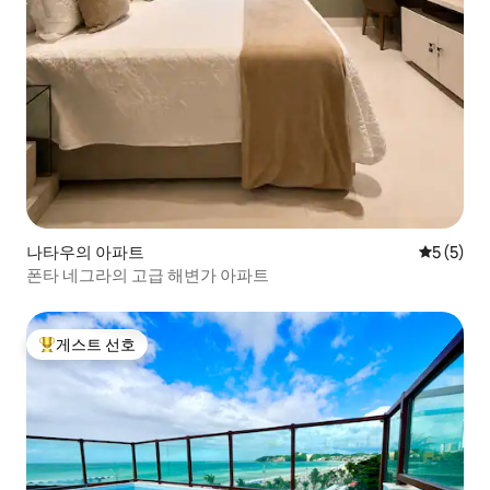
나타우의 아파트
평점 5점(
5 (5)
폰타 네그라의 고급 해변가 아파트
게스트 선호
상위 게스트 선호