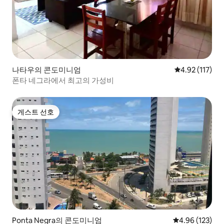
나타우의 콘도미니엄
평점 4.92점(5
4.92 (117)
폰타 네그라에서 최고의 가성비
게스트 선호
게스트 선호
Ponta Negra의 콘도미니엄
평점 4.96점(5점
4.96 (123)