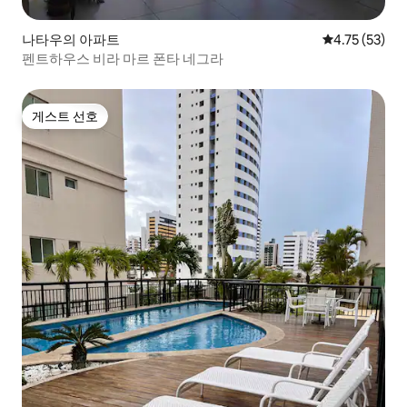
나타우의 아파트
평점 4.75점(5
4.75 (53)
펜트하우스 비라 마르 폰타 네그라
게스트 선호
게스트 선호