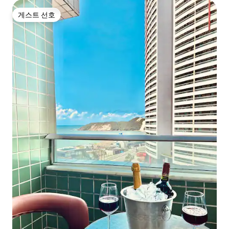
게스트 선호
게스트 선호