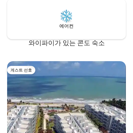
에어컨
와이파이가 있는 콘도 숙소
게스트 선호
게스트 선호