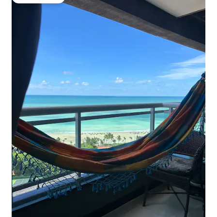
상위 게스트 선호