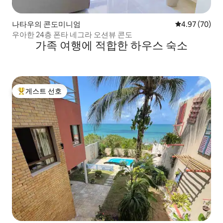
나타우의 콘도미니엄
평점 4.97점(5
4.97 (70)
우아한 24층 폰타 네그라 오션뷰 콘도
가족 여행에 적합한 하우스 숙소
게스트 선호
상위 게스트 선호