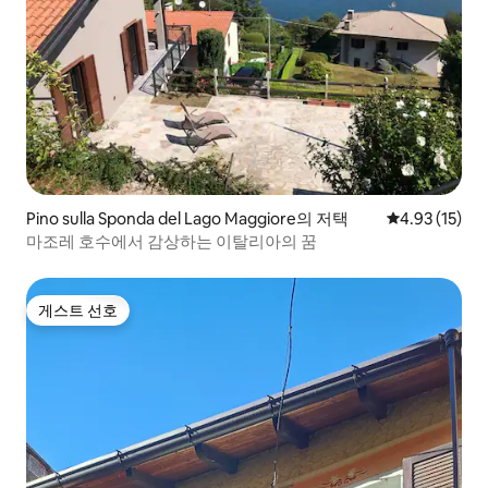
Pino sulla Sponda del Lago Maggiore의 저택
평점 4.93점(5
4.93 (15)
마조레 호수에서 감상하는 이탈리아의 꿈
게스트 선호
게스트 선호