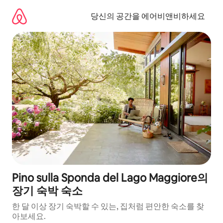
콘
텐
당신의 공간을 에어비앤비하세요
츠
로
바
로
가
기
Pino sulla Sponda del Lago Maggiore의
장기 숙박 숙소
한 달 이상 장기 숙박할 수 있는, 집처럼 편안한 숙소를 찾
아보세요.