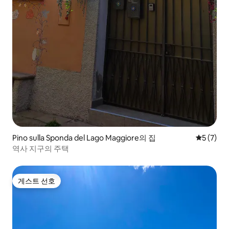
Pino sulla Sponda del Lago Maggiore의 집
평점 5점(
5 (7)
역사 지구의 주택
게스트 선호
게스트 선호