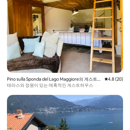
Pino sulla Sponda del Lago Maggiore의 게스트용
평점 4.8점(5
4.8 (20)
별채
테라스와 정원이 있는 매혹적인 게스트하우스