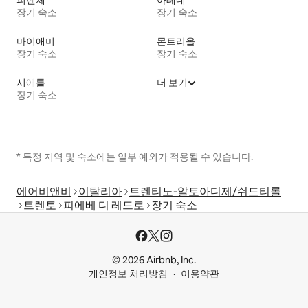
피렌체
아테네
장기 숙소
장기 숙소
마이애미
몬트리올
장기 숙소
장기 숙소
시애틀
더 보기
장기 숙소
* 특정 지역 및 숙소에는 일부 예외가 적용될 수 있습니다.
에어비앤비
이탈리아
트렌티노-알토아디제/쉬드티롤
트렌토
피에베 디 레드로
장기 숙소
© 2026 Airbnb, Inc.
개인정보 처리방침
이용약관