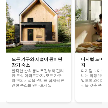
모든 가구와 시설이 완비된
디지털 노마드
장기 숙소
자
한적한 산속 통나무집부터 편리
디지털 노마드나
한 도심 아파트까지, 모든 가구
니는 직장인들이
와 편의시설을 완비해 집처럼 편
있도록 와이파이
안한 숙소를 만나보세요.
간을 갖춘 숙소