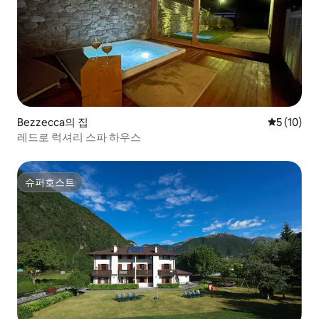
Bezzecca의 집
평점 5점(5
5 (10)
레드로 럭셔리 스파 하우스
슈퍼호스트
슈퍼호스트