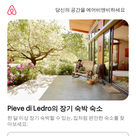
콘
텐
당신의 공간을 에어비앤비하세요
츠
로
바
로
가
기
Pieve di Ledro의 장기 숙박 숙소
한 달 이상 장기 숙박할 수 있는, 집처럼 편안한 숙소를 찾
아보세요.