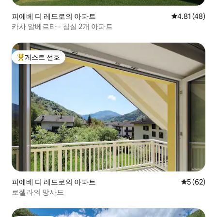
피에베 디 레드로의 아파트
평점 4.81점(5
4.81 (48)
카사 알베르타 - 침실 2개 아파트
게스트 선호
상위 게스트 선호
피에베 디 레드로의 아파트
평점 5점(5
5 (62)
로젤라의 망사드