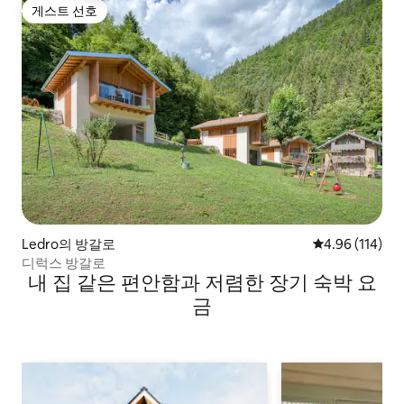
게스트 선호
게스트 선호
Ledro의 방갈로
평점 4.96점(5
4.96 (114)
디럭스 방갈로
내 집 같은 편안함과 저렴한 장기 숙박 요
금