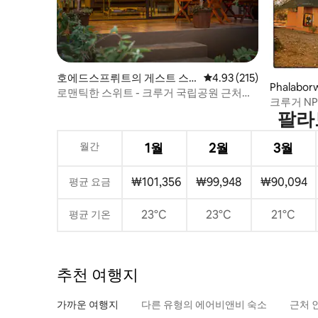
호에드스프뤼트의 게스트 스
평점 4.93점(5점 만점), 
4.93 (215)
Phalabo
위트
로맨틱한 스위트 - 크루거 국립공원 근처의
크루거 N
허드스프루트
팔라
하우스
월간
1월
2월
3월
₩101,356
₩99,948
₩90,094
평균 요금
23°C
23°C
21°C
평균 기온
추천 여행지
가까운 여행지
다른 유형의 에어비앤비 숙소
근처 