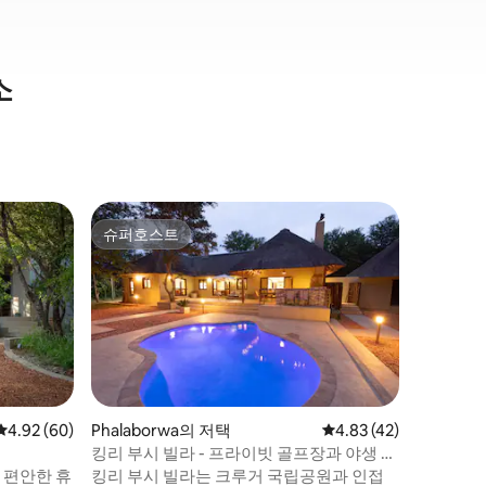
소
호에드스
슈퍼호스트
게스트 
슈퍼호스트
게스트 
전용 수영
저택
부시 열대
수영장이 있
적인 레스
냥이 많은 
과 자전거 타기
생 동물 보호
이트에서
빅 5 게임
평점 4.92점(5점 만점), 후기 60개
4.92 (60)
Phalaborwa의 저택
평점 4.83점(5점 만점),
4.83 (42)
라에는 베
킹리 부시 빌라 - 프라이빗 골프장과 야생 풍
는 전용 
경을 즐길 수 있는 빌라
 편안한 휴
킹리 부시 빌라는 크루거 국립공원과 인접
변의 자연