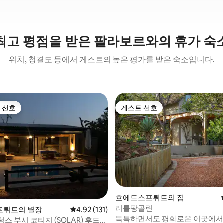
최고 평점을 받은 팔라보르와의 휴가 숙
위치, 청결도 등에서 게스트의 높은 평가를 받은 숙소입니다.
 선호
게스트 선호
스트 선호
게스트 선호
호에드스프뤼트의 집
리틀팡골린
프뤼트의 별장
평점 4.92점(5점 만점), 후기 131개
4.92 (131)
독특하면서도 평화로운 이곳에서
스 부시 코티지 (SOLAR) 후드스