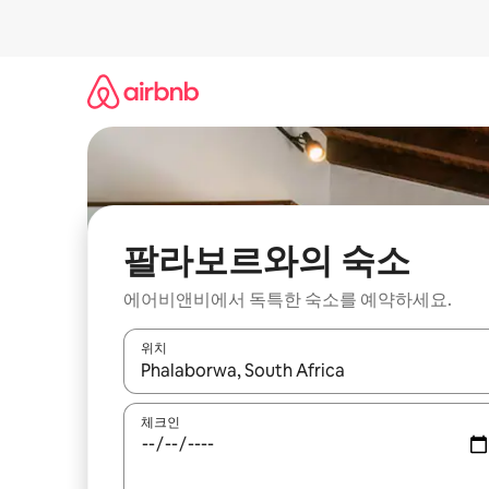
콘
텐
츠
로
바
로
가
기
팔라보르와의 숙소
에어비앤비에서 독특한 숙소를 예약하세요.
위치
결과가 나오면 위·아래 화살표 키를 사용하거나 터치
체크인