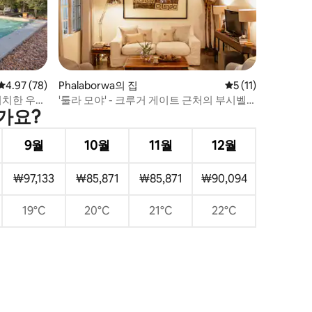
평점 4.97점(5점 만점), 후기 78개
4.97 (78)
Phalaborwa의 집
평점 5점(5점 만점),
5 (11)
위치한 우분
'툴라 모야' - 크루거 게이트 근처의 부시벨
가요?
드 휴양지
9월
10월
11월
12월
₩97,133
₩85,871
₩85,871
₩90,094
19°C
20°C
21°C
22°C