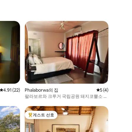
평점 4.91점(5점 만점), 후기 22개
4.91 (22)
Phalaborwa의 집
평점 5점(5점 만점)
5 (4)
팔라보르와 크루거 국립공원 돼지코뿔소 관
찰
게스트 선호
상위 게스트 선호