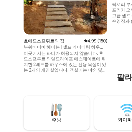
프루이트 
럭셔리 부시벨
프리카 오
고급 셀프
수영장과 
수 있습니
을의 고급
스테이트 
호에드스프뤼트의 집
평점 4.99점(5점 만점), 
4.99 (150)
연이 완벽
부쉬베이비 헤이븐 | 셀프 케이터링 하우스 |
드스프루트
HWE
이곳에서는 파티가 허용되지 않습니다. 후
든 거주자
드스프루트 와일드라이프 에스테이트에 위
동물 환경
치한 2베드룸 하우스에 있는 전용 욕실이 있
운 음악을
는 2개의 개인실입니다. 객실에는 야외 및
고 있습니
팔라
실내 샤워실과 욕조가 있습니다. 참고: 욕실
은 침실과 연결되어 있습니다. 저는 숙소 옆
에 있는 작은 전원주택에 살고 있으니 주변
에 있을 것입니다. 😎 동물은 여기서 길을 가
는 권리가 있습니다! 속도 제한은 30KM/H
입니다. 도로에 있는 작은 동물들을 조심해
주세요! 숙소에 살고 있는 야생의 아기들이
길을 가로막을 수 있습니다☝🏼. 작은 똥이 있
주방
와이파
어도 말이죠!