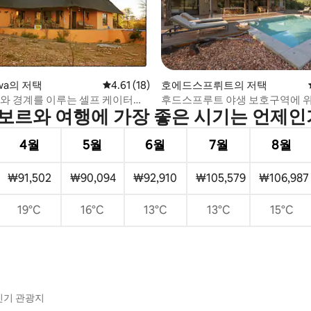
후기 215개
rwa의 저택
평점 4.61점(5점 만점), 후기 18개
4.61 (18)
호에드스프뤼트의 저택
P와 경계를 이루는 셀프 케이터링
후드스프루트 야생 보호구역에 
보르와 여행에 가장 좋은 시기는 언제인
투 럭셔리 저택
4월
5월
6월
7월
8월
₩91,502
₩90,094
₩92,910
₩105,579
₩106,987
19°C
16°C
13°C
13°C
15°C
인기 관광지