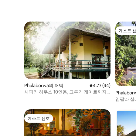
게스트 
게스트 
Phalaborwa의 저택
평점 4.77점(5점 만점),
4.77 (44)
사파리 하우스 10인용, 크루거 게이트까지 2
Phalabo
분, 전원 공급 없음.
임팔라 샬
게스트 선호
게스트 선호