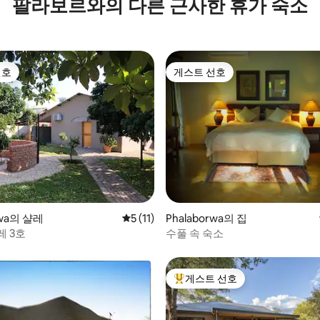
팔라보르와의 다른 근사한 휴가 숙소
선호
게스트 선호
선호
게스트 선호
 후기 44개
rwa의 샬레
평점 5점(5점 만점), 후기 11개
5 (11)
Phalaborwa의 집
레 3호
수풀 속 숙소
게스트 선호
상위 게스트 선호