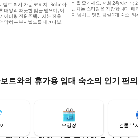
식을 즐기세요. 저희 2층짜리 숙
크루거
드 취사 가능 코티지 | Solar 아
넘치는 스타일을 자랑합니다. 매
후 태양의 따뜻한 빛을 받으며, 이
이 넘치는 멋진 침실 2개 숙소. 외부에 즐길
 케이터링 전원주택에서는 전용
수 있는 공간이 많고, 작은 환영 
숨 막히는 부시벨드를 내려다볼
어 아름답게 꾸며져 있습니다. 이
다. 매력적인 호에드스프루트 마
로 옆에 있는 팔골린스 레스트와 
 호에드스프루트 와일드라이프 에
할 수 있으며, 총 5개의 침실이 있어
내에 위치해 있으며, 편안함과 자
후기 150개
명의 게스트를 수용할 수 있습니다
하게 조화를 이루고 있습니다. 호
동물이 자유롭게 돌아다니는 안
 와일드라이프 에스테이트는 모
프루이트 야생동물 보호구역 내
와 게스트를 위한 평화로운 야생
있습니다.
을 보존하기 위해 파티 및 시끄러
 금지하는 엄격한 정책을 시행하
다.
보르와의 휴가용 임대 숙소의 인기 편
이
수영장
건물 부지