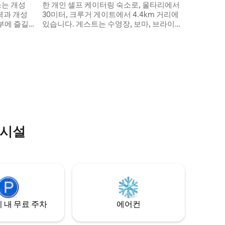
소는 개성
한 개인 셀프 케이터링 숙소로, 울타리에서
력과 개성
30미터, 크루거 게이트에서 4.4km 거리에
있습니다. 게스트는 수영장, 보마, 브라이가
수영장이 있
있는 에어컨이 완비된 빌라를 단독으로 이
 숙소는 바
용할 수 있습니다. 숙소에는 와이파이, TV,
함께 임대
라운지, 완비된 주방, 식사 공간, 전용 욕실
 최대 10
이 있는 4개의 세련된 킹사이즈 침실이 있습
. 숙소는
니다. 태양광 백업으로 정전 시에도 편안하
전한 호드스
게 지내세요. 요청 시 게임 드라이브와 개인
에 위치하고
셰프를 준비해 드릴 수 있습니다.
의시설
 내 무료 주차
에어컨