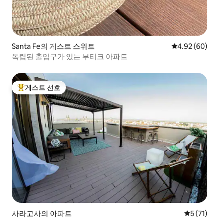
Santa Fe의 게스트 스위트
평점 4.92점(5
4.92 (60)
독립된 출입구가 있는 부티크 아파트
게스트 선호
상위 게스트 선호
사라고사의 아파트
평점 5점(5
5 (71)