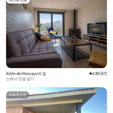
게스트 선호
게스트 선호
Añón de Moncayo의 집
평점 4.85점(5
4.85 (47)
산에서 연결 끊기
슈퍼호스트
슈퍼호스트