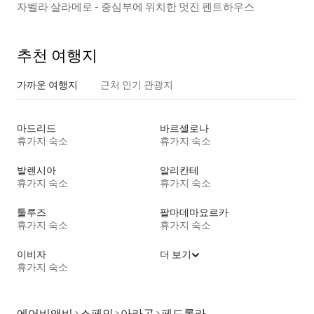
자벨라 살라메로 - 중심부에 위치한 멋진 펜트하우스
추천 여행지
가까운 여행지
근처 인기 관광지
마드리드
바르셀로나
휴가지 숙소
휴가지 숙소
발렌시아
알리칸테
휴가지 숙소
휴가지 숙소
툴루즈
팔마데마요르카
휴가지 숙소
휴가지 숙소
이비자
더 보기
휴가지 숙소
에어비앤비
스페인
아라곤
페드롤라