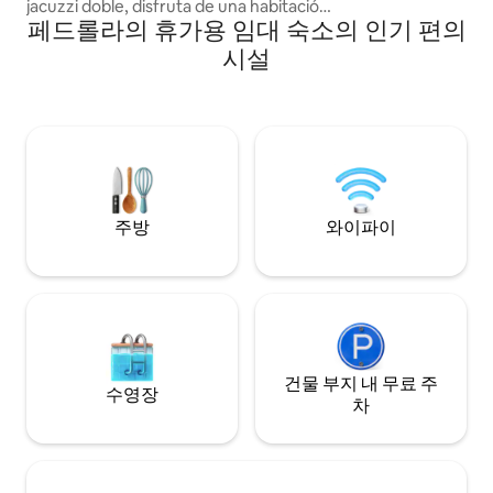
jacuzzi doble, disfruta de una habitación
페드롤라의 휴가용 임대 숙소의 인기 편의
espaciosa, un salón acogedor y una
cocina equipada para sentirte como en
시설
casa Su ubicación es inmejorable: justo
frente a la estación Delicias, con
conexión directa al centro y al mismo
tiempo la tranquilidad ideal para
descansar. Además, a solo 1 minuto
encontrarás un Mercadona. ¡Reserva ya
y regálate una estancia inolvidable!
주방
와이파이
건물 부지 내 무료 주
수영장
차