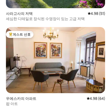
사라고사의 저택
평점 4.98점(5
4.98 (51)
세심한 디테일로 장식된 수영장이 있는 고급 저택
게스트 선호
상위 게스트 선호
우에스카의 아파트
평점 4.98점(5
4.98 (64)
팝 아트