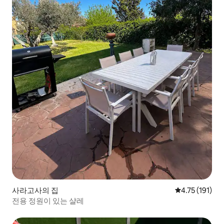
사라고사의 집
평점 4.75점(5
4.75 (191)
전용 정원이 있는 샬레