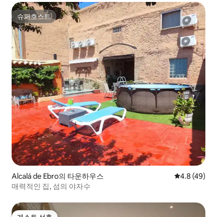
슈퍼호스트
슈퍼호스트
Alcalá de Ebro의 타운하우스
평점 4.8점(5
4.8 (49)
매력적인 집, 섬의 야자수