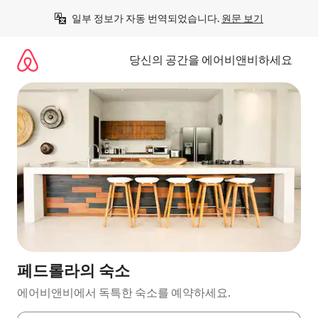
콘
일부 정보가 자동 번역되었습니다. 
원문 보기
텐
츠
로
당신의 공간을 에어비앤비하세요
바
로
가
기
페드롤라의 숙소
에어비앤비에서 독특한 숙소를 예약하세요.