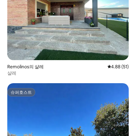
Remolinos의 샬레
평점 4.88점(5
4.88 (51)
샬레
슈퍼호스트
슈퍼호스트