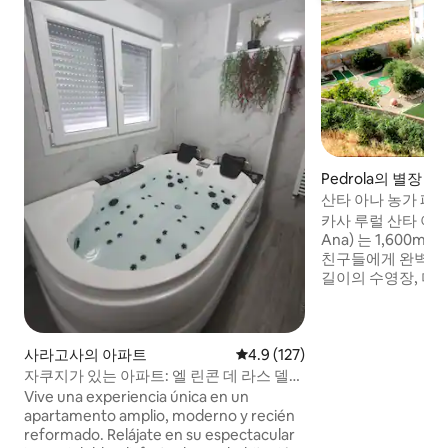
Pedrola의 별장
산타 아나 농가 페
카사 루럴 산타 아나 (C
Ana) 는 1,600m
친구들에게 완벽한 
길이의 수영장, 미니
볼, 아케이드 머신 
수용할 수 있으며, 방
완비된 주방, 바베큐
븐, 벽난로가 있는
사라고사의 아파트
평점 4.9점(5점 만점), 후기 127
4.9 (127)
합니다. 즐거운 분
자쿠지가 있는 아파트: 엘 린콘 데 라스 델리
을 만들기에 이상적
시아스
Vive una experiencia única en un
를 보내기에 완벽하
apartamento amplio, moderno y recién
한 액티비티를 제공
reformado. Relájate en su espectacular