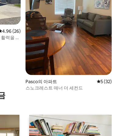
평점 4.96점(5점 만점), 후기 26개
4.96 (26)
 활력을 되
Pasco의 아파트
평점 5점(5점 만점),
5 (32)
스노크레스트 매너 더 세컨드
금