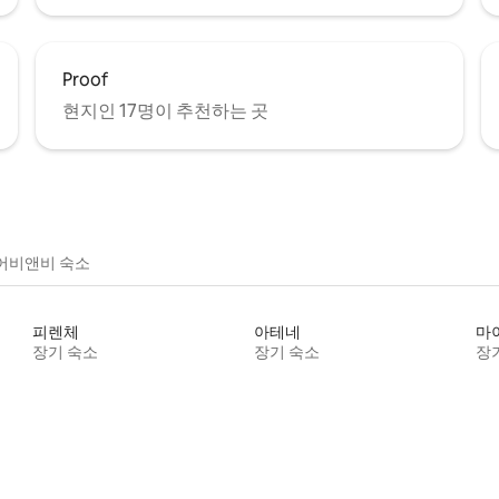
Proof
현지인 17명이 추천하는 곳
어비앤비 숙소
피렌체
아테네
마
장기 숙소
장기 숙소
장