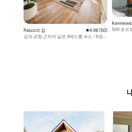
Kennewi
509 로프
Pasco의 집
평점 4.96점(5점 만점),
4.96 (50)
강과 공항 근처의 넓은 3베드룸 숙소 • 6명
숙박 가능