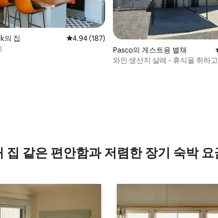
ck의 집
평점 4.94점(5점 만점), 후기 187개
4.94 (187)
트
 후기 50개
Pasco의 게스트용 별채
와인 생산지 샬레 - 휴식을 취하고
찾아보세요.
내 집 같은 편안함과 저렴한 장기 숙박 요