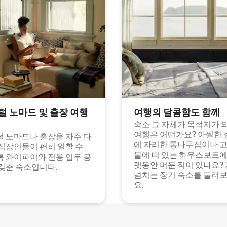
털 노마드 및 출장 여행
여행의 달콤함도 함께
숙소 그 자체가 목적지가 
여행은 어떤가요? 아찔한 
 노마드나 출장을 자주 다
에 자리한 통나무집이나 
직장인들이 편히 일할 수
물에 떠 있는 하우스보트에
 와이파이와 전용 업무 공
랫동안 머문 적이 있나요?
갖춘 숙소입니다.
넘치는 장기 숙소를 둘러
요.