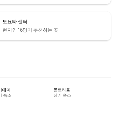
도요타 센터
현지인 16명이 추천하는 곳
이애미
몬트리올
기 숙소
장기 숙소