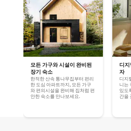
모든 가구와 시설이 완비된
디지
장기 숙소
자
한적한 산속 통나무집부터 편리
디지털
한 도심 아파트까지, 모든 가구
니는 
와 편의시설을 완비해 집처럼 편
있도록
안한 숙소를 만나보세요.
간을 