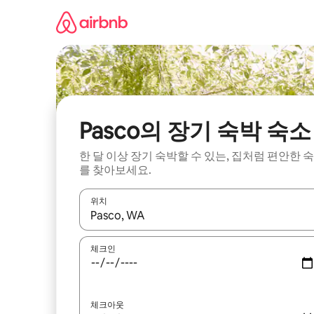
콘
텐
츠
로
바
로
가
기
Pasco의 장기 숙박 숙소
한 달 이상 장기 숙박할 수 있는, 집처럼 편안한 
를 찾아보세요.
위치
결과가 나오면 위·아래 화살표 키를 사용하거나 터치
체크인
체크아웃