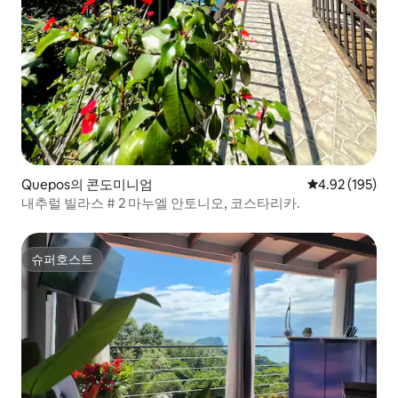
Quepos의 콘도미니엄
평점 4.92점(5점
4.92 (195)
내추럴 빌라스 # 2 마누엘 안토니오, 코스타리카.
슈퍼호스트
슈퍼호스트