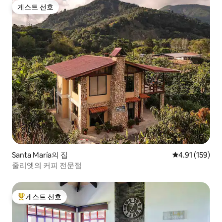
게스트 선호
게스트 선호
Santa María의 집
평점 4.91점(5
4.91 (159)
줄리엣의 커피 전문점
게스트 선호
상위 게스트 선호