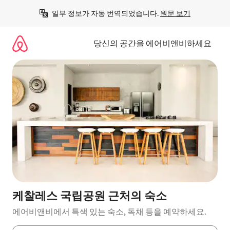
콘
일부 정보가 자동 번역되었습니다. 
원문 보기
텐
츠
로
당신의 공간을 에어비앤비하세요
바
로
가
기
케찰레스 국립공원 근처의 숙소
에어비앤비에서 특색 있는 숙소, 독채 등을 예약하세요.