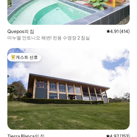
Quepos의 집
평점 4.91점(5
4.91 (414)
마누엘 안토니오 해변! 전용 수영장 2 침실
게스트 선호
상위 게스트 선호
Tierra Blanca의 집
평점 4.97점(5
4.97 (153)