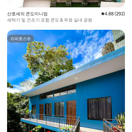
산호세의 콘도미니엄
평점 4.88점(5점
4.88 (292)
세탁기 및 건조기 포함 콘도 & 무료 실내 공원
슈퍼호스트
슈퍼호스트