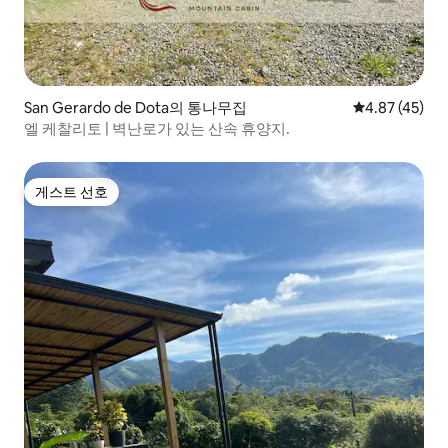
San Gerardo de Dota의 통나무집
평점 4.87점(5
4.87 (45)
엘 케찰리토 | 벽난로가 있는 산속 휴양지.
게스트 선호
게스트 선호