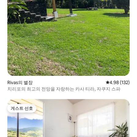
Rivas의 별장
평점 4.98점(5점
4.98 (132)
치리포의 최고의 전망을 자랑하는 카사 티라, 자쿠지 스파
게스트 선호
게스트 선호