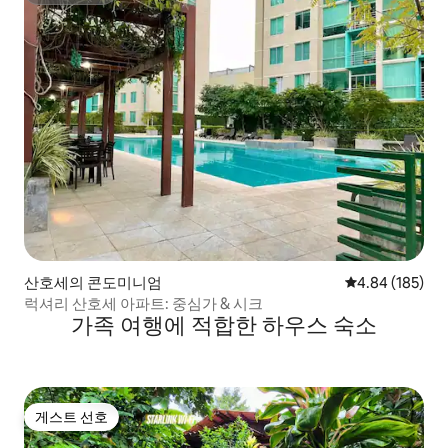
산호세의 콘도미니엄
평점 4.84점(5점
4.84 (185)
럭셔리 산호세 아파트: 중심가 & 시크
가족 여행에 적합한 하우스 숙소
게스트 선호
게스트 선호