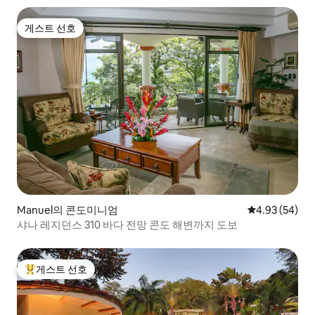
게스트 선호
게스트 선호
Manuel의 콘도미니엄
평점 4.93점(5
4.93 (54)
샤나 레지던스 310 바다 전망 콘도 해변까지 도보
게스트 선호
상위 게스트 선호