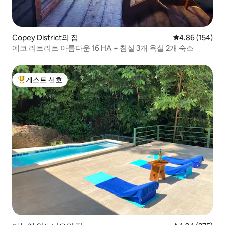
Copey District의 집
평점 4.86점(5점
4.86 (154)
에코 리트리트 아름다운 16 HA + 침실 3개 욕실 2개 숙소
게스트 선호
상위 게스트 선호