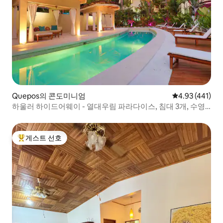
Quepos의 콘도미니엄
평점 4.93점(5
4.93 (441)
하울러 하이드어웨이 - 열대우림 파라다이스, 침대 3개, 수영
장
게스트 선호
상위 게스트 선호