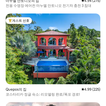
마누엘 안토니오의 집
평점 4.94점(5점
4.94 (275)
전용 수영장 에어컨 마누엘 안토니오 전기차 충전 3 침대
게스트 선호
상위 게스트 선호
Quepos의 집
평점 4.99점(5점
4.99 (225)
코스타리카 정글 숙소: 리모델링 완료/폭포 경로!