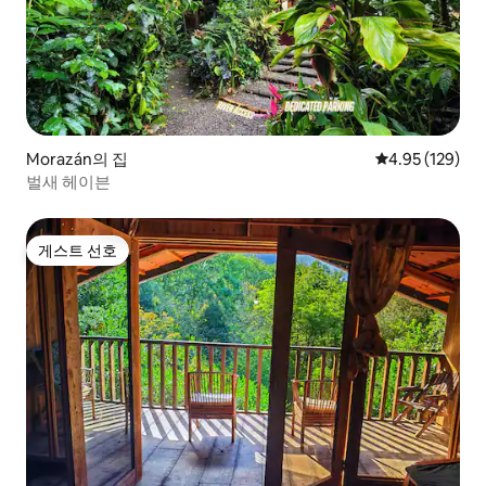
Morazán의 집
평점 4.95점(5점
4.95 (129)
벌새 헤이븐
게스트 선호
게스트 선호