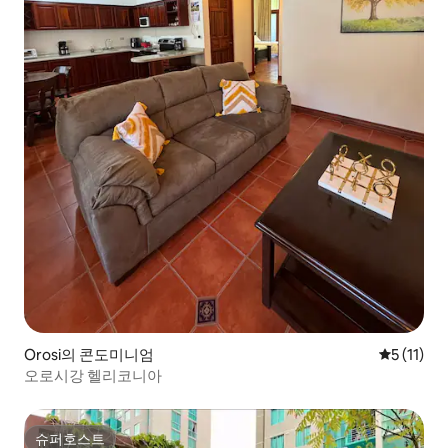
Orosi의 콘도미니엄
평점 5점(5
5 (11)
오로시강 헬리코니아
슈퍼호스트
슈퍼호스트