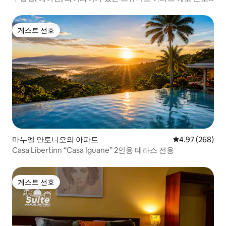
#9
게스트 선호
게스트 선호
마누엘 안토니오의 아파트
평점 4.97점(5점
4.97 (268)
Casa Libertinn “Casa Iguane” 2인용 테라스 전용
게스트 선호
게스트 선호