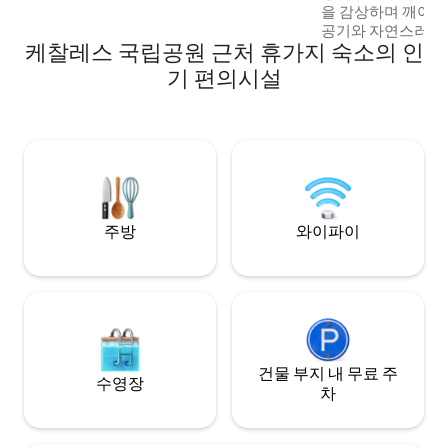
을 감상하며 깨어나
책을 읽거나 데크에서 일몰을 감상하기에
공기와 자연스러운 
이상적인 오두막입니다. 반려동물 동반 가
케찰레스 국립공원 근처 휴가지 숙소의 인
람, 인근의 농촌 생
능합니다. 4x4 차량을 추천합니다.
온함을 만끽하세요.
기 편의시설
플/가족에게 완벽합
가: 16분 산타마리
(케찰): 1.5시간 
방, 와이파이, 안전
피 투어를 조율합니다
지 쉽게 접근 가능.
주방
와이파이
건물 부지 내 무료 주
수영장
차