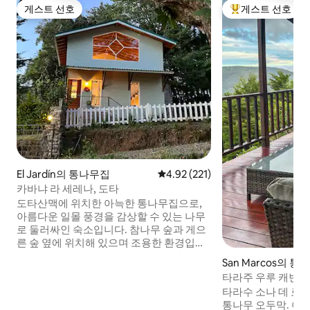
게스트 선호
게스트 선호
게스트 선호
상위 게스트 선호
El Jardín의 통나무집
평점 4.92점(5점 만점), 후기 221
4.92 (221)
카바냐 라 세레나, 도타
도타산맥에 위치한 아늑한 통나무집으로,
아름다운 일몰 풍경을 감상할 수 있는 나무
로 둘러싸인 숙소입니다. 참나무 숲과 게으
른 숲 옆에 위치해 있으며 조용한 환경입니
다. 숙소는 산 위에 위치해 있으며, 돈 마누
San Marcos의 
엘 라군에서 10분, 산타마리아데도타 시내
타라주 우루 캐빈: 
에서 15분 거리에 있습니다. 이곳은 여행할
타라수 소나 데 로
수 있는 길과 신선한 공기를 마실 수 있는 곳
통나무 오두막. 아
으로 둘러싸여 있습니다. 벽난로 옆에 앉아