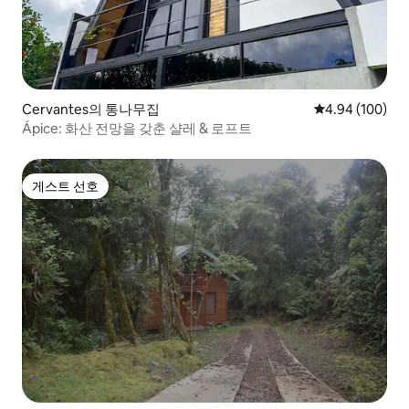
Cervantes의 통나무집
평점 4.94점(5점
4.94 (100)
Ápice: 화산 전망을 갖춘 샬레 & 로프트
게스트 선호
게스트 선호