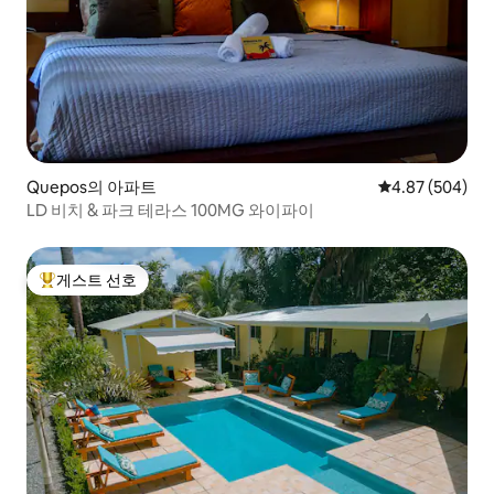
Quepos의 아파트
평점 4.87점(5점
4.87 (504)
LD 비치 & 파크 테라스 100MG 와이파이
게스트 선호
상위 게스트 선호