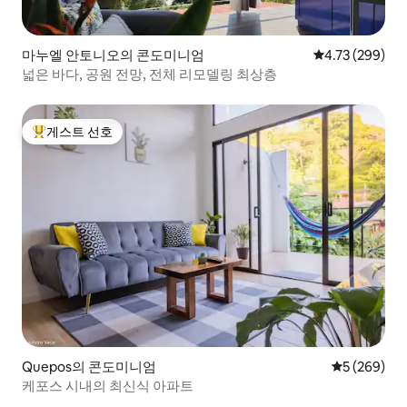
마누엘 안토니오의 콘도미니엄
평점 4.73점(5점
4.73 (299)
넓은 바다, 공원 전망, 전체 리모델링 최상층
게스트 선호
상위 게스트 선호
Quepos의 콘도미니엄
평점 5점(5점
5 (269)
케포스 시내의 최신식 아파트