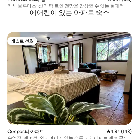
카사 브루마스: 산의 탁 트인 전망을 감상할 수 있는 현대적인
에어컨이 있는 아파트 숙소
숙소
게스트 선호
게스트 선호
Quepos의 아파트
평점 4.84점(5점
4.84 (148)
수영장, 에어컨, 와이파이가 있는 스튜디오 아파트 에코 콘도