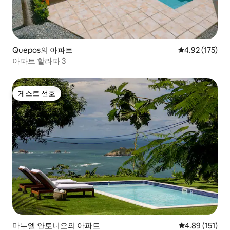
Quepos의 아파트
평점 4.92점(5
4.92 (175)
아파트 할라파 3
게스트 선호
게스트 선호
마누엘 안토니오의 아파트
평점 4.89점(5
4.89 (151)