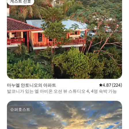
게스트 선호
게스트 선호
마누엘 안토니오의 아파트
평점 4.87점(5점
4.87 (224)
발코니가 있는 엘 아비온 오션 뷰 스튜디오 4, 4명 숙박 가능
슈퍼호스트
슈퍼호스트