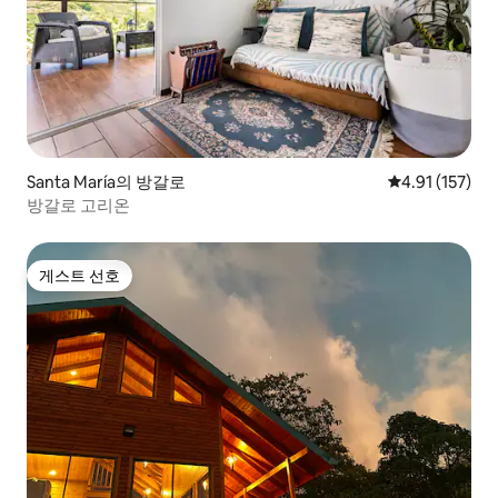
Santa María의 방갈로
평점 4.91점(5
4.91 (157)
방갈로 고리온
게스트 선호
게스트 선호