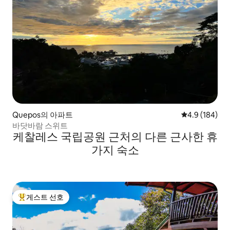
Quepos의 아파트
평점 4.9점(5점
4.9 (184)
바닷바람 스위트
케찰레스 국립공원 근처의 다른 근사한 휴
가지 숙소
게스트 선호
상위 게스트 선호