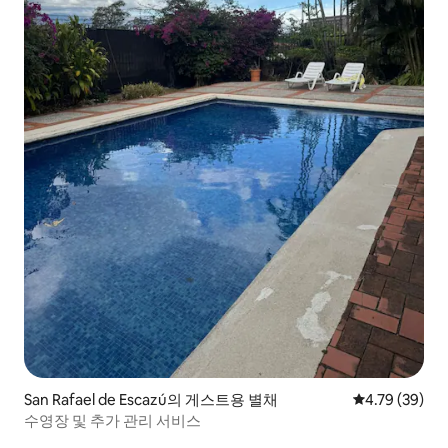
San Rafael de Escazú의 게스트용 별채
평점 4.79점(5
4.79 (39)
수영장 및 추가 관리 서비스