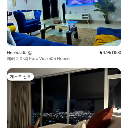
Heredia의 집
평점 4.95점(5
4.95 (153)
에레디아의 Pura Vida 506 House
게스트 선호
게스트 선호