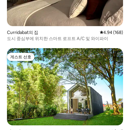
Curridabat의 집
평점 4.94점(5점
4.94 (168)
도시 중심부에 위치한 스마트 로프트 A/C 및 와이파이
게스트 선호
게스트 선호