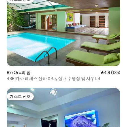
게스트 선호
Río Oro의 집
평점 4.9점(5점
4.9 (135)
4BR 카사 페세스 산타 아나, 실내 수영장 및 사우나!
게스트 선호
게스트 선호