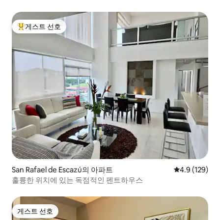
게스트 선호
상위 게스트 선호
San Rafael de Escazú의 아파트
평점 4.9점(5점
4.9 (129)
훌륭한 위치에 있는 독점적인 펜트하우스
게스트 선호
게스트 선호