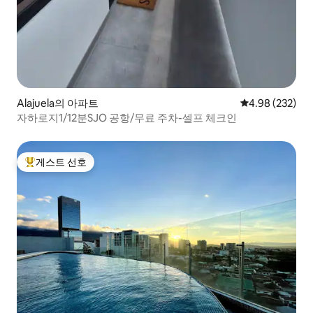
Alajuela의 아파트
평점 4.98점(5점
4.98 (232)
자하로지1/12분SJO 공항/무료 주차-셀프 체크인
게스트 선호
상위 게스트 선호