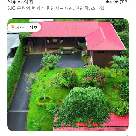
Alajuela의 집
평점 4.96점(5
4.96 (113)
SJO 근처의 럭셔리 휴양지 – 자연, 편안함, 스타일
게스트 선호
상위 게스트 선호