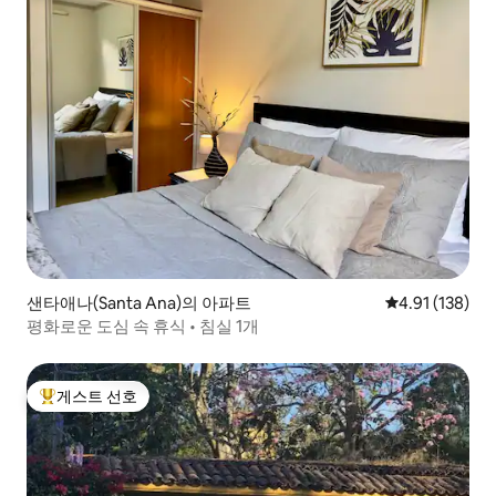
샌타애나(Santa Ana)의 아파트
평점 4.91점(5
4.91 (138)
평화로운 도심 속 휴식 • 침실 1개
게스트 선호
상위 게스트 선호