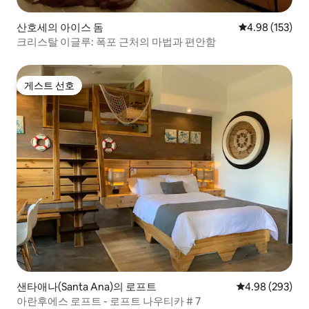
산호세의 아이스 돔
평점 4.98점(5점
4.98 (153)
크리스탈 이글루: 폭포 근처의 마법과 편안함
게스트 선호
게스트 선호
샌타애나(Santa Ana)의 로프트
평점 4.98점(5점
4.98 (293)
아란후에스 로프트 - 로프트 나우티카 # 7