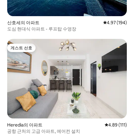
산호세의 아파트
평점 4.97점(5점
4.97 (194)
도심 현대식 아파트 - 루프탑 수영장
게스트 선호
게스트 선호
Heredia의 아파트
평점 4.89점(5
4.89 (111)
공항 근처의 고급 아파트, 에어컨 설치