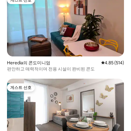
게스트 선호
Heredia의 콘도미니엄
평점 4.85점(5점
4.85 (514)
편안하고 매력적이며 전용 시설이 완비된 콘도
게스트 선호
게스트 선호