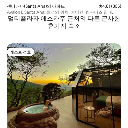
샌타애나(Santa Ana)의 아파트
평점 4.81점(5점
4.81 (305)
Avalon E Santa Ana: 최적의 위치. 에어컨, 킹사이즈 침대.
멀티플라자 에스카주 근처의 다른 근사한
휴가지 숙소
게스트 선호
게스트 선호