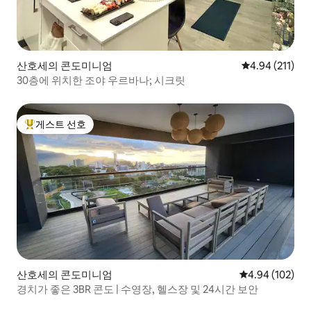
산호세의 콘도미니엄
평점 4.94점(5
4.94 (211)
30층에 위치한 조야 우르바나; 시크릿
게스트 선호
상위 게스트 선호
산호세의 콘도미니엄
평점 4.94점(5점
4.94 (102)
경치가 좋은 3BR 콘도 | 수영장, 헬스장 및 24시간 보안