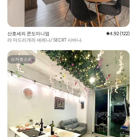
산호세의 콘도미니엄
평점 4.92점(5
4.92 (122)
라 마드리게라 세레나/ SECRT 사바나.
슈퍼호스트
슈퍼호스트