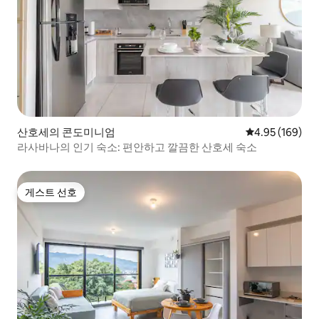
산호세의 콘도미니엄
평점 4.95점(5점
4.95 (169)
라사바나의 인기 숙소: 편안하고 깔끔한 산호세 숙소
게스트 선호
게스트 선호