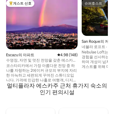
게스트 선호
슈퍼호스트
상위 게스트 선호
슈퍼호스트
San Roque의 저택
네뷸라 로프트 · 
디자인 숙소
Nebulae Loft
Escazu의 아파트
평점 4.98점(5점 만점), 후기 148
4.98 (148)
경험을 선사하는 숙
수영장, 자연 및 멋진 전망을 갖춘 에스카수
하며 개성이 넘치는
스튜디오
코스타리카에서 가장 아름다운 전망 중 하
게스트를 위해 마련
나를 자랑하는 2에이커 규모의 부지에 자리
에서 20m 거리에 있습니다.
한 아늑하고 세련되게 꾸며진 스튜디오입
인 이 로프트에는 침실
니다. 가격에 민감한 나홀로 여행객, 디지털
시설이 완비된 주방
멀티플라자 에스카주 근처 휴가지 숙소의
노마드, 의료 관광객 또는 로맨틱한 휴가를
발코니 2개, 화덕이
즐기는 사람들에게 안식처입니다. "Earth &
비큐 공간이 있어 
인기 편의시설
Sky - Costa Rica"에는 3개의 부티크 숙소가
습니다. 사전 승인 시 행사가 허용됩니다.
있으며, 반짝이는 온수 해수 수영장, 밝은 정
Nebulae/Laure
원, 아름다운 테라스가 있습니다. "Sugar
Shack"은 가장 저렴한 숙소입니다. 평화롭
고 프라이빗하지만 인기 레스토랑과 쇼핑