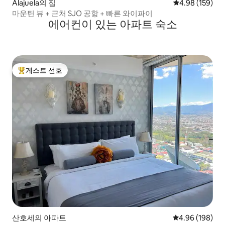
Alajuela의 집
평점 4.98점(5점
4.98 (159)
마운틴 뷰 + 근처 SJO 공항 + 빠른 와이파이
에어컨이 있는 아파트 숙소
게스트 선호
상위 게스트 선호
산호세의 아파트
평점 4.96점(5점
4.96 (198)