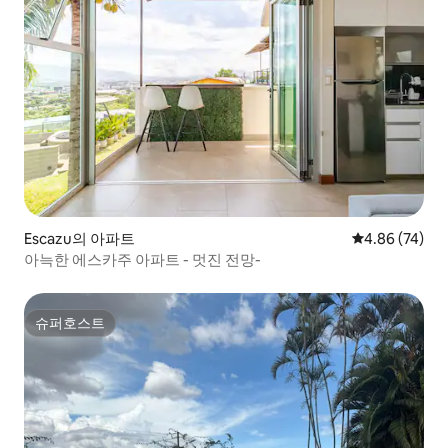
Escazu의 아파트
평점 4.86점(5
4.86 (74)
아늑한 에스카주 아파트 - 멋진 전망-
슈퍼호스트
슈퍼호스트