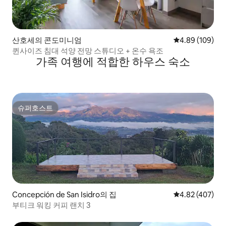
산호세의 콘도미니엄
평점 4.89점(5점
4.89 (109)
퀸사이즈 침대 석양 전망 스튜디오 + 온수 욕조
가족 여행에 적합한 하우스 숙소
슈퍼호스트
슈퍼호스트
Concepción de San Isidro의 집
평점 4.82점(5점
4.82 (407)
부티크 워킹 커피 랜치 3