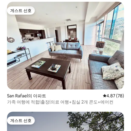
게스트 선호
게스트 선호
San Rafael의 아파트
평점 4.87점(5
4.87 (78)
가족 여행에 적합|출장|의료 여행+침실 2개 콘도+에어컨
게스트 선호
게스트 선호