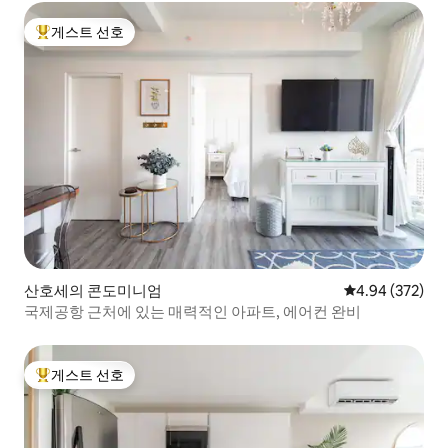
게스트 선호
상위 게스트 선호
산호세의 콘도미니엄
평점 4.94점(5점
4.94 (372)
국제공항 근처에 있는 매력적인 아파트, 에어컨 완비
게스트 선호
상위 게스트 선호