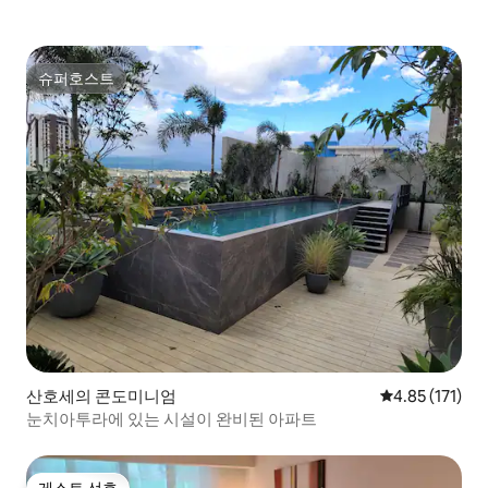
슈퍼호스트
슈퍼호스트
산호세의 콘도미니엄
평점 4.85점(5
4.85 (171)
눈치아투라에 있는 시설이 완비된 아파트
게스트 선호