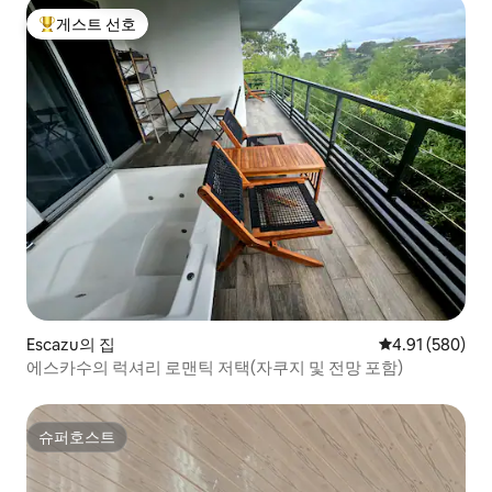
게스트 선호
상위 게스트 선호
Escazu의 집
평점 4.91점(5점
4.91 (580)
에스카수의 럭셔리 로맨틱 저택(자쿠지 및 전망 포함)
슈퍼호스트
슈퍼호스트