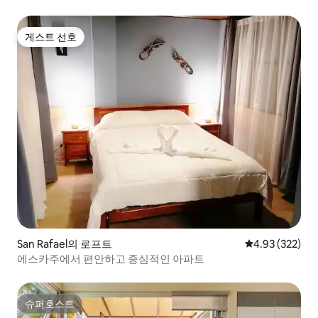
게스트 선호
게스트 선호
San Rafael의 로프트
평점 4.93점(5점
4.93 (322)
에스카주에서 편안하고 중심적인 아파트
슈퍼호스트
슈퍼호스트