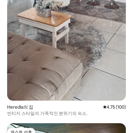
Heredia의 집
평점 4.75점(5
4.75 (100)
빈티지 스타일의 가족적인 분위기의 숙소.
게스트 선호