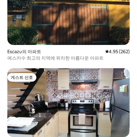
Escazu의 아파트
평점 4.95점(5점
4.95 (262)
에스카수 최고의 지역에 위치한 아름다운 아파트
게스트 선호
게스트 선호