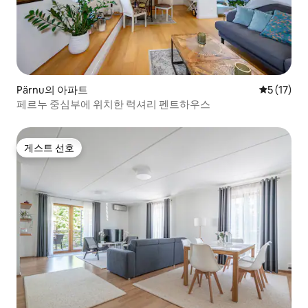
Pärnu의 아파트
평점 5점(5
5 (17)
페르누 중심부에 위치한 럭셔리 펜트하우스
게스트 선호
게스트 선호