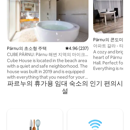
Pärnu의 콘도미니
아파트 갈라 - 타
Pärnu의 초소형 주택
평점 4.96점(5점 만점), 후기 237
4.96 (237)
A cozy and bright 
CUBE PÄRNU: Pärnu 해변 지역의 마이크
heart of Pärnu wit
로 하우스
Cube House is located in the beach area
Hall. Perfect for an winter getaway.
with a quiet and safe neighborhood. The
Everything is near
house was built in 2019 and is equipped
the theater. The 
with everything that you need for your
comfortable bed, 
파르누의 휴가용 임대 숙소의 인기 편의시
vacation. It offers a unique stay for
kitchen, spacious
couples and families who value privacy
설
with a large TV, an
and want to have microhouse
courtyard parking 
experience. House has almost like a little
availability). Ideal
spa inside with a generous hot tub. Also
business trips. No 
private patio makes available to enjoy
check-in, respons
your morning coffee outside. There is
also private parking inside the yard.