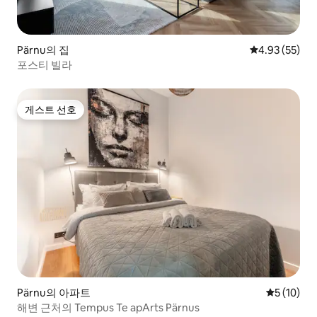
Pärnu의 집
평점 4.93점(5
4.93 (55)
포스티 빌라
게스트 선호
게스트 선호
Pärnu의 아파트
평점 5점(5
5 (10)
해변 근처의 Tempus Te apArts Pärnus