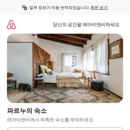
콘
일부 정보가 자동 번역되었습니다. 
원문 보기
텐
츠
로
당신의 공간을 에어비앤비하세요
바
로
가
기
파르누의 숙소
에어비앤비에서 독특한 숙소를 예약하세요.