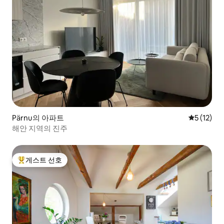
Pärnu의 아파트
평점 5점(5
5 (12)
해안 지역의 진주
게스트 선호
상위 게스트 선호