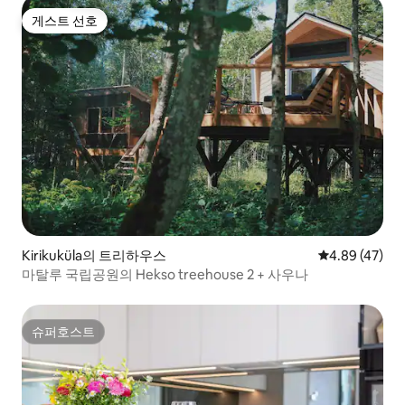
게스트 선호
게스트 선호
Kirikuküla의 트리하우스
평점 4.89점(5
4.89 (47)
마탈루 국립공원의 Hekso treehouse 2 + 사우나
슈퍼호스트
슈퍼호스트