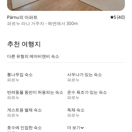
Pärnu의 아파트
평점 5점(5
5 (40)
파르누 라나 거주자 - 해변에서 300m
추천 여행지
다른 유형의 에어비앤비 숙소
통나무집 숙소
사우나가 있는 숙소
파르누
파르누
반려동물 동반이 허용되는 숙소
온수 욕조가 있는 숙소
파르누
파르누
게스트용 별채 숙소
독채 숙소
파르누
파르누
호수에 인접한 숙소
더 보기