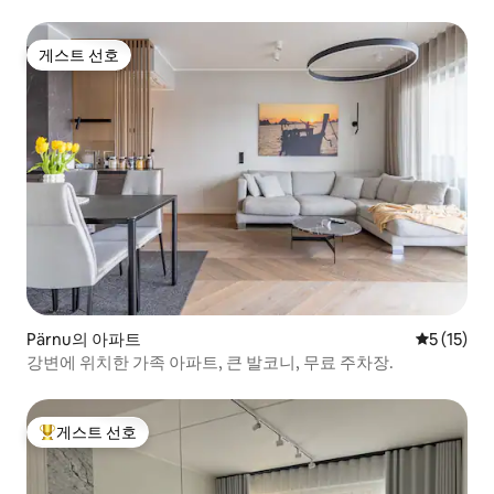
게스트 선호
게스트 선호
Pärnu의 아파트
평점 5점(5
5 (15)
강변에 위치한 가족 아파트, 큰 발코니, 무료 주차장.
게스트 선호
상위 게스트 선호