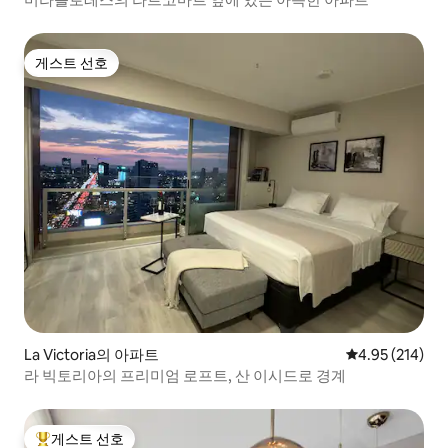
게스트 선호
게스트 선호
La Victoria의 아파트
평점 4.95점(5점
4.95 (214)
라 빅토리아의 프리미엄 로프트, 산 이시드로 경계
게스트 선호
상위 게스트 선호