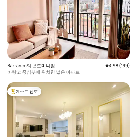
Barranco의 콘도미니엄
평점 4.98점(5점
4.98 (199)
바랑코 중심부에 위치한 넓은 아파트
게스트 선호
상위 게스트 선호