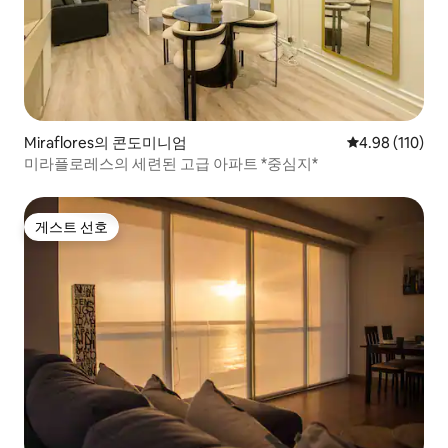
Miraflores의 콘도미니엄
평점 4.98점(5
4.98 (110)
미라플로레스의 세련된 고급 아파트 *중심지*
게스트 선호
게스트 선호