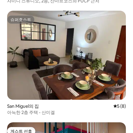
샤이니 스튜디오, 2층, 산마르코스와 PUCP 근처
슈퍼호스트
슈퍼호스트
San Miguel의 집
평점 5점(
5 (8)
아늑한 2층 주택 - 산미겔
게스트 선호