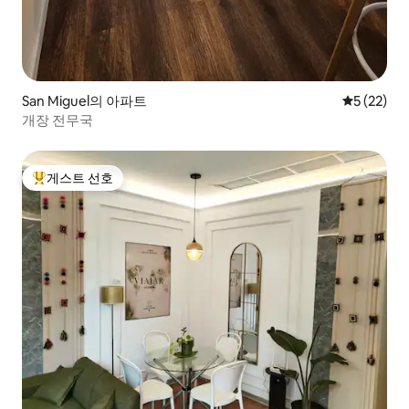
San Miguel의 아파트
평점 5점(5
5 (22)
개장 전무국
게스트 선호
상위 게스트 선호