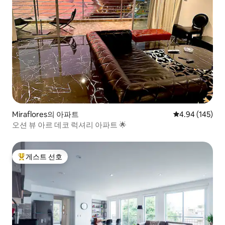
Miraflores의 아파트
평점 4.94점(5점
4.94 (145)
오션 뷰 아르 데코 럭셔리 아파트 🌟
게스트 선호
상위 게스트 선호