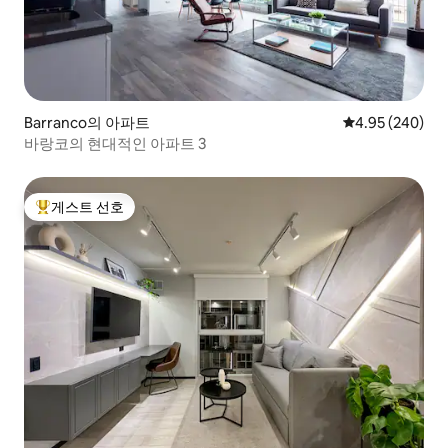
Barranco의 아파트
평점 4.95점(5점
4.95 (240)
바랑코의 현대적인 아파트 3
게스트 선호
상위 게스트 선호