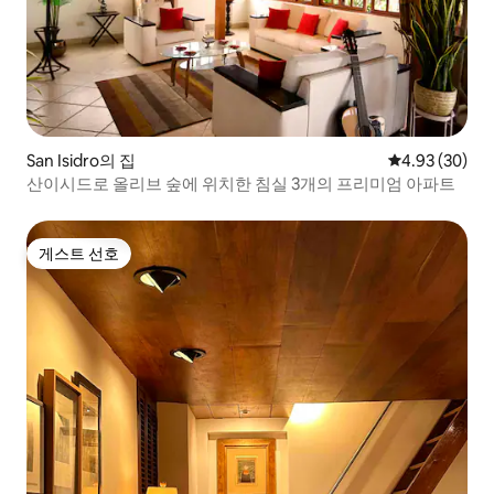
San Isidro의 집
평점 4.93점(5
4.93 (30)
산이시드로 올리브 숲에 위치한 침실 3개의 프리미엄 아파트
게스트 선호
게스트 선호