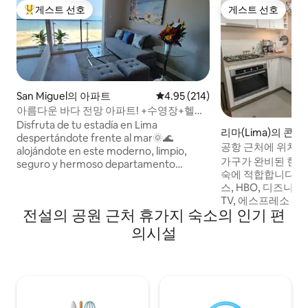
게스트 선호
게스트 선호
상위 게스트 선호
게스트 선호
San Miguel의 아파트
평점 4.95점(5점 만점), 후기 214
4.95 (214)
아름다운 바다 전망 아파트! +수영장+헬스
장
Disfruta de tu estadía en Lima
리마(Lima)의 콘
despertándote frente al mar🌞🌊
공항 근처에 위치한
alojándote en este moderno, limpio,
이 있는 아늑한 아
가구가 완비된 현대
seguro y hermoso departamento
숙에 적합합니다. 
ubicado cerca de las zonas turísticas a
스, HBO, 디즈니+
sólo 25 minutos del aeropuerto✈️y a
TV, 에스프레소 
unas cuadras de los espacios
전설의 공원 근처 휴가지 숙소의 인기 편
이 완비된 주방, 세
Multieventos Costa 21 y Arena 1! El
발코니가 있습니다.
edificio cuenta con increíbles áreas
의시설
장, 공동 작업 공간
sociales en el último piso, incluida una
프 체크인, 무료 주차
gran piscina para adultos con vista al
안 서비스를 즐겨보
mar, piscina y juegos para niños,
위치에 있으며, 대
gimnasio, sala de juegos, cine, sauna y
깝고, 공항에서 20
además seguridad privada las 24 horas.