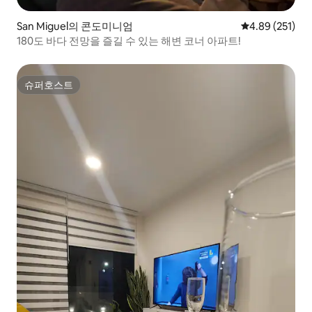
San Miguel의 콘도미니엄
평점 4.89점(5점
4.89 (251)
180도 바다 전망을 즐길 수 있는 해변 코너 아파트!
슈퍼호스트
슈퍼호스트