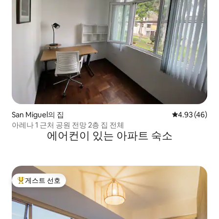
San Miguel의 집
평점 4.93점(5
4.93 (46)
아레나 1 근처 공원 전망 2층 집 전체
에어컨이 있는 아파트 숙소
게스트 선호
상위 게스트 선호