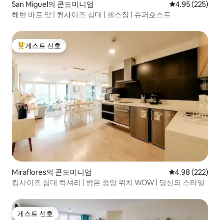
San Miguel의 콘도미니엄
평점 4.95점(5점
4.95 (225)
해변 바로 앞 | 퀸사이즈 침대 | 헬스장 | 슈퍼호스트
게스트 선호
상위 게스트 선호
Miraflores의 콘도미니엄
평점 4.98점(5점
4.98 (222)
킹사이즈 침대 럭셔리 | 밝은 중앙 위치 WOW | 당신의 스타일
게스트 선호
게스트 선호