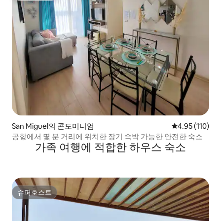
San Miguel의 콘도미니엄
평점 4.95점(5
4.95 (110)
공항에서 몇 분 거리에 위치한 장기 숙박 가능한 안전한 숙소
가족 여행에 적합한 하우스 숙소
슈퍼호스트
슈퍼호스트