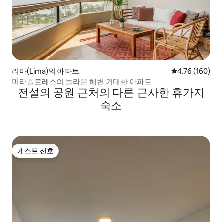
리마(Lima)의 아파트
평점 4.76점(5점
4.76 (160)
미라플로레스의 놀라운 해변 거대한 아파트
전설의 공원 근처의 다른 근사한 휴가지
숙소
게스트 선호
게스트 선호