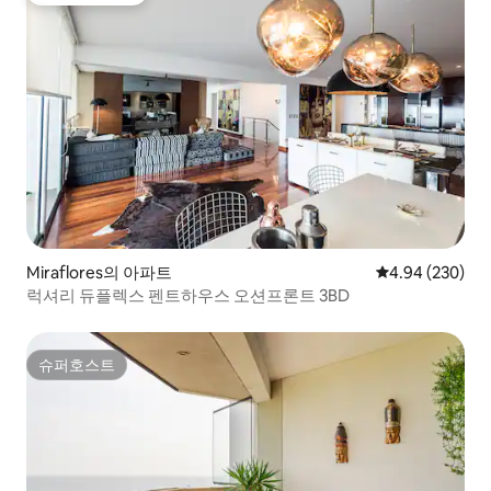
Miraflores의 아파트
평점 4.94점(5점
4.94 (230)
럭셔리 듀플렉스 펜트하우스 오션프론트 3BD
슈퍼호스트
슈퍼호스트