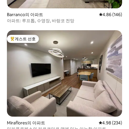
Barranco의 아파트
평점 4.86점(5점
4.86 (146)
아파트: 루프톱, 수영장, 바랑코 전망
게스트 선호
상위 게스트 선호
Miraflores의 아파트
평점 4.98점(5점
4.98 (234)
미라플로레스의 라르코마르 옆에 있는 아늑한 아파트