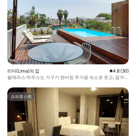
리마(Lima)의 집
평점 4.8점(5
4.8 (30)
팔메라스 하우스는 가구가 완비된 주거용 숙소로 웃고, 꿈꾸
고, 즐기기에 완벽한 장소입니다!!!
슈퍼호스트
슈퍼호스트