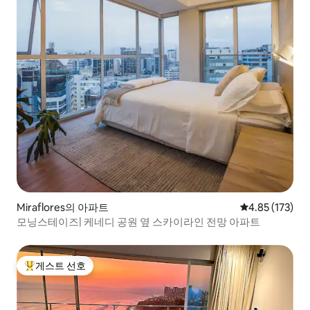
Miraflores의 아파트
평점 4.85점(5
4.85 (173)
모닝스테이즈| 케네디 공원 옆 스카이라인 전망 아파트
게스트 선호
상위 게스트 선호