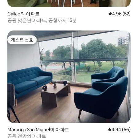
Callao의 아파트
평점 4.96점(5
4.96 (52)
공원 맞은편 아파트, 공항까지 15분
게스트 선호
게스트 선호
Maranga San Miguel의 아파트
평점 4.94점(5
4.94 (66)
공원 전망의 아파트