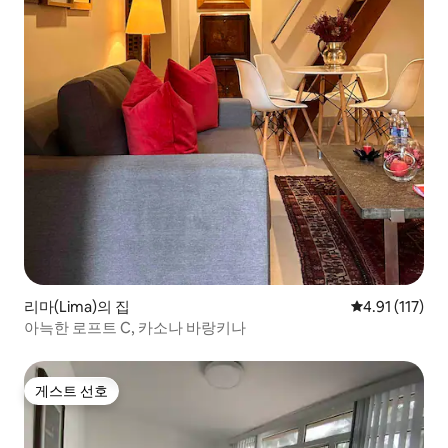
리마(Lima)의 집
평점 4.91점(5
4.91 (117)
아늑한 로프트 C, 카소나 바랑키나
게스트 선호
게스트 선호