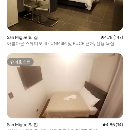
San Miguel의 집
평점 4.78점(5
4.78 (147)
아름다운 스튜디오 III - UNMSM 및 PUCP 근처, 전용 욕실
슈퍼호스트
슈퍼호스트
San Miguel의 집
평점 4.86점(5
4.86 (14)