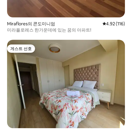
Miraflores의 콘도미니엄
평점 4.92점(5
4.92 (116)
미라플로레스 한가운데에 있는 꿈의 아파트!
게스트 선호
게스트 선호