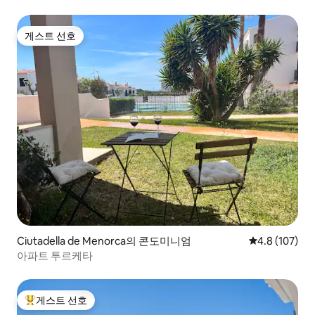
게스트 선호
게스트 선호
Ciutadella de Menorca의 콘도미니엄
평점 4.8점(5점
4.8 (107)
아파트 투르케타
게스트 선호
상위 게스트 선호