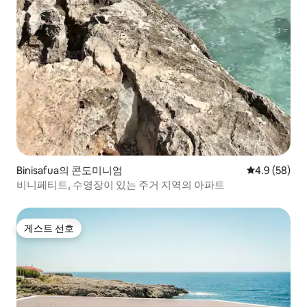
Binisafua의 콘도미니엄
평점 4.9점(5
4.9 (58)
비니페티트, 수영장이 있는 주거 지역의 아파트
게스트 선호
게스트 선호