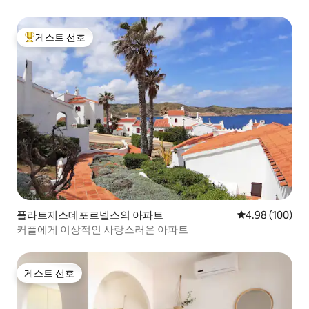
게스트 선호
상위 게스트 선호
플라트제스데포르넬스의 아파트
평점 4.98점(5점
4.98 (100)
커플에게 이상적인 사랑스러운 아파트
게스트 선호
게스트 선호