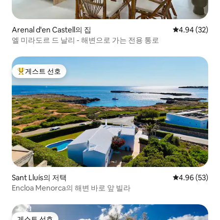
Arenal d'en Castell의 집
평점 4.94점(5
4.94 (32)
엘 미라도르 드 날리 - 해변으로 가는 전용 통로
게스트 선호
상위 게스트 선호
Sant Lluís의 저택
평점 4.96점(5
4.96 (53)
Encloa Menorca의 해변 바로 앞 빌라
게스트 선호