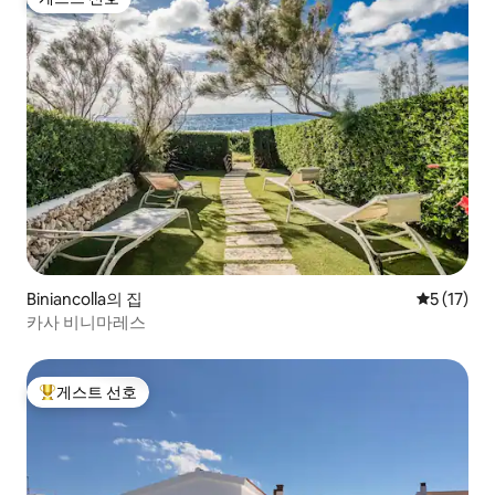
게스트 선호
Biniancolla의 집
평점 5점(5
5 (17)
카사 비니마레스
게스트 선호
상위 게스트 선호