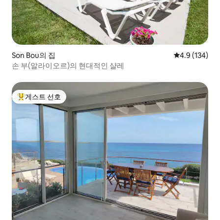
Son Bou의 집
평점 4.9점(5점
4.9 (134)
손 부(알라이오르)의 현대적인 샬레
게스트 선호
상위 게스트 선호