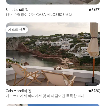
Sant Lluís의 집
평점 5점(5
5 (57)
해변 수영장이 있는 CASA MILOS B&B 별채
게스트 선호
게스트 선호
Cala Morell의 집
평점 5점(5
5 (20)
메노르카에서 바다에서 몇 미터 떨어진 독특한 부지