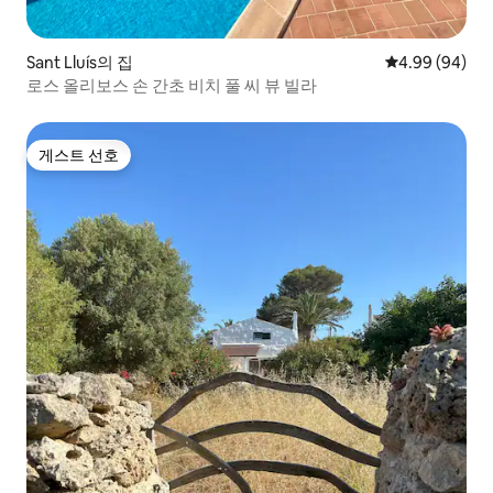
Sant Lluís의 집
평점 4.99점(5
4.99 (94)
로스 올리보스 손 간초 비치 풀 씨 뷰 빌라
게스트 선호
게스트 선호