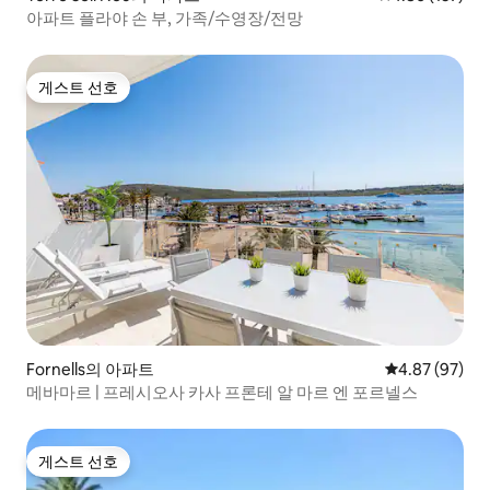
아파트 플라야 손 부, 가족/수영장/전망
게스트 선호
게스트 선호
Fornells의 아파트
평점 4.87점(5
4.87 (97)
메바마르 | 프레시오사 카사 프론테 알 마르 엔 포르넬스
게스트 선호
게스트 선호