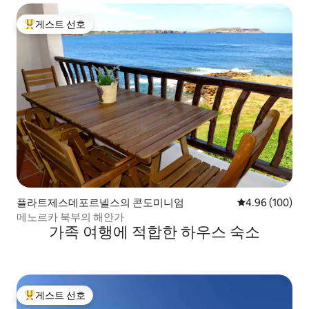
게스트 선호
상위 게스트 선호
플라트제스데포르넬스의 콘도미니엄
평점 4.96점(5점
4.96 (100)
메노르카 북부의 해안가
가족 여행에 적합한 하우스 숙소
게스트 선호
상위 게스트 선호