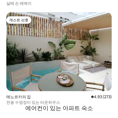
샬레 손 레메이
게스트 선호
게스트 선호
메노르카의 집
평점 4.93점(5점
4.93 (273)
전용 수영장이 있는 타운하우스
에어컨이 있는 아파트 숙소