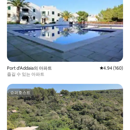
Port d'Addaia의 아파트
평점 4.94점(5점
4.94 (160)
즐길 수 있는 아파트
슈퍼호스트
슈퍼호스트