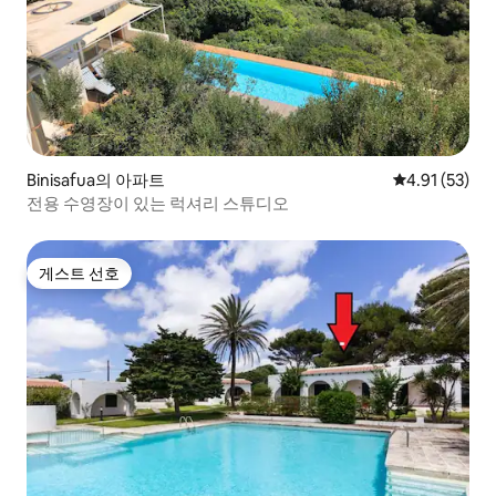
Binisafua의 아파트
평점 4.91점(5
4.91 (53)
전용 수영장이 있는 럭셔리 스튜디오
게스트 선호
게스트 선호