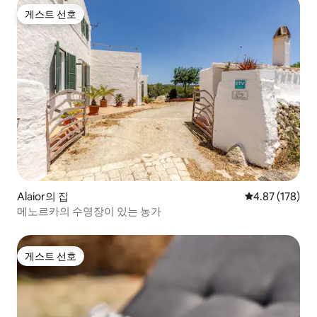
게스트 선호
게스트 선호
Alaior의 집
평점 4.87점(5점
4.87 (178)
메노르카의 수영장이 있는 농가
게스트 선호
게스트 선호