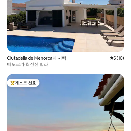
Ciutadella de Menorca의 저택
평점 5점(5
5 (10)
메노르카 최전선 빌라
게스트 선호
상위 게스트 선호