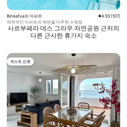
Binisafua의 아파트
평점 4.93점(5점
4.93 (107)
매력적인 아파트와 해변을 마주한 수영장
사르부페라 데스 그라우 자연공원 근처의
다른 근사한 휴가지 숙소
게스트 선호
게스트 선호