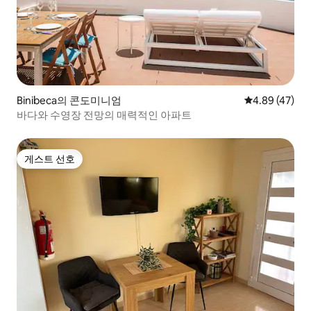
Binibeca의 콘도미니엄
평점 4.89점(5
4.89 (47)
바다와 수영장 전망의 매력적인 아파트
게스트 선호
게스트 선호