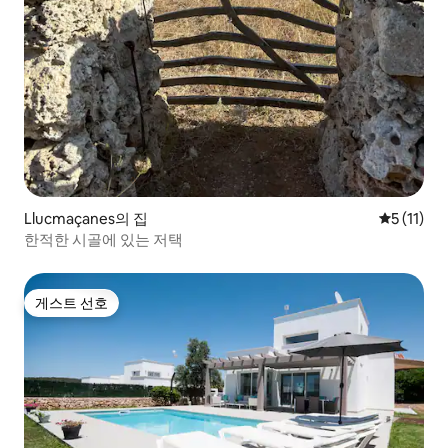
Llucmaçanes의 집
평점 5점(5
5 (11)
한적한 시골에 있는 저택
게스트 선호
게스트 선호