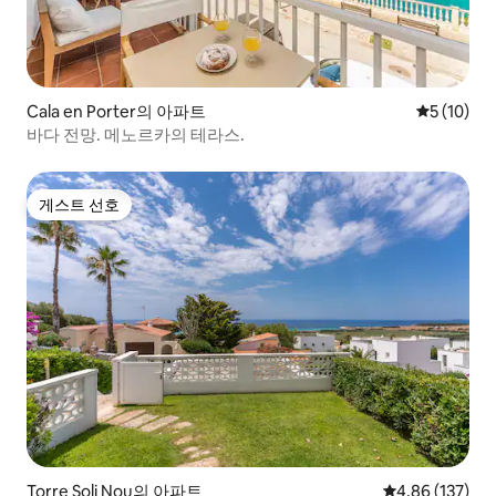
Cala en Porter의 아파트
평점 5점(5
5 (10)
바다 전망. 메노르카의 테라스.
게스트 선호
게스트 선호
Torre Soli Nou의 아파트
평점 4.86점(5점
4.86 (137)