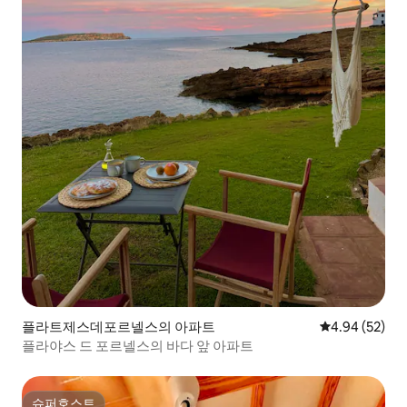
플라트제스데포르넬스의 아파트
평점 4.94점(5
4.94 (52)
플라야스 드 포르넬스의 바다 앞 아파트
슈퍼호스트