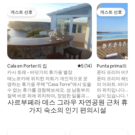
게스트 선호
게스트 선호
게스트 선호
게스트 선호
Cala en Porter의 집
평점 5점(5점 만점), 후기 14
5 (14)
Punta prima의 
카사 토레 - 바닷가의 휴가용 별장
푼타 프리마 비치프
노르카
메노르카에 위치한 저희가 개인적으로 운
푼타 프리마 해변에
영하는 휴가용 주택 "Casa Torre"에서 잊을
의 아파트. 바다에
수 없는 휴가를 경험해보세요. 섬 남동부의
의 위치입니다. 소
절벽 바로 위에 위치하여, 장엄한 일몰과 함
실이 있습니다. 탁
사르부페라 데스 그라우 자연공원 근처 휴
께 지중해의 숨 막히는 전망과 아마도 메노
모래사장에서 불과 
르카에서 가장 아름다운 전망 중 하나를 제
든 현지 편의시설이
가지 숙소의 인기 편의시설
공합니다. 해안 바로 앞 50미터 높이의 암반
다. 간이 침대와 
고원에 위치한 독특한 위치는 자유로운 느
니다. 추가 세트는 
낌을 주면서도, 동시에 경험이 가득한 하루
과 침구가 포함되어
를 보낸 후 평화와 휴식을 제공합니다.
기본용품은 제공되