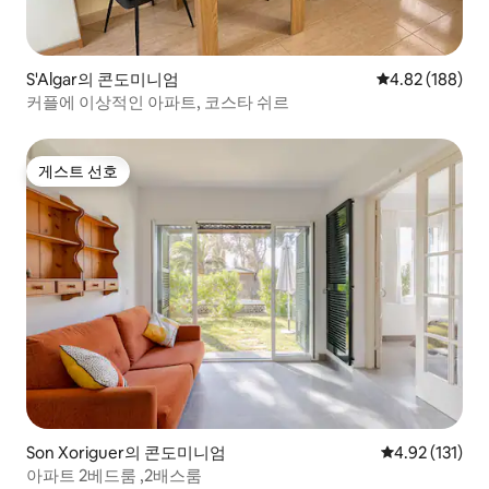
S'Algar의 콘도미니엄
평점 4.82점(5점
4.82 (188)
커플에 이상적인 아파트, 코스타 쉬르
게스트 선호
게스트 선호
Son Xoriguer의 콘도미니엄
평점 4.92점(5
4.92 (131)
아파트 2베드룸 ,2배스룸