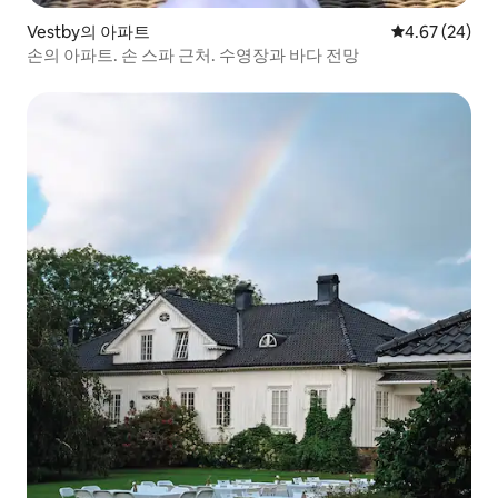
Vestby의 아파트
평점 4.67점(5
4.67 (24)
손의 아파트. 손 스파 근처. 수영장과 바다 전망