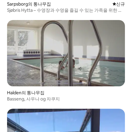
Sarpsborg의 통나무집
신규 숙소
신규
Sjøbris Hytta – 수영장과 수영을 즐길 수 있는 가족을 위한 보
석 같은 곳
Halden의 통나무집
Basseng, 사우나 og 자쿠지