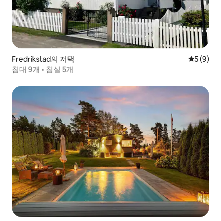
Fredrikstad의 저택
평점 5점(
5 (9)
침대 9개 • 침실 5개