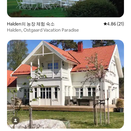
Halden의 농장 체험 숙소
평점 4.86점(5
4.86 (21)
Halden, Ostgaard Vacation Paradise