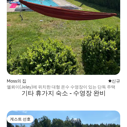
Moss의 집
신규 숙소
신규
옐뢰이(Jeløy)에 위치한 대형 온수 수영장이 있는 단독 주택
기타 휴가지 숙소 - 수영장 완비
게스트 선호
게스트 선호