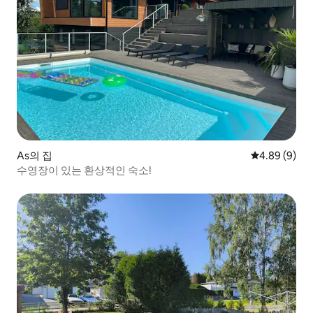
As의 집
평점 4.89점(
4.89 (9)
수영장이 있는 환상적인 숙소!