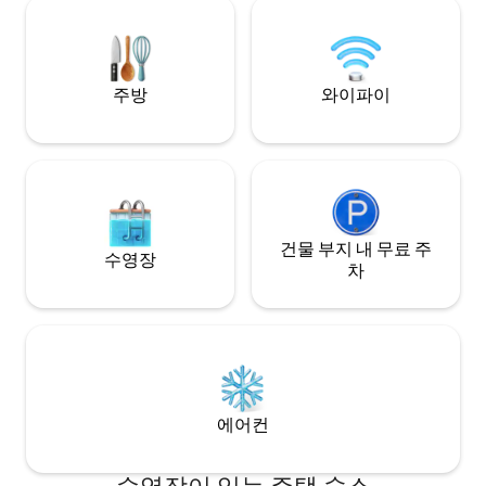
uteplasser for alle døgnets tider. Sol hele
dagen. Treningsrom med tredemølle,
vekter og andre apparater. Her kan du
nyte aktive eller rolige dager.
주방
와이파이
건물 부지 내 무료 주
수영장
차
에어컨