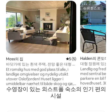
슈퍼호스트
슈퍼호스트
Halden의 콘도미
Moss의 집
평점 5점(5점 만점), 후기 5
5 (5)
바닷가에 있는 흰색 주택. 전망 좋은 대형 주
택
Landlig og fredeli
Et romslig hus med god plass til alle, i
med sentral beligg
landlige omgivelser og nydelig utsikt
parkere en bil fora
utover Oslofjorden! Huset ligger i
hovedhuset. 300 m
umiddelbar nærhet til både skog og sjø,
수영장이 있는 외스트폴 숙소의 인기 편의
Bussen går regelme
med tilgang til turstier og sykkelveier,
Gass-grill tilgjen
strender og båthavn. Huset har fire
시설
avtale med vert
soverom, stue, tv-stue og kjellerstue
tilgjengelig når det
m/PS5, kjøkken, hage med trampoline
september. Elbilla
og fotballmål, basseng (2x4m). Flere fine
avtales med verte