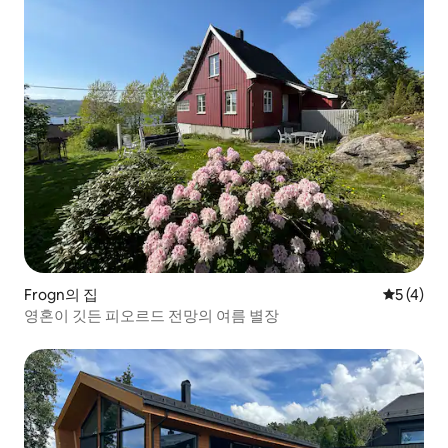
Frogn의 집
평점 5점(
5 (4)
영혼이 깃든 피오르드 전망의 여름 별장