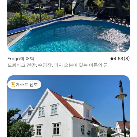
Frogn의 저택
평점 4.63점(
4.63 (8)
드뢰바크 전망, 수영장, 피자 오븐이 있는 여름의 꿈
게스트 선호
상위 게스트 선호