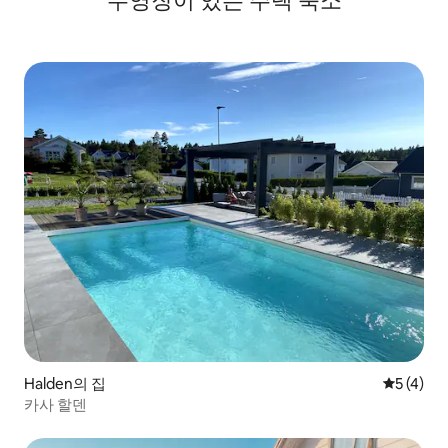
수영장이 있는 주택 숙소
Halden의 집
평점 5점(
5 (4)
카사 할덴