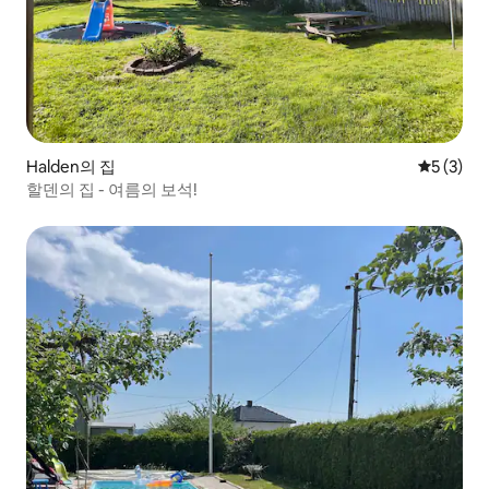
Halden의 집
평점 5점(
5 (3)
할덴의 집 - 여름의 보석!