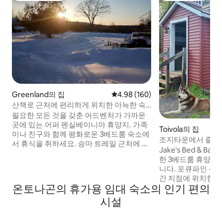
Greenland의 집
평점 4.98점(5점 만점), 후기 160
4.98 (160)
산책로 근처에 편리하게 위치한 아늑한 숙
소.
필요한 모든 것을 갖춘 어드벤처가 가까운
곳에 있는 어퍼 펜실베이니아 휴양지. 가족
Toivola의 집
이나 친구와 함께 평화로운 3베드룸 숙소에
조지타운에서 즐기는 
서 휴식을 취하세요. 승마 트레일 근처에 편
책, 화로, 그룹 활동
Jake's Bed & B
리하게 위치하고 있으며 1/2 에이커의 오프
한 3베드룸 휴양지
로드 주차장을 제공합니다. 인기 바/레스토
니다. 포큐파인 산
랑까지 1마일도 안 되는 거리입니다. 미시간
간 지점에 위치한 
주 그린란드에는 수 마일에 걸친 산책로를
온토나곤의 휴가용 임대 숙소의 인기 편의
벤처 베이스캠프입니다. 침실 3개/
통해 둘러볼 것이 많습니다. 근처의 몇 가지
개/침대 8개 트루 바, 와이파이 및 스트리밍
시설
예는 어드벤처 마이닝 주식회사입니다.레
TV 완비된 주방, 식기세척기, 세탁기/건조
이크 수피리어, 포큐파인 마운틴스 스키 지
기 화덕, 프로판 그릴 노래방, 골프 퍼트 반
역, 레이크 오브 더 클라우즈 등이 있습니다.