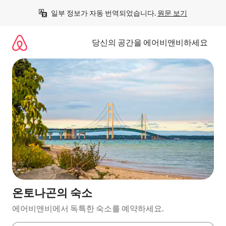
콘
일부 정보가 자동 번역되었습니다. 
원문 보기
텐
츠
로
당신의 공간을 에어비앤비하세요
바
로
가
기
온토나곤의 숙소
에어비앤비에서 독특한 숙소를 예약하세요.