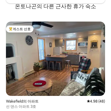
온토나곤의 다른 근사한 휴가 숙소
게스트 선호
상위 게스트 선호
Wakefield의 아파트
평점 4.98점(5
4.98 (48)
선 댄스 아파트 3호