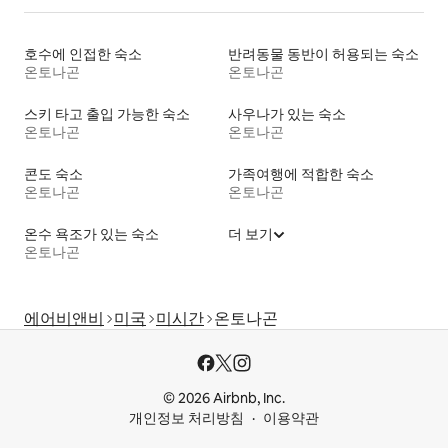
호수에 인접한 숙소
반려동물 동반이 허용되는 숙소
온토나곤
온토나곤
스키 타고 출입 가능한 숙소
사우나가 있는 숙소
온토나곤
온토나곤
콘도 숙소
가족여행에 적합한 숙소
온토나곤
온토나곤
온수 욕조가 있는 숙소
더 보기
온토나곤
에어비앤비
미국
미시간
온토나곤
© 2026 Airbnb, Inc.
개인정보 처리방침
이용약관