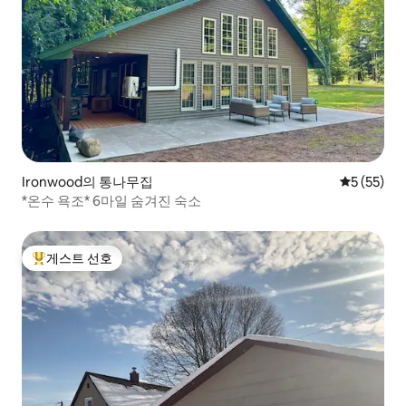
Ironwood의 통나무집
평점 5점(5
5 (55)
*온수 욕조* 6마일 숨겨진 숙소
게스트 선호
상위 게스트 선호