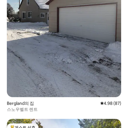
Bergland의 집
평점 4.98점(5
4.98 (87)
스노우벨트 렌트
게스트 선호