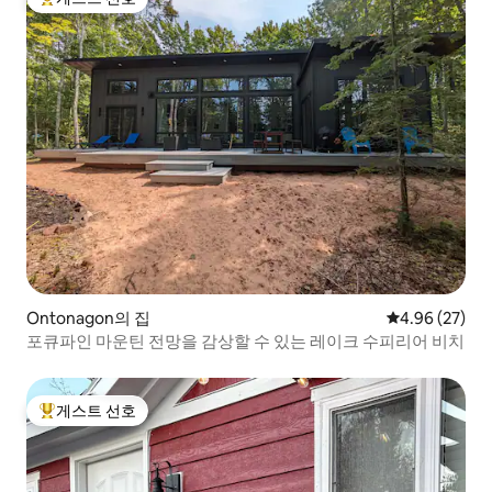
상위 게스트 선호
Ontonagon의 집
평점 4.96점(5
4.96 (27)
포큐파인 마운틴 전망을 감상할 수 있는 레이크 수피리어 비치
게스트 선호
상위 게스트 선호