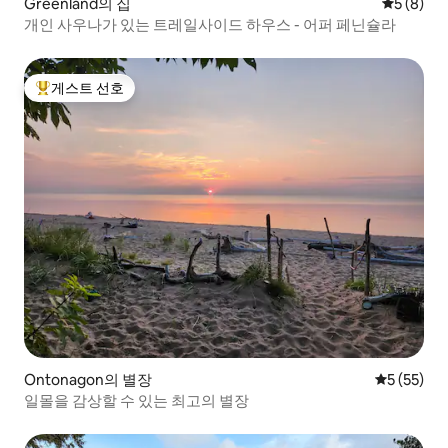
Greenland의 집
평점 5점(
5 (8)
개인 사우나가 있는 트레일사이드 하우스 - 어퍼 페닌슐라
게스트 선호
상위 게스트 선호
Ontonagon의 별장
평점 5점(5
5 (55)
일몰을 감상할 수 있는 최고의 별장