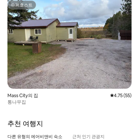
슈퍼호스트
슈퍼호스트
Mass City의 집
평점 4.75점(5
4.75 (55)
통나무집
추천 여행지
다른 유형의 에어비앤비 숙소
근처 인기 관광지