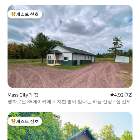
게스트 선호
상위 게스트 선호
Mass City의 집
평점 4.92점(5
4.92 (72)
평화로운 38에이커에 위치한 별이 빛나는 하늘 산장 - 집 전체
게스트 선호
상위 게스트 선호