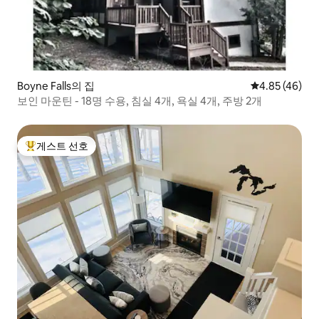
Boyne Falls의 집
평점 4.85점(5
4.85 (46)
보인 마운틴 - 18명 수용, 침실 4개, 욕실 4개, 주방 2개
게스트 선호
상위 게스트 선호