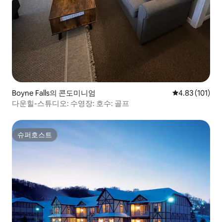
Boyne Falls의 콘도미니엄
평점 4.83점(5
4.83 (101)
다운힐-스튜디오: 수영장: 호수: 골프
슈퍼호스트
슈퍼호스트