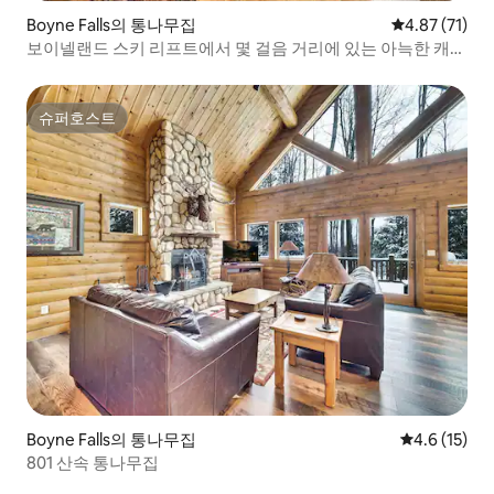
Boyne Falls의 통나무집
평점 4.87점(5
4.87 (71)
보이넬랜드 스키 리프트에서 몇 걸음 거리에 있는 아늑한 캐빈
콘도!
슈퍼호스트
슈퍼호스트
Boyne Falls의 통나무집
평점 4.6점(5
4.6 (15)
801 산속 통나무집