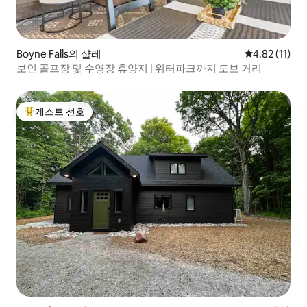
Boyne Falls의 샬레
평점 4.82점(
4.82 (11)
보인 골프장 및 수영장 휴양지 | 워터파크까지 도보 거리
게스트 선호
상위 게스트 선호