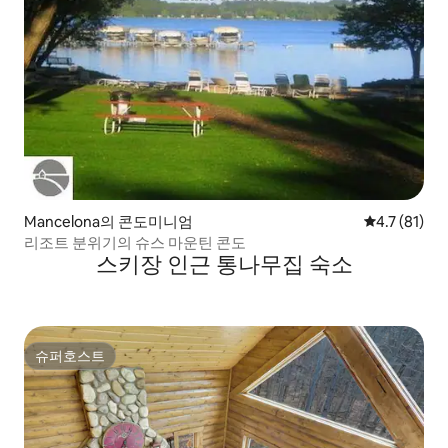
Mancelona의 콘도미니엄
평점 4.7점(5
4.7 (81)
리조트 분위기의 슈스 마운틴 콘도
스키장 인근 통나무집 숙소
슈퍼호스트
슈퍼호스트