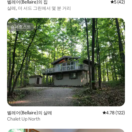
벨레어(Bellaire)의 집
평점 5점(5
5 (42)
샬레, 더 서드 그린에서 몇 분 거리
슈퍼호스트
슈퍼호스트
벨레어(Bellaire)의 샬레
평점 4.78점(5
4.78 (122)
Chalet Up North