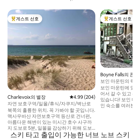
게스트 선호
게스트 선호
상위 게스트 선호
상위 게스트 선호
Boyne Falls의 
보인 마운틴의 럭셔리
4개
보인 마운틴에 있어야 
어서 갈 수 있고 4
Charlevoix의 별장
평점 4.99점(5점 만점), 후기 204
4.99 (204)
있습니다! 보인 마
자연 보호구역/일몰/휴식/자쿠지/벽난로
인 숙소를 여러분과
북쪽의 훌륭한 위치. 꼭 가봐야 할 곳입니다.
다. 침실 5개/욕실 4
맥사우바산 자연보호구역 등산로 건너편,
도/숙소는 새롭고 
아름다운 해변이 있는 미시간 호수 사구까
데이트되었습니다...
지 도보로 5분, 일몰을 감상하기 위해 도보
새 매트리스, 고급
스키 타고 출입이 가능한 너브 노브 스키
로 2분 거리입니다. 시내에서 2마일 거리에
새 소파, 새 주방,
있습니다. 휠웨이 자전거 도로 및 디스크 골