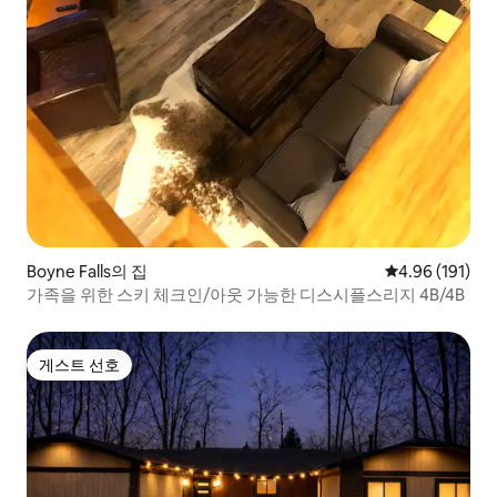
Boyne Falls의 집
평점 4.96점(5
4.96 (191)
가족을 위한 스키 체크인/아웃 가능한 디스시플스리지 4B/4B
게스트 선호
게스트 선호