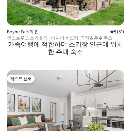
Boyne Falls의 집
평점 5점(5
5 (51)
인스브루크 스키 & 티 - 디자이너 드림, 극장 & 온수 욕조
가족여행에 적합하며 스키장 인근에 위치
한 주택 숙소
게스트 선호
게스트 선호