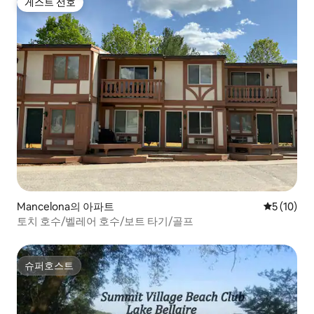
게스트 선호
게스트 선호
Mancelona의 아파트
평점 5점(5
5 (10)
토치 호수/벨레어 호수/보트 타기/골프
슈퍼호스트
슈퍼호스트