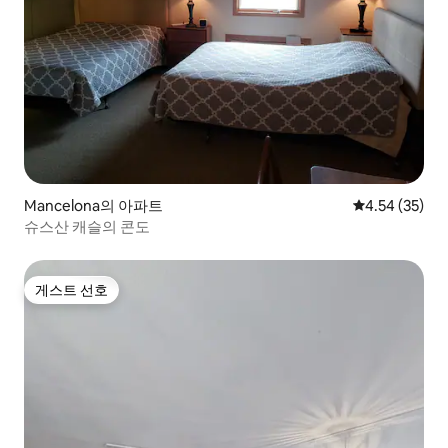
Mancelona의 아파트
평점 4.54점(5
4.54 (35)
슈스산 캐슬의 콘도
게스트 선호
게스트 선호