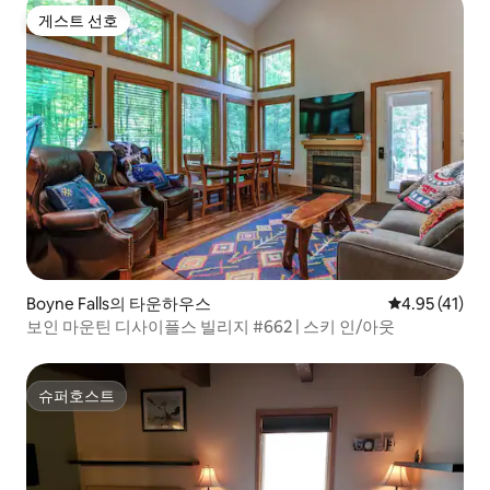
게스트 선호
게스트 선호
Boyne Falls의 타운하우스
평점 4.95점(
4.95 (41)
보인 마운틴 디사이플스 빌리지 #662 | 스키 인/아웃
슈퍼호스트
슈퍼호스트