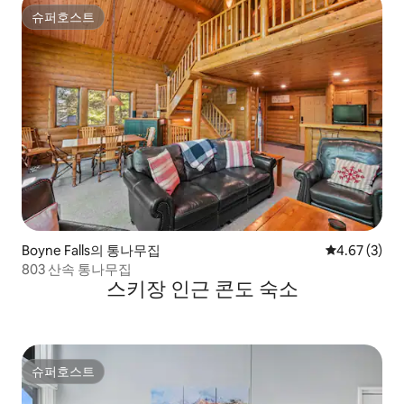
슈퍼호스트
슈퍼호스트
Boyne Falls의 통나무집
평점 4.67점(
4.67 (3)
803 산속 통나무집
스키장 인근 콘도 숙소
슈퍼호스트
슈퍼호스트