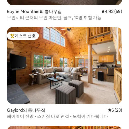
Boyne Mountain의 통나무집
평점 4.92점(5
4.92 (59)
보인시티 근처의 보인 마운틴, 골프, 10명 취침 가능
게스트 선호
상위 게스트 선호
Gaylord의 통나무집
평점 5점(5
5 (23)
페어웨이 전망 • 스키장 바로 연결 • 모험이 기다립니다