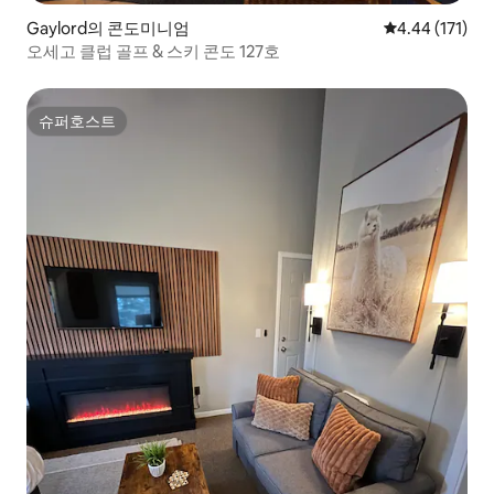
Gaylord의 콘도미니엄
평점 4.44점(5
4.44 (171)
오세고 클럽 골프 & 스키 콘도 127호
슈퍼호스트
슈퍼호스트