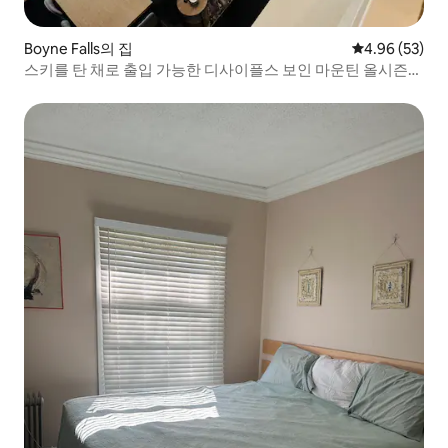
Boyne Falls의 집
평점 4.96점(5
4.96 (53)
스키를 탄 채로 출입 가능한 디사이플스 보인 마운틴 올시즌스
스위트