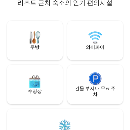
스타벅스! 풍부한 업데이트와 맞춤 설정! 여
리조트 근처 숙소의 인기 편의시설
프. 시설이 완비된 주방이 있는 매우 아늑한
러분의 즐거움을 위
분위기, 에센셜 오일을 가져와 자쿠지 욕조
반려동물 동반 불가
에서 휴식을 취할 수 있습니다. 매우 편안한
자랑스럽게 생각합
침대, 접이식 소파와 간이침대(필요한 경
우), 세탁기/건조기가 있습니다. 나무 벽난
로 옆에서 9월-5월까지 휴식을 취할 수 있으
며, 화덕이 있는 5월-9월까지 휴식을 취할
수 있습니다.
주방
와이파이
건물 부지 내 무료 주
수영장
차