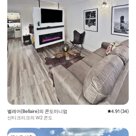
벨레어(Bellaire)의 콘도미니엄
평점 4.91점(5
4.91 (34)
샨티크리크의 W2 콘도