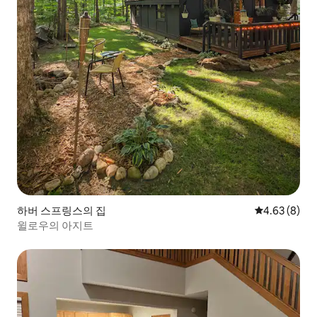
하버 스프링스의 집
평점 4.63점(
4.63 (8)
윌로우의 아지트