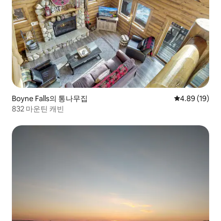
Boyne Falls의 통나무집
평점 4.89점(5
4.89 (19)
832 마운틴 캐빈