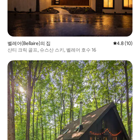
벨레어(Bellaire)의 집
평점 4.8점(5
4.8 (10)
샨티 크릭 골프, 슈스산 스키, 벨레어 호수 16