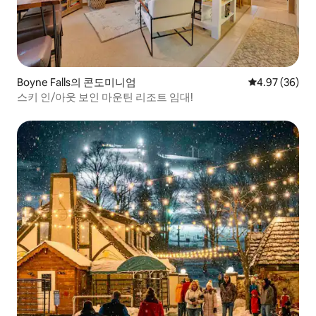
Boyne Falls의 콘도미니엄
평점 4.97점(5
4.97 (36)
스키 인/아웃 보인 마운틴 리조트 임대!