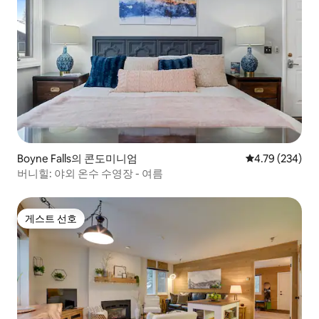
Boyne Falls의 콘도미니엄
평점 4.79점(5점
4.79 (234)
버니힐: 야외 온수 수영장 - 여름
게스트 선호
게스트 선호