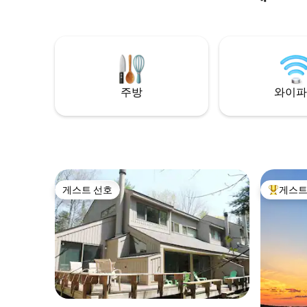
무리하고,
휴식을 즐기실 수 있습니다!
수 너머로 
런 호수 
이곳은 단
식을 취하
North)
입니다. 저희는 이곳을 '휴런의 천국'이라고
주방
와이파
부르니 여
게스트 선호
게스트
게스트 선호
상위 게