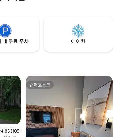
스프링스 시내에서 5분 • 페토스키에서 20
아웃 목록
분 • 매키노까지 40분 • 넙스 놉/하이랜드까
지 10분 • 터널 오브 트리 M-119까지 5분 숙
소 특징: • 퀸사이즈 침대가 있는 침실 2개 •
실내 및 야외 화덕 • 주방 시설 완비 • 앞/뒤
데크
 내 무료 주차
에어컨
슈퍼호스트
슈퍼호스트
점 4.85점(5점 만점), 후기 105개
4.85 (105)