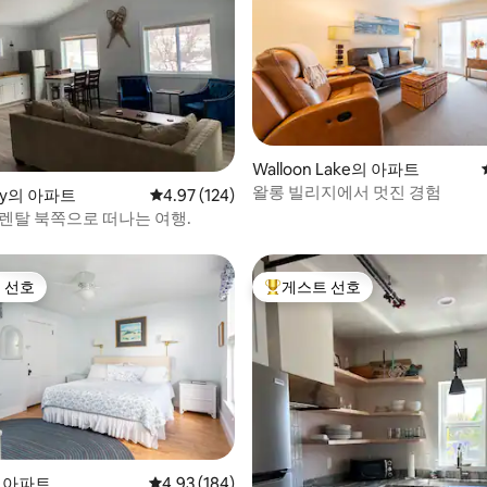
Walloon Lake의 아파트
왈롱 빌리지에서 멋진 경험
후기 158개
ity의 아파트
평점 4.97점(5점 만점), 후기 124개
4.97 (124)
레드 파인 렌탈 북쪽으로 떠나는 여행.
 선호
게스트 선호
스트 선호
상위 게스트 선호
의 아파트
평점 4.93점(5점 만점), 후기 184개
4.93 (184)