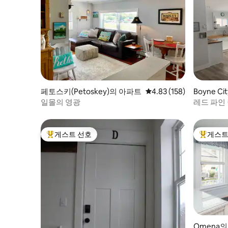
페토스키(Petoskey)의 아파트
평점 4.83점(5점 만점), 
4.83 (158)
Boyne C
일몰의 영광
게스트 선호
게스트
상위 게스트 선호
상위 게
Omena