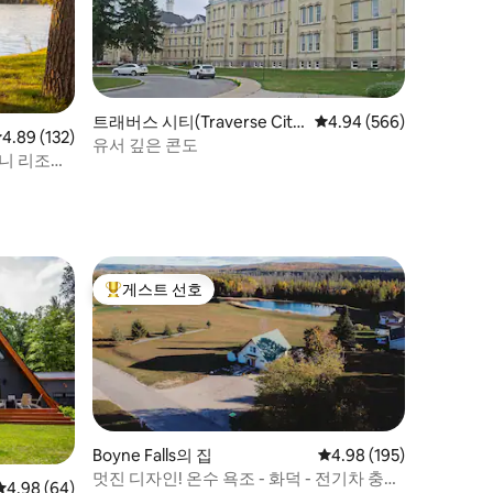
트래버스 시티(Traverse Cit
평점 4.94점(5점 만점), 
4.94 (566)
점 4.89점(5점 만점), 후기 132개
4.89 (132)
y)의 콘도미니엄
유서 깊은 콘도
니 리조트 |
게스트 선호
상위 게스트 선호
Boyne Falls의 집
평점 4.98점(5점 만점), 
4.98 (195)
멋진 디자인! 온수 욕조 - 화덕 - 전기차 충전
평점 4.98점(5점 만점), 후기 64개
4.98 (64)