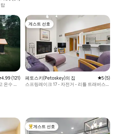
기 - 반려동물 동반 가능
리탑
게스트 선호
게스트 선호
평점 4.99점(5점 만점), 후기 121개
4.99 (121)
페토스키(Petoskey)의 집
평점 5점(5점 만점)
5 (5)
 온수 욕
스프링레이크 17 - 자전거 - 리틀 트래버스
휠웨이!
게스트 선호
상위 게스트 선호