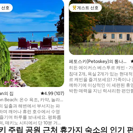
 선호
게스트 선호
스트 선호
상위 게스트 선호
후기 246개
페토스키(Petoskey)의 통나무
집
히든 에이커스 베스투르 캐빈 - 가
온수 욕조
침대 2개, 욕실 2개가 있는 현대
르 캐빈을 즐겨보세요! 가족이나 
께하기에 이상적인 이 세련된 휴
박한 매력을 지닌 럭셔리한 편안
an의 집
평점 4.99점(5점 만점), 후기 107개
4.99 (107)
하며, 옆집에 있는 동일한 오두막
ron Beach: 온수 욕조, 카약, 놀라
릴 수 있습니다. 부드러운 침구와 푹신한 베
의 일출과 해변에서 부서지는 파
개가 있는 고요한 침실과 작은 수
하며 깨어나 휴런 호수에서 수영
시설이 완비된 주방, 아늑한 거실 
 즐기며 하루를 보내세요. 평화롭
지붕이 있는 현관, 숲 옆의 화덕,
, 매키노 시티에서 단 10분 거리
기가 있습니다. 페토스키 시내와 모든 시설
키 주립 공원 근처 휴가지 숙소의 인기 
에서 몇 분 거리에 있지만 평화롭