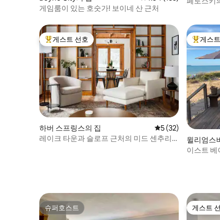
페토스키의 
게임룸이 있는 호숫가! 보이네 산 근처
게스트 선호
게스트
상위 게스트 선호
상위 게
하버 스프링스의 집
평점 5점(5점 만점),
5 (32)
레이크 타운과 슬로프 근처의 미드 센추리
윌리엄스버그(
통나무집 휴양지
이스트 베
면 예약하
슈퍼호스트
게스트 
슈퍼호스트
게스트 