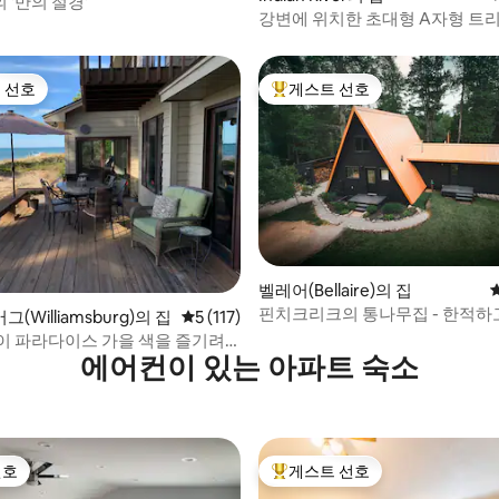
'만의 절경'
강변에 위치한 초대형 A자형 트
 선호
게스트 선호
스트 선호
상위 게스트 선호
 후기 32개
벨레어(Bellaire)의 집
핀치크리크의 통나무집 - 한적하고
Williamsburg)의 집
평점 5점(5점 만점), 후기 117개
5 (117)
조 있음
이 파라다이스 가을 색을 즐기려
에어컨이 있는 아파트 숙소
세요!
선호
게스트 선호
선호
상위 게스트 선호