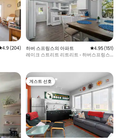
평점 4.9점(5점 만점), 후기 204개
4.9 (204)
하버 스프링스의 아파트
평점 4.95점(5점 만점),
4.95 (151)
레이크 스트리트 리트리트 - 하버스프링스
시내
게스트 선호
게스트 선호