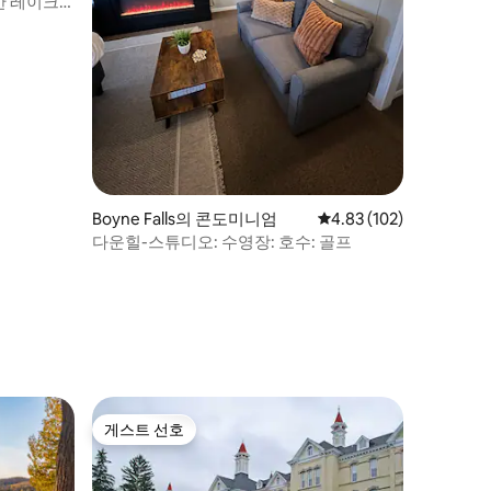
한 레이크
Boyne Falls의 콘도미니엄
평점 4.83점(5점 만점), 
4.83 (102)
다운힐-스튜디오: 수영장: 호수: 골프
게스트 선호
게스트 선호