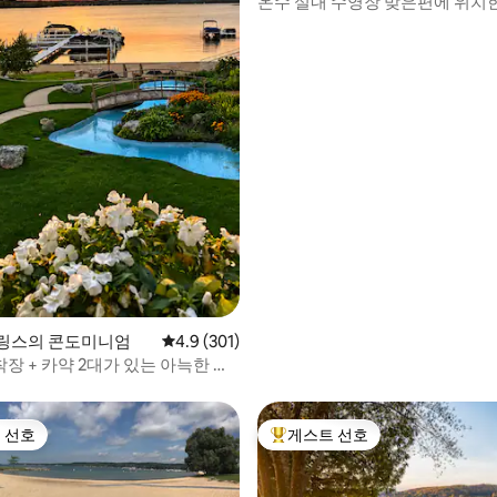
온수 실내 수영장 맞은편에 위치
후기 127개
사이드 클럽 #59
링스의 콘도미니엄
평점 4.9점(5점 만점), 후기 301개
4.9 (301)
착장 + 카약 2대가 있는 아늑한 호
 선호
게스트 선호
스트 선호
상위 게스트 선호