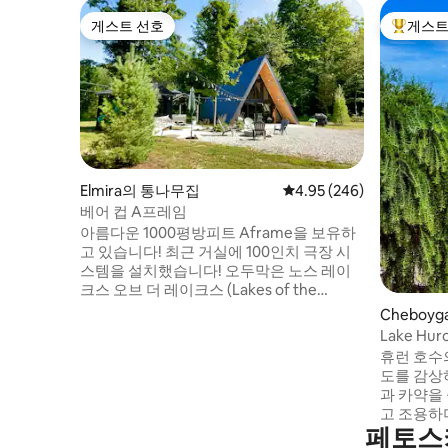
게스트 선호
게스트
게스트 선호
상위 게
Elmira의 통나무집
평점 4.95점(5점 만점), 
4.95 (246)
베어 컵 A프레임
아름다운 1000평방피트 Aframe을 보유하
고 있습니다! 최근 거실에 100인치 극장 시
스템을 설치했습니다! 오두막은 노스 레이
크스 오브 더 레이크스 (Lakes of the
North) 에 있으며, 야외 활동을 즐기기에 완
Cheboyg
벽한 휴양지를 제공합니다. 나란히 있는 산
Lake Hu
책로! 우리는 2개의 카약(운반해야 함), 콘홀
운 전망
휴런 호수
보드와 가방, UTV/ORV 트레일 라이딩, 하이
도를 감상
킹, 조던 밸리 아웃피터에서 래프팅, 스노모
과 카약을
빌링을 제공합니다. 그리고 많은 고급 식당,
고 조용하며
여러 스키 리조트, 짧은 당일 여행! 또한, 90
페토스
입니다. 해변의 모닥불 주변에서 하루를 마
개의 제트 분사기가 있는 욕조에서 최고의