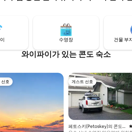
 온수 욕조에 몸을 담그고 휴런 호
환경에 있습니다! 짜증나는 체크
일몰을 감상해보세요... 어쩌면 휴
이 없습니다!
너머로 북극광을 볼 수도 있습니다.
순한 숙소가 아니라, 편안하게 휴
고 소통하며 진정한 업 노스(Up
 체험을 즐길 수 있는 아름다운 공간
이
수영장
건물 부지
러분도 그러시길 바랍니다.
와이파이가 있는 콘도 숙소
 선호
게스트 선호
스트 선호
게스트 선호
페토스키(Petoskey)의 콘도미
평
니엄