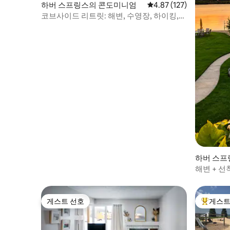
하버 스프링스의 콘도미니엄
평점 4.87점(5점 만점), 
4.87 (127)
코브사이드 리트릿: 해변, 수영장, 하이킹,
스키
하버 스프
해변 + 선
숫가 콘도
게스트 선호
게스트
게스트 선호
상위 게