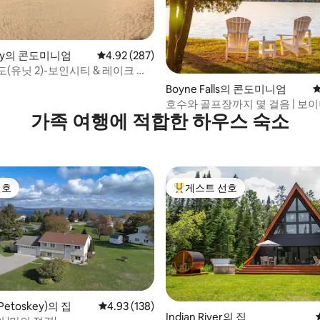
City의 콘도미니엄
평점 4.92점(5점 만점), 후기 287개
4.92 (287)
(유닛 2)-보인시티 & 레이크 샤
후기 110개
Boyne Falls의 콘도미니엄
평
호수와 골프장까지 몇 걸음 | 보이
가족 여행에 적합한 하우스 숙소
반려견 동반 가능
선호
게스트 선호
선호
상위 게스트 선호
etoskey)의 집
평점 4.93점(5점 만점), 후기 138개
4.93 (138)
후기 135개
Indian River의 집