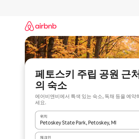
콘
텐
츠
로
바
로
가
기
페토스키 주립 공원 근
의 숙소
에어비앤비에서 특색 있는 숙소, 독채 등을 예약
세요.
위치
결과가 나오면 위·아래 화살표 키를 사용하거나 터치
체크인