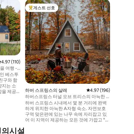
Indian 
게스트 선호
게스트
상위 게스트 선호
상위 게
호숫가 A자
조용한 미
자리한 Ve
고, 호수
한 밤을 
주택입니다
수 욕조에
야외 공간
세요. 실내에는 따뜻한 목재 디테일과 세심
평점 4.97점(5점 만점), 후기 110개
4.97 (110)
한 디자인
을 여행 -
편안하게 쉴 수
적인 베스투
다. • 커
친구와 함
서 즐기는
양지는 소
하버 스프링스의 샬레
평점 4.97점(5점 만점), 
4.97 (196)
함을 제공
하버스프링스 터널 오브 트리스의 아늑한 A
과 함께 빌
자형 주택
하버 스프링스 시내에서 몇 분 거리에 완벽
하게 위치한 아늑한 A자형 숙소. 자연보호
면 로프트,
구역 맞은편에 있는 나무 속에 자리잡고 있
공간, 넓은
어 이 지역이 제공하는 모든 것에 가깝고 “숲
 전기차 충전
속의 오두막” 같은 느낌을 받을 수 있습니다.
편의시설
'북부' 모험을 위한 완벽한 홈베이스: • 하버
고 조용한