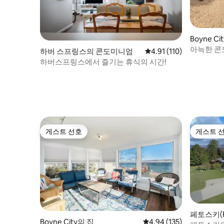
Boyne 
아늑한 콘도
하버 스프링스의 콘도미니엄
평점 4.91점(5점 만점), 
4.91 (110)
를보아
하버스프링스에서 즐기는 휴식의 시간!
게스트 선호
게스트 
게스트 선호
게스트 
페토스키(P
Boyne City의 집
평점 4.94점(5점 만점), 
4.94 (135)