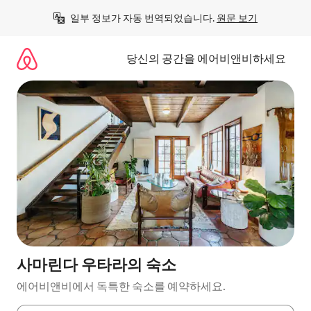
콘
일부 정보가 자동 번역되었습니다. 
원문 보기
텐
츠
로
당신의 공간을 에어비앤비하세요
바
로
가
기
사마린다 우타라의 숙소
에어비앤비에서 독특한 숙소를 예약하세요.