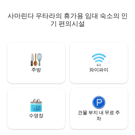
아름답고 매력적인
으신가요? 아름답고 매력적인 분위기를 자
희 마하캄 레스토
랑하는 저희 마하캄 레스토랑은 사마린다
사마린다 우타라의 휴가용 임대 숙소의 인
쿠로스의 즐거움을
에서 에피쿠로스의 즐거움을 만끽할 수 있
소입니다. 이곳에서
는 완벽한 장소입니다. 이곳에서 중국, 인도
기 편의시설
제 특산품을 맛볼 
네시아 및 국제 특산품을 맛볼 수 있습니다.
라운지는 나이트 
아늑한 로비 라운지는 나이트 라이브 엔터
함께 고급 음료를 
테인먼트와 함께 고급 음료를 제공하는 친
한 장소입니다.<b
밀하고 친근한 장소입니다. < br > 아름다운
기능실, 아그레크, 튤
볼룸과 4개의 기능 룸 사이에 있습니다. 앙
룸 1개 사이에 위
그렉, 튤립, 연꽃, 장미, 공주 볼룸 1개가 있
사마린다에서 사교 
는 매력적인 회의 시설은 사마린다에서 사
최하기에 완벽한 솔
교 및 비즈니스 회의를 개최하기에 완벽한
주방
와이파이
니스 여행객은 포괄
솔루션입니다. < br > 비즈니스 여행객은 다
를 제공하는 잘 꾸
양한 비서 지원 서비스를 제공하는 잘 꾸며
족할 것이며, 레저
진 비즈니스 센터에 만족할 것이며, 레저 여
스 센터, 수영장, 스
행객은 시설이 완비된 피트니스 센터, 수영
이 수영장 등과 같은
장, 스파, 사우나, 자쿠지, 어린이 수영장 등
다.<br>내 집처럼
의 시설을 즐길 수 있습니다. < br > 내 집처
심을 느낍니다!
럼 편안하게 머무를 수 있어 자랑스럽습니
건물 부지 내 무료 주
다!
수영장
차