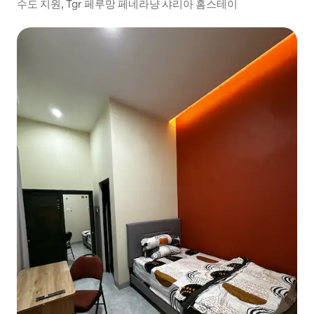
수도 지원, Tgr 페루망 페네라냥 샤리아 홈스테이