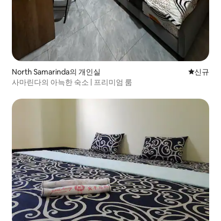
North Samarinda의 개인실
신규 숙소
신규
사마린다의 아늑한 숙소 | 프리미엄 룸