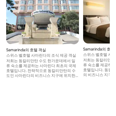
Samarinda의 호텔
Samarinda의 호텔 객실
스위스 벨호텔 사마
스위스 벨호텔 사마린다의 조식 제공 객실
저희는 동칼리만탄
저희는 동칼리만탄 수도 한가운데에서 일
류 숙소를 제공하는
류 숙소를 제공하는 사마린다 최초의 국제
호텔입니다. 동칼
호텔입니다. 전략적으로 동칼리만탄의 수
의 비즈니스 지구에
도인 사마린다의 비즈니스 지구에 위치한
희는 사마린다에서 
저희는 사마린다에서 가장 큰 쇼핑몰 중 하
인 센트럴 플라자
나인 센트럴 플라자와 동칼리만탄에서 가
큰 강 중 하나인 마
장 큰 강 중 하나인 마하캄 강의 파노라마 전
직접 볼 수 있는 것을
망을 직접 감상할 수 있는 것을 자랑합니다.
개의 객실을 제공하
< br > 180개의 게스트룸을 제공하며, 모두
한 편의시설이 갖춰
편리한 편의시설이 갖춰져 있어 최대한 즐
박을 누리실 수 있습
거운 숙박을 보장합니다. < br > 호텔 부지
떠나지 않고도 파인
를 떠나지 않고도 파인 다이닝을 즐기고 싶