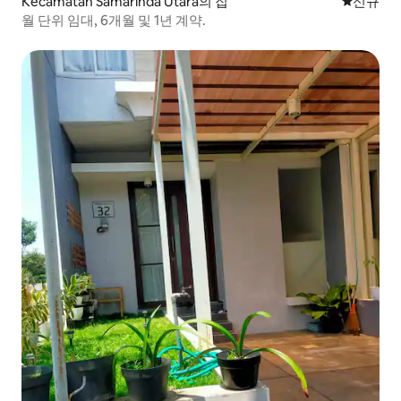
Kecamatan Samarinda Utara의 집
신규 숙소
신규
월 단위 임대, 6개월 및 1년 계약.