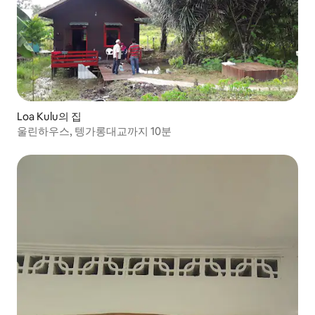
Loa Kulu의 집
울린하우스, 텡가롱대교까지 10분