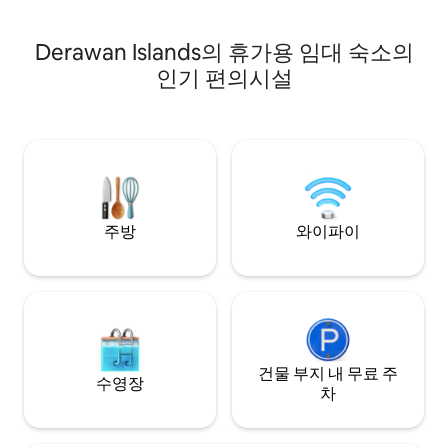
bathrooms, plus a fully equipped
식사 (식이 제한에 
kitchen. Designed for a peaceful, worry-
습니다).
Derawan Islands의 휴가용 임대 숙소의
free stay.
인기 편의시설
주방
와이파이
건물 부지 내 무료 주
수영장
차