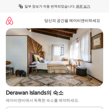
콘
일부 정보가 자동 번역되었습니다. 
원문 보기
텐
츠
로
당신의 공간을 에어비앤비하세요
바
로
가
기
Derawan Islands의 숙소
에어비앤비에서 독특한 숙소를 예약하세요.