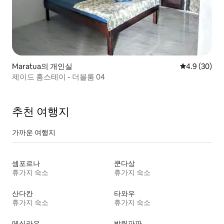
Maratua의 개인실
평점 4.9점(5
4.9 (30)
제이드 홈스테이 - 더블룸 04
추천 여행지
가까운 여행지
셈포르나
쿤다상
휴가지 숙소
휴가지 숙소
산다칸
타와우
휴가지 숙소
휴가지 숙소
메실라우
발릭파판