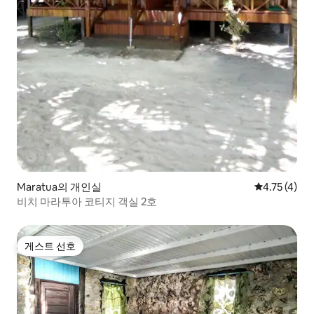
Maratua의 개인실
평점 4.75점(
4.75 (4)
비치 마라투아 코티지 객실 2호
게스트 선호
게스트 선호