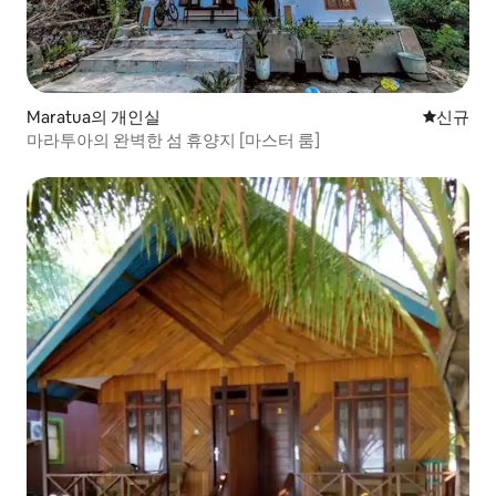
Maratua의 개인실
신규 숙소
신규
마라투아의 완벽한 섬 휴양지 [마스터 룸]