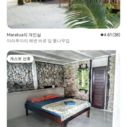
Maratua의 개인실
평점 4.61점(5
4.61 (38)
마라투아의 해변 바로 앞 통나무집
게스트 선호
게스트 선호