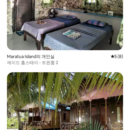
Maratua Island의 개인실
평점 5점(
5 (8)
제이드 홈스테이 - 트윈룸 2