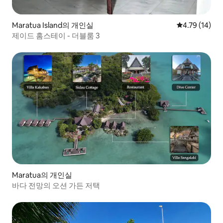
Maratua Island의 개인실
평점 4.79점(5
4.79 (14)
제이드 홈스테이 - 더블룸 3
Maratua의 개인실
바다 전망의 오션 가든 저택