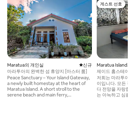
게스트 선호
게스트 선호
Maratua의 개인실
신규 숙소
신규
Maratua Island
마라투아의 완벽한 섬 휴양지 [마스터 룸]
제이드 홈스테이 - 
Peace Sanctuary – Your Island Gateway,
저희는 마라투아 섬
a newly built homestay at the heart of
이입니다. 모든 객
Maratua Island. A short stroll to the
다 전망을 자랑합니
serene beach and main ferry,
는 아늑하고 심플한 
surrounded by eateries, resorts, and
을 원하신다면....
convenient stalls, it’s the perfect base
필요한 경우 다음 
for exploring the island’s wonders.
다. - 스쿠터 대여 R
Walking distance to the beach and ferry,
클링 대여 Rp 50.0
right in the city hub with food and shops
트 여행 - 대형 보트 
at your doorstep. Two cozy bedrooms
2.500.000, 소형 
with fullsize beds and attached
Rp1.500.000 - R