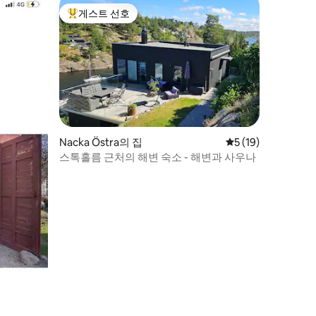
게스트 선호
상위 게스트 선호
Nacka Östra의 집
평점 5점(5점 만점),
5 (19)
스톡홀름 근처의 해변 숙소 - 해변과 사우나