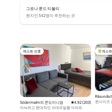
그로나 룬드 티볼리
현지인 542명이 추천하는 곳
게스트 선호
게스트
게스트 선호
상위 게
Råsund
퀸사이즈 
Södermalm의 콘도미니엄
평점 4.92점(5점 만점), 
4.92 (203)
도시까지 
아늑하고 현대적인 쇠데르말름 아파트