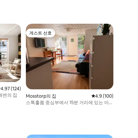
트.
게스트 선호
게스트 선호
점 4.97점(5점 만점), 후기 124개
4.97 (124)
해변의 집
Mosstorp의 집
평점 4.9점(5점 만점), 
4.9 (100)
스톡홀름 중심부에서 15분 거리에 있는 아늑
한 아파트