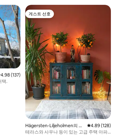
요
게스트 선호
게스트 선호
점 4.98점(5점 만점), 후기 137개
4.98 (137)
저택.
Hägersten-Liljeholmen의 콘
평점 4.89점(5점 만점), 
4.89 (128)
도미니엄
테라스와 사우나 등이 있는 고급 주택 아파