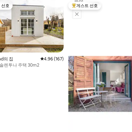
 선호
게스트 선호
스트 선호
상위 게스트 선호
후기 307개
und의 집
평점 4.96점(5점 만점), 후기 167개
4.96 (167)
솔렌투나 주택 30m2