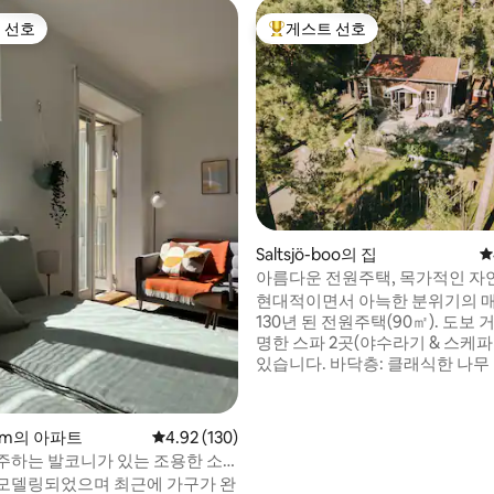
 선호
게스트 선호
스트 선호
상위 게스트 선호
후기 383개
Saltsjö-boo의 집
평
아름다운 전원주택, 목가적인 자연
름 근처
현대적이면서 아늑한 분위기의 
130년 된 전원주택(90㎡). 도보 
명한 스파 2곳(야수라기 & 스케
있습니다. 바닥층: 클래식한 나무
는 주방과 식사 공간, 거실, 욕실.
원과 넓은 나무 데크가 있어 일광
비큐를 즐기기에 완벽합니다. 수
alm의 아파트
평점 4.92점(5점 만점), 후기 130개
4.92 (130)
수 있는 수정처럼 맑은 호수가 불과
주하는 발코니가 있는 조용한 소
거리에 있는 아름다운 지역에 위
오
모델링되었으며 최근에 가구가 완
으며, 자연 보호 구역이 둘러싸고