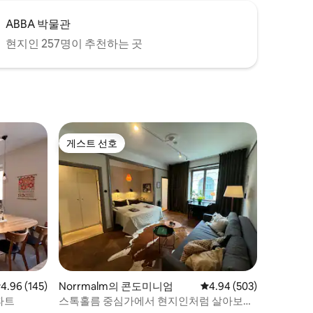
ABBA 박물관
현지인 257명이 추천하는 곳
게스트 선호
게스트 선호
점 4.96점(5점 만점), 후기 145개
4.96 (145)
Norrmalm의 콘도미니엄
평점 4.94점(5점 만점), 
4.94 (503)
파트
스톡홀름 중심가에서 현지인처럼 살아보세