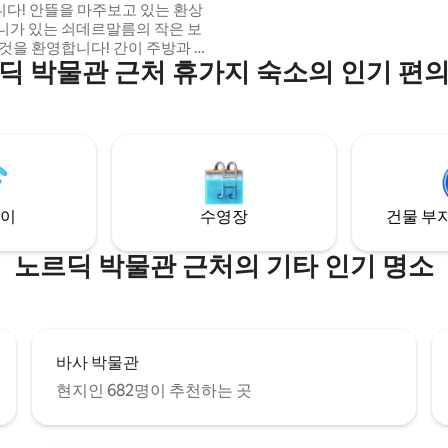
고 있는 환상
바다 선착장 ~700m. 왁스홀름 보
니가 있는 쇠데르말름의 작은 보
또는 자동차로 스톡홀름까지 30분
환영합니다! 간이 주방과 안
딕 박물관 근처 휴가지 숙소의 인기 편
 남쪽을 향하는 좋은 위치의 발코
 침실 1개짜리 아파트입니다.
 1개와 소파 베드 1개. 이 아파트
 위치하고 있지만 엘리베이터가
한 주택에 있으며, 소포의 매력적
 가까운 거리에 있습니다. 이 지
름다운 비타버그스파르켄뿐만 아
홀름 최고의 레스토랑과 매력적인
이
수영장
건물 부지
 있습니다.
노르딕 박물관 근처의 기타 인기 명소
바사 박물관
현지인 682명이 추천하는 곳