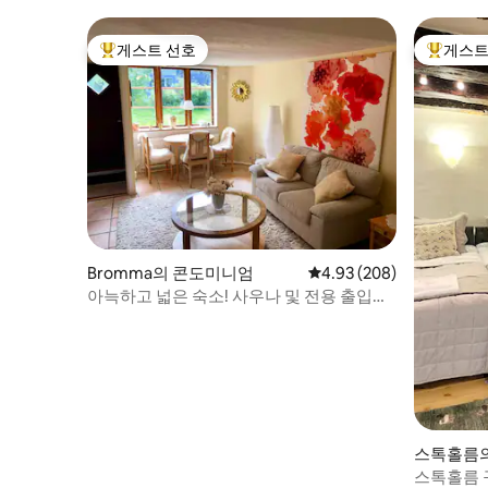
게스트 선호
게스트
상위 게스트 선호
상위 게
Bromma의 콘도미니엄
평점 4.93점(5점 만점), 
4.93 (208)
아늑하고 넓은 숙소! 사우나 및 전용 출입구
있음
스톡홀름
스톡홀름 