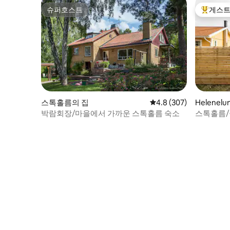
슈퍼호스트
게스트
슈퍼호스트
상위 게
스톡홀름의 집
평점 4.8점(5점 만점), 
4.8 (307)
Helenel
박람회장/마을에서 가까운 스톡홀름 숙소
스톡홀름/