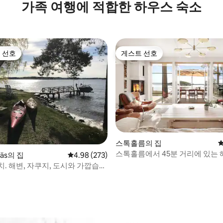
가족 여행에 적합한 하우스 숙소
 선호
게스트 선호
스트 선호
게스트 선호
스톡홀름의 집
평
스톡홀름에서 45분 거리에 있는 
äs의 집
평점 4.98점(5점 만점), 후기 273개
4.98 (273)
. 해변, 자쿠지, 도시와 가깝습니
 후기 45개