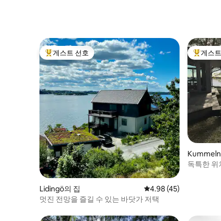
한 아파트
게스트 선호
게스트
상위 게스트 선호
상위 게
Kummeln
독특한 위치
다.
Lidingö의 집
평점 4.98점(5점 만점),
4.98 (45)
멋진 전망을 즐길 수 있는 바닷가 저택