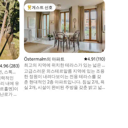
Tyresö
게스트 선호
게스트
상위 게스트 선호
상위 게
바다 옆의
제트기에 
작을 태우는
적인 야외
숙소로 멋지
편안하고 
들에게 완
싶다면 카
하이킹을 
Östermalm의 아파트
평점 4.91점(5점 만점),
4.91 (110)
세요. 이
최고의 지역에 위치한 테라스가 있는 넓은 2
점 4.96점(5점 만점), 후기 283개
4.96 (283)
에 있습니
층 아파트
고급스러운 외스테르말름 지역에 있는 조용
보낸다고 
, 스톡홀
한 정원이 내려다보이는 전용 테라스를 갖
든 공간을
매력적인
춘 현대적인 2층 아파트입니다. 침실 2개, 욕
거리 내에 유
실 2개, 시설이 완비된 주방을 갖춘 밝고 넓
파르홀멘)이
은 90㎡ 규모의 숙소입니다. 최대 5명의 게
 난로가 있
스트 또는 스톡홀름을 방문하는 한두 쌍의
 나만의 정
커플에게 적합한 숙소입니다. 공원, 박물관,
욕이나 바
상점, 아름다운 로얄 유르괴르덴에 가까운
영을 즐길
곳에 있으며, 버스와 지하철을 쉽게 이용할
 200m
수 있습니다. 침대/침구 유형 • 킹사이즈 침
치하고 있
대(180cm) • 퀸사이즈 침대(160cm) • 소파
 있습니다.