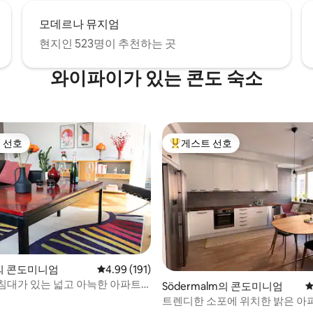
모데르나 뮤지엄
현지인 523명이 추천하는 곳
와이파이가 있는 콘도 숙소
 선호
게스트 선호
스트 선호
상위 게스트 선호
a의 콘도미니엄
평점 4.99점(5점 만점), 후기 191개
4.99 (191)
침대가 있는 넓고 아늑한 아파트,
후기 203개
Södermalm의 콘도미니엄
평
10분
트렌디한 소포에 위치한 밝은 아