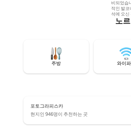
비되었습니다! 안뜰을 마주보
적인 발코
석에 오신 것을 
노르
뜰을 향해
니가 있는
160cm 침대
는 중앙에
있는 조용
인 동네에서
역에는 아
니라 스톡
주방
와이파
바 코스도
포토그라피스카
현지인 946명이 추천하는 곳