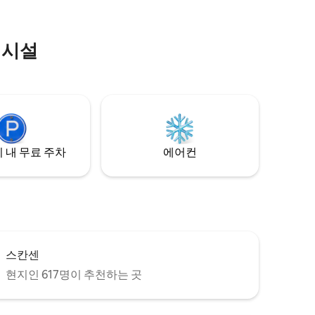
침대 2개(140cm)
트, 버스
.
의시설
 내 무료 주차
에어컨
스칸센
현지인 617명이 추천하는 곳