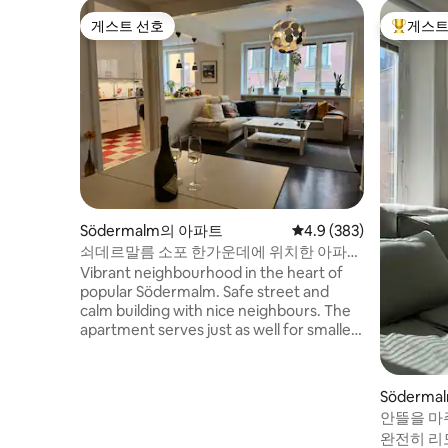
게스트 선호
게스트
게스트 선호
상위 게
Södermalm의 아파트
평점 4.9점(5점 만점), 
4.9 (383)
쇠데르말름 소포 한가운데에 위치한 아파
트, 67평방미터
Vibrant neighbourhood in the heart of
popular Södermalm. Safe street and
calm building with nice neighbours. The
apartment serves just as well for smaller
families as well as a group of friends.
Everything you need just around the
corner - museums, bars, amazing views,
Söderm
second hand stores, popular restaurants
안뜰을 마
and Stockholms most popular club
파 스튜디
완전히 리
(Trädgården) a walk or bike ride away.