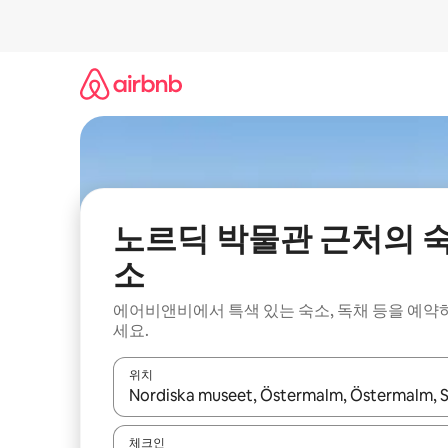
콘
텐
츠
로
바
로
가
기
노르딕 박물관 근처의 
소
에어비앤비에서 특색 있는 숙소, 독채 등을 예약
세요.
위치
결과가 나오면 위·아래 화살표 키를 사용하거나 터치
체크인