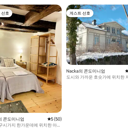
 선호
게스트 선호
스트 선호
게스트 선호
Nacka의 콘도미니엄
평
후기 208개
도시와 가까운 호숫가에 위치한 
의 콘도미니엄
평점 5점(5점 만점), 후기 50개
5 (50)
구시가지 한가운데에 위치한 아늑