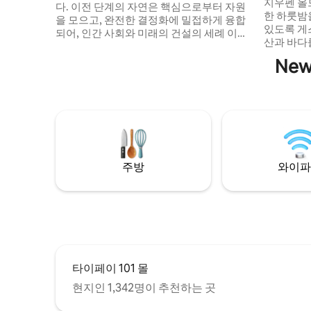
Dreaming 
지우펜 올
다. 이전 단계의 자연은 핵심으로부터 자원
Treehouse
한 하룻밤
을 모으고, 완전한 결정화에 밀접하게 융합
있도록 게스트
되어, 인간 사회와 미래의 건설의 세례 이후,
산과 바다
개발 시스템, 의식의 구조를 개방하고, 각 감
면 시와 
각이 경험할 수 있는 공통 영역을 탐구합니
Ne
키델릭한 
다. 새로운 시대의 출현과 영성의 법칙으로
모습을 감
인체의 건강은 물리적 과학적 관점에서 에
느려지고,
너지 영향의 세계로 접어들었습니다. 땅속
를 감상하
깊은 곳에서 파헤쳐진 각 수정은 필요한 연
의 목소리입니다. 트리
결 고리가 되고, 떠다니는 밭을 짓고, 거꾸로
디자인의 
된 중력, 가치의 공허함이 되기 시작합니다.
100년 전
이 공간은 광산의 부상과 사회 문서의 흔적
45cm 두
에 의해 형성되어 있으며, 한때 발자국 소리,
주방
와이파
아름다운 
세탁의 광택, 식사의 스펙트럼, 일상 생활의
니다. 모던
변위, 에너지의 중심, 환경 안팎의 빛의 형
간, 최상
성, 집합과 응시의 단결을 정의합니다. 비,
다란 나무
안개, 습도의 비율, 신체의 수분과 호흡 및 대
영혼은 3 
사 과정, 초기 단계의 피로를 없애고 얻기 위
매력을 즐기
해 영혼이 필요로 하는 본질을 정화합니다.
| 트리하우스는 구시가지의 끝에 위치해 있
주변 공간, 광석 연결의 풍수지리, 자연스럽
으며, 가
타이페이 101 몰
게 이해하는 환경, 의식의 거울도 느낍니다.
거리에 있
동시에, 검은색, 은색, 지색의 쌍방향 영역이
현지인 1,342명이 추천하는 곳
가방을 챙
통합됨에 따라 삶의 경험은 점차 포화 밀도
니다:)
와 아무것도 하지 않는 자연스러운 리듬을