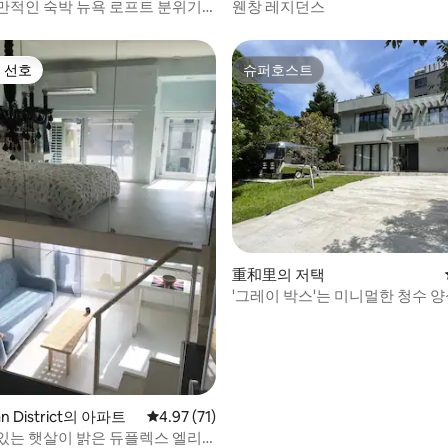
만적인 숙박 뉴욕 로프트 분위기
웬창 레지던스
파트
 선호
슈퍼호스트
스트 선호
슈퍼호스트
 후기 14개
重和里의 저택
'그레이 박스'는 미니멀한 청수 
니다. 진산과 양밍산의 교차 지점
천뢰회관 옆에 위치. 평일과 휴일
단독 사용 가능합니다.
n District의 아파트
평점 4.97점(5점 만점), 후기 71개
4.97 (71)
있는 햇살이 밝은 듀플렉스 엘리