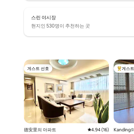
열어줍니다. 공간 자재: 나무 조각 유리 제품
금속 페이스트 광석/광산의 미래
스린 야시장
현지인 530명이 추천하는 곳
게스트 선호
게스트
게스트 선호
상위 게
德安里의 아파트
평점 4.94점(5점 만점),
4.94 (16)
Kandin