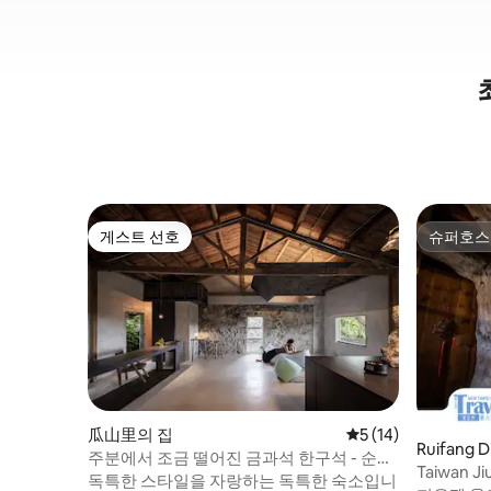
게스트 선호
슈퍼호스
게스트 선호
슈퍼호스
瓜山里의 집
평점 5점(5점 만점),
5 (14)
Ruifang D
주분에서 조금 떨어진 금과석 한구석 - 순광
Taiwan Ji
민박
독특한 스타일을 자랑하는 독특한 숙소입니