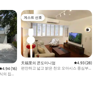
조식 제공 안 됨, 반려동물 동반 금지, 16명
초과 시 1인당 1,000원, 최대 20명.
게스트 선호
게스트 선호
天福里의 콘도미니엄
평점 4.93점(5점 만점),
4.93 (28)
편안하고 넓고 밝은 천모 오아시스 중심부
평점 4.94점(5점 만점), 후기 16개
4.94 (16)
의 섬세하고 우아한 디자이너 아파트
양식의 집입
에 위치한
에는 모두