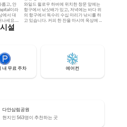
지자키, 
롭고, 안
와일드 윌로우 하버에 위치한 창문 앞에는
펀 경찰서에서 하차)
항구에서 낚싯배가 있고, 저녁에는 바다 위
경우, 큰
에서 대
의 항구에서 독수리 수십 마리가 낚시를 하
요.
어나세요.
고 있습니다. 커피 한 잔을 마시며 옥상에 있
의시설
다른 삶을
는 파티오에 앉을 수 있습니다. 항구에서 노
온 가족이
는 것, 놀고, 눈앞에서 날아다니는 독수리들
 숙소옆에
이 너무 많다는 것을 예상하지 못할 것입니
 출구 야
다.천천히 내려가 음악을 듣거나, 온천 공원
km 오션 플
에 가서 발을 담그고, 저녁에 갓 잡은 해산물
야토코 어항
레스토랑을 골라보세요. 타이베이에서 매우
 하우스까지
가깝기 때문에 휴식을 취하고 원래의 자아
관까지
가 될 수 있습니다. 계단을 오를 수 있는 계단
 내 무료 주차
에어컨
양문화미술관
이 있는 5층 아파트로 작은 짐들이 여행객들
 게스트룸
에게 적합하고 오래된 아파트이지만 5층까
지 올라가기 힘들었지만 올라간 후의 풍경
에게 전용 욕
이 실망스럽지 않아 처음으로 이곳의 매력
세면도구와
에 푹 빠져서 저희가 좋아하는 일로 세팅하
다. 숙소는
고 함께 사용하셨는데, 여러분도 좋아하시
장고 사용
길 바랍니다...
로 이용할
다안삼림공원
식을 취하
현지인 563명이 추천하는 곳