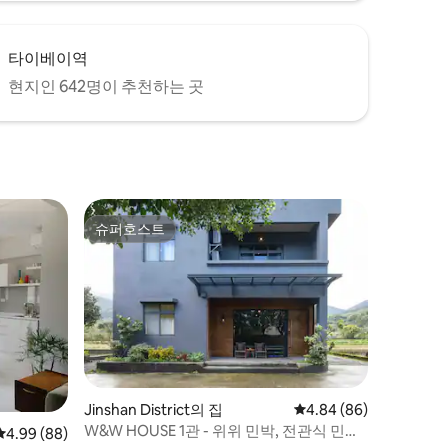
타이베이역
현지인 642명이 추천하는 곳
슈퍼호스트
슈퍼호스트
Jinshan District의 집
평점 4.84점(5점 만점),
4.84 (86)
W&W HOUSE 1관 - 위위 민박, 전관식 민박,
평점 4.99점(5점 만점), 후기 88개
4.99 (88)