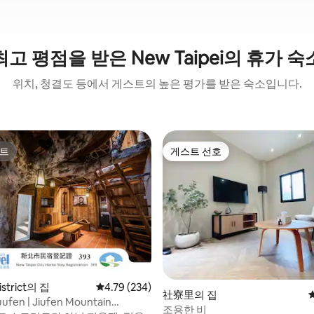
최고 평점을 받은 New Taipei의 휴가 숙
위치, 청결도 등에서 게스트의 높은 평가를 받은 숙소입니다.
트
게스트 선호
트
게스트 선호
 후기 14개
istrict의 집
평점 4.79점(5점 만점), 후기 234개
4.79 (234)
社寮里의 집
uufen | Jiufen Mountain
조용한 비