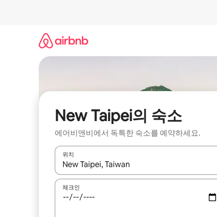
콘
텐
츠
로
바
로
가
기
New Taipei의 숙소
에어비앤비에서 독특한 숙소를 예약하세요.
위치
결과가 나오면 위·아래 화살표 키를 사용하거나 터치
체크인