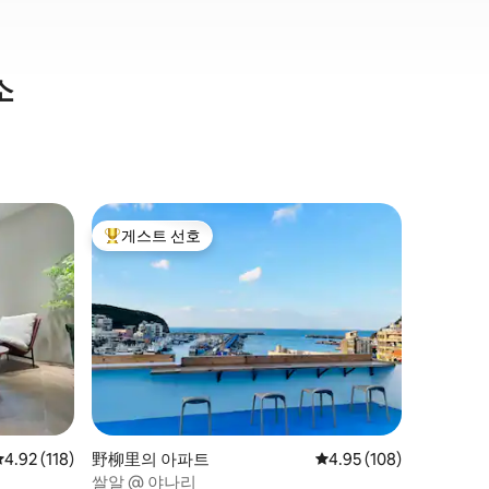
소
Ruifang 
게스트 선호
게스트
상위 게스트 선호
상위 게
-【기억의
• 메모리
고 있으며
문, 구식
하여 장식
어 산과 
간은 스타
있어 이곳
흐름을 잠
으로 TV
평점 4.92점(5점 만점), 후기 118개
4.92 (118)
野柳里의 아파트
평점 4.95점(5점 만점), 
4.95 (108)
며, 영적
모리 지우펀
쌀알 @ 야나리