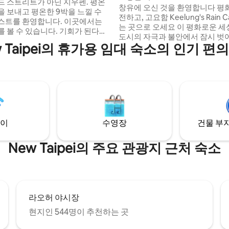
- Treehouse (Characteristic
드 스트리트가 아닌 지우펜. 평온
창유에 오신 것을 환영합니다 평화
 with Private View Patio)
을 보내고 평온한 9박을 느낄 수
전하고, 고요함 Keelung's Rain Capital이라
를 환영합니다. 이곳에서는
는 곳으로 오세요 이 평화로운 세상
를 볼 수 있습니다. 기회가 된다면
도시의 자극과 불안에서 잠시 벗
비 등 하늘에서 하늘을 보거나 사이
w Taipei의 휴가용 임대 숙소의 인기 편
여유롭고 여유로운 방식으로 색
안개와 햇살과 그림자가 바뀌는
살아보세요. 퀄리티 높은 숙소는 
상할 수 있습니다. 밤에는 도시가
함께할 수 있을 정도로 넓습니다.
 나머지는 산악 도시와 산과 바다
주차공간이 있어요 등반 불가 템플
고 혼자 이야기를 나누는 여러분
시장까지 5.5km, 지룽역에서 5.7
하우스는 매력적인
라자는 5.5km 거리에 있으며, 
오래된 집입니다. 이 집은 거의
까지 3.5km 창빈 어항 레인보우
의 전망을 자랑하며, 옛 주민들은
800미터 국립해양과학기술박물
께의 돌담을 사용했습니다. 또는 그
이
수영장
건물 부지
4.3km 킬롱문화센터, 양밍해
시대의 골동품 가구도 볼 수 있습
등 인기 명소와 가깝습니다. 모든
한 목욕 어메니티, 편안한 공용 공
은 예약이 가능합니다. 네 번째 시청이 가능
New Taipei의 주요 관광지 근처 숙소
층에서 건궁산이 내려다보이는 커
한 50인치 평면 TV 모든 게스트
 테라스가 있는 트리하우스의 옛
실이 부착되어 있습니다. 무료 
~ 5명의 친구가 모여 산악 도시의
헤어드라이어가 구비되어 있습니
기에 적합한 공간입니다. | 알림
에어컨이 설치되어 있습니다. 냉
가능 게스트는 와이파이를 무료
장 가까운 주차장에서 도보로 15분
라오허 야시장
수 있습니다.조용한 공간에서 휴
습니다. 좋은 신발을 신고 간단한
현지인 544명이 추천하는 곳
세요.
겨오며 산을 준비하는 것이 좋습