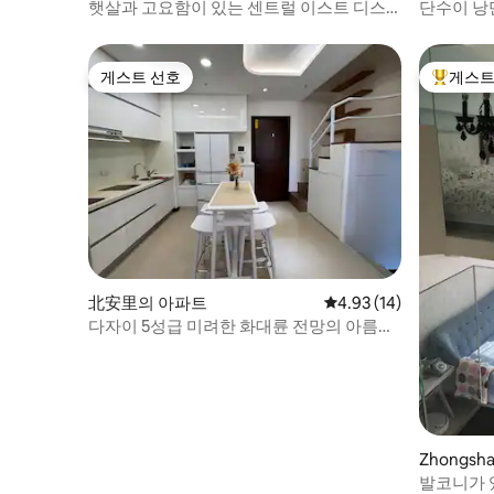
햇살과 고요함이 있는 센트럴 이스트 디스
단수이 낭
릭트 아파트
아늑한 아
게스트 선호
게스트
게스트 선호
상위 게
北安里의 아파트
평점 4.93점(5점 만점),
4.93 (14)
다자이 5성급 미려한 화대륜 전망의 아름다
운 주택, 4.6m의 매우 높은 마법 같은 공간,
대형 침실 2개, 지하철 젠난역에서 도보 1분
거리, 무료 실내 주차 공간 포함
Zhongsha
발코니가 