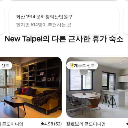
화산 1914 문화창의산업원구
현지인 614명이 추천하는 곳
New Taipei의 다른 근사한 휴가 숙소
 선호
게스트 선호
스트 선호
상위 게스트 선호
 후기 16개
g의 콘도미니엄
평점 4.98점(5점 만점), 후기 62개
4.98 (62)
雙連里의 콘도미니엄