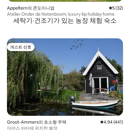
Appeltern의 콘도미니엄
평점 5점(5
5 (32)
Atelier Onder de Notenboom; luxury 6p holiday home
세탁기∙건조기가 있는 농장 체험 숙소
게스트 선호
게스트 선호
Groot-Ammers의 초소형 주택
평점 4.94점(5점
4.94 (441)
아머스 바터에 위치한 별장