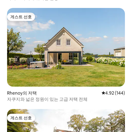
게스트 선호
게스트 선호
Rhenoy의 저택
평점 4.92점(5점
4.92 (144)
자쿠지와 넓은 정원이 있는 고급 저택 전체
게스트 선호
게스트 선호