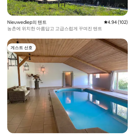
Nieuwediep의 텐트
평점 4.94점(5점
4.94 (102)
농촌에 위치한 아름답고 고급스럽게 꾸며진 텐트
게스트 선호
게스트 선호