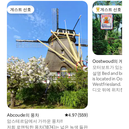
게스트 선호
게스트 선호
게스트 선호
상위 게스트 선호
Oostwoud의 게
모터보트가 있는 물
설명 Bed and break
is located in Oost
Westfriesland
디오 뒤에 위치한 
입니다. B&B로 임
장으로도 임대할 수
맛있는 음식을 먹을 
포스트와 배달되는 
Abcoude의 풍차
평점 4.97점(5점 만점), 후기 559
4.97 (559)
워드가 있습니다. 
암스테르담에서 가까운 풍차!!
하실 수 있습니다.
저희 로맨틱한 풍차(1874)는 넓은 녹색 들판
면 메시지를 보내주