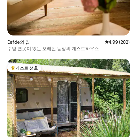
Eefde의 집
평점 4.99점(5점
4.99 (202)
수영 연못이 있는 오래된 농장의 게스트하우스
게스트 선호
상위 게스트 선호