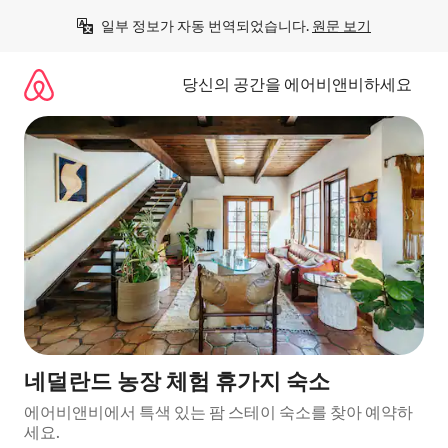
콘
일부 정보가 자동 번역되었습니다. 
원문 보기
텐
츠
로
당신의 공간을 에어비앤비하세요
바
로
가
기
네덜란드 농장 체험 휴가지 숙소
에어비앤비에서 특색 있는 팜 스테이 숙소를 찾아 예약하
세요.