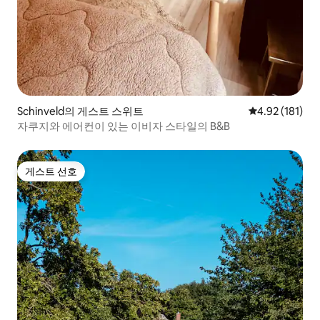
Schinveld의 게스트 스위트
평점 4.92점(5
4.92 (181)
자쿠지와 에어컨이 있는 이비자 스타일의 B&B
게스트 선호
게스트 선호