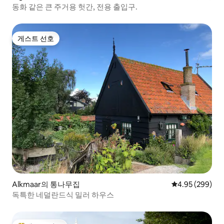
동화 같은 큰 주거용 헛간, 전용 출입구.
게스트 선호
게스트 선호
Alkmaar의 통나무집
평점 4.95점(5점
4.95 (299)
독특한 네덜란드식 밀러 하우스