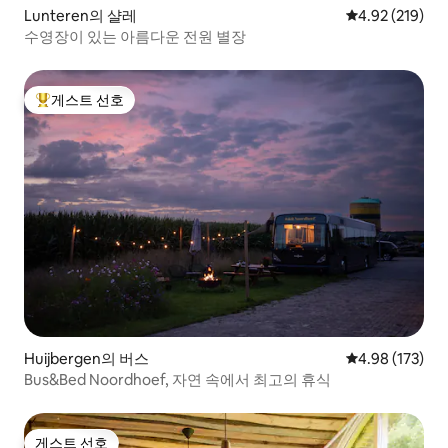
Lunteren의 샬레
평점 4.92점(5점
4.92 (219)
수영장이 있는 아름다운 전원 별장
게스트 선호
상위 게스트 선호
Huijbergen의 버스
평점 4.98점(5점
4.98 (173)
Bus&Bed Noordhoef, 자연 속에서 최고의 휴식
게스트 선호