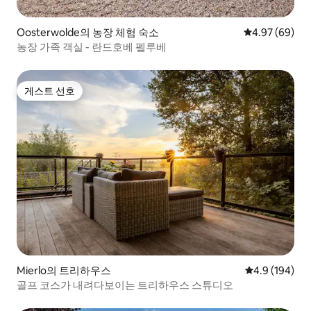
Oosterwolde의 농장 체험 숙소
평점 4.97점(5
4.97 (69)
농장 가족 객실 - 란드호베 펠루베
게스트 선호
게스트 선호
Mierlo의 트리하우스
평점 4.9점(5점
4.9 (194)
골프 코스가 내려다보이는 트리하우스 스튜디오