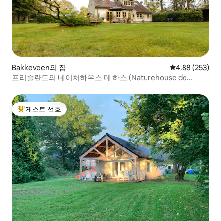
Bakkeveen의 집
평점 4.88점(5점
4.88 (253)
프리슬란드의 네이처하우스 데 하스 (Naturehouse de
Haas).
게스트 선호
상위 게스트 선호