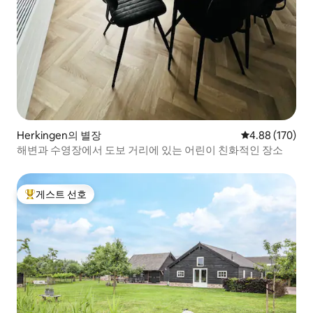
Herkingen의 별장
평점 4.88점(5점
4.88 (170)
해변과 수영장에서 도보 거리에 있는 어린이 친화적인 장소
게스트 선호
상위 게스트 선호