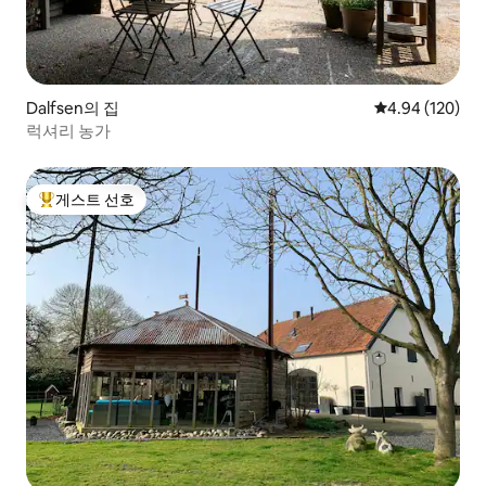
Dalfsen의 집
평점 4.94점(5점
4.94 (120)
럭셔리 농가
게스트 선호
상위 게스트 선호