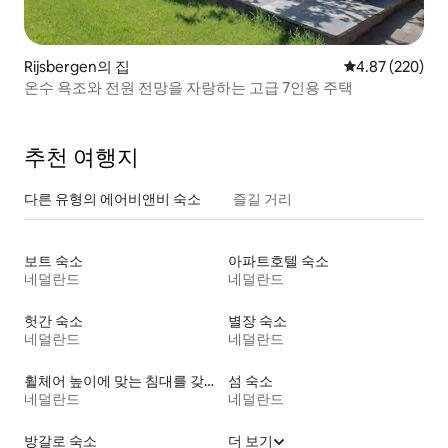
Rijsbergen의 집
평점 4.87점(5점
4.87 (220)
온수 욕조와 전원 전망을 자랑하는 고급 7인용 주택
추천 여행지
다른 유형의 에어비앤비 숙소
즐길 거리
보트 숙소
아파트호텔 숙소
네덜란드
네덜란드
헛간 숙소
별장 숙소
네덜란드
네덜란드
휠체어 높이에 맞는 침대를 갖춘 숙소
섬 숙소
네덜란드
네덜란드
방갈로 숙소
더 보기