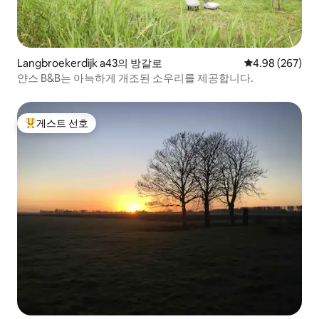
Langbroekerdijk a43의 방갈로
평점 4.98점(5점
4.98 (267)
얀스 B&B는 아늑하게 개조된 소우리를 제공합니다.
게스트 선호
상위 게스트 선호