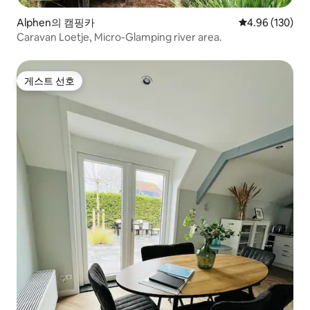
Alphen의 캠핑카
평점 4.96점(5점
4.96 (130)
Caravan Loetje, Micro-Glamping river area.
게스트 선호
게스트 선호