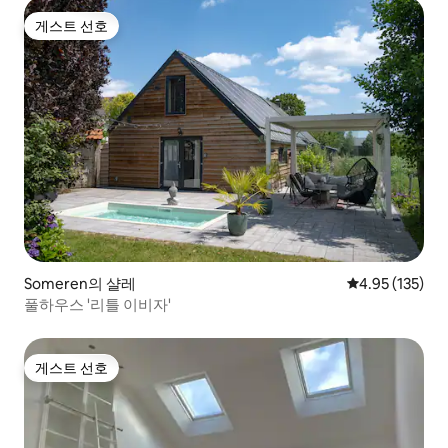
게스트 선호
게스트 선호
Someren의 샬레
평점 4.95점(5
4.95 (135)
풀하우스 '리틀 이비자'
게스트 선호
게스트 선호