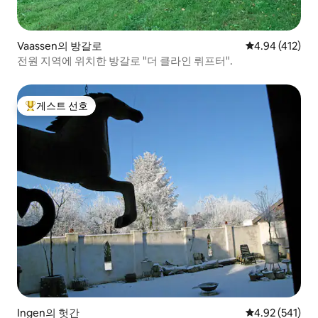
Vaassen의 방갈로
평점 4.94점(5
4.94 (412)
전원 지역에 위치한 방갈로 "더 클라인 뤼프터".
게스트 선호
상위 게스트 선호
Ingen의 헛간
평점 4.92점(5점
4.92 (541)