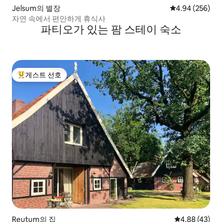
Jelsum의 별장
평점 4.94점(5점
4.94 (256)
자연 속에서 편안하게 휴식사
파티오가 있는 팜 스테이 숙소
게스트 선호
상위 게스트 선호
Reutum의 집
평점 4.88점(5
4.88 (43)