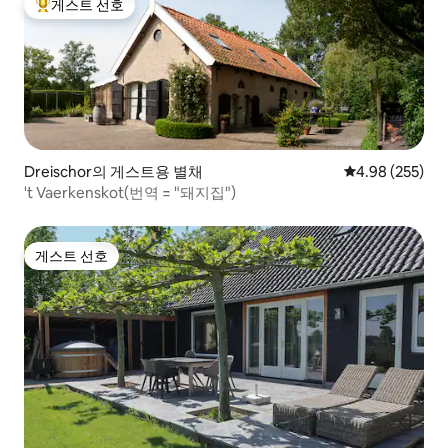
게스트 선호
상위 게스트 선호
Dreischor의 게스트용 별채
평점 4.98점(5점
4.98 (255)
't Vaerkenskot(번역 = "돼지집")
게스트 선호
게스트 선호