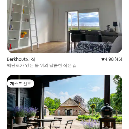
Berkhout의 집
평점 4.98점(5
4.98 (45)
벽난로가 있는 물 위의 달콤한 작은 집
게스트 선호
게스트 선호