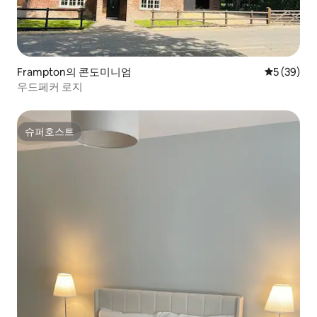
Frampton의 콘도미니엄
평점 5점(5
5 (39)
우드페커 로지
슈퍼호스트
슈퍼호스트