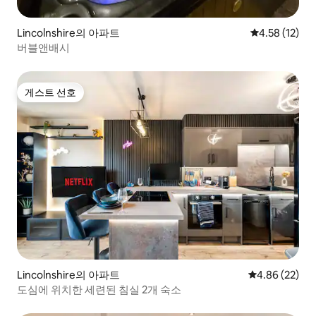
Lincolnshire의 아파트
평점 4.58점(5
4.58 (12)
버블앤배시
게스트 선호
게스트 선호
Lincolnshire의 아파트
평점 4.86점(5
4.86 (22)
도심에 위치한 세련된 침실 2개 숙소