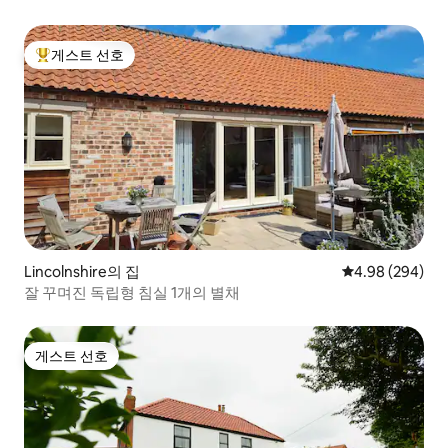
게스트 선호
상위 게스트 선호
Lincolnshire의 집
평점 4.98점(5점
4.98 (294)
잘 꾸며진 독립형 침실 1개의 별채
게스트 선호
게스트 선호