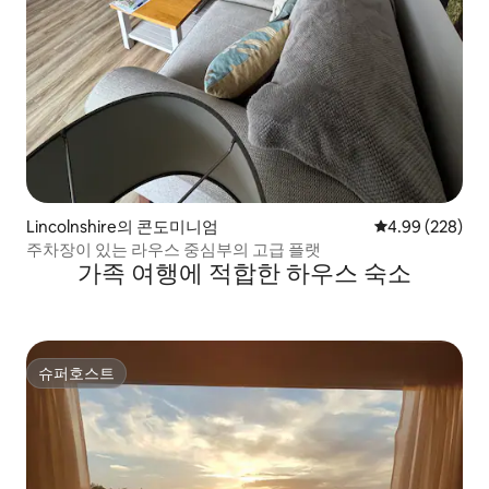
Lincolnshire의 콘도미니엄
평점 4.99점(5점
4.99 (228)
주차장이 있는 라우스 중심부의 고급 플랫
가족 여행에 적합한 하우스 숙소
슈퍼호스트
슈퍼호스트