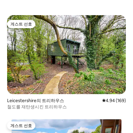
게스트 선호
게스트 선호
Leicestershire의 트리하우스
평점 4.94점(5점
4.94 (169)
철도를 재탄생시킨 트리하우스
게스트 선호
게스트 선호