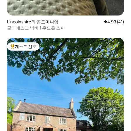
Lincolnshire의 콘도미니엄
평점 4.93점(
4.93 (41)
글레네스크 넘버 1 우드홀 스파
게스트 선호
상위 게스트 선호