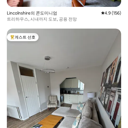
Lincolnshire의 콘도미니엄
평점 4.9점(5점
4.9 (156)
트리하우스, 시내까지 도보, 공용 전망
게스트 선호
상위 게스트 선호