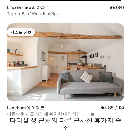
Lincolnshire의 아파트
평점 5점(5
5 (34)
Taj ma 'Paul' Woodhall Spa
게스트 선호
게스트 선호
Laneham의 아파트
평점 4.88점(5점
4.88 (193)
아름다운 시골 지역에 위치한 매력적인 아파트
타터샬 성 근처의 다른 근사한 휴가지 숙
소