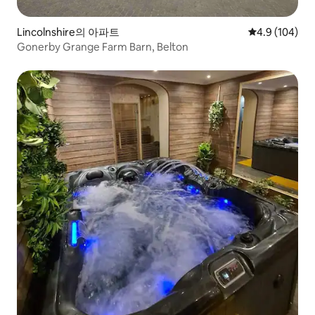
Lincolnshire의 아파트
평점 4.9점(5점
4.9 (104)
Gonerby Grange Farm Barn, Belton