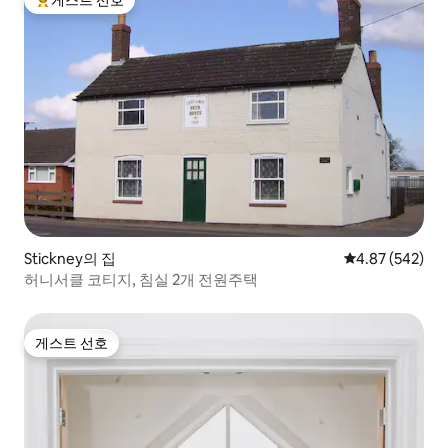
게스트 선호
상위 게스트 선호
Stickney의 집
평점 4.87점(5점
4.87 (542)
허니서클 코티지, 침실 2개 전원주택
게스트 선호
게스트 선호