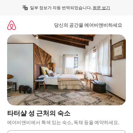
콘
일부 정보가 자동 번역되었습니다. 
원문 보기
텐
츠
로
당신의 공간을 에어비앤비하세요
바
로
가
기
타터샬 성 근처의 숙소
에어비앤비에서 특색 있는 숙소, 독채 등을 예약하세요.