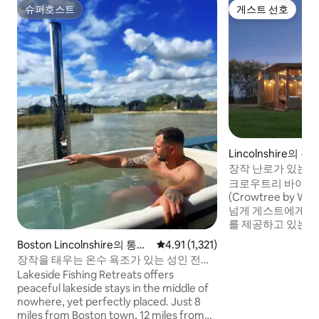
슈퍼호스트
게스트 선호
슈퍼호스트
게스트 선호
Lincolnshire의 
장작 난로가 있는 
무집
크로우트리 바이 
(Crowtree by Wig
넘게 게스트에게 '멋
를 제공하고 있는 영
의 일부입니다! 저희 숙소에는 2개의 새로
Boston Lincolnshire의 통나
평점 4.91점(5점 만점), 후기 1,321
4.91 (1,321)
운 프리미엄 캐빈(
무집
장작을 태우는 온수 욕조가 있는 성인 전용
반 불가)을 포함하여
통나무집
Lakeside Fishing Retreats offers
는 캐빈이 있으며, 
peaceful lakeside stays in the middle of
을 수용할 수 있는 
nowhere, yet perfectly placed. Just 8
컨셔 시골의 웰랜드
miles from Boston town, 12 miles from
로우트리 바이 위그웜