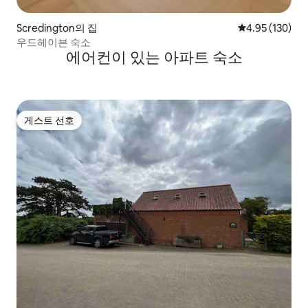
Scredington의 집
평점 4.95점(5점
4.95 (130)
우드헤이븐 숙소
에어컨이 있는 아파트 숙소
게스트 선호
게스트 선호