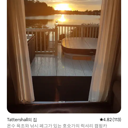
Tattershall의 집
평점 4.82점(5
4.82 (113)
온수 욕조와 낚시 페그가 있는 호숫가의 럭셔리 캠핑카