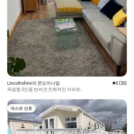
Lincolnshire의 콘도미니엄
평점 5점(5
5 (35)
독립형 2인용 반려견 친화적인 아파트.
게스트 선호
게스트 선호