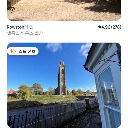
Rowston의 집
평점 4.96점(5점
4.96 (278)
엘름스 하우스 별장
게스트 선호
상위 게스트 선호