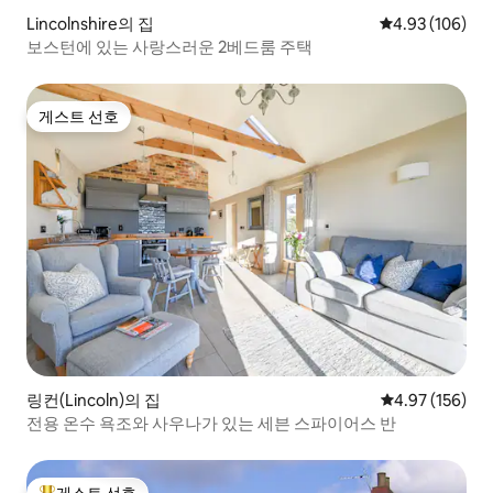
Lincolnshire의 집
평점 4.93점(5점
4.93 (106)
보스턴에 있는 사랑스러운 2베드룸 주택
게스트 선호
게스트 선호
링컨(Lincoln)의 집
평점 4.97점(5점
4.97 (156)
전용 온수 욕조와 사우나가 있는 세븐 스파이어스 반