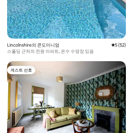
Lincolnshire의 콘도미니엄
평점 5점(5
5 (52)
스폴딩 근처의 전원 아파트, 온수 수영장 있음
게스트 선호
게스트 선호