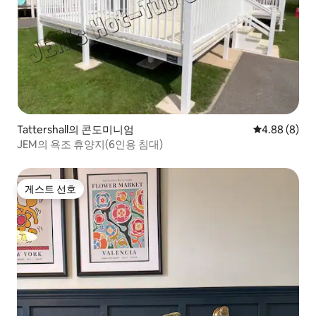
Tattershall의 콘도미니엄
평점 4.88점(
4.88 (8)
JEM의 욕조 휴양지(6인용 침대)
게스트 선호
게스트 선호