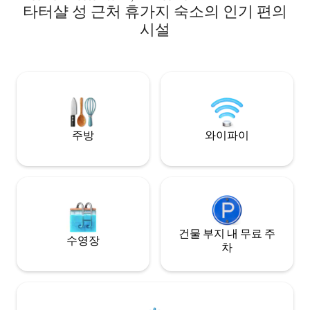
타터샬 성 근처 휴가지 숙소의 인기 편의
Skegness Beach and 3 miles from the
by Wigwam Holi
coast with award-winning RSPB
화로운 글램핑 휴양
시설
marshes. We have 28 Cabins set on a 3
acre lake: - Adult Only Double Cabin with
Log Burning Hot Tub (Pet friendly/Non
Pet friendly Cabins) - Standard Double
(Child/Pet friendly/Non Pet friendly
Cabins). - Twin Cabin (Child/Pet friendly)
You can also enjoy our onsite Pizza Shed
& Bar!
주방
와이파이
건물 부지 내 무료 주
수영장
차