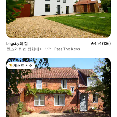
Legsby의 집
평점 4.91점(5
4.91 (136)
월즈와 링컨 탐험에 이상적 | Pass The Keys
게스트 선호
상위 게스트 선호