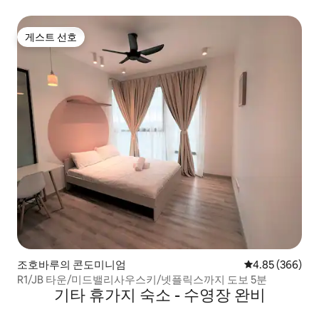
게스트 선호
게스트 선호
조호바루의 콘도미니엄
평점 4.85점(5점
4.85 (366)
R1/JB 타운/미드밸리사우스키/넷플릭스까지 도보 5분
기타 휴가지 숙소 - 수영장 완비