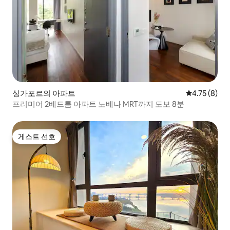
싱가포르의 아파트
평점 4.75점(
4.75 (8)
프리미어 2베드룸 아파트 노베나 MRT까지 도보 8분
게스트 선호
게스트 선호