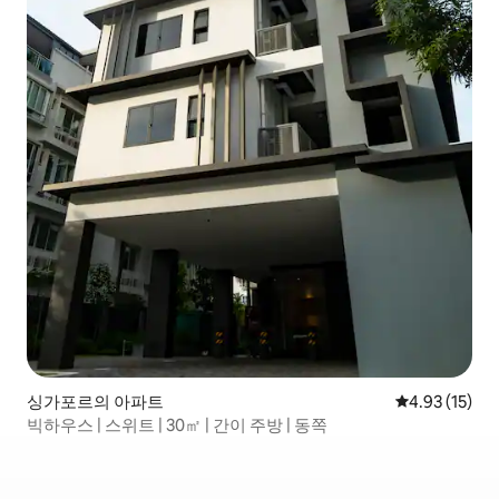
싱가포르의 아파트
평점 4.93점(5
4.93 (15)
빅하우스 | 스위트 | 30㎡ | 간이 주방 | 동쪽