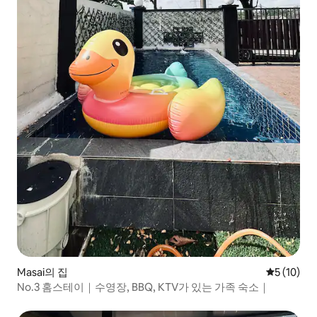
Masai의 집
평점 5점(5
5 (10)
No.3 홈스테이｜수영장, BBQ, KTV가 있는 가족 숙소｜