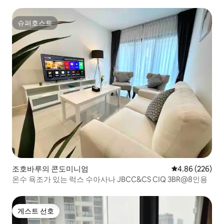
CIQ】
슈퍼호스트
슈퍼호스트
조호바루의 콘도미니엄
평점 4.86점(5점
4.86 (226)
온수 욕조가 있는 럭스 수아사나 JBCC&CS CIQ 3BR@8인용
게스트 선호
게스트 선호