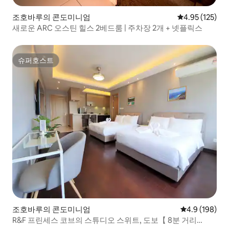
조호바루의 콘도미니엄
평점 4.95점(5
4.95 (125)
새로운 ARC 오스틴 힐스 2베드룸 | 주차장 2개 + 넷플릭스
슈퍼호스트
슈퍼호스트
조호바루의 콘도미니엄
평점 4.9점(5점
4.9 (198)
R&F 프린세스 코브의 스튜디오 스위트, 도보【 8분 거리