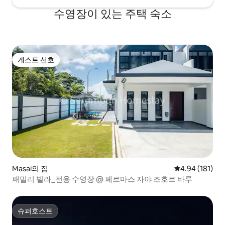
수영장이 있는 주택 숙소
게스트 선호
게스트 선호
Masai의 집
평점 4.94점(5
4.94 (181)
패밀리 빌라_전용 수영장 @ 페르마스 자야 조호르 바루
슈퍼호스트
슈퍼호스트