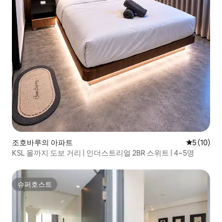
조호바루의 아파트
평점 5점(5
5 (10)
KSL 몰까지 도보 거리 | 인더스트리얼 2BR 스위트 | 4~5명
슈퍼호스트
슈퍼호스트