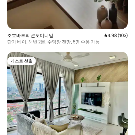
조호바루의 콘도미니엄
평점 4.98점(5점
4.98 (103)
단가 베이, 해변 2분, 수영장 전망, 5명 수용 가능
게스트 선호
게스트 선호