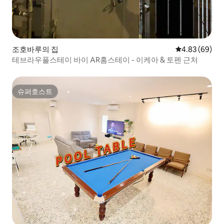
조호바루의 집
평점 4.83점(5
4.83 (69)
테브라우풀스테이 바이 AR홈스테이 - 이케아 & 토펜 근처
슈퍼호스트
슈퍼호스트