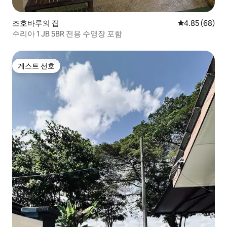
조호바루의 집
평점 4.85점(5
4.85 (68)
수리아 1 JB 5BR 전용 수영장 포함
게스트 선호
게스트 선호