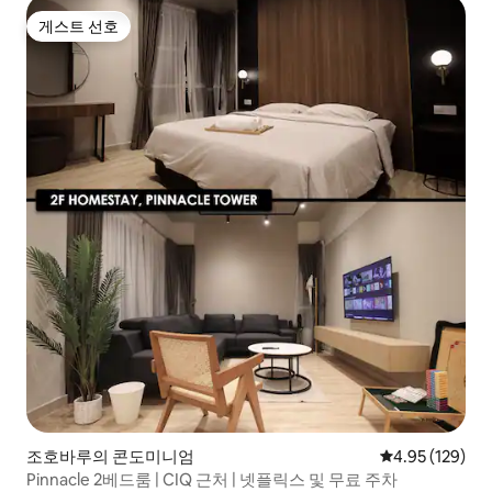
게스트 선호
게스트 선호
조호바루의 콘도미니엄
평점 4.95점(5점
4.95 (129)
Pinnacle 2베드룸 | CIQ 근처 | 넷플릭스 및 무료 주차