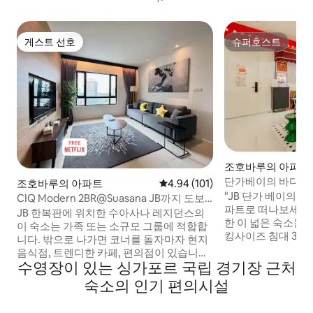
게스트 선호
슈퍼호스트
게스트 선호
슈퍼호스트
조호바루의 아파트
단가베이의 바다 전
조호바루의 아파트
평점 4.94점(5점 만점), 후기 101
4.94 (101)
"JB 단가 베이의 
CIQ Modern 2BR@Suasana JB까지 도보
파트로 떠나보세요
거리 | 6인용 | JBCC 및 CS
JB 한복판에 위치한 수아사나 레지던스의
한 이 넓은 숙소는 객
이 숙소는 가족 또는 소규모 그룹에 적합합
킹사이즈 침대 3개,
니다. 밖으로 나가면 코너를 돌자마자 현지
추고 있습니다. 세면
음식점, 트렌디한 카페, 편의점이 있습니다.
넷플릭스, 유튜브, 
수영장이 있는 싱가포르 국립 경기장 근처
• 하이딜라오 핫팟까지 1분 • 콤타르 JBCC
드게임, 10,000
& 시티 스퀘어 몰까지 2분 • JB 센트럴/CIQ
숙소의 인기 편의시설
이드 머신과 같은 
까지 도보 3분 • 바자 카랏(야시장)까지 7분
한 무료 주차 공간 
• 스툴랑 라우트 & R&F 몰까지 10분 • KSL &