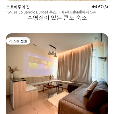
조호바루의 집
평점 4.67점(
4.67 (3)
16인용 Jb Banglo Burget 홈스테이 @ KslMall까지 5분
수영장이 있는 콘도 숙소
게스트 선호
게스트 선호