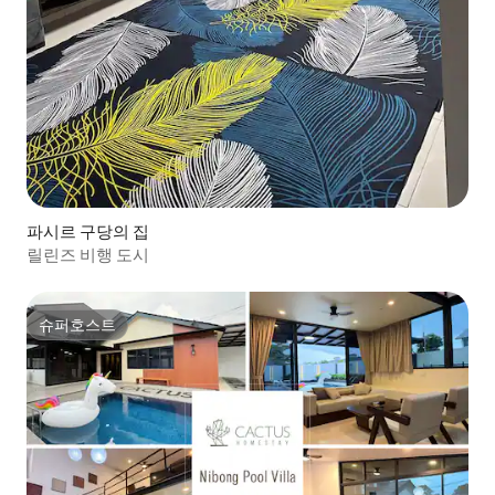
파시르 구당의 집
릴린즈 비행 도시
슈퍼호스트
슈퍼호스트