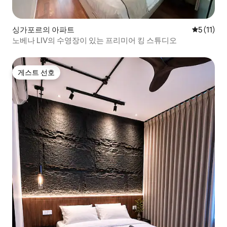
싱가포르의 아파트
평점 5점(5
5 (11)
노베나 LIV의 수영장이 있는 프리미어 킹 스튜디오
게스트 선호
게스트 선호