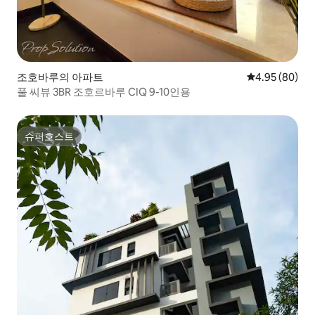
조호바루의 아파트
평점 4.95점(5
4.95 (80)
풀 씨뷰 3BR 조호르바루 CIQ 9-10인용
슈퍼호스트
슈퍼호스트