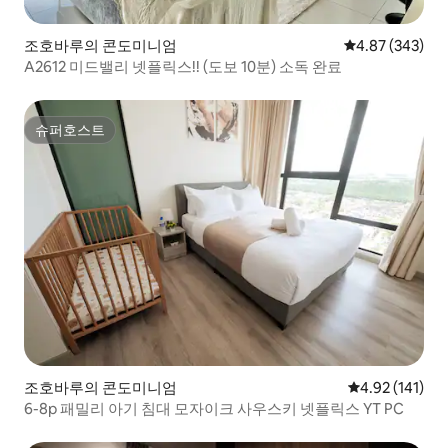
조호바루의 콘도미니엄
평점 4.87점(5점
4.87 (343)
A2612 미드밸리 넷플릭스!!️ (도보 10분) 소독 완료
슈퍼호스트
슈퍼호스트
조호바루의 콘도미니엄
평점 4.92점(5
4.92 (141)
6-8p 패밀리 아기 침대 모자이크 사우스키 넷플릭스 YT PC