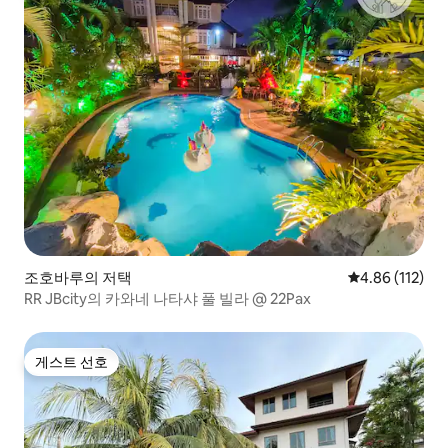
조호바루의 저택
평점 4.86점(5
4.86 (112)
RR JBcity의 카와네 나타샤 풀 빌라 @ 22Pax
게스트 선호
게스트 선호