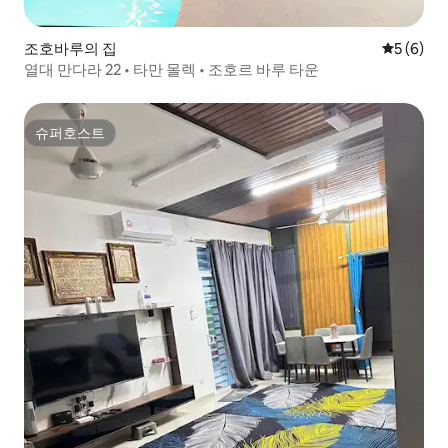
조호바루의 집
평점 5점(
5 (6)
열대 만다라 22 • 타만 몰렉 • 조호르 바루 타운
슈퍼호스트
슈퍼호스트