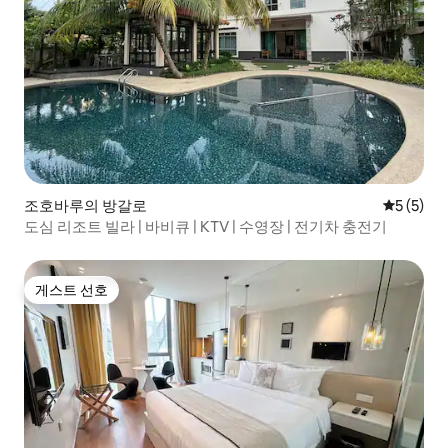
조호바루의 방갈로
평점 5점(
5 (5)
도심 리조트 빌라 | 바비큐 | KTV | 수영장 | 전기차 충전기
게스트 선호
게스트 선호