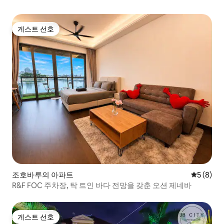
게스트 선호
게스트 선호
조호바루의 아파트
평점 5점(
5 (8)
R&F FOC 주차장, 탁 트인 바다 전망을 갖춘 오션 제네바
게스트 선호
게스트 선호