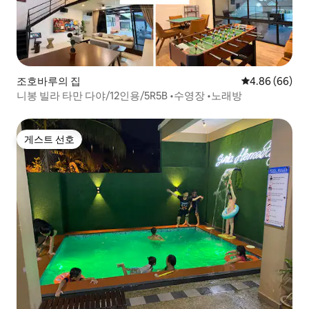
조호바루의 집
평점 4.86점(5
4.86 (66)
니봉 빌라 타만 다야/12인용/5R5B •수영장 •노래방
게스트 선호
게스트 선호