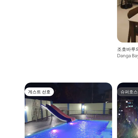
조호바루
Danga Ba
인
게스트 선호
슈퍼호스
게스트 선호
슈퍼호스