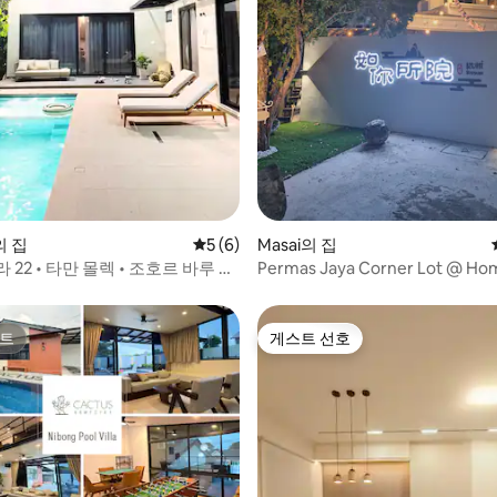
후기 133개
 집
평점 5점(5점 만점), 후기 6개
5 (6)
Masai의 집
 22 • 타만 몰렉 • 조호르 바루 타
Permas Jaya Corner Lot @ Ho
트
게스트 선호
트
게스트 선호