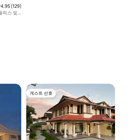
지 도보 5분
점 4.95점(5점 만점), 후기 129개
4.95 (129)
 넷플릭스 및
게스트 선호
게스트 선호