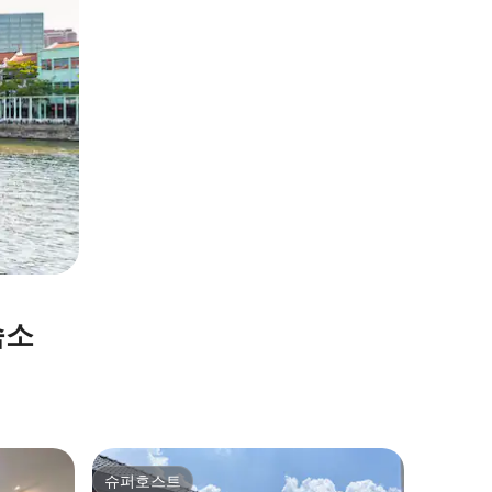
숙소
조호바루
슈퍼호스트
슈퍼호
슈퍼호스트
슈퍼호