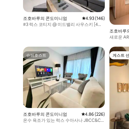
조호바루의 콘도미니엄
평점 4.93점(5점 만점), 
4.93 (146)
#3 럭스 코티지 @ 미드밸리 사우스키 [4인
용]
조호바루
새로운 AR
개 + 넷플
슈퍼호스트
게스트 
슈퍼호스트
게스트 
조호바루의 콘도미니엄
평점 4.86점(5점 만점), 
4.86 (226)
온수 욕조가 있는 럭스 수아사나 JBCC&CS
CIQ 3BR@8인용