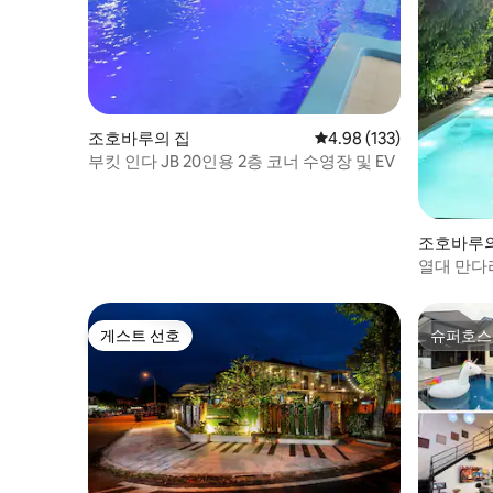
조호바루의 집
평점 4.98점(5점 만점), 
4.98 (133)
부킷 인다 JB 20인용 2층 코너 수영장 및 EV
조호바루의
열대 만다라
운
게스트 선호
슈퍼호스
게스트 선호
슈퍼호스