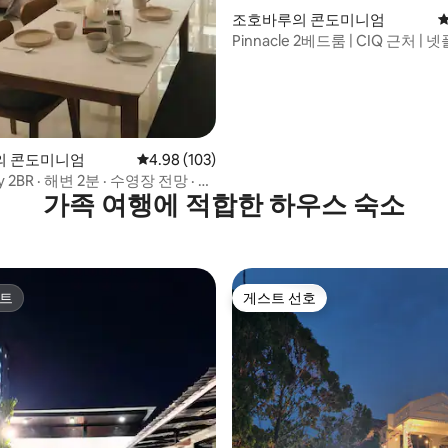
조호바루의 콘도미니엄
평
Pinnacle 2베드룸 | CIQ 근처 |
무료 주차
의 콘도미니엄
평점 4.98점(5점 만점), 후기 103개
4.98 (103)
y 2BR · 해변 2분 · 수영장 전망 · 5
가족 여행에 적합한 하우스 숙소
트
게스트 선호
트
게스트 선호