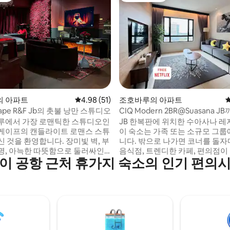
 후기 45개
의 아파트
평점 4.98점(5점 만점), 후기 51개
4.98 (51)
조호바루의 아파트
scape R&F Jb의 촛불 낭만 스튜디오
CIQ Modern 2BR@Suasana J
거리 | 6인용 | JBCC 및 CS
루에서 가장 로맨틱한 스튜디오인
JB 한복판에 위치한 수아사나 
케이프의 캔들라이트 로맨스 스튜
이 숙소는 가족 또는 소규모 그룹
 것을 환영합니다. 장미빛 벽, 부
니다. 밖으로 나가면 코너를 돌자
명, 아늑한 따뜻함으로 둘러싸인
음식점, 트렌디한 카페, 편의점이
이 공항 근처 휴가지 숙소의 인기 편의
 사랑과 축하를 위해 설계되었습
• 하이딜라오 핫팟까지 1분 • 콤타르
플, 기념일 또는 프로포즈에 완벽한
시티 스퀘어 몰까지 2분 • JB 센트
 아름다운 XXL 장미 꽃다발, 부
지 도보 3분 • 바자 카랏(야시장)까지 7분 •
급 침구, 주방 필수품, 음악 시스
스툴랑 라우트 & R&F 몰까지 10분 •
릭스 TV가 제공됩니다.모든 구석에
사우스키 미드 밸리까지 15분 • 
라움이 숨어 있습니다. 두 분만을
레이시아까지 25분 • JPO 프리
다. Short Escape은 항상 프
및 세나이 공항까지 30분
박 경험을 제공합니다.