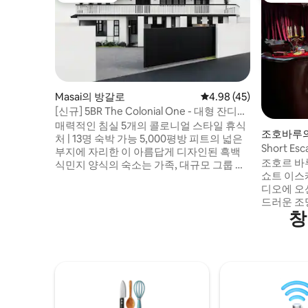
Masai의 방갈로
평점 4.98점(5점 만점),
4.98 (45)
[신규] 5BR The Colonial One - 대형 잔디밭
및 당구대
매력적인 침실 5개의 콜로니얼 스타일 휴식
조호바루
처 | 13명 숙박 가능 5,000평방 피트의 넓은
Short E
부지에 자리한 이 아름답게 디자인된 흑백
조호르 바
식민지 양식의 숙소는 가족, 대규모 그룹 또
쇼트 이스
는 함께 여행하는 친구에게 안성맞춤입니
디오에 오신
다. 하이라이트: • 침실 5개(침실 4개에 전용
드러운 조
욕실) • 퀸사이즈 침대 4개, 슈퍼 싱글 1개, 소
창
이 공간은
파 베드 1개, 1.9m 싱글 침대 2개가 있는 롤
니다. 커
아웃 침대 1개 • 에온 슈퍼마켓까지 5분 • 페
이 객실에는
르마스 푸드 디스트릭트까지 5분 • 이케아
드러운 5성
테브라우까지 15분 거리 • 사우스키 몰까지
템, 넷플
15분 • 오스틴산까지 15분 거리 • 레고랜드까
달콤한 놀
지 30분
위한 공간입니
리미엄 숙