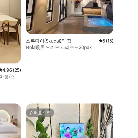
스쿠다이(Skudai)의 집
평점 5점(5점 만점),
5 (15)
Nola暖居 오키드 시리즈～20pax
평점 4.96점(5점 만점), 후기 25개
4.96 (25)
/마장/스테
슈퍼호스트
슈퍼호스트