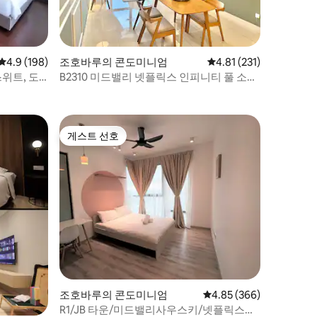
평점 4.9점(5점 만점), 후기 198개
4.9 (198)
조호바루의 콘도미니엄
평점 4.81점(5점 만점),
4.81 (231)
위트, 도
B2310 미드밸리 넷플릭스 인피니티 풀 소독
완료
게스트 선호
게스트 선호
조호바루의 콘도미니엄
평점 4.85점(5점 만점), 
4.85 (366)
R1/JB 타운/미드밸리사우스키/넷플릭스까