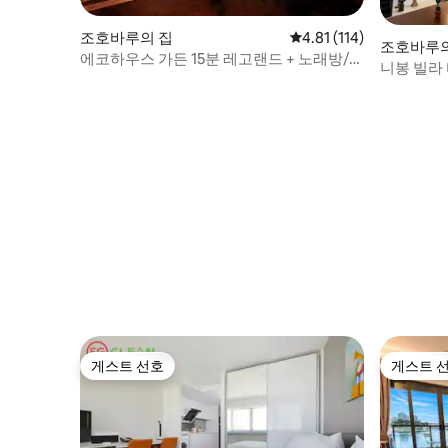
조호바루의 집
평점 4.81점(5점 만점), 
4.81 (114)
조호바루의
에코하우스 가든 15분 레고랜드 + 노래방/당
니봉 빌라 
구대
노래방
게스트 선호
게스트 
게스트 선호
게스트 