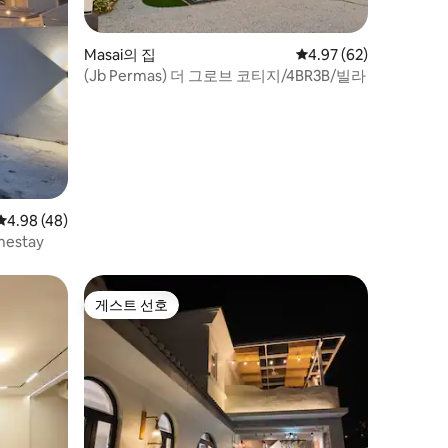
Masai의 집
평점 4.97점(5점 만점),
4.97 (62)
(Jb Permas) 더 그로브 코티지/4BR3B/빌라
평점 4.98점(5점 만점), 후기 48개
4.98 (48)
mestay
게스트 선호
게스트 선호