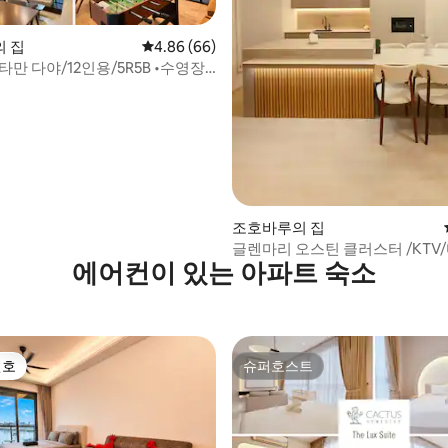
후기 114개
 집
평점 4.86점(5점 만점), 후기 66개
4.86 (66)
타만 다야/12인용/5R5B •수영장 •
조호바루의 집
글렌마리 오스틴 클러스터 /KTV
에어컨이 있는 아파트 숙소
이케이션
선호
슈퍼호스트
선호
슈퍼호스트