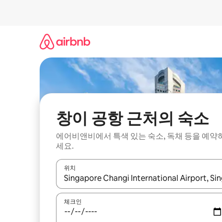
콘
텐
츠
로
바
로
가
기
창이 공항 근처의 숙소
에어비앤비에서 특색 있는 숙소, 독채 등을 예약
세요.
위치
결과가 나오면 위·아래 화살표 키를 사용하거나 터치
체크인