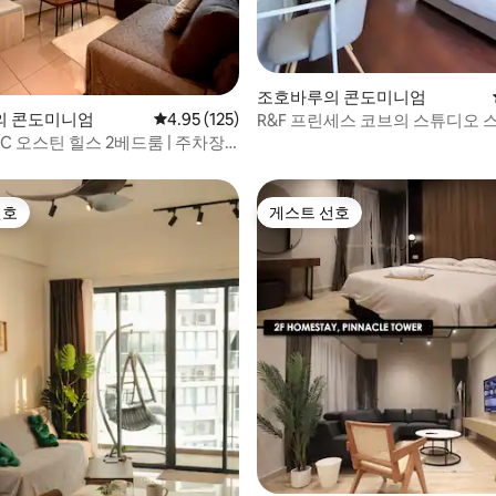
후기 146개
조호바루의 콘도미니엄
의 콘도미니엄
평점 4.95점(5점 만점), 후기 125개
4.95 (125)
R&F 프린세스 코브의 스튜디오 스
보【 8분 거리 CIQ】
C 오스틴 힐스 2베드룸 | 주차장 2
릭스
선호
게스트 선호
선호
게스트 선호
후기 226개