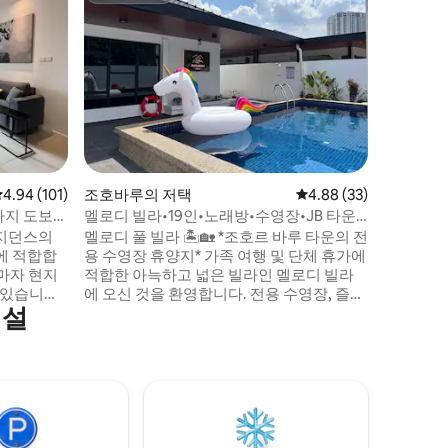
【욕조 및
【프로젝
호텔 스타
자랑하는
오신 것을 환영합
니에 있으
제공합니다
니다. *
덮여 있
마세요. 편안한 침대에 누워 HD 프로젝터로
영화 경험
평점 4.94점(5점 만점), 후기 101개
4.94 (101)
조호바루의 저택
평점 4.88점(5점 만점),
4.88 (33)
바다 전망과 
숙소를 예
B까지 도보
멜로디 빌라•19인•노래방•수영장•JB 타운
보세요!
•KSL 5분
레지던스의
멜로디 풀 빌라 🏝️🏡 *조호르 바루 타운의 전
에 적합합
용 수영장 휴양지* 가족 여행 및 단체 휴가에
마자 현지
적합한 아늑하고 넓은 빌라인 멜로디 빌라
 있습니다.
에 오신 것을 환영합니다. 전용 수영장, 즐거
시설
 JBCC &
운 편의시설, 20세기 중반의 현대적이고 편
럴/CIQ까
안한 공간을 즐겨보세요. 최고의 명소 근처
의 전략적 위치에 있습니다! 경비원이 순찰
 KSL &
하는 출입이 제한되고 경비가 있는 커뮤니
레고랜드 말
티 내에 위치하고 있습니다. 멜로디 빌라에
미엄 아울렛
머무시는 동안 안전을 보장합니다! KSL 시
티 몰 및 홀리데이 플라자까지 도보 5분 거
리!