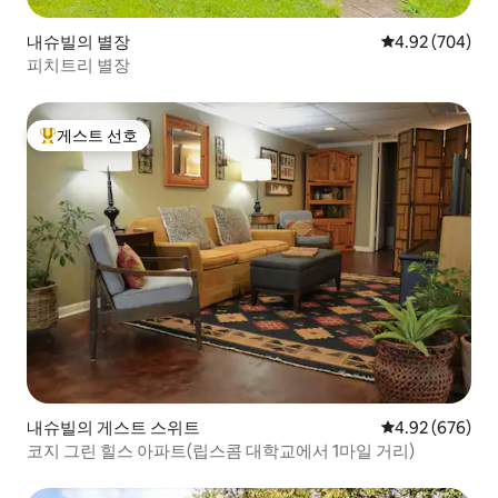
내슈빌의 별장
평점 4.92점(5점
4.92 (704)
피치트리 별장
게스트 선호
상위 게스트 선호
내슈빌의 게스트 스위트
평점 4.92점(5점
4.92 (676)
코지 그린 힐스 아파트(립스콤 대학교에서 1마일 거리)