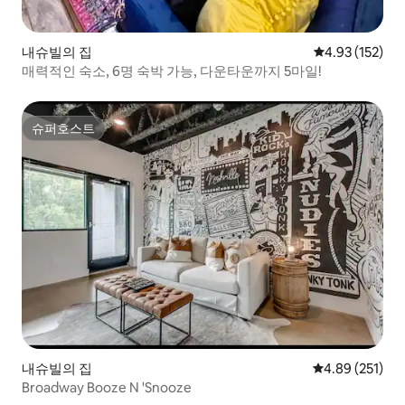
내슈빌의 집
평점 4.93점(5
4.93 (152)
매력적인 숙소, 6명 숙박 가능, 다운타운까지 5마일!
슈퍼호스트
슈퍼호스트
내슈빌의 집
평점 4.89점(5점
4.89 (251)
Broadway Booze N 'Snooze