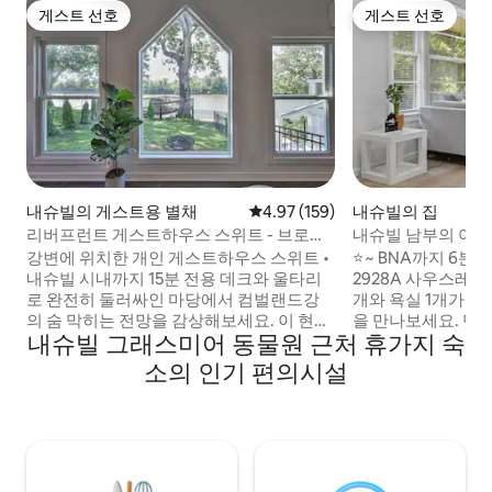
게스트 선호
게스트 선호
게스트 선호
게스트 선호
내슈빌의 게스트용 별채
평점 4.97점(5점 만점), 후기 159
4.97 (159)
내슈빌의 집
리버프런트 게스트하우스 스위트 - 브로드
내슈빌 남부의 아늑한 숙소
웨이까지 15분
거리->브로드웨이
강변에 위치한 개인 게스트하우스 스위트 •
⭐~ BNA까지 6분 ⭐~
내슈빌 시내까지 15분 전용 데크와 울타리
2928A 사우스레이
로 완전히 둘러싸인 마당에서 컴벌랜드강
개와 욕실 1개가 
의 숨 막히는 전망을 감상해보세요. 이 현대
을 만나보세요. 단
내슈빌 그래스미어 동물원 근처 휴가지 숙
적인 워터프런트 휴양지는 양쪽의 장점을
적인 이 숙소는 도
모두 제공합니다. 브로드웨이, 더 걸치, 브
하기에 편리하며 
소의 인기 편의시설
리지스톤 아레나, 내슈빌 시내에서 단 15분
다. 한 달 이상 장기 숙박 시, 격주로 제공되
거리에 있는 평화로운 강변 휴양지입니다.
는 무료 하우스키핑
🌊 강 전망을 감상할 수 있는 전용 워터프런
요! 저희는 즐거운 저녁이나 조용한 휴식 시
트 데크 🚣🏻 🐾 숙소 전체를 둘러싼 울타리,
간을 위해 다양한 보
반려동물 동반이 가능한 마당 🐕‍🦺 🎸브로드
합니다. 지금 예약하고 음악의 도시 내슈빌
웨이, 브리지스톤, 걸치까지 15분 🤠 ✈️ BNA
을 즐기세요!