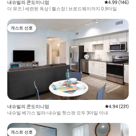
내슈빌의 콘도미니엄
평점 4.99점(5점
4.99 (146)
더 뮤즈 | 세련된 옥상 | 헬스장 | 브로드웨이까지 0.9마일
게스트 선호
게스트 선호
내슈빌의 콘도미니엄
평점 4.94점(5점
4.94 (231)
내슈빌 베가스 빌라-내슈빌 핫스팟 모두 3마일 이내
게스트 선호
게스트 선호