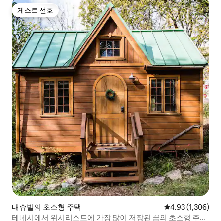
게스트 선호
게스트 선호
내슈빌의 초소형 주택
평점 4.93점(5점 
4.93 (1,306)
테네시에서 위시리스트에 가장 많이 저장된 꿈의 초소형 주택