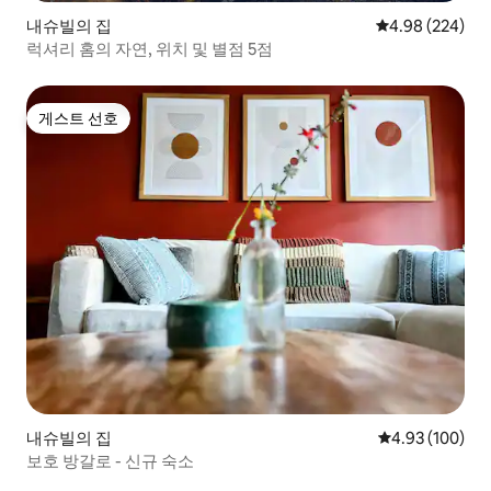
내슈빌의 집
평점 4.98점(5점
4.98 (224)
럭셔리 홈의 자연, 위치 및 별점 5점
게스트 선호
게스트 선호
내슈빌의 집
평점 4.93점(5점
4.93 (100)
보호 방갈로 - 신규 숙소