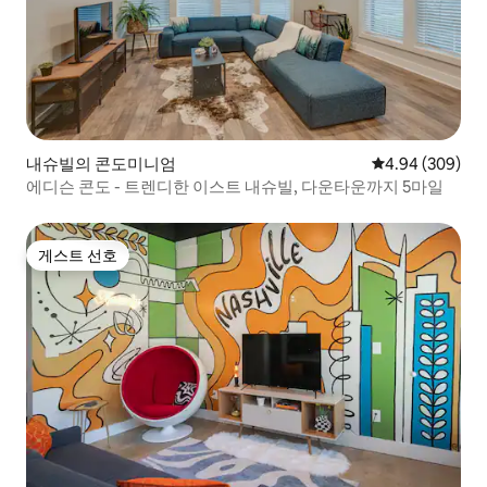
내슈빌의 콘도미니엄
평점 4.94점(5점
4.94 (309)
에디슨 콘도 - 트렌디한 이스트 내슈빌, 다운타운까지 5마일
게스트 선호
게스트 선호