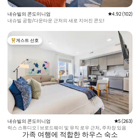
내슈빌의 콘도미니엄
평점 4.92점(5점
4.92 (102)
내슈빌 공항/다운타운 근처의 새로 지어진 콘도!
게스트 선호
상위 게스트 선호
내슈빌의 콘도미니엄
평점 5점(5점
5 (263)
럭스 스튜디오 | 브로드웨이 및 뮤직 로우 근처, 주차장 있음
가족 여행에 적합한 하우스 숙소