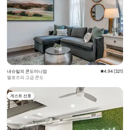
내슈빌의 콘도미니엄
평점 4.94점(5점
4.94 (321)
멜로즈의 고급 콘도
게스트 선호
게스트 선호