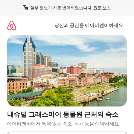
콘
일부 정보가 자동 번역되었습니다. 
원문 보기
텐
츠
로
당신의 공간을 에어비앤비하세요
바
로
가
기
내슈빌 그래스미어 동물원 근처의 숙소
에어비앤비에서 특색 있는 숙소, 독채 등을 예약하세요.