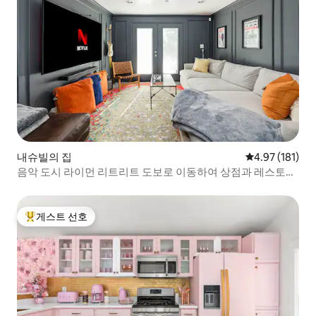
내슈빌의 집
평점 4.97점(5
4.97 (181)
음악 도시 라이먼 리트리트 도보로 이동하여 상점과 레스토랑
방문
게스트 선호
상위 게스트 선호