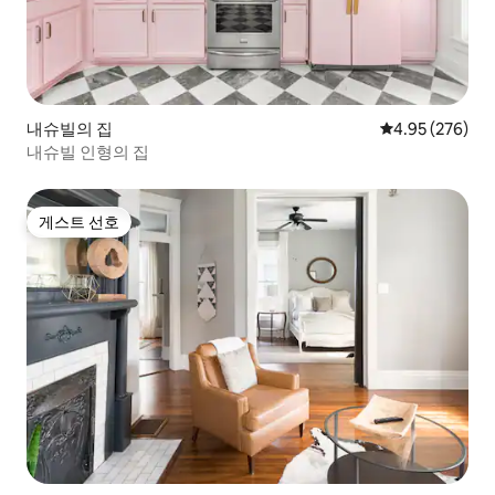
내슈빌의 집
평점 4.95점(5점
4.95 (276)
내슈빌 인형의 집
게스트 선호
게스트 선호