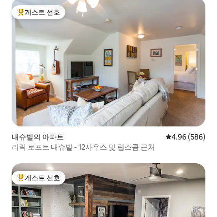
게스트 선호
상위 게스트 선호
내슈빌의 아파트
평점 4.96점(5점
4.96 (586)
리릭 로프트 내슈빌 - 12사우스 및 립스콤 근처
게스트 선호
상위 게스트 선호