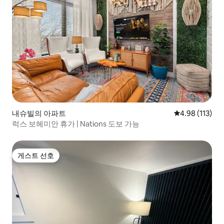
내슈빌의 아파트
평점 4.98점(5
4.98 (113)
럭스 보헤미안 휴가 | Nations 도보 가능
게스트 선호
게스트 선호