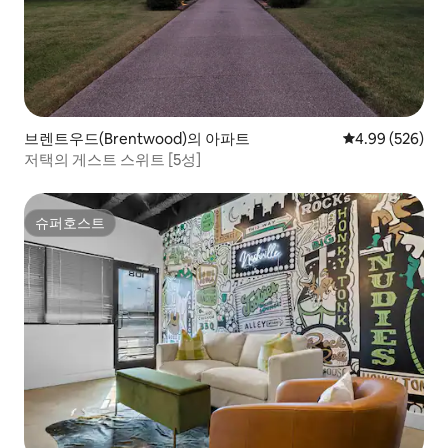
브렌트우드(Brentwood)의 아파트
평점 4.99점(5점
4.99 (526)
저택의 게스트 스위트 [5성]
슈퍼호스트
슈퍼호스트