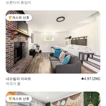
프론티어 휴양지
게스트 선호
상위 게스트 선호
내슈빌의 아파트
평점 4.97점(5점
4.97 (296)
작곡가 룸
게스트 선호
상위 게스트 선호