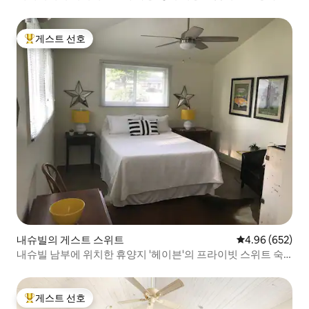
전원주택
게스트 선호
상위 게스트 선호
내슈빌의 게스트 스위트
평점 4.96점(5점
4.96 (652)
내슈빌 남부에 위치한 휴양지 '헤이븐'의 프라이빗 스위트 숙
소
게스트 선호
상위 게스트 선호