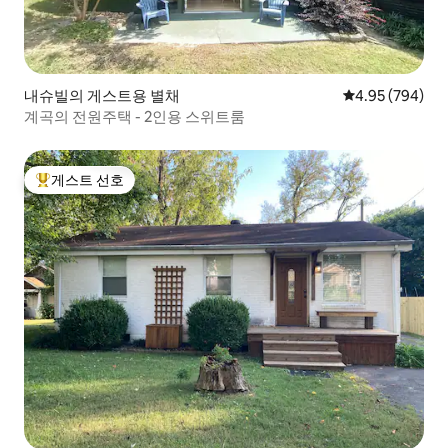
내슈빌의 게스트용 별채
평점 4.95점(5점
4.95 (794)
계곡의 전원주택 - 2인용 스위트룸
게스트 선호
상위 게스트 선호