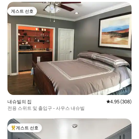
게스트 선호
게스트 선호
내슈빌의 집
평점 4.95점(5점
4.95 (308)
전용 스위트 및 출입구 - 사우스 내슈빌
게스트 선호
상위 게스트 선호