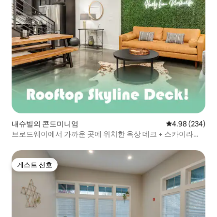
내슈빌의 콘도미니엄
평점 4.98점(5점
4.98 (234)
브로드웨이에서 가까운 곳에 위치한 옥상 데크 + 스카이라인
전망!
게스트 선호
게스트 선호