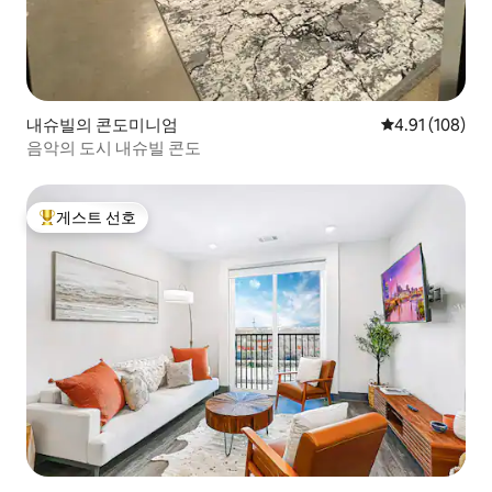
내슈빌의 콘도미니엄
평점 4.91점(5
4.91 (108)
음악의 도시 내슈빌 콘도
게스트 선호
상위 게스트 선호