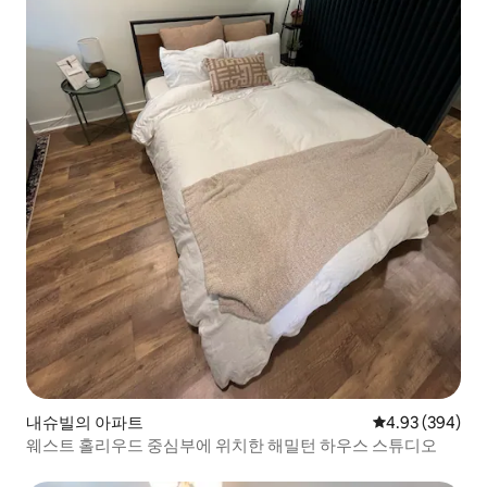
내슈빌의 아파트
평점 4.93점(5점
4.93 (394)
웨스트 홀리우드 중심부에 위치한 해밀턴 하우스 스튜디오