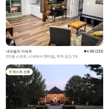
내슈빌의 아파트
평점 4.98점(5점
4.98 (233)
2인용 스위트, 시내에서 10마일, 주차 공간 1개
게스트 선호
상위 게스트 선호