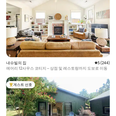
내슈빌의 집
평점 5점(5점
5 (244)
에어리 12사우스 코티지 – 상점 및 레스토랑까지 도보로 이동
게스트 선호
상위 게스트 선호