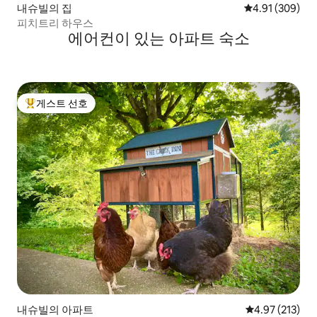
내슈빌의 집
평점 4.91점(5점
4.91 (309)
피치트리 하우스
에어컨이 있는 아파트 숙소
게스트 선호
상위 게스트 선호
내슈빌의 아파트
평점 4.97점(5
4.97 (213)