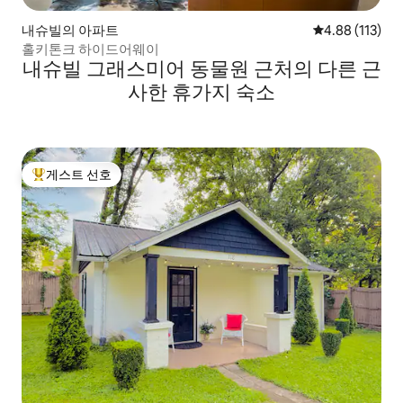
내슈빌의 아파트
평점 4.88점(5
4.88 (113)
홀키톤크 하이드어웨이
내슈빌 그래스미어 동물원 근처의 다른 근
사한 휴가지 숙소
게스트 선호
상위 게스트 선호