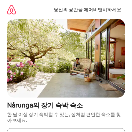
콘
텐
당신의 공간을 에어비앤비하세요
츠
로
바
로
가
기
Nårunga의 장기 숙박 숙소
한 달 이상 장기 숙박할 수 있는, 집처럼 편안한 숙소를 찾
아보세요.