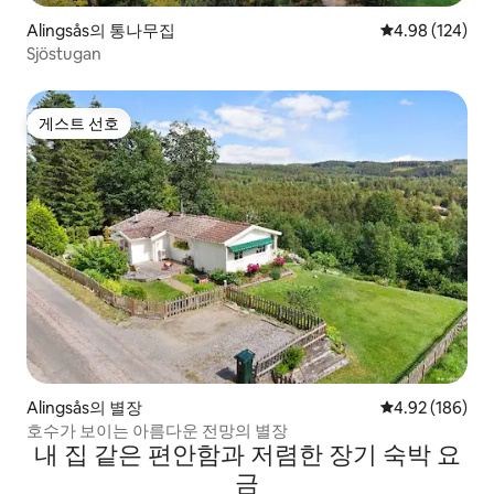
Alingsås의 통나무집
평점 4.98점(5점
4.98 (124)
Sjöstugan
게스트 선호
게스트 선호
Alingsås의 별장
평점 4.92점(5점
4.92 (186)
호수가 보이는 아름다운 전망의 별장
내 집 같은 편안함과 저렴한 장기 숙박 요
금