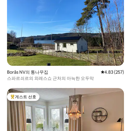
Borås NV의 통나무집
평점 4.83점(5점
4.83 (257)
스파르쇠르의 외레스쇼 근처의 아늑한 오두막
게스트 선호
상위 게스트 선호