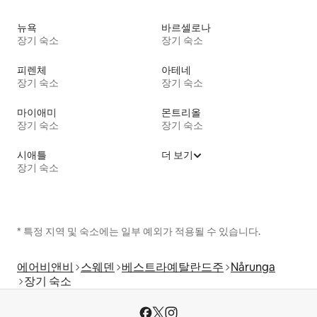
뉴욕
바르셀로나
장기 숙소
장기 숙소
피렌체
아테네
장기 숙소
장기 숙소
마이애미
몬트리올
장기 숙소
장기 숙소
시애틀
더 보기
장기 숙소
* 특정 지역 및 숙소에는 일부 예외가 적용될 수 있습니다.
에어비앤비
스웨덴
베스트라예탈란드주
Nårunga
장기 숙소