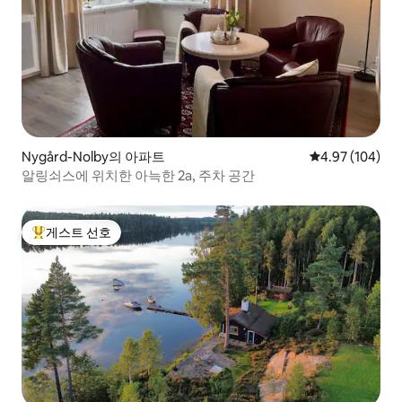
Nygård-Nolby의 아파트
평점 4.97점(5점
4.97 (104)
알링쇠스에 위치한 아늑한 2a, 주차 공간
게스트 선호
상위 게스트 선호