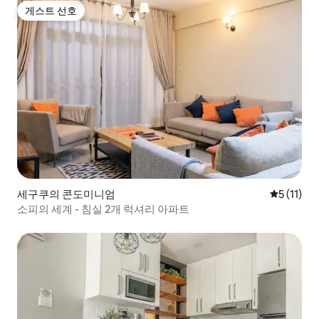
게스트 선호
게스트 선호
세구쿠의 콘도미니엄
평점 5점(5
5 (11)
소피의 세계 - 침실 2개 럭셔리 아파트