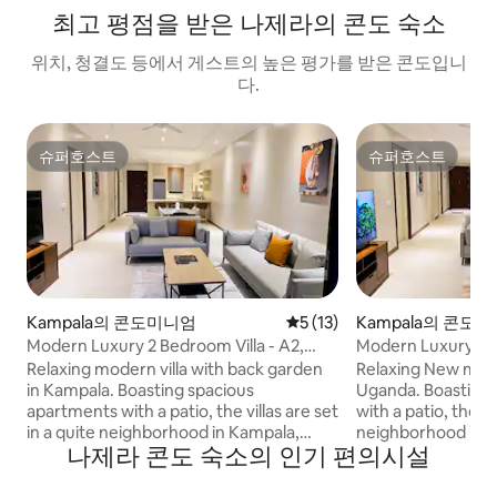
최고 평점을 받은 나제라의 콘도 숙소
위치, 청결도 등에서 게스트의 높은 평가를 받은 콘도입니
다.
슈퍼호스트
슈퍼호스트
슈퍼호스트
슈퍼호스트
Kampala의 콘도미니엄
평점 5점(5점 만점), 후기 13
5 (13)
Kampala의 콘도
Modern Luxury 2 Bedroom Villa - A2,
Modern Luxury 2 B
Kampala
Kampala
Relaxing modern villa with back garden
Relaxing New mode
in Kampala. Boasting spacious
Uganda. Boasting spacious apartments
apartments with a patio, the villas are set
with a patio, the vi
in a quite neighborhood in Kampala,
neighborhood in K
나제라 콘도 숙소의 인기 편의시설
Uganda. This property offers access to 2
property offers ac
balconies, free private parking and free
free private parki
WiFi. The property is non-smoking. It
property is non-smoking.