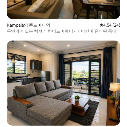
Kampala의 콘도미니엄
평점 4.54점(5
4.54 (24)
무옌가에 있는 럭셔리 하이드어웨이 • 에어컨이 완비된 동네