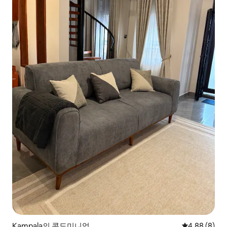
Kampala의 콘도미니엄
평점 4.88점(
4.88 (8)