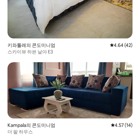
키와툴레의 콘도미니엄
평점 4.64점(5
4.64 (42)
스카이뷰 하븐 날야 E3
Kampala의 콘도미니엄
평점 4.57점(5
4.57 (14)
더 팔 하우스