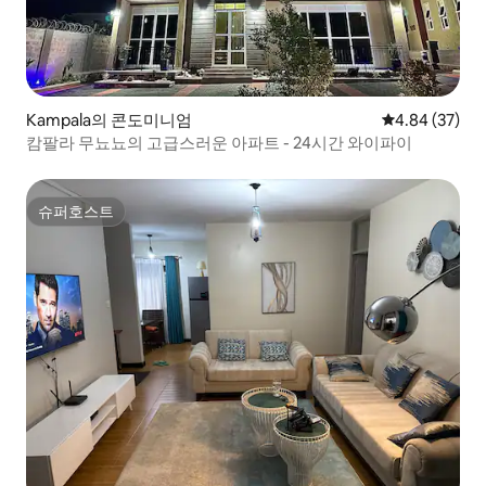
Kampala의 콘도미니엄
평점 4.84점(5
4.84 (37)
캄팔라 무뇨뇨의 고급스러운 아파트 - 24시간 와이파이
슈퍼호스트
슈퍼호스트