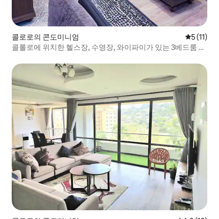
콜로로의 콘도미니엄
평점 5점(5
5 (11)
콜롤로에 위치한 헬스장, 수영장, 와이파이가 있는 3베드룸 아
파트