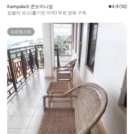
Kampala의 콘도미니엄
평점 4.9점(5
4.9 (10)
캄팔라 숙소(활기찬 지역) 무료 영화 구독
슈퍼호스트
슈퍼호스트