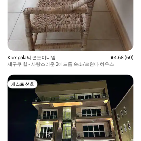
Kampala의 콘도미니엄
평점 4.68점(5
4.68 (60)
세구쿠 힐 - 사랑스러운 2베드룸 숙소/르완다 하우스
게스트 선호
게스트 선호