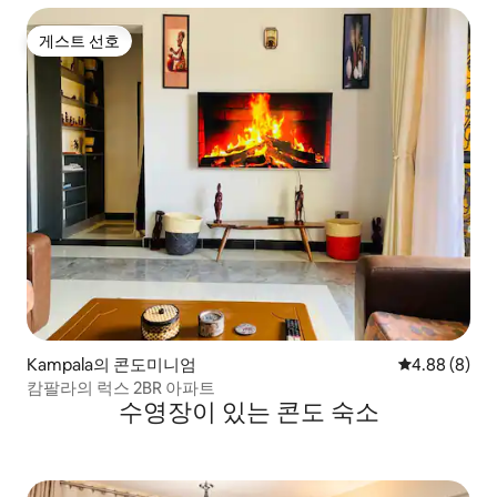
게스트 선호
게스트 선호
Kampala의 콘도미니엄
평점 4.88점(
4.88 (8)
캄팔라의 럭스 2BR 아파트
수영장이 있는 콘도 숙소