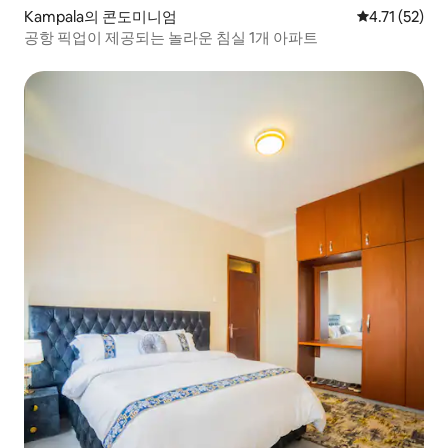
Kampala의 콘도미니엄
평점 4.71점(
4.71 (52)
공항 픽업이 제공되는 놀라운 침실 1개 아파트