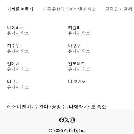
가까운 여행지
다른 유형의 에어비앤비 숙소
근처 인기 관광
나이바샤
키갈리
휴가지 숙소
휴가지 숙소
키수무
나쿠루
휴가지 숙소
휴가지 숙소
엔테베
엘도레트
휴가지 숙소
휴가지 숙소
티고니
더 보기
휴가지 숙소
에어비앤비
우간다
중앙주
나제라
콘도 숙소
© 2026 Airbnb, Inc.