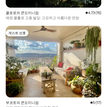
콜로로의 콘도미니엄
평점 4.73점(
4.73 (15)
에덴 콜롤로 고층 빌딩: 고요하고 아름다운 전망
게스트 선호
게스트 선호
부코토의 콘도미니엄
평점 5점(5
5 (17)