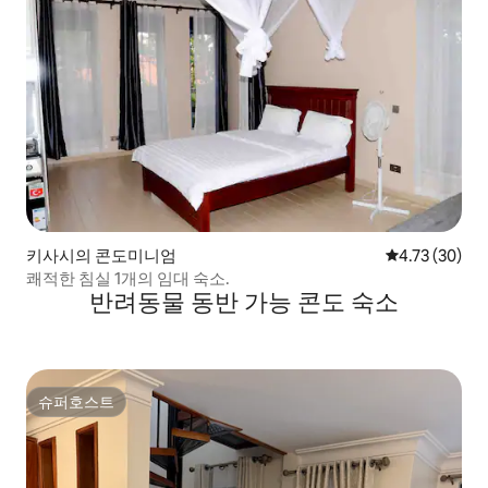
키사시의 콘도미니엄
평점 4.73점(5
4.73 (30)
쾌적한 침실 1개의 임대 숙소.
반려동물 동반 가능 콘도 숙소
슈퍼호스트
슈퍼호스트