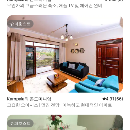
무옌가의 고급스러운 숙소, 애플 TV 및 에어컨 완비
슈퍼호스트
슈퍼호스트
Kampala의 콘도미니엄
평점 4.91점(5
4.91 (66)
고요한 오아시스 | 멋진 전망 | 아늑하고 현대적인 아파트
슈퍼호스트
슈퍼호스트