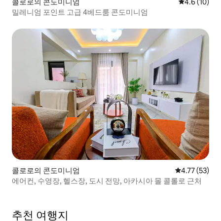
콜로로의 콘도미니엄
평점 4.6점(5
4.6 (10)
밀레니엄 포인트 고급 4베드룸 콘도미니엄
콜로로의 콘도미니엄
평점 4.77점(5
4.77 (53)
에어컨, 수영장, 헬스장, 도시 전망, 아카시아 몰 콜롤로 근처
추천 여행지