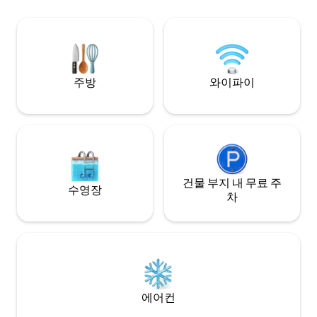
offers spacious and elegantly designed
spacious and eleg
Two bedroom apartments fully serviced
bedroom apartment
with modern furniture, flat-screen 55"
modern furniture,
smart TVs, high-speed Wi-Fi, en-suite
TVs, high-speed Wi
bathrooms, spacious balconies, living
bathrooms, spaciou
room and a fully equipped kitchen.
room and a fully e
주방
와이파이
건물 부지 내 무료 주
수영장
차
에어컨