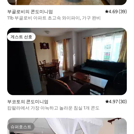
부골로비의 콘도미니엄
평점 4.69점(5
4.69 (39)
11b 부골로비 아파트 초고속 와이파이, 가구 완비
게스트 선호
게스트 선호
부코토의 콘도미니엄
평점 4.97점(5
4.97 (30)
캄팔라에서 가장 아늑하고 놀라운 침실 1개 콘도
슈퍼호스트
슈퍼호스트