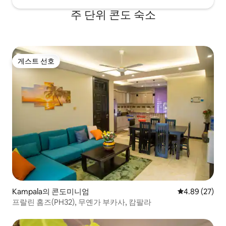
주 단위 콘도 숙소
게스트 선호
게스트 선호
Kampala의 콘도미니엄
평점 4.89점(5
4.89 (27)
프랄린 홈즈(PH32), 무옌가 부카사, 캄팔라