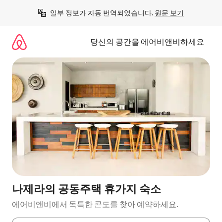
콘
일부 정보가 자동 번역되었습니다. 
원문 보기
텐
츠
로
당신의 공간을 에어비앤비하세요
바
로
가
기
나제라의 공동주택 휴가지 숙소
에어비앤비에서 독특한 콘도를 찾아 예약하세요.