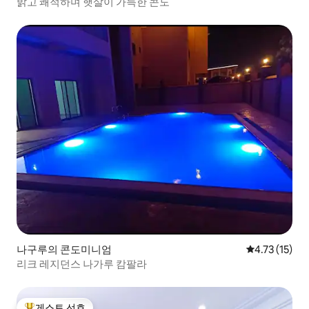
밝고 쾌적하며 햇살이 가득한 콘도
나구루의 콘도미니엄
평점 4.73점(
4.73 (15)
리크 레지던스 나가루 캄팔라
게스트 선호