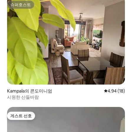
슈퍼호스트
슈퍼호스트
Kampala의 콘도미니엄
평점 4.94점(5
4.94 (18)
시원한 산들바람
게스트 선호
게스트 선호