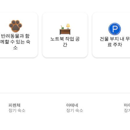
반려동물과 함
노트북 작업 공
건물 부지 내 무
께할 수 있는 숙
간
료 주차
소
피렌체
아테네
마
장기 숙소
장기 숙소
장