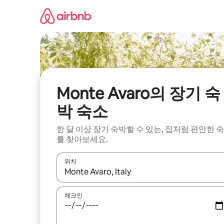
콘
텐
츠
로
바
로
가
기
Monte Avaro의 장기 숙
박 숙소
한 달 이상 장기 숙박할 수 있는, 집처럼 편안한 
를 찾아보세요.
위치
결과가 나오면 위·아래 화살표 키를 사용하거나 터치
체크인