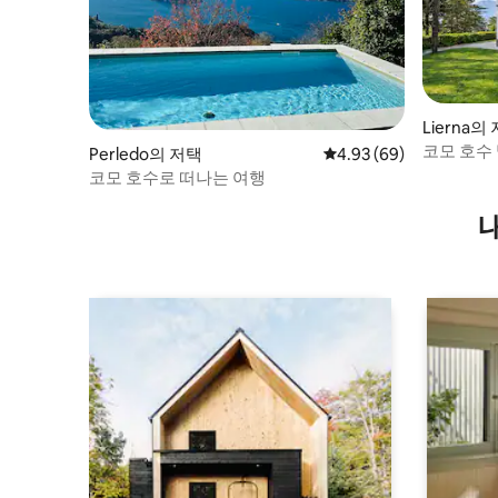
Lierna의
코모 호수 
Perledo의 저택
평점 4.93점(5점 만점),
4.93 (69)
코모 호수로 떠나는 여행