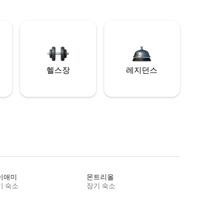
헬스장
레지던스
이애미
몬트리올
기 숙소
장기 숙소