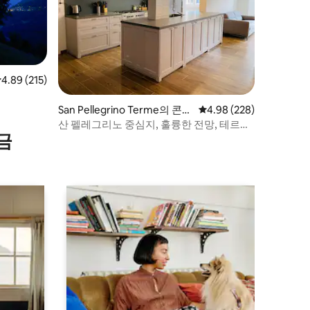
점 4.89점(5점 만점), 후기 215개
4.89 (215)
San Pellegrino Terme의 콘도
평점 4.98점(5점 만점), 
4.98 (228)
미니엄
산 펠레그리노 중심지, 훌륭한 전망, 테르메
금
근처