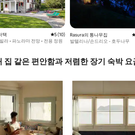
 저택
평점 5점(5점 만점), 후기 10개
5 (10)
Rasura의 통나무집
평
빌라 • 파노라마 전망 • 전용 정원
발텔리나/손드리오 - 호두나무
 후기 69개
내 집 같은 편안함과 저렴한 장기 숙박 요