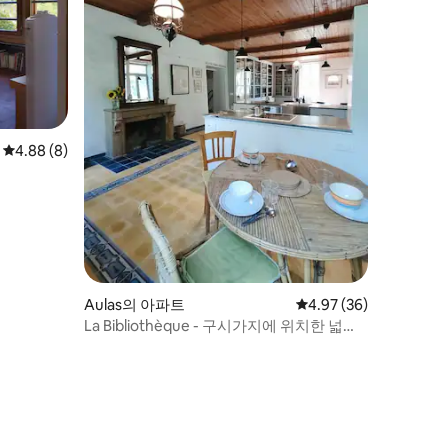
평점 4.88점(5점 만점), 후기 8개
4.88 (8)
Aulas의 아파트
평점 4.97점(5점 만점),
4.97 (36)
La Bibliothèque - 구시가지에 위치한 넓은
아파트