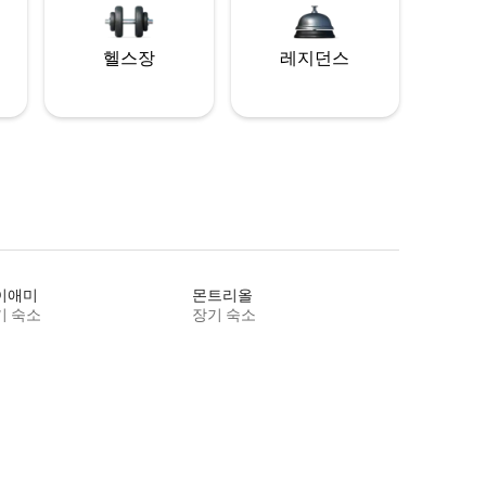
헬스장
레지던스
이애미
몬트리올
기 숙소
장기 숙소