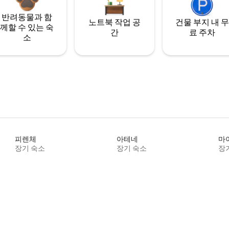
반려동물과 함
노트북 작업 공
건물 부지 내 무
께할 수 있는 숙
간
료 주차
소
피렌체
아테네
마
장기 숙소
장기 숙소
장