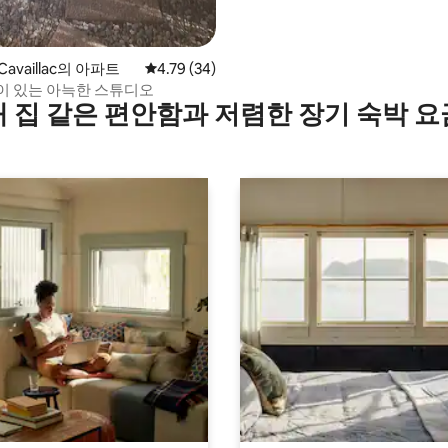
-Cavaillac의 아파트
평점 4.79점(5점 만점), 후기 34개
4.79 (34)
이 있는 아늑한 스튜디오
내 집 같은 편안함과 저렴한 장기 숙박 요