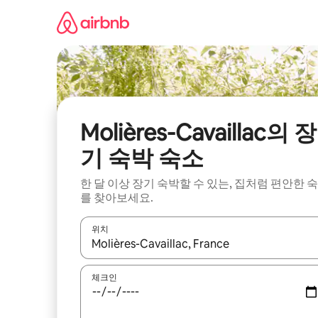
콘
텐
츠
로
바
로
가
기
Molières-Cavaillac의 장
기 숙박 숙소
한 달 이상 장기 숙박할 수 있는, 집처럼 편안한 
를 찾아보세요.
위치
결과가 나오면 위·아래 화살표 키를 사용하거나 터치
체크인