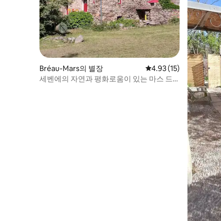
Bréau-Mars의 별장
평점 4.93점(5점 만점),
4.93 (15)
세벤에의 자연과 평화로움이 있는 마스 드
리바드