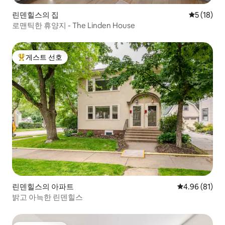
린덴힐스의 집
평점 5점(5
5 (18)
로맨틱한 휴양지 - The Linden House
게스트 선호
상위 게스트 선호
린덴힐스의 아파트
평점 4.96점(5
4.96 (81)
밝고 아늑한 린덴힐스