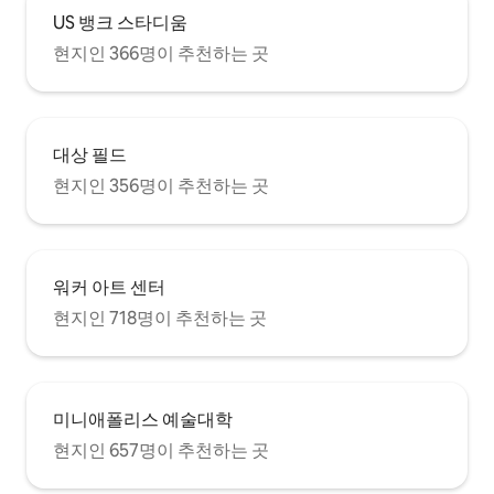
요. 산책로를 따라 하이킹과 자전거를 타고
US 뱅크 스타디움
언덕과 협곡에서 숨겨진 보물을 찾거나 오
현지인 366명이 추천하는 곳
후에 호수에서 낚시와 카약을 즐겨보세요.
그리고 추운 날씨 때문에 겨울의 자연 그대
로의 아름다움을 발견하지 못하게 하지 마
세요! 겨울 액티비티에는 눈 위에서 즐기는
크로스컨트리 스키와 스노슈가 포함됩니
대상 필드
다. 신선한 미네소타 겨울 공기를 깊게 들이
현지인 356명이 추천하는 곳
마시면 인생의 큰 즐거움 중 하나가 될 것입
니다. 또한, 차로 단 10분 거리에 있는 애프
턴 주립공원의 애프턴 알프스에서 스키와
스노보드를 즐길 수 있습니다. 명확히 하자
면, 트리하우스에는 2개의 개인 침실이 있
워커 아트 센터
습니다. 침실 1에는 퀸사이즈 침대가 있습니
다. 침실 2에는 반 욕실이 딸린 스탠다드 소
현지인 718명이 추천하는 곳
파 베드가 있는 침실이 있습니다. 비밀의 방
으로 꼭 찾아보세요. 잊을 수 없는 매혹적인
휴가를 위해 나무 위에 있는 이 고급스러운
매혹적인 트리하우스 스위트를 선물하세
미니애폴리스 예술대학
요. 집에 쓸 글을 써야 할 것입니다!
현지인 657명이 추천하는 곳