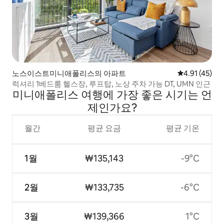
노스이스트미니애폴리스의 아파트
평점 4.91점(
4.91 (45)
럭셔리 1베드룸 헬스장, 루프탑, 노상 주차 가능 DT, UMN 인근
미니애폴리스 여행에 가장 좋은 시기는 언
제인가요?
월간
평균 요금
평균 기온
1월
₩135,143
-9°C
2월
₩133,735
-6°C
3월
₩139,366
1°C