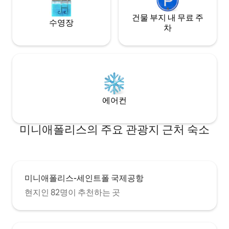
곳곳에 있습니다. 높은 천장에는 크리스탈
샹들리에가 있고, 대리석 조리대가 우아하
건물 부지 내 무료 주
수영장
고 완비된 주방을 장식합니다. (서라운드 사
차
운드 시스템은 식사 공간에서 특별한 저녁
식사를 즐길 수 있는 분위기를 조성하는 데
도움이 됩니다.) 두 개의 벽난로 중 하나는
퀸사이즈 침대가 있는 기본 침실에 고급스
러운 분위기를 더하고, 비밀 방에는 숨겨진
침대와 함께 자쿠지와 레인 샤워기가 있으
며, 비밀 방에는 두 번째 욕실이 있습니다.
에어컨
신혼여행객, 커플, 비즈니스/기업 출장객, 1
인 여행객 및 12세 이상의 어린이를 둔 가족
에게 적합합니다. 이 멋진 휴양지의 고급스
미니애폴리스의 주요 관광지 근처 숙소
러운 디테일 중 일부입니다. 파노라마 전망
을 감상하며 원하는 벽난로 옆에서 아늑한
하루를 보내세요. 집 전체에서 광대역 와이
파이로 좋아하는 영화와 프로그램을 스트
리밍할 수 있습니다. 부지 주변을 여유롭게
미니애폴리스-세인트폴 국제공항
산책하고, 이 유서 깊은 농가 마당에 있는 희
망 글렌 농장의 염소와 닭을 방문하고 먹이
현지인 82명이 추천하는 곳
를 주세요. 단 몇 걸음 거리에 있는 워싱턴
카운티 코티지 그로브 공원 보호구역으로
걸어가 스트레스를 줄이고 심박수를 높이
고 550에이커가 넘는 들판과 숲을 탐험하세