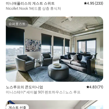
미니애폴리스의 게스트 스위트
평점 4.95점(5점
4.95 (233)
Nicollet Nook 1베드룸 상층 휴식처
슈퍼호스트
슈퍼호스트
노스루프의 콘도미니엄
평점 4.83점(5
4.83 (71)
미니스테이* 세이블 901 펜트하우스 | 노스 루프
게스트 선호