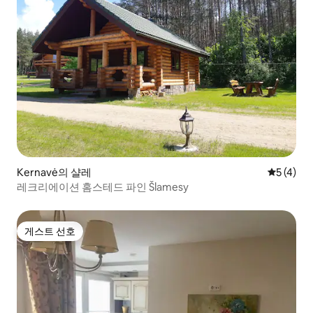
Kernavė의 샬레
평점 5점(
5 (4)
레크리에이션 홈스테드 파인 Šlamesy
게스트 선호
게스트 선호