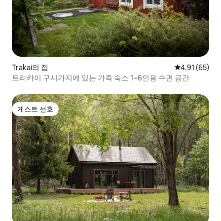
Trakai의 집
평점 4.91점(5
4.91 (65)
트라카이 구시가지에 있는 가족 숙소 1~6인용 수면 공간
게스트 선호
게스트 선호