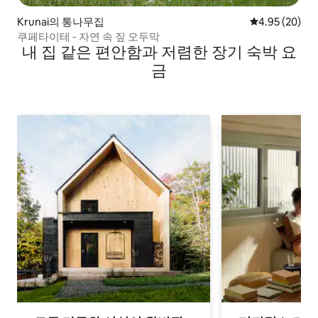
Krunai의 통나무집
평점 4.95점(5
4.95 (20)
쿠페타이테 - 자연 속 짚 오두막
내 집 같은 편안함과 저렴한 장기 숙박 요
금