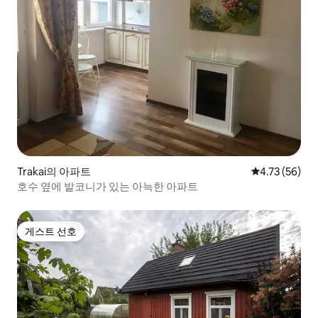
Trakai의 아파트
평점 4.73점(5
4.73 (56)
호수 옆에 발코니가 있는 아늑한 아파트
게스트 선호
게스트 선호