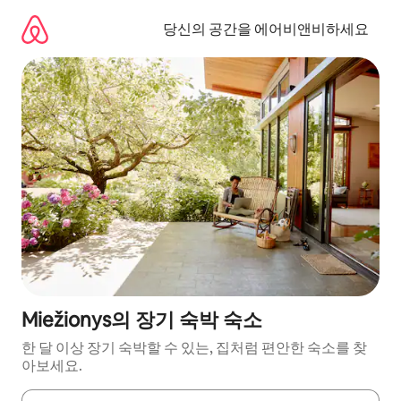
콘
텐
당신의 공간을 에어비앤비하세요
츠
로
바
로
가
기
Miežionys의 장기 숙박 숙소
한 달 이상 장기 숙박할 수 있는, 집처럼 편안한 숙소를 찾
아보세요.