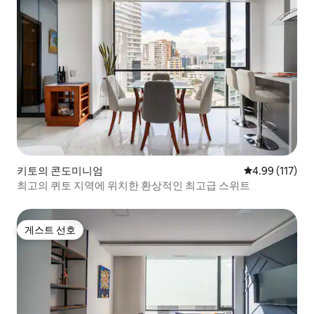
키토의 콘도미니엄
평점 4.99점(5
4.99 (117)
최고의 퀴토 지역에 위치한 환상적인 최고급 스위트
게스트 선호
게스트 선호