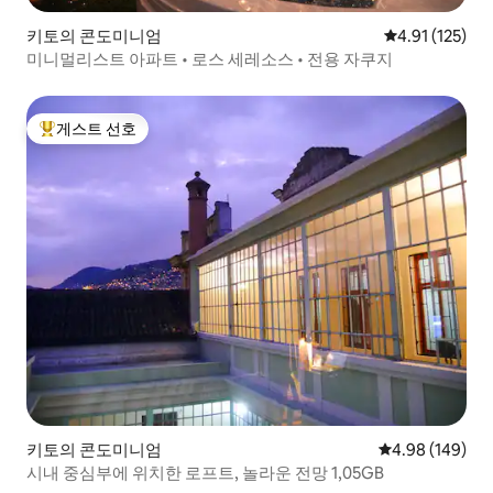
키토의 콘도미니엄
평점 4.91점(5
4.91 (125)
미니멀리스트 아파트 • 로스 세레소스 • 전용 자쿠지
게스트 선호
상위 게스트 선호
키토의 콘도미니엄
평점 4.98점(5점
4.98 (149)
시내 중심부에 위치한 로프트, 놀라운 전망 1,05GB