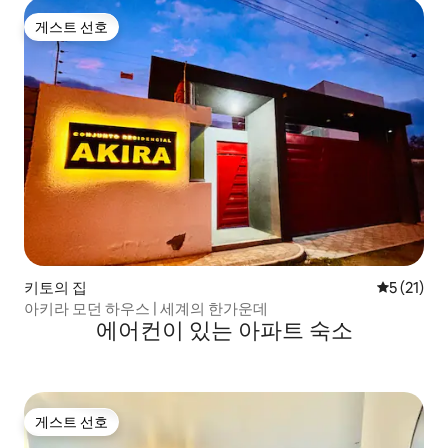
게스트 선호
게스트 선호
키토의 집
평점 5점(5
5 (21)
아키라 모던 하우스 | 세계의 한가운데
에어컨이 있는 아파트 숙소
게스트 선호
게스트 선호