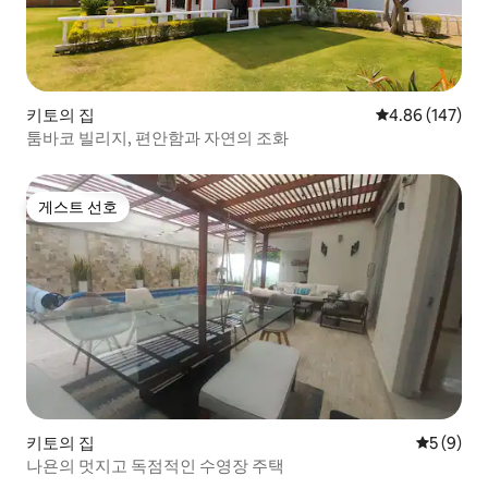
키토의 집
평점 4.86점(5점
4.86 (147)
툼바코 빌리지, 편안함과 자연의 조화
게스트 선호
게스트 선호
키토의 집
평점 5점(
5 (9)
나욘의 멋지고 독점적인 수영장 주택