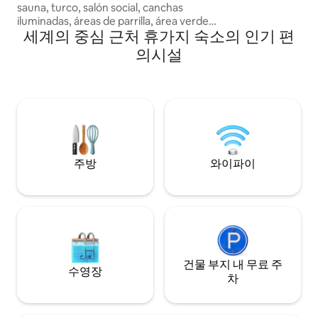
sauna, turco, salón social, canchas
iluminadas, áreas de parrilla, área verde
세계의 중심 근처 휴가지 숙소의 인기 편
con cascadas, ubicados a 25 min de
Aeropuerto, 15 min del Portal Shopping y
의시설
Mitad del Mundo, 5 min del coral; ven
disfruta de un lugar único sea en pareja,
familia o amigos, con un servicio que te
haga sentir el centro de nuestra mejor
atención, hospedaje hasta 50 personas
Tenemos una hermosa vista de la
cordillera (Cotopaxi, Antisana,
Cayambe)
주방
와이파이
건물 부지 내 무료 주
수영장
차