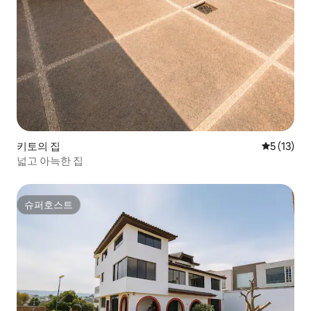
키토의 집
평점 5점(5
5 (13)
넓고 아늑한 집
슈퍼호스트
슈퍼호스트