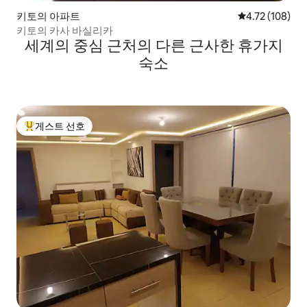
키토의 아파트
평점 4.72점(5
4.72 (108)
키토의 카사 바실리카
세계의 중심 근처의 다른 근사한 휴가지
숙소
게스트 선호
상위 게스트 선호