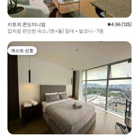
키토의 콘도미니엄
평점 4.96점(5점
4.96 (125)
집처럼 편안한 숙소, (퀸+풀) 침대 + 발코니 - 7층
게스트 선호
게스트 선호