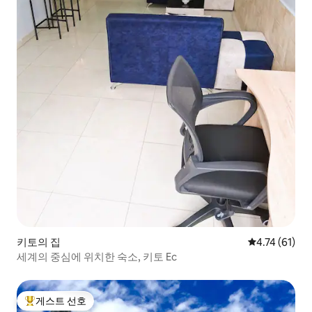
키토의 집
평점 4.74점(
4.74 (61)
세계의 중심에 위치한 숙소, 키토 Ec
게스트 선호
상위 게스트 선호