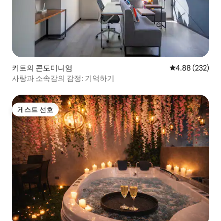
키토의 콘도미니엄
평점 4.88점(5점
4.88 (232)
사랑과 소속감의 감정: 기억하기
게스트 선호
게스트 선호