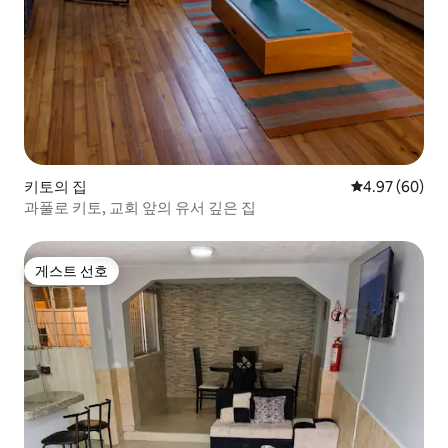
키토의 집
평점 4.97점(5
4.97 (60)
과풀로 키토, 교회 앞의 유서 깊은 집
게스트 선호
게스트 선호