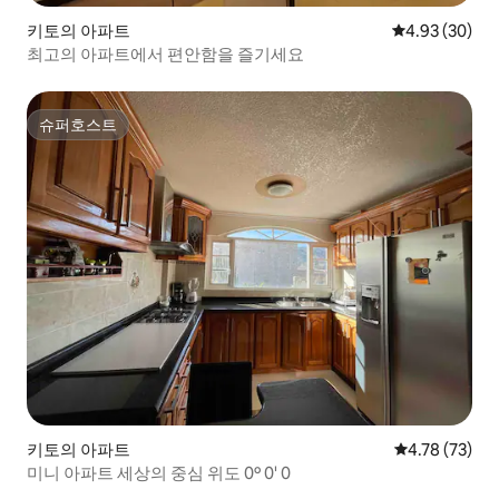
키토의 아파트
평점 4.93점(5
4.93 (30)
최고의 아파트에서 편안함을 즐기세요
슈퍼호스트
슈퍼호스트
키토의 아파트
평점 4.78점(5
4.78 (73)
미니 아파트 세상의 중심 위도 0º 0' 0