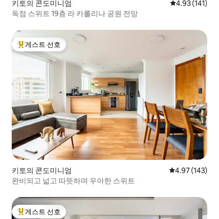
키토의 콘도미니엄
평점 4.93점(5
4.93 (141)
독점 스위트 19층 라 카롤리나 공원 전망
게스트 선호
상위 게스트 선호
키토의 콘도미니엄
평점 4.97점(5점
4.97 (143)
완비되고 넓고 따뜻하며 우아한 스위트
게스트 선호
상위 게스트 선호