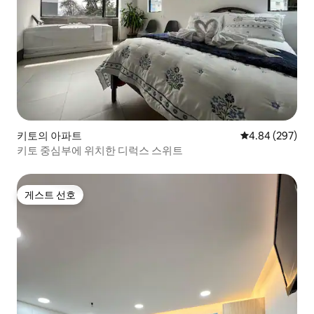
키토의 아파트
평점 4.84점(5점
4.84 (297)
키토 중심부에 위치한 디럭스 스위트
게스트 선호
게스트 선호