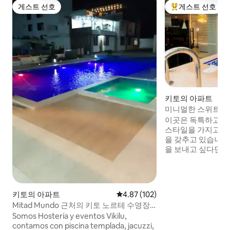
게스트 선호
게스트 선호
게스트 선호
상위 게스트 선호
키토의 아파트
미니멀한 스위트 • 
이곳은 독특하고 
스타일을 가지고 있
을 갖추고 있습니다
을 보내고 싶다면 
있으며, 다양한 환
할 수 있습니다. 퀸
공간, 블루투스 사
인터넷 넷라이프, 6
키토의 아파트
평점 4.87점(5점 만점), 후기 102
4.87 (102)
릭스, 전용 LG 스마
Mitad Mundo 근처의 키토 노르테 수영장
전한 전자 액세스를
아파트
Somos Hostería y eventos Vikilu,
최고의 지역 중 한
contamos con piscina templada, jacuzzi,
파티 및 반려동물은