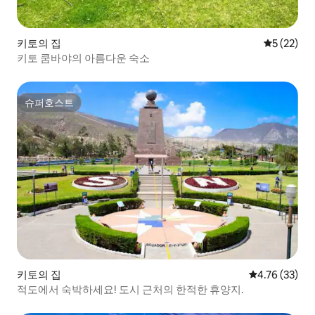
키토의 집
평점 5점(5
5 (22)
키토 쿰바야의 아름다운 숙소
슈퍼호스트
슈퍼호스트
키토의 집
평점 4.76점(5
4.76 (33)
적도에서 숙박하세요! 도시 근처의 한적한 휴양지.