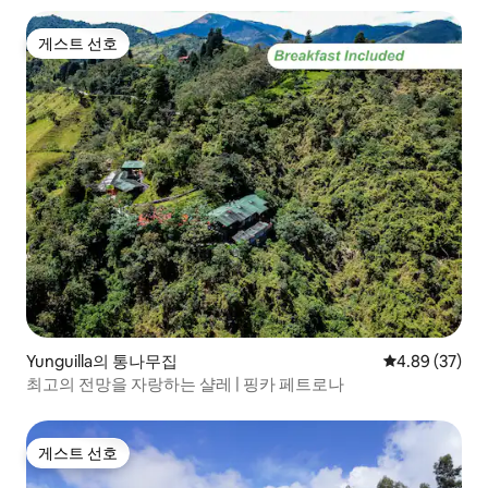
게스트 선호
게스트 선호
Yunguilla의 통나무집
평점 4.89점(5
4.89 (37)
최고의 전망을 자랑하는 샬레 | 핑카 페트로나
게스트 선호
게스트 선호