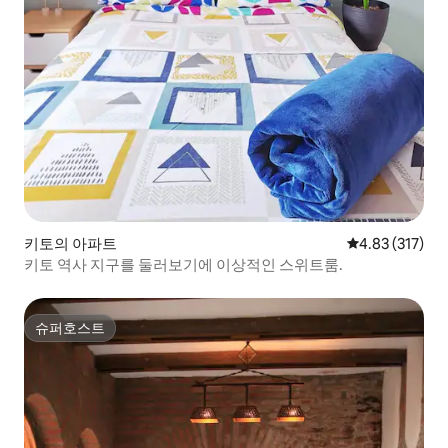
키토의 아파트
평점 4.83점(5
4.83 (317)
키토 역사 지구를 둘러보기에 이상적인 스위트룸.
슈퍼호스트
슈퍼호스트