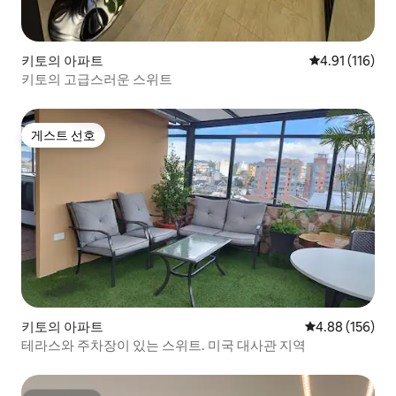
키토의 아파트
평점 4.91점(5
4.91 (116)
키토의 고급스러운 스위트
게스트 선호
게스트 선호
키토의 아파트
평점 4.88점(5점
4.88 (156)
테라스와 주차장이 있는 스위트. 미국 대사관 지역