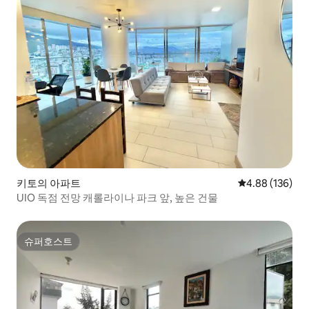
키토의 아파트
평점 4.88점(5점
4.88 (136)
UIO 독점 전망 캐롤라이나 파크 앞, 높은 건물
슈퍼호스트
슈퍼호스트