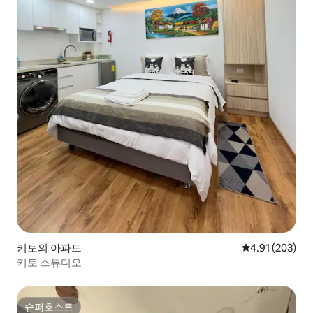
키토의 아파트
평점 4.91점(5점
4.91 (203)
키토 스튜디오
슈퍼호스트
슈퍼호스트