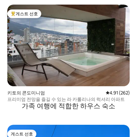
게스트 선호
상위 게스트 선호
키토의 콘도미니엄
평점 4.91점(5점
4.91 (262)
프리미엄 전망을 즐길 수 있는 라 카롤리나의 럭셔리 아파트
가족 여행에 적합한 하우스 숙소
게스트 선호
게스트 선호