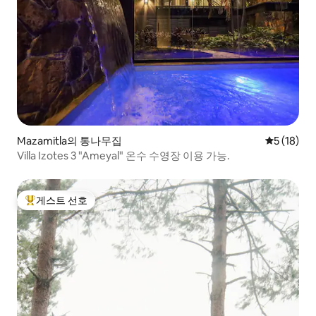
Mazamitla의 통나무집
평점 5점(5
5 (18)
Villa Izotes 3 "Ameyal" 온수 수영장 이용 가능.
게스트 선호
상위 게스트 선호