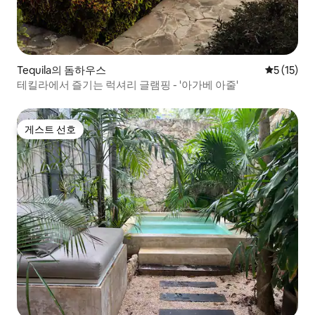
Tequila의 돔하우스
평점 5점(5
5 (15)
테킬라에서 즐기는 럭셔리 글램핑 - '아가베 아줄'
게스트 선호
게스트 선호