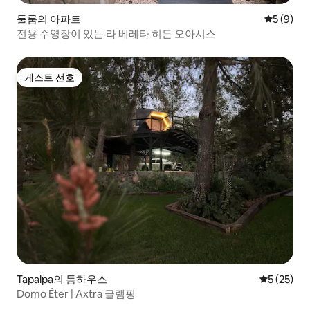
툴룸의 아파트
평점 5점(
5 (9)
전용 수영장이 있는 라 베레타 히든 오아시스
게스트 선호
게스트 선호
Tapalpa의 돔하우스
평점 5점(5
5 (25)
Domo Éter | Axtra 글램핑