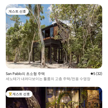
게스트 선호
게스트 선호
San Pablo의 초소형 주택
평점 5점(5
5 (32)
세노테가 내려다보이는 툴룸의 고층 주택/전용 수영장
게스트 선호
상위 게스트 선호