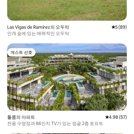
Las Vigas de Ramírez의 오두막
평점 5점(5
5 (89)
안개 숲에 있는 매력적인 오두막
게스트 선호
게스트 선호
툴룸의 아파트
평점 4.98점(5
4.98 (57)
전용 수영장과 86인치 TV가 있는 정글 2층 로프트