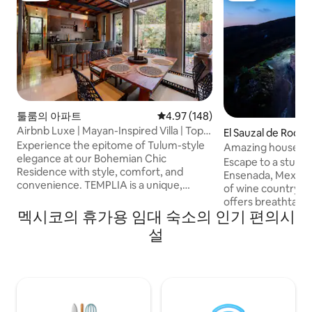
툴룸의 아파트
평점 4.97점(5점 만점), 후기 148
4.97 (148)
Airbnb Luxe | Mayan-Inspired Villa | Top
El Sauzal de Rodr
Rated
Experience the epitome of Tulum-style
Amazing house in
elegance at our Bohemian Chic
Escape to a stunni
Residence with style, comfort, and
Ensenada, Mexico, 
convenience. TEMPLIA is a unique,
of wine country. 
luxurious 2BR/2BA home with a private
offers breathtaki
pool, outdoor hot tub, and award-
멕시코의 휴가용 임대 숙소의 인기 편의시
amenities, and clo
winning Mayan-inspired design with fully
region's finest win
설
equipped kitchen, concierge service,
living areas, a go
fast WiFi, and any additional service
serene outdoor sp
needed. Discover a harmonious blend of
relaxation. Wheth
luxury and comfort perfect for travelers
local vineyards or
who value design, privacy, and quality..
style, this exclus
Unforgettable moments await in refined
an unforgettable 