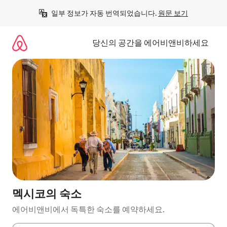
콘
일부 정보가 자동 번역되었습니다. 
원문 보기
텐
츠
로
당신의 공간을 에어비앤비하세요
바
로
가
기
멕시코의 숙소
에어비앤비에서 독특한 숙소를 예약하세요.