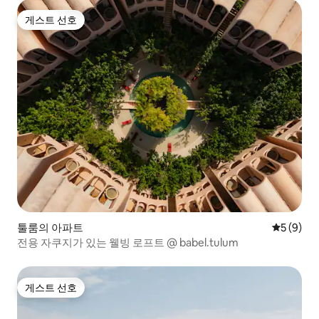
게스트 선호
게스트 선호
툴룸의 아파트
평점 5점(
5 (9)
전용 자쿠지가 있는 웰빙 로프트 @ babel.tulum
게스트 선호
게스트 선호