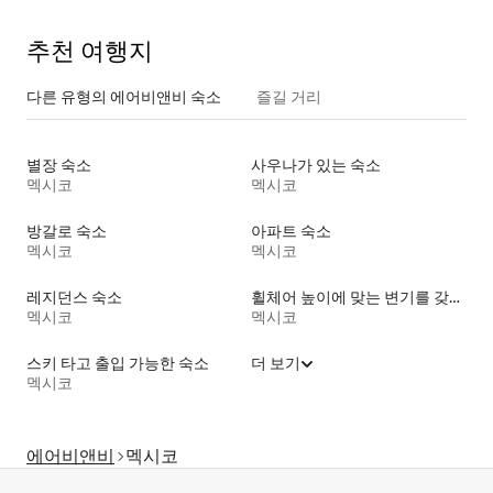
추천 여행지
다른 유형의 에어비앤비 숙소
즐길 거리
별장 숙소
사우나가 있는 숙소
멕시코
멕시코
방갈로 숙소
아파트 숙소
멕시코
멕시코
레지던스 숙소
휠체어 높이에 맞는 변기를 갖춘 숙소
멕시코
멕시코
스키 타고 출입 가능한 숙소
더 보기
멕시코
에어비앤비
멕시코