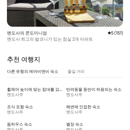
멘도사의 콘도미니엄
평점 5점(5점
5 (151)
멘도사 최고의 발코니가 있는 침실 2개 아파트
추천 여행지
다른 유형의 에어비앤비 숙소
즐길 거리
휠체어 높이에 맞는 침대를 갖춘 숙소
반려동물 동반이 허용되는 숙소
멘도사주
멘도사주
조식 포함 숙소
해변에 인접한 숙소
멘도사주
멘도사주
돔하우스 숙소
별장 숙소
멘도사주
멘도사주