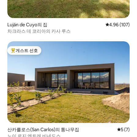
Luján de Cuyo의 집
평점 4.96점(5점
4.96 (107)
차크라스 데 코리아의 카사 루스
게스트 선호
상위 게스트 선호
산카를로스(San Carlos)의 통나무집
평점 5점(
5 (7)
노이 로지 엔트레 비네도스