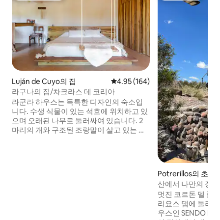
Luján de Cuyo의 집
평점 4.95점(5점 만점), 후기 164
4.95 (164)
라구나의 집/차크라스 데 코리아
라군라 하우스는 독특한 디자인의 숙소입
니다. 수생 식물이 있는 석호에 위치하고 있
으며 오래된 나무로 둘러싸여 있습니다. 2
마리의 개와 구조된 조랑말이 살고 있는 공
용 정원이 내려다보입니다. 조랑말의 존재
만으로도 여러분을 사로잡을 것입니다. 이
숙소는 고급스러운 마감재로 꾸며져 있습
니다. 난방 타일, 킹사이즈 침대, 욕실, 2인
Potrerillos의 초
용 수중 마사지 욕조, 냉장고, 주방 시설 및
산에서 나만의 장소
자연으로 둘러싸인 독특한 환경을 갖추고
멋진 코르돈 델 플
있어 자연 속에서 휴식을 취할 수 있습니다.
리요스 댐에 둘러싸
우스인 SENDO L