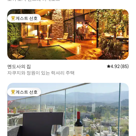
게스트 선호
상위 게스트 선호
멘도사의 집
평점 4.92점(5
4.92 (85)
자쿠지와 정원이 있는 럭셔리 주택
게스트 선호
상위 게스트 선호