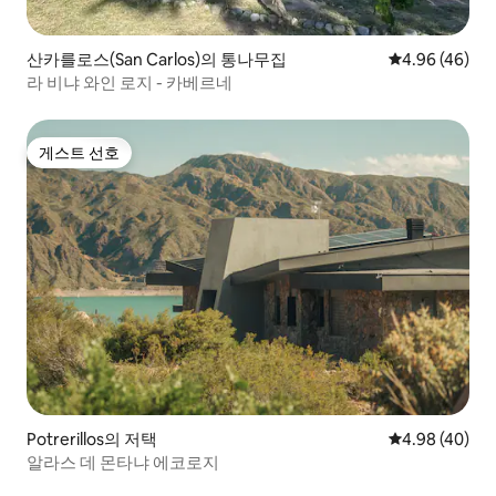
산카를로스(San Carlos)의 통나무집
평점 4.96점(5
4.96 (46)
라 비냐 와인 로지 - 카베르네
게스트 선호
게스트 선호
Potrerillos의 저택
평점 4.98점(5
4.98 (40)
알라스 데 몬타냐 에코로지