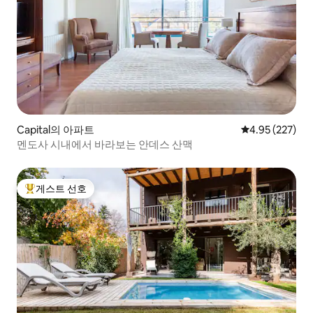
Capital의 아파트
평점 4.95점(5점
4.95 (227)
멘도사 시내에서 바라보는 안데스 산맥
게스트 선호
상위 게스트 선호