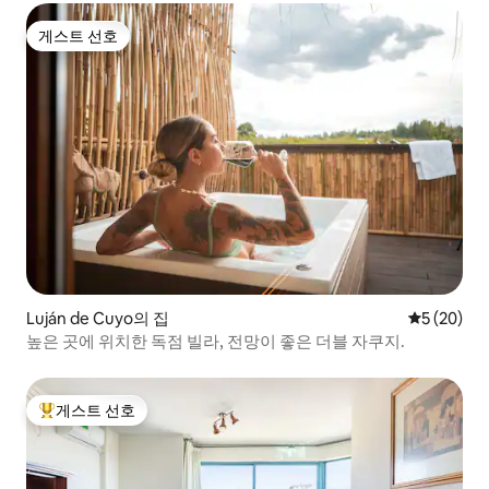
게스트 선호
게스트 선호
Luján de Cuyo의 집
평점 5점(5
5 (20)
높은 곳에 위치한 독점 빌라, 전망이 좋은 더블 자쿠지.
게스트 선호
상위 게스트 선호