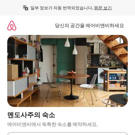
콘
일부 정보가 자동 번역되었습니다. 
원문 보기
텐
츠
로
당신의 공간을 에어비앤비하세요
바
로
가
기
멘도사주의 숙소
에어비앤비에서 독특한 숙소를 예약하세요.