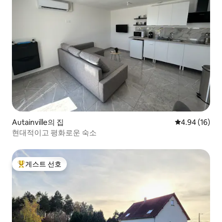
Autainville의 집
평점 4.94점(5
4.94 (16)
현대적이고 평화로운 숙소
게스트 선호
상위 게스트 선호