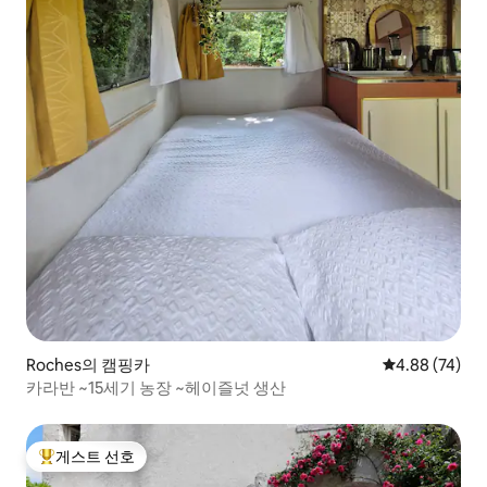
Roches의 캠핑카
평점 4.88점(5
4.88 (74)
카라반 ~15세기 농장 ~헤이즐넛 생산
게스트 선호
상위 게스트 선호