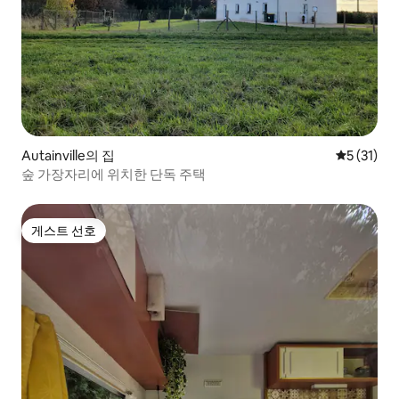
Autainville의 집
평점 5점(5
5 (31)
숲 가장자리에 위치한 단독 주택
게스트 선호
게스트 선호