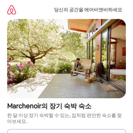
콘
텐
당신의 공간을 에어비앤비하세요
츠
로
바
로
가
기
Marchenoir의 장기 숙박 숙소
한 달 이상 장기 숙박할 수 있는, 집처럼 편안한 숙소를 찾
아보세요.