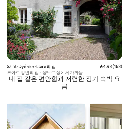
Saint-Dyé-sur-Loire의 집
평점 4.93점(5점
4.93 (163)
루아르 강변의 집 - 샹보르 성에서 가까움
내 집 같은 편안함과 저렴한 장기 숙박 요
금