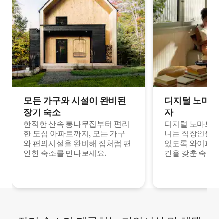
모든 가구와 시설이 완비된
디지털 노마드
장기 숙소
자
한적한 산속 통나무집부터 편리
디지털 노마드나
한 도심 아파트까지, 모든 가구
니는 직장인들이
와 편의시설을 완비해 집처럼 편
있도록 와이파이
안한 숙소를 만나보세요.
간을 갖춘 숙소