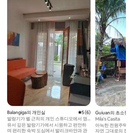
Balangiga의 개인실
평점 5점(5점 만점), 후기 6
5 (6)
Guiuan의 초소형 
발랑기가 벨 근처의 개인 스튜디오에서 영
Mila's Casita
감을 받은 숙소
유서 깊은 발랑기가에서 시원하고 편안하
아늑한 전원주택과
며 편리한 숙박 도심에서 발리크바얀과 관
자연 그대로의 정통