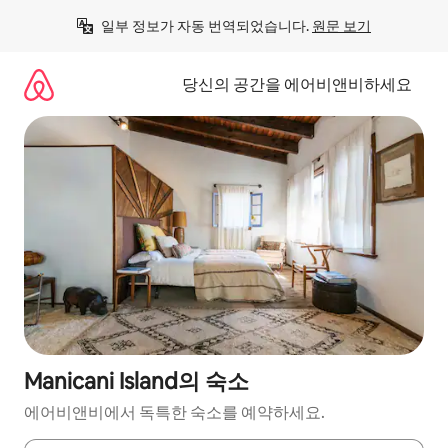
콘
일부 정보가 자동 번역되었습니다. 
원문 보기
텐
츠
로
당신의 공간을 에어비앤비하세요
바
로
가
기
Manicani Island의 숙소
에어비앤비에서 독특한 숙소를 예약하세요.