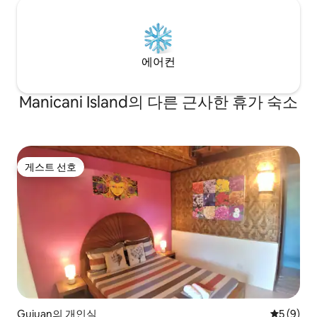
에어컨
Manicani Island의 다른 근사한 휴가 숙소
게스트 선호
게스트 선호
Guiuan의 개인실
평점 5점(
5 (9)