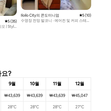
Iloilo City의 콘도미니엄
평점 5점(5점 만점),
5 (10)
수영장 전망 발코니 · 에어컨 및 커피 스테이
평점 5점(5점 만점), 후기 35개
5 (35)
션
| Style
가요?
9월
10월
11월
12월
₩43,639
₩43,639
₩43,639
₩45,047
28°C
28°C
28°C
27°C