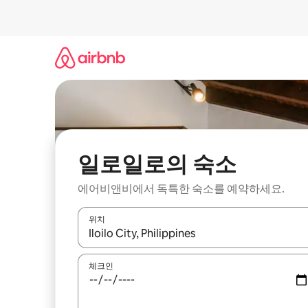
콘
텐
츠
로
바
로
가
기
일로일로의 숙소
에어비앤비에서 독특한 숙소를 예약하세요.
위치
결과가 나오면 위·아래 화살표 키를 사용하거나 터치
체크인