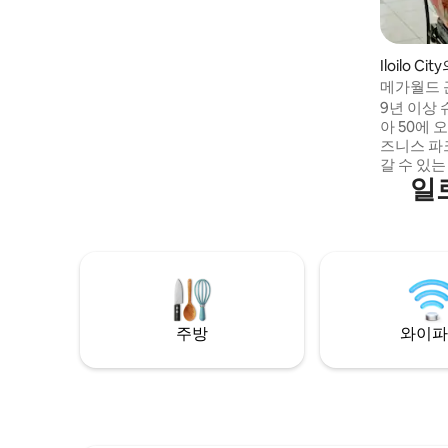
• 연중무휴 24시간 보안, 주차장 - 완전 태양
광 - 정전 없음 - 백업 발전기
Iloilo Cit
메가월드 
있는 숙소
9년 이상
아 50에 
즈니스 파
갈 수 있
일
트 바로 맞은편
션 센터에
방문하거나
경우든 Res
고의 숙소입니다. 갓 준비
루를 시작
기고, 오
돌아와 수
주방
와이파
세요.