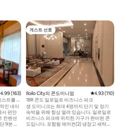
Iloilo 
게스트 선호
게스트
게스트 선호
상위 게
현대적인 
메가월드 
파크 한복
페스티브 
트야드 바
수 있습니
운 거리입
해 설계되
TV, 간
니다. 건
점 4.99점(5점 만점), 후기 163개
4.99 (163)
Iloilo City의 콘도미니엄
평점 4.93점(5점 만점), 
4.93 (110)
니티 풀,
안. 전문직
게스트를 위
1BR 콘도 일로일로 비즈니스 파크
벤트, 여
대적인 네이
생 도미니크는 최대 4명까지 단기 및 장기
에서 편안
숙박을 위해 항상 열려 있습니다. 일로일로
로 컨벤션
비즈니스 파크에 위치한 가구가 완비된 콘
단 9분 거
도입니다. 포함됨 에어컨(2) 냉장고 세탁기
하고 있으
전자레인지 겸 오븐 밥솥 전기 레인지 샤워
 파크 디스
기 및 세면대의 전기 온수기 레인지후드 킹