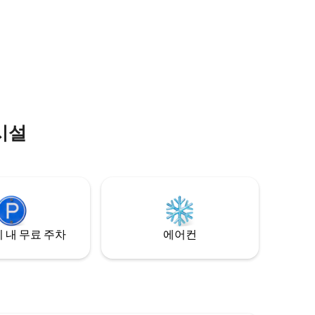
에스플러네
사이즈 침대 1개 비데 55인치 스마트 TV(사
운드바 포함) 와이파이 넷플릭스 식탁(4인
, 칼레스
용 좌석으로 확장 가능) 소파 기타: *연중무
사스 카피
휴 보안 및 컨시어지 *관리 및 유지 보수 지
한 게스트
원 흡연/베이핑 엄격히 금지 체크인: 오후 2
 대여도 가
시. 체크아웃: 12시
시설
 내 무료 주차
에어컨