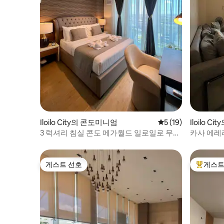
Iloilo City의 콘도미니엄
평점 5점(5점 만점),
5 (19)
Iloilo C
3 럭셔리 침실 콘도 메가월드 일로일로 무료
카사 에레
인터넷
게스트 선호
게스트
게스트 선호
상위 게