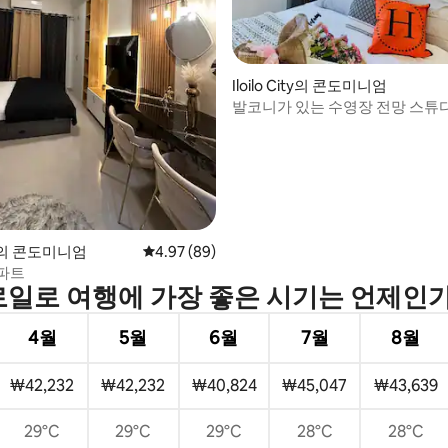
Iloilo City의 콘도미니엄
발코니가 있는 수영장 전망 스튜디오 
Residences
 후기 47개
City의 콘도미니엄
평점 4.97점(5점 만점), 후기 89개
4.97 (89)
파트
일로 여행에 가장 좋은 시기는 언제인
4월
5월
6월
7월
8월
₩42,232
₩42,232
₩40,824
₩45,047
₩43,639
29°C
29°C
29°C
28°C
28°C