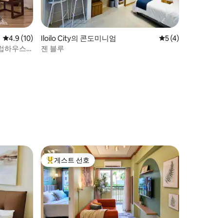
평점 4.9점(5점 만점), 후기 10개
4.9 (10)
Iloilo City의 콘도미니엄
평점 5점(5점 만점)
5 (4)
클럽하우스/
젠 블루
게스트 선호
상위 게스트 선호