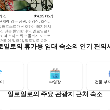
트릭트, 스몰빌, 일로일로 리버 
이드에서 10분 거리에 있습니다. 공항 교통
편, 시내 당일 투어, 기마라스 투어
(이슬라 히간테스), 보라카이, 록
y의 집
평점 4.99점(5점 만점), 후기 157개
4.99 (157)
즈, 앤티크로의 육상 이동이 필요
근처에 있는 정원, 수영장, 조식이
를 위해 밴 교통편(운전기사 포함)
 슈퍼호스트가 선호하는 레지덴시
능합니다.
오신 것을 환영합니다. 일로일로 비
크, 페스티브 워크 몰까지 도보로
는 거리에 있으며, 일로일로 슈퍼마
로일로의 휴가용 임대 숙소의 인기 편의
에 있습니다. 일로일로 컨벤
서 이벤트에 참석하거나, 가족을
, 일로일로를 둘러보는 등 어떤
idencia 50은 여러분을 위한 최
된 아침 식사로 하
하고, 정원에서 조용한 아침을 즐
후에는 일로일로 시티를 둘러본 후
영장에 몸을 담가 휴식을 취해보
이
수영장
건물 부지
일로일로의 주요 관광지 근처 숙소