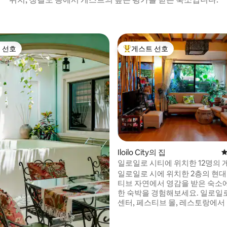
 선호
게스트 선호
스트 선호
상위 게스트 선호
 후기 26개
Iloilo City의 집
평
일로일로 시티에 위치한 12명의 
한 트로피컬 홈
일로일로 시에 위치한 2층의 현
티브 자연에서 영감을 받은 숙소
한 숙박을 경험해보세요. 일로일
센터, 페스티브 몰, 레스토랑에서 
리에 있는 조용한 주택가에 위치
며, SM 시티 일로일로, 아트리아