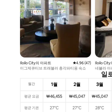
Iloilo City의 아파트
평점 4.96점(5점 만점),
4.96 (47)
Iloilo 
이그제큐티브 트래블러 총각파티용 숙소
네뷸라 아
일로
월간
1월
2월
3월
₩46,455
₩45,047
₩45,047
평균 요금
27°C
27°C
28°C
평균 기온