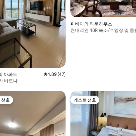
파비아의 타운하우스
현대적인 4BR 숙소/수영장 및 
공항 근처
 후기 19개
ity의 아파트
평점 4.89점(5점 만점), 후기 47개
4.89 (47)
라 바로나
 선호
게스트 선호
스트 선호
게스트 선호