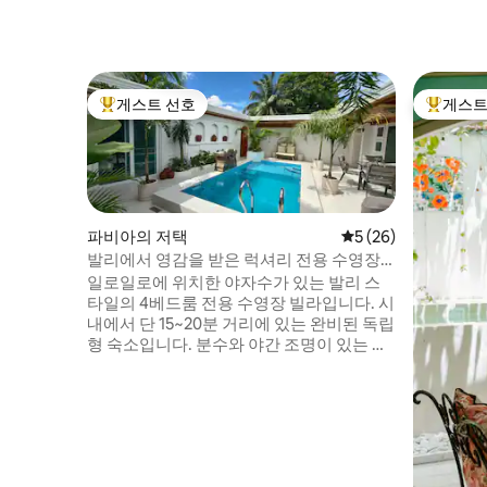
게스트 선호
게스트
상위 게스트 선호
상위 게
파비아의 저택
평점 5점(5점 만점),
5 (26)
발리에서 영감을 받은 럭셔리 전용 수영장
빌라 • 일로일로
일로일로에 위치한 야자수가 있는 발리 스
타일의 4베드룸 전용 수영장 빌라입니다. 시
내에서 단 15~20분 거리에 있는 완비된 독립
형 숙소입니다. 분수와 야간 조명이 있는 아
름다운 전용 수영장을 즐겨보세요. 가족 여
행과 편안한 휴가를 즐기기에 이상적입니
다. 좋아할 만한 점 • 침실 4개, 모두 욕실이
있는 침실(기본 6명, 최대 10명) • 주방 완비
+ 더러운 주방 • 고속 와이파이, 넷플릭스가
있는 스마트 TV, 보드 게임 및 수영장 장난감