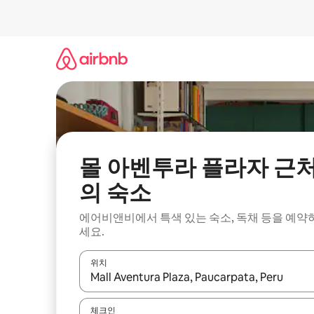
콘
텐
츠
로
바
로
가
기
몰 아벤투라 플라자 근
의 숙소
에어비앤비에서 특색 있는 숙소, 독채 등을 예약
세요.
위치
결과가 나오면 위·아래 화살표 키를 사용하거나 터치
체크인