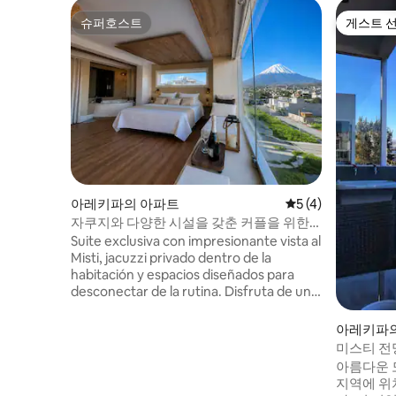
슈퍼호스트
게스트 
슈퍼호스트
게스트 
아레키파의 아파트
평점 5점(5점 만점)
5 (4)
자쿠지와 다양한 시설을 갖춘 커플을 위한
스위트
Suite exclusiva con impresionante vista al
Misti, jacuzzi privado dentro de la
habitación y espacios diseñados para
desconectar de la rutina. Disfruta de una
cama king, cocina totalmente equipada,
Smart TV, ducha tipo lluvia, WiFi rápido y
아레키파
una acogedora terraza. Cada rincón ha
미스티 전
sido pensado para crear momentos
상층
아름다운 
especiales. Perfecta para escapadas
지역에 위
románticas, aniversarios o simplemente