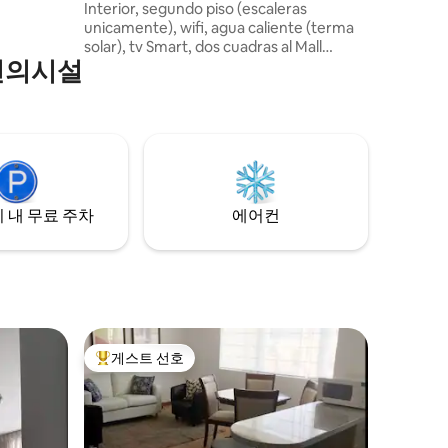
Interior, segundo piso (escaleras
unicamente), wifi, agua caliente (terma
solar), tv Smart, dos cuadras al Mall
편의시설
Aventura Plaza Porongoche Paucarpata -
Arequipa, Tottus, Ripley, Falabella,
Sodimac, bancos, Restaurantes, MAC,
MTC, GORE, etc. Transporte público a
toda la ciudad de Arequipa, no hay
cochera.
 내 무료 주차
에어컨
게스트 선호
상위 게스트 선호