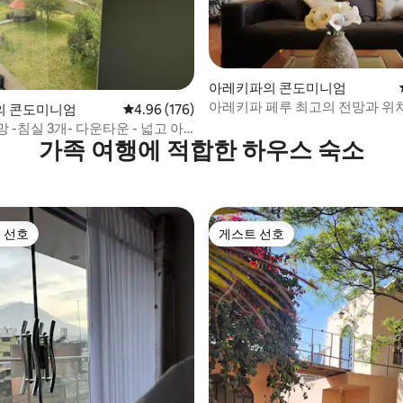
아레키파의 콘도미니엄
아레키파 페루 최고의 전망과 위
후기 221개
의 콘도미니엄
평점 4.96점(5점 만점), 후기 176개
4.96 (176)
 -침실 3개- 다운타운 - 넓고 아
가족 여행에 적합한 하우스 숙소
 선호
게스트 선호
스트 선호
게스트 선호