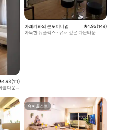
아레키파의 콘도미니엄
평점 4.95점(5점 만점), 
4.95 (149)
아늑한 듀플렉스 - 유서 깊은 다운타운
평점 4.93점(5점 만점), 후기 111개
4.93 (111)
 아름다운
슈퍼호스트
슈퍼호스트