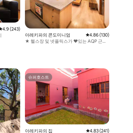
평점 4.9점(5점 만점), 후기 243개
4.9 (243)
아레키파의 콘도미니엄
평점 4.86점(5점 만점), 
4.86 (130)
치
★ 헬스장 및 넷플릭스가 ❤️있는 AQP 근처
의 리조트 스타일 콘도 ★
슈퍼호스트
슈퍼호스트
아레키파의 집
평점 4.83점(5점 만점), 
4.83 (241)