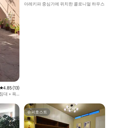
아레키파 중심가에 위치한 콜로니얼 하우스
평점 4.85점(5점 만점), 후기 13개
4.85 (13)
침대 + 욕
슈퍼호스트
슈퍼호스트