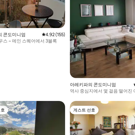
후기 362개
의 콘도미니엄
평점 4.92점(5점 만점), 후기 155개
4.92 (155)
우스 ~ 메인 스퀘어에서 3블록
아레키파의 콘도미니엄
역사 중심지에서 몇 걸음 떨어진
듀플렉스
선호
게스트 선호
선호
게스트 선호