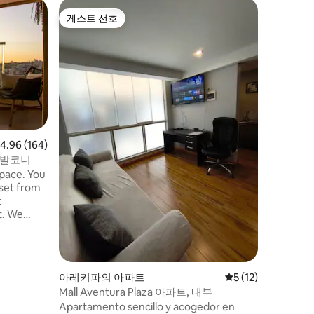
아레키파
게스트 선호
게스트 
게스트 선호
게스트 
테라스와 
테라스와 
고속 와이파
는 방이 
업무용 테
리에 필요
층에 위치
다. 그릴
이스 부스
점 4.96점(5점 만점), 후기 164개
4.96 (164)
에서 5분
 발코니
레스, 테
space. You
코 아울렛
nset from
t
ct. We
ree blocks
he best
아레키파의 아파트
평점 5점(5점 만점),
5 (12)
 and
Mall Aventura Plaza 아파트, 내부
Apartamento sencillo y acogedor en