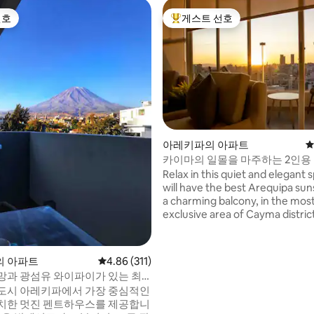
선호
게스트 선호
선호
상위 게스트 선호
아레키파의 아파트
평
카이마의 일몰을 마주하는 2인용
, 후기 4개
Relax in this quiet and elegant 
will have the best Arequipa su
a charming balcony, in the mos
exclusive area of ​​Cayma distri
invite you to visit this cozy mini
apartment located in a private
condominium with elevator, th
의 아파트
평점 4.86점(5점 만점), 후기 311개
4.86 (311)
from the Plaza of Cayma and t
망과 광섬유 와이파이가 있는 최
shopping centers, malls, banks
도시 아레키파에서 가장 중심적인
restaurants in the city.
치한 멋진 펜트하우스를 제공합니