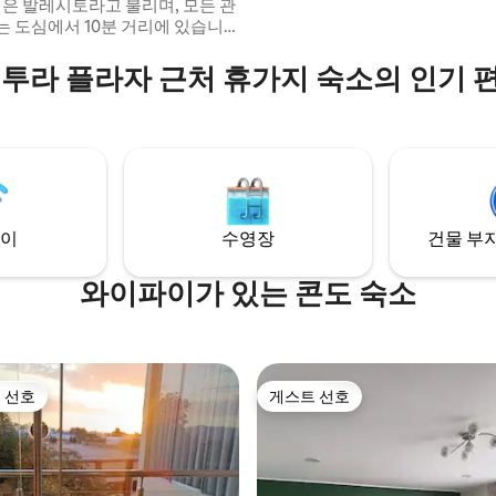
는 도심에서 10분 거리에 있습니
류장 5분거리, 공항20. 펜트하우
 구역에 있는 현대적이고 최근 건
벤투라 플라자 근처 휴가지 숙소의 인기 
에 있습니다 (엘리베이터가 구비되
걱정하지 마세요). 즉, 이 지역은
조용하며 안전합니다. 펜트하우스
이고 현대적이며 미니멀하고 필수
산과 도시 전체의 놀라운 전망을
. 귀여운 테라스에서 이 모든 것
있습니다. 물론 필요한 모든
비되어 있습니다! 요리를 원하시
이
수영장
건물 부지
 필요한 모든 것이 갖춰져 있으며
이 포함되어 있습니다. 내집같은
와이파이가 있는 콘도 숙소
드실 수 있도록 최선을 다하겠습
 선호
게스트 선호
스트 선호
게스트 선호