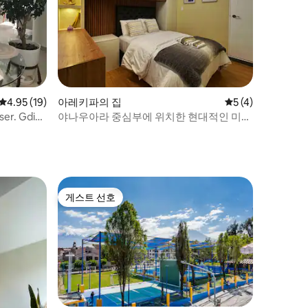
평점 4.95점(5점 만점), 후기 19개
4.95 (19)
아레키파의 집
평점 5점(5점 만점)
5 (4)
r. Gdia
야나우아라 중심부에 위치한 현대적인 미니
스튜디오
게스트 선호
게스트 선호