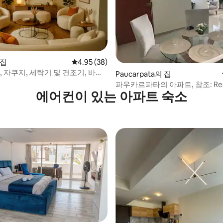
 후기 25개
 집
평점 4.95점(5점 만점), 후기 38개
4.95 (38)
Fi, 자쿠지, 세탁기 및 건조기, 바비
Paucarpata의 집
4개
파우카르파타의 아파트, 참조: Rese
에어컨이 있는 아파트 숙소
civil
, 후기 5개