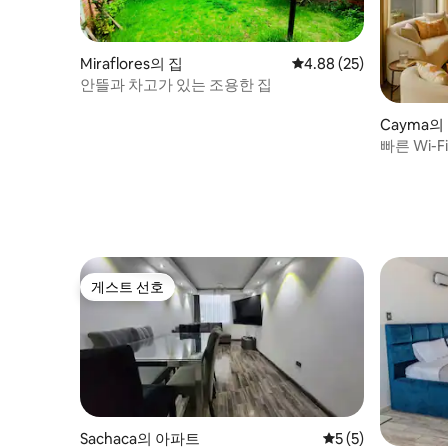
Miraflores의 집
평점 4.88점(5점 만점),
4.88 (25)
안뜰과 차고가 있는 조용한 집
Cayma의
빠른 Wi-
큐, 침실 
게스트 선호
게스트 선호
Sachaca의 아파트
평점 5점(5점 만점)
5 (5)