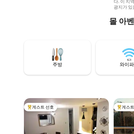
다. 이 지역은 발레시토라고 불리며, 모든 관
para regalarse una experiencia diferente
광지가 있
en Arequipa.
다. 버스정
스는 주거
몰 아
물의 6층
어 있으니 
편리하고 
는 현대적
적이며 화
자랑합니다
을 감상하실 수 
시설이 완
주방
와이파
면 주방에
기본 음식
편안함을 
니다!
게스트 선호
게스트
상위 게스트 선호
상위 게