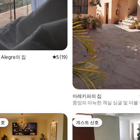
, 후기 6개
a Alegre의 집
평점 5점(5점 만점), 후기 19개
5 (19)
아레키파의 집
중앙의 아늑한 객실 싱글 및 더블 
실
선호
게스트 선호
선호
게스트 선호