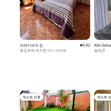
아레키파의 집
평점 5점(5점 만점)
5 (6)
Alto Selv
중심부에 위치한 미니 아파트
말레콘
게스트 선호
게스트 
게스트 선호
게스트 