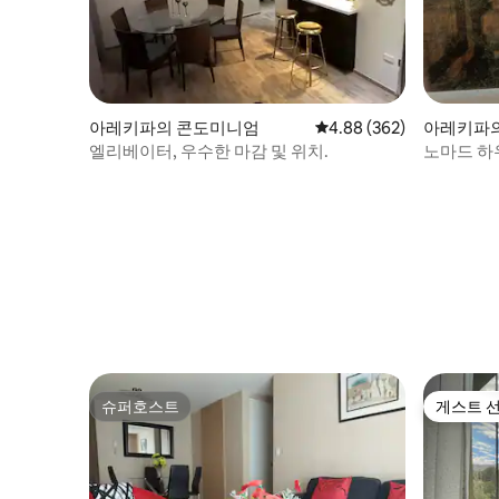
아레키파의 콘도미니엄
평점 4.88점(5점 만점), 
4.88 (362)
아레키파
엘리베이터, 우수한 마감 및 위치.
노마드 하
슈퍼호스트
게스트 
슈퍼호스트
게스트 