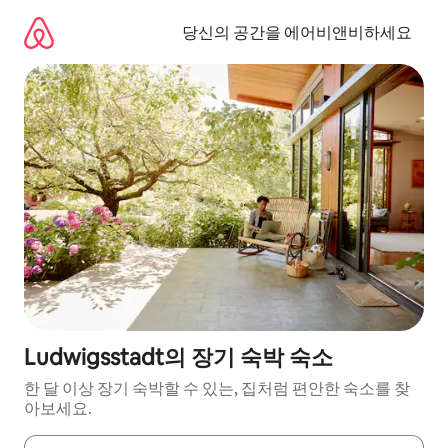
콘
텐
당신의 공간을 에어비앤비하세요
츠
로
바
로
가
기
Ludwigsstadt의 장기 숙박 숙소
한 달 이상 장기 숙박할 수 있는, 집처럼 편안한 숙소를 찾
아보세요.