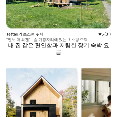
Tettau의 초소형 주택
평점 5점(5
5 (31)
"벤노 더 와겐" - 숲 가장자리에 있는 초소형 주택
내 집 같은 편안함과 저렴한 장기 숙박 요
금