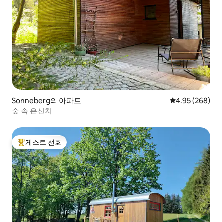
Sonneberg의 아파트
평점 4.95점(5점
4.95 (268)
숲 속 은신처
게스트 선호
상위 게스트 선호