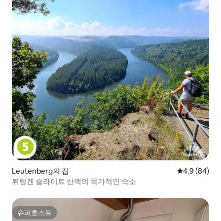
Leutenberg의 집
평점 4.9점(5
4.9 (84)
튀링겐 슬라이트 산맥의 목가적인 숙소
슈퍼호스트
슈퍼호스트