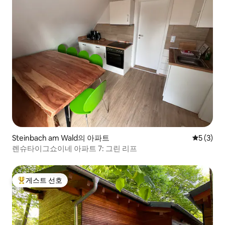
Steinbach am Wald의 아파트
평점 5점(
5 (3)
렌슈타이그쇼이네 아파트 7: 그린 리프
게스트 선호
상위 게스트 선호