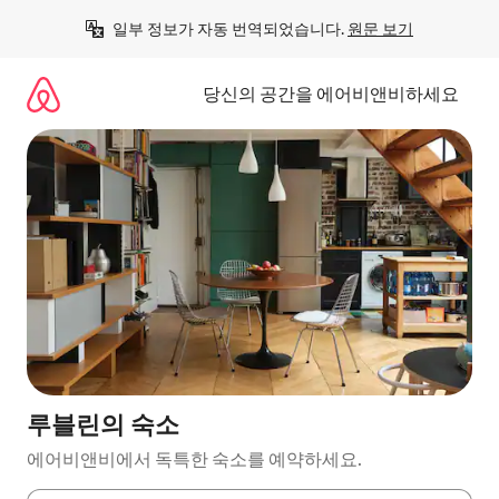
콘
일부 정보가 자동 번역되었습니다. 
원문 보기
텐
츠
로
당신의 공간을 에어비앤비하세요
바
로
가
기
루블린의 숙소
에어비앤비에서 독특한 숙소를 예약하세요.