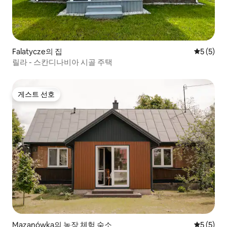
Falatycze의 집
평점 5점(
5 (5)
릴라 - 스칸디나비아 시골 주택
게스트 선호
게스트 선호
Mazanówka의 농장 체험 숙소
평점 5점(
5 (5)