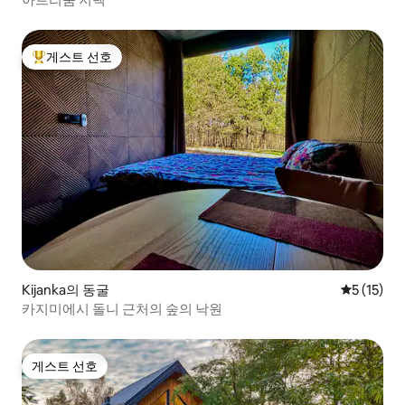
게스트 선호
상위 게스트 선호
Kijanka의 동굴
평점 5점(5
5 (15)
카지미에시 돌니 근처의 숲의 낙원
게스트 선호
게스트 선호