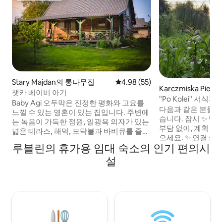
Stary Majdan의 통나무집
평점 4.98점(5점 만점), 후기 55
4.98 (55)
Karczmiska Pie
챗카 베이비 아기
험 숙소
"Po Kolei" 서식지
Baby Agi 오두막은 진정한 평화와 고요를
다음과 같은 분들을
느낄 수 있는 영혼이 있는 집입니다. 주변에
습니다. 잠시 ✨ 멈
는 녹음이 가득한 정원, 일광욕 의자가 있는
부담 없이, 계획 없
넓은 테라스, 해먹, 모닥불과 바비큐를 즐길
으세요. ✨ 연결 끊기
수 있는 공간이 있습니다. 일출을 바라보며
루블린의 휴가용 임대 숙소의 인기 편의시
요한 것은 공간, 
커피를 마시거나, 와인을 마시며 저녁을 보
다. 저희 숙소는 
설
내거나, 단순히 책을 읽으며 휴식을 취할 수
니다. • 2인용 주말, 카지미에시 15km, • 어
있습니다. 주방은 집과 마찬가지로 시설이
린 아이와 함께하는
완비되어 있고, 욕실은 편안하며, 함께 휴식
지 850m, • 도시에서 멀리 떨어진 곳에서 온
을 취하고 대화를 나눌 수 있는 공간이 있습
라인 근무, • '배터리 충전 중' 이곳에서는 모
니다. 근처에 숲, 협곡, 저수지, 산책로가 있
든 것이 자연의 리
습니다. 손님들은 이 분위기를 위해 다시 찾
춰 조화를 이루며 
아옵니다. 예약 후 무료 AI Chatka 어시스