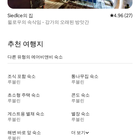
Siedlce의 집
평점 4.96점(5
4.96 (27)
윌로우의 속삭임 - 강가의 오래된 방앗간
추천 여행지
다른 유형의 에어비앤비 숙소
조식 포함 숙소
통나무집 숙소
루블린
루블린
초소형 주택 숙소
콘도 숙소
루블린
루블린
게스트용 별채 숙소
별장 숙소
루블린
루블린
해변 바로 앞 숙소
더 보기
루블린