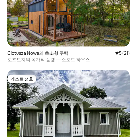
Ciotusza Nowa의 초소형 주택
평점 5점(5
5 (21)
로즈토치의 목가적 풍경 — 소포트 하우스
게스트 선호
게스트 선호