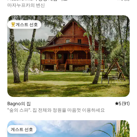
마자누프카의 변신
게스트 선호
상위 게스트 선호
Bagno의 집
평점 5점(5
5 (91)
"숲의 스파". 집 전체와 정원을 마음껏 이용하세요
게스트 선호
게스트 선호