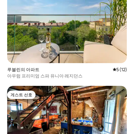
루블린의 아파트
평점 5점(5
5 (12)
아우럼 프리미엄 스파 유니아 레지던스
게스트 선호
게스트 선호